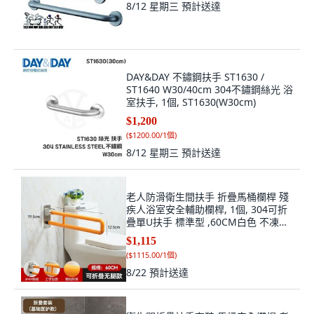
8/12 星期三
預計送達
DAY&DAY 不鏽鋼扶手 ST1630 /
ST1640 W30/40cm 304不鏽鋼絲光 浴
室扶手, 1個, ST1630(W30cm)
$1,200
(
$1200.00/1個
)
8/12 星期三
預計送達
老人防滑衛生間扶手 折疊馬桶欄桿 殘
疾人浴室安全輔助欄桿, 1個, 304可折
疊單U扶手 標準型 ,60CM白色 不凍手
35管徑加粗加強, 白色, 304可折疊單U
$1,115
扶手標準型
(
$1115.00/1個
)
8/22
預計送達