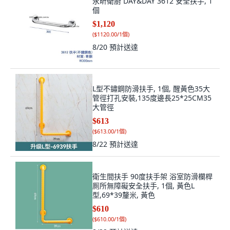
永昕衛廚 DAY&DAY 3612 安全扶手, 1
個
$1,120
(
$1120.00/1個
)
8/20
預計送達
L型不鏽鋼防滑扶手, 1個, 醒黃色35大
管徑打孔安裝,135度邊長25*25CM35
大管徑
$613
(
$613.00/1個
)
8/22
預計送達
衛生間扶手 90度扶手架 浴室防滑欄桿
厠所無障礙安全扶手, 1個, 黃色L
型,69*39釐米, 黃色
$610
(
$610.00/1個
)