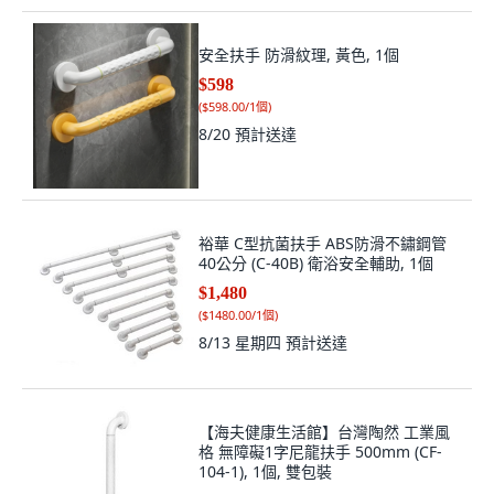
安全扶手 防滑紋理, 黃色, 1個
$598
(
$598.00/1個
)
8/20
預計送達
裕華 C型抗菌扶手 ABS防滑不鏽鋼管
40公分 (C-40B) 衛浴安全輔助, 1個
$1,480
(
$1480.00/1個
)
8/13 星期四
預計送達
【海夫健康生活館】台灣陶然 工業風
格 無障礙1字尼龍扶手 500mm (CF-
104-1), 1個, 雙包裝
$1,500