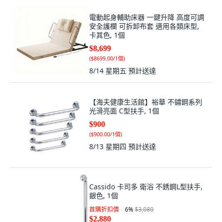
電動起身輔助床器 一鍵升降 高度可調
安全護欄 可拆卸布套 適用各類床型,
卡其色, 1個
$8,699
(
$8699.00/1個
)
8/14 星期五
預計送達
【海夫健康生活館】裕華 不鏽鋼系列
光滑亮面 C型扶手, 1個
$900
(
$900.00/1個
)
8/13 星期四
預計送達
Cassido 卡司多 衛浴 不銹鋼L型扶手,
銀色, 1個
首購折扣價
6
%
$3,080
$2,880