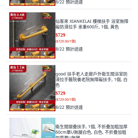
8/22
預計送達
仙客來 XIANKELAI 樓梯扶手 浴室無障
礙防滑拉手 承重600斤, 1個, 黃色
$729
(
$729.00/1個
)
8/22
預計送達
good 扶手老人走廊戶外衛生間浴室防
滑拉手醫院養老院無障礙扶手, 1個, 白
色
$729
(
$729.00/1個
)
8/22
預計送達
衛生間摺疊扶手, 1個, 不折疊加粗加厚
60cm單U無腿白色, 白色, 不折疊加粗
加厚單U無腿