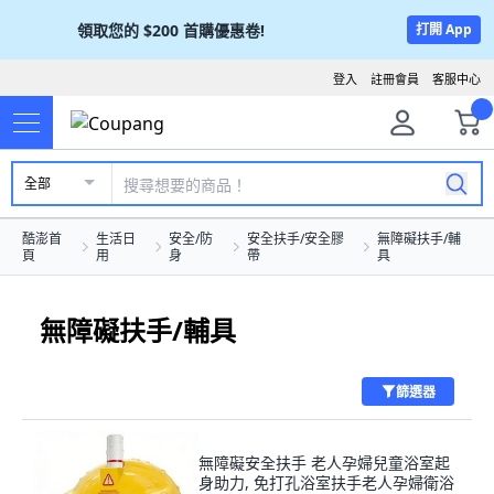
領取您的
$200
首購優惠卷!
打開 App
登入
註冊會員
客服中心
全部
酷澎首
生活日
安全/防
安全扶手/安全膠
無障礙扶手/輔
頁
用
身
帶
具
無障礙扶手/輔具
篩選器
無障礙安全扶手 老人孕婦兒童浴室起
身助力, 免打孔浴室扶手老人孕婦衛浴