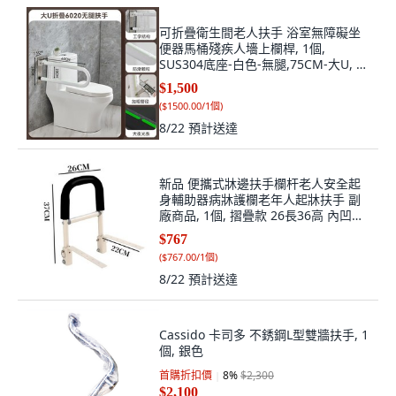
可折疊衛生間老人扶手 浴室無障礙坐
便器馬桶殘疾人墻上欄桿, 1個,
SUS304底座-白色-無腿,75CM-大U, 白
色-無腿
$1,500
(
$1500.00/1個
)
8/22
預計送達
新品 便攜式牀邊扶手欄杆老人安全起
身輔助器病牀護欄老年人起牀扶手 副
廠商品, 1個, 摺疊款 26長36高 內凹牀
勿, N/A
$767
(
$767.00/1個
)
8/22
預計送達
Cassido 卡司多 不銹鋼L型雙牆扶手, 1
個, 銀色
首購折扣價
8
%
$2,300
$2,100