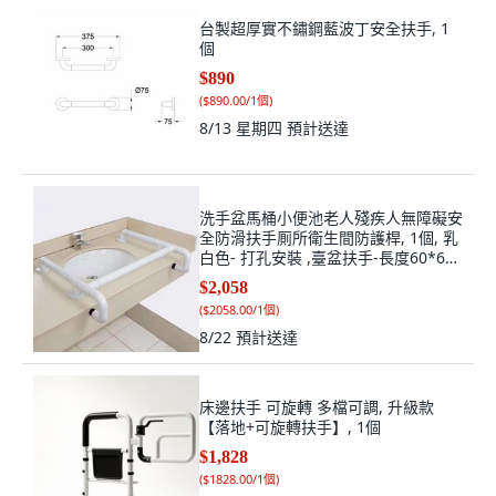
台製超厚實不鏽鋼藍波丁安全扶手, 1
個
$890
(
$890.00/1個
)
8/13 星期四
預計送達
洗手盆馬桶小便池老人殘疾人無障礙安
全防滑扶手厠所衛生間防護桿, 1個, 乳
白色- 打孔安裝 ,臺盆扶手-長度60*68
懸掛固定, 乳白色
$2,058
(
$2058.00/1個
)
8/22
預計送達
床邊扶手 可旋轉 多檔可調, 升級款
【落地+可旋轉扶手】, 1個
$1,828
(
$1828.00/1個
)
8/20
預計送達