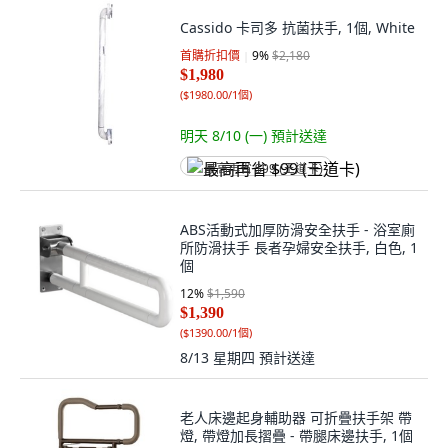
Cassido 卡司多 抗菌扶手, 1個, White
首購折扣價
9
%
$2,180
$1,980
(
$1980.00/1個
)
明天 8/10 (一)
預計送達
最高再省 $99 (王道卡)
ABS活動式加厚防滑安全扶手 - 浴室廁
所防滑扶手 長者孕婦安全扶手, 白色, 1
個
12
%
$1,590
$1,390
(
$1390.00/1個
)
8/13 星期四
預計送達
老人床邊起身輔助器 可折疊扶手架 帶
燈, 帶燈加長摺疊 - 帶腿床邊扶手, 1個