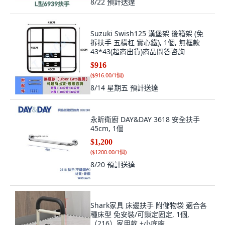
8/22
預計送達
Suzuki Swish125 漢堡架 後箱架 (免
拆扶手 五橫杠 實心鐵), 1個, 無框款
43*43(超商出貨)商品問答咨詢
$916
(
$916.00/1個
)
8/14 星期五
預計送達
永昕衛廚 DAY&DAY 3618 安全扶手
45cm, 1個
$1,200
(
$1200.00/1個
)
8/20
預計送達
Shark家具 床邊扶手 附儲物袋 適合各
種床型 免安裝/可鎖定固定, 1個,
（216）家用款 +小底座