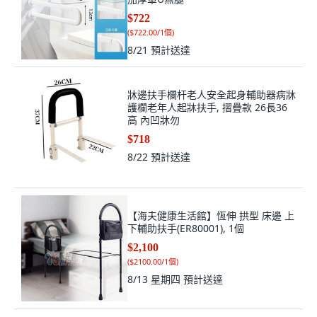
$722
(
$722.00/1個
)
8/21
預計送達
牀邊扶手欄杆老人安全起身輔助器病牀
護欄老年人起牀扶手, 摺疊款 26長36
高 內凹牀勿
$718
8/22
預計送達
【海夫健康生活館】恆伸 拱型 床邊 上
下輔助扶手(ER80001), 1個
$2,100
(
$2100.00/1個
)
8/13 星期四
預計送達