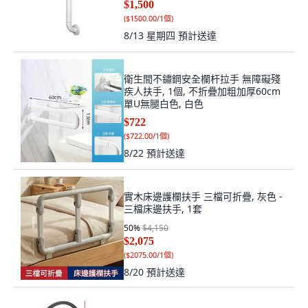
(
$1500.00/1個
)
8/13 星期四
預計送達
衛生間不鏽鋼安全欄杆拉手 無障礙殘
疾人扶手, 1個, 不折疊加粗加厚60cm
單U無腿白色, 白色
$722
(
$722.00/1個
)
8/22
預計送達
實木床邊護欄扶手 三檔可折疊, 灰色 -
三檔床邊扶手, 1套
50
%
$4,150
$2,075
(
$2075.00/1個
)
8/20
預計送達
新品 牀邊扶手老人起身助力欄杆牀護