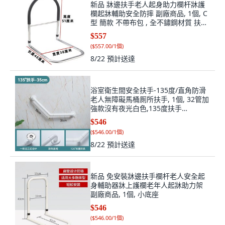
欄起牀輔助安全防摔 副廠商品, 1個, C
型 簡款 不帶布包 , 全不鏽鋼材質 扶手
不分左右-可調節
$557
(
$557.00/1個
)
8/22
預計送達
浴室衛生間安全扶手-135度/直角防滑
老人無障礙馬桶厠所扶手, 1個, 32管加
強款沒有夜光白色,135度扶手
25*25cm
$546
(
$546.00/1個
)
8/22
預計送達
新品 免安裝牀邊扶手欄杆老人安全起
身輔助器牀上護欄老年人起牀助力架
副廠商品, 1個, 小底座
$546
(
$546.00/1個
)
8/22
預計送達