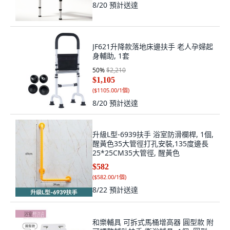
JF621升降款落地床邊扶手 老人孕婦起
身輔助, 1套
50
%
$2,210
$1,105
(
$1105.00/1個
)
8/20
預計送達
升級L型-6939扶手 浴室防滑欄桿, 1個,
醒黃色35大管徑打孔安裝,135度邊長
25*25CM35大管徑, 醒黃色
$582
(
$582.00/1個
)
8/22
預計送達
和樂輔具 可拆式馬桶增高器 圓型款 附
可調整輔助扶手 衛浴輔具, 1個, 圓型