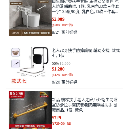
衛生間折疊扶手套裝 馬桶安全欄桿 老
人防滑輔助架, 1個, 乳白色,D款三件套
一字135度90度, 乳白色, D款三件套一
字135度90度
$2,089
(
$2089.00/1個
)
8/21
預計送達
老人起身扶手防摔護欄 輔助支撐, 款式
七, 1個
50
%
$2,560
$1,280
(
$1280.00/1個
)
8/20
預計送達
新品 樓梯扶手老人走廊戶外衛生間浴
室防滑拉手醫院養老院無障礙扶手 副
廠商品, 1個, 黃色
$729
(
$729.00/1個
)