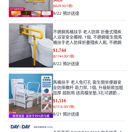
(
$628.00/1個
)
8/22
預計送達
不銹鋼馬桶扶手 老人防摔 折疊式殘疾
人浴室安全欄桿, 1個, 不銹鋼衛生間馬
桶扶手老人防摔折疊殘疾人厠, 不銹鋼
$1,744
(
$1744.00/1個
)
8/22
預計送達
馬桶扶手 老人免打孔 衛生間坐便器安
全防摔欄杆 助力架, 1個, 升級新款加粗
加厚 超耐用 送高檔坐墊,3孔可調節萬
向夾片小腳墊防側翻黑色, 黑色, 升級
$1,516
新款加粗加厚 超耐用 送高檔坐墊,3孔
(
$1516.00/1個
)
可調節萬向夾片小腳墊防側翻
8/21
預計送達