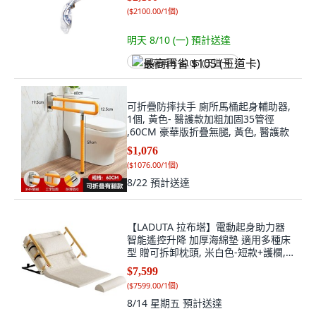
(
$2100.00/1個
)
明天 8/10 (一)
預計送達
最高再省 $105 (王道卡)
可折疊防摔扶手 廁所馬桶起身輔助器,
1個, 黃色- 醫護款加粗加固35管徑
,60CM 豪華版折疊無腿, 黃色, 醫護款
$1,076
(
$1076.00/1個
)
8/22
預計送達
【LADUTA 拉布塔】電動起身助力器
智能遙控升降 加厚海綿墊 適用多種床
型 贈可拆卸枕頭, 米白色-短款+護欄, 1
個
$7,599
(
$7599.00/1個
)
8/14 星期五
預計送達