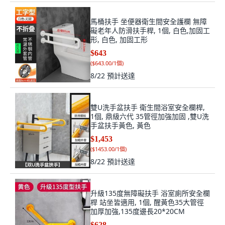
馬桶扶手 坐便器衛生間安全護欄 無障
礙老年人防滑扶手桿, 1個, 白色,加固工
形, 白色, 加固工形
$643
(
$643.00/1個
)
8/22
預計送達
雙U洗手盆扶手 衛生間浴室安全欄桿,
1個, 鼎級六代 35管徑加強加固 ,雙U洗
手盆扶手黃色, 黃色
$1,453
(
$1453.00/1個
)
8/22
預計送達
升級135度無障礙扶手 浴室廁所安全欄
桿 站坐皆適用, 1個, 醒黃色35大管徑
加厚加強,135度邊長20*20CM
$628