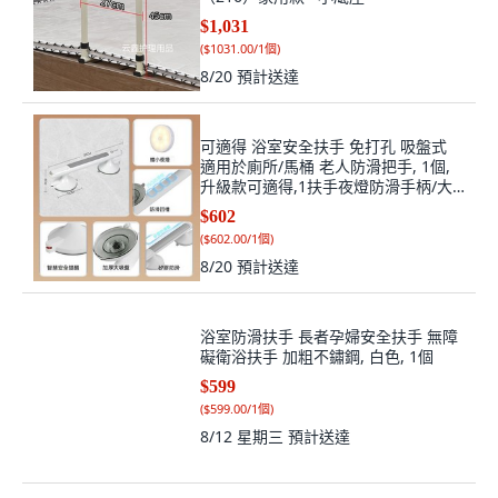
$1,031
(
$1031.00/1個
)
8/20
預計送達
可適得 浴室安全扶手 免打孔 吸盤式
適用於廁所/馬桶 老人防滑把手, 1個,
升級款可適得,1扶手夜燈防滑手柄/大
吸盤
$602
(
$602.00/1個
)
8/20
預計送達
浴室防滑扶手 長者孕婦安全扶手 無障
礙衛浴扶手 加粗不鏽鋼, 白色, 1個
$599
(
$599.00/1個
)
8/12 星期三
預計送達