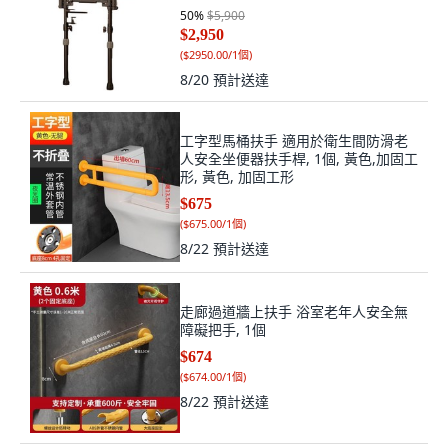
50
%
$5,900
$2,950
(
$2950.00/1個
)
8/20
預計送達
工字型馬桶扶手 適用於衛生間防滑老
人安全坐便器扶手桿, 1個, 黃色,加固工
形, 黃色, 加固工形
$675
(
$675.00/1個
)
8/22
預計送達
走廊過道牆上扶手 浴室老年人安全無
障礙把手, 1個
$674
(
$674.00/1個
)
8/22
預計送達