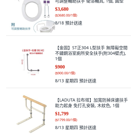
$3,680
(
$3680.00/1個
)
8/18
預計送達
【金固】ST正304 L型扶手 無障礙空間
不鏽鋼浴室廁所安全扶手(附304壁虎),
1個
$900
(
$900.00/1個
)
8/13 星期四
預計送達
【LADUTA 拉布塔】加寬防掉床邊扶手
助力起身 免打孔安裝, 木紋色, 1個
$1,799
(
$1799.00/1個
)
8/13 星期四
預計送達