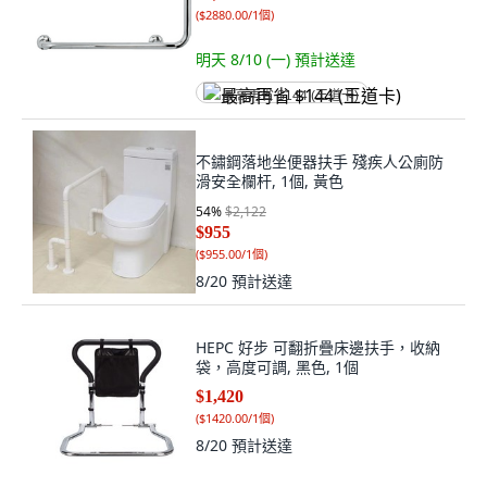
(
$2880.00/1個
)
明天 8/10 (一)
預計送達
最高再省 $144 (王道卡)
不鏽鋼落地坐便器扶手 殘疾人公廁防
滑安全欄杆, 1個, 黃色
54
%
$2,122
$955
(
$955.00/1個
)
8/20
預計送達
HEPC 好步 可翻折疊床邊扶手，收納
袋，高度可調, 黑色, 1個
$1,420
(
$1420.00/1個
)
8/20
預計送達