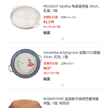
PEUGEOT Apollia 陶瓷撻烤盤 30cm,
乳霜, 1個
首購折扣價
35
%
$1,761
$1,139
(
$1139.00/1個
)
缺貨
(
5
)
Ceramika Artystyczna 波蘭2523燉鍋
25cm, 紅色, 1個
首購折扣價
23
%
$837
$637
(
$637.00/1個
)
缺貨
(
4
)
ROMERTOPE 說唱歌手燒烤禿鷹烤雞
烤盤, 1個, 棕色的