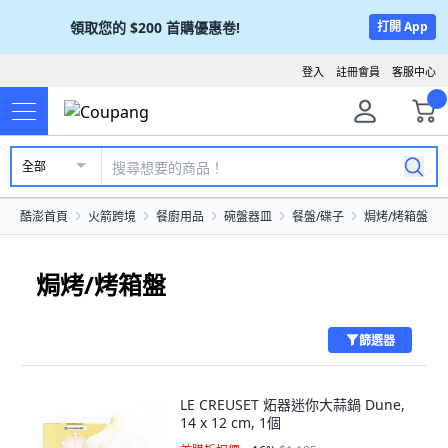
領取您的
$200
首購優惠卷!
打開 App
登入
註冊會員
客服中心
全部
酷澎首頁
火箭跨境
餐廚用品
碗盤器皿
餐盤/碟子
焗烤/烤箱盤
焗烤/烤箱盤
篩選器
LE CREUSET 炻器迷你大蒜鍋 Dune,
14 x 12 cm, 1個