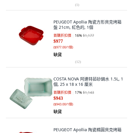
(
1
)
PEUGEOT Apollia 陶瓷方形貝克烤箱
盤 21cm, 紅色的, 1個
首購折扣價
16
%
$1,177
$977
(
$977.00/1個
)
缺貨
(
12
)
COSTA NOVA 阿連特茹砂鍋水 1.5L, 1
個, 25 x 18 x 16 厘米
首購折扣價
17
%
$1,143
$943
(
$943.00/1個
)
缺貨
PEUGEOT Apollia 陶瓷橢圓貝克烤箱