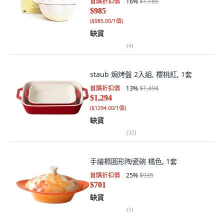
首購折扣價
16
%
$1,185
$985
(
$985.00/1個
)
缺貨
(
4
)
staub 焗烤盤 2入組, 櫻桃紅, 1套
首購折扣價
13
%
$1,494
$1,294
(
$1294.00/1個
)
缺貨
(
32
)
手繪橢圓形陶瓷碗 橘色, 1套
首購折扣價
25
%
$935
$701
缺貨
(
1
)