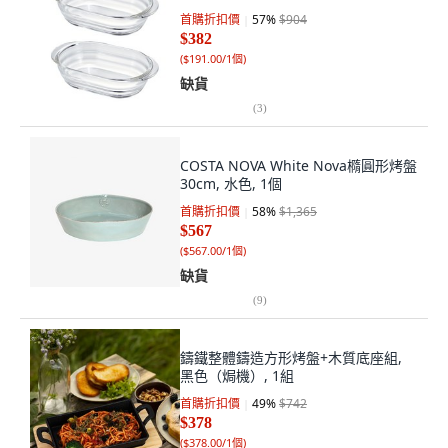
首購折扣價
57
%
$904
$382
(
$191.00/1個
)
缺貨
(
3
)
COSTA NOVA White Nova橢圓形烤盤
30cm, 水色, 1個
首購折扣價
58
%
$1,365
$567
(
$567.00/1個
)
缺貨
(
9
)
鑄鐵整體鑄造方形烤盤+木質底座組,
黑色（焗機）, 1組
首購折扣價
49
%
$742
$378
(
$378.00/1個
)