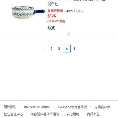
混合色
首購折扣價
49
%
$1,037
$526
(
$526.00/1個
)
缺貨
(
1
)
1
2
3
5
4
Investor Relations
關於酷澎
Coupang使用者條款
退換貨政策
信任管理中心
顧客隱私權政策通知
安心購物
資訊安全