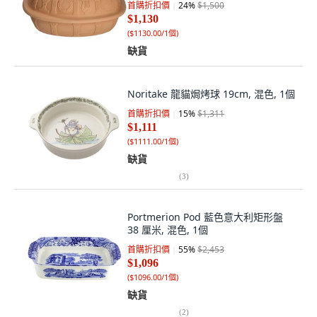
首購折扣價
24
%
$1,500
$1,130
(
$1130.00/1個
)
缺貨
Noritake 龍貓焗烤球 19cm, 混色, 1個
首購折扣價
15
%
$1,311
$1,111
(
$1111.00/1個
)
缺貨
(
3
)
Portmerion Pod 藍色意大利矩形盤
38 厘米, 混色, 1個
首購折扣價
55
%
$2,453
$1,096
(
$1096.00/1個
)
缺貨
(
2
)