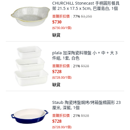
CHURCHiLL Stonecast 手柄圓形餐具
架 21.5 x 17.5 x 5cm, 巴厘島白, 1個
首購折扣價
77
%
$3,250
$730
(
$730.00/1個
)
缺貨
plala 加深陶瓷料理盤 小 + 中 + 大 3
件組, 1套, 白色
首購折扣價
21
%
$928
$728
(
$728.00/1個
)
缺貨
Staub 陶瓷烤盤焗烤/烤箱盤橢圓形 23
厘米, 深藍, 1個
首購折扣價
21
%
$928
$728
(
$728.00/1個
)