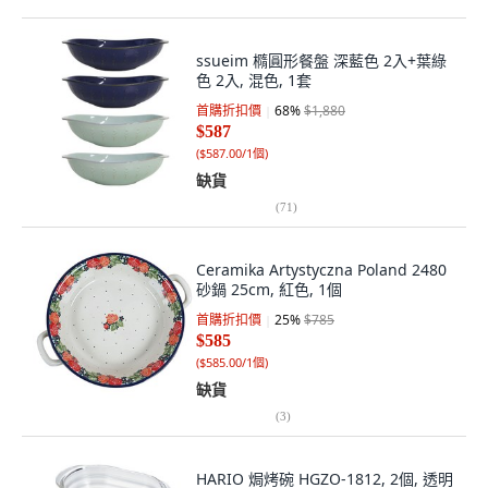
ssueim 橢圓形餐盤 深藍色 2入+葉綠
色 2入, 混色, 1套
首購折扣價
68
%
$1,880
$587
(
$587.00/1個
)
缺貨
(
71
)
Ceramika Artystyczna Poland 2480
砂鍋 25cm, 紅色, 1個
首購折扣價
25
%
$785
$585
(
$585.00/1個
)
缺貨
(
3
)
HARIO 焗烤碗 HGZO-1812, 2個, 透明