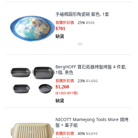
手繪橢圓形陶瓷碗 藍色, 1套
首購折扣價
25
%
$935
$701
缺貨
(
1
)
BergHOFF 寶石炻器烤盤烤盤 4 件套,
1個, 黑色
首購折扣價
23
%
$1,650
$1,260
(
$1260.00/1個
)
缺貨
NICOTT Mamejong Tools More 燒烤
盤 + 蓋子組
首購折扣價
40
%
$3,019