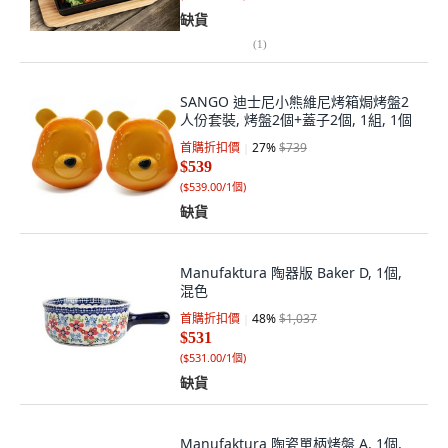
缺貨
(
1
)
SANGO 迪士尼小熊維尼烤箱焗烤盤2
人份套裝, 烤盤2個+蓋子2個, 1組, 1個
首購折扣價
27
%
$739
$539
(
$539.00/1個
)
缺貨
Manufaktura 陶器版 Baker D, 1個,
混色
首購折扣價
48
%
$1,037
$531
(
$531.00/1個
)
缺貨
Manufaktura 陶瓷單柄烤盤 A, 1個,