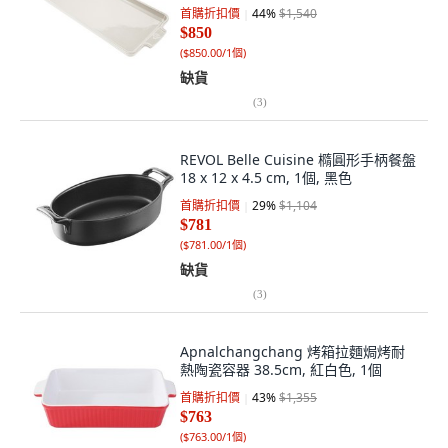
首購折扣價
44
%
$1,540
$850
(
$850.00/1個
)
缺貨
(
3
)
REVOL Belle Cuisine 橢圓形手柄餐盤
18 x 12 x 4.5 cm, 1個, 黑色
首購折扣價
29
%
$1,104
$781
(
$781.00/1個
)
缺貨
(
3
)
Apnalchangchang 烤箱拉麵焗烤耐
熱陶瓷容器 38.5cm, 紅白色, 1個
首購折扣價
43
%
$1,355
$763
(
$763.00/1個
)