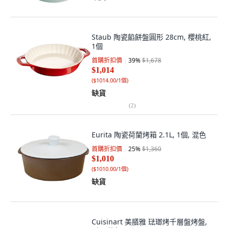
Staub 陶瓷餡餅盤圓形 28cm, 櫻桃紅,
1個
首購折扣價
39
%
$1,678
$1,014
(
$1014.00/1個
)
缺貨
(
2
)
Eurita 陶瓷荷蘭烤箱 2.1L, 1個, 混色
首購折扣價
25
%
$1,360
$1,010
(
$1010.00/1個
)
缺貨
Cuisinart 美膳雅 琺瑯烤千層盤烤盤,