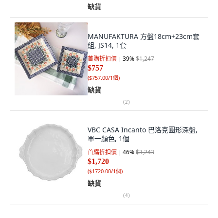
缺貨
MANUFAKTURA 方盤18cm+23cm套
組, JS14, 1套
首購折扣價
39
%
$1,247
$757
(
$757.00/1個
)
缺貨
(
2
)
VBC CASA Incanto 巴洛克圓形深盤,
單一顏色, 1個
首購折扣價
46
%
$3,243
$1,720
(
$1720.00/1個
)
缺貨
(
4
)