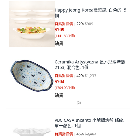
Happy Jeong Korea燉菜鍋, 白色的, 5
個
首購折扣價
22
%
$909
$709
(
$141.80/1個
)
缺貨
Ceramika Artystyczna 長方形焗烤盤
2153, 混合色, 1個
首購折扣價
42
%
$1,233
$704
(
$704.00/1個
)
缺貨
(
2
)
VBC CASA Incanto 小號焗烤盤 條紋,
單一顏色, 1個
首購折扣價
46
%
$2,467