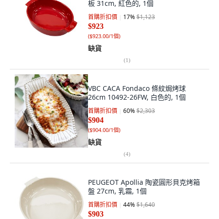
板 31cm, 紅色的, 1個
首購折扣價
17
%
$1,123
$923
(
$923.00/1個
)
缺貨
(
1
)
VBC CACA Fondaco 條紋焗烤球
26cm 10492-26FW, 白色的, 1個
首購折扣價
60
%
$2,303
$904
(
$904.00/1個
)
缺貨
(
4
)
PEUGEOT Apollia 陶瓷圓形貝克烤箱
盤 27cm, 乳霜, 1個
首購折扣價
44
%
$1,640
$903