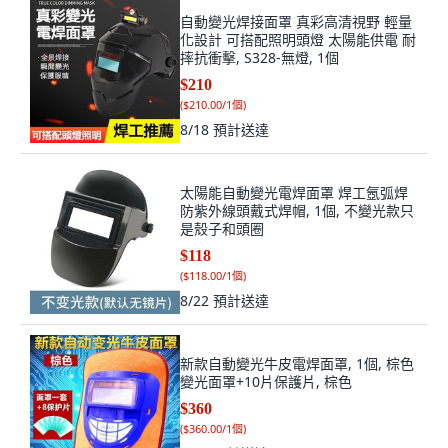
自動變光焊接面罩 真彩高清視野 輕量
化設計 可搭配照明頭燈 太陽能供電 耐
摔抗衝擊, S328-無燈, 1個
$210
(
$210.00/1個
)
8/18
預計送達
太陽能自動變光電焊面罩 焊工氬弧焊
防紫外線頭戴式焊帽, 1個, 不變光款只
是殼子和頭圈
$118
(
$118.00/1個
)
8/22
預計送達
新款自動變光牛皮電焊面罩, 1個, 棕色
變光面罩+10片保護片, 棕色
$360
(
$360.00/1個
)