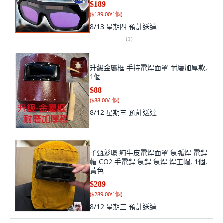
$189
(
$189.00/1個
)
8/13 星期四
預計送達
(
1
)
升級金屬框 手持電焊面罩 耐磨加厚款,
1個
$88
(
$88.00/1個
)
8/12 星期三
預計送達
子甄彣璟 純牛皮電焊面罩 氬弧焊 電銲
帽 CO2 手電銲 氬銲 氬焊 焊工帽, 1個,
黃色
$289
(
$289.00/1個
)
8/12 星期三
預計送達