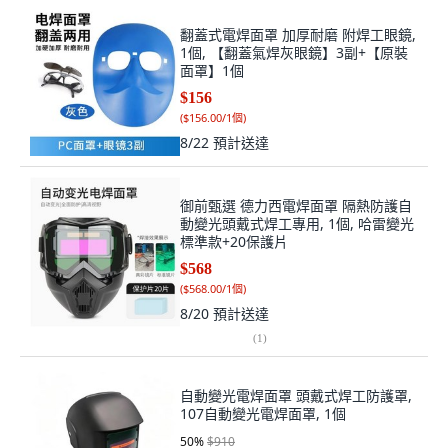
翻蓋式電焊面罩 加厚耐磨 附焊工眼鏡,
1個, 【翻蓋氣焊灰眼鏡】3副+【原裝
面罩】1個
$156
(
$156.00/1個
)
8/22
預計送達
御前甄選 德力西電焊面罩 隔熱防護自
動變光頭戴式焊工專用, 1個, 哈雷變光
標準款+20保護片
$568
(
$568.00/1個
)
8/20
預計送達
(
1
)
自動變光電焊面罩 頭戴式焊工防護罩,
107自動變光電焊面罩, 1個
50
%
$910