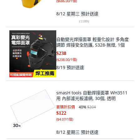
(
$686.00/1個
)
8/12 星期三
預計送達
(
1189
)
自動變光焊接面罩 輕量化設計 多角度
調節 焊接安全防護, S328-無燈, 1個
$238
(
$238.00/1個
)
8/19
預計送達
smasH tools 自動焊接面罩 WH3511
用 內部濾光板濾網, 30個, 透明
首購折扣價
40
%
$204
$122
(
$4.07/1個
)
8/12 星期三
預計送達