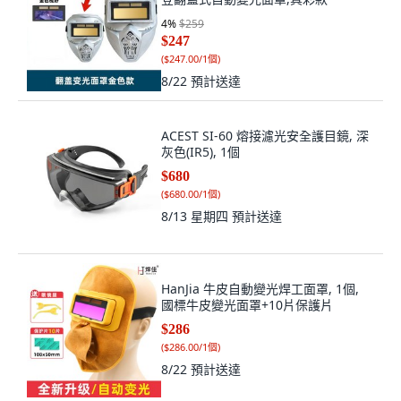
4
%
$259
$247
(
$247.00/1個
)
8/22
預計送達
ACEST SI-60 熔接濾光安全護目鏡, 深
灰色(IR5), 1個
$680
(
$680.00/1個
)
8/13 星期四
預計送達
HanJia 牛皮自動變光焊工面罩, 1個,
國標牛皮變光面罩+10片保護片
$286
(
$286.00/1個
)
8/22
預計送達