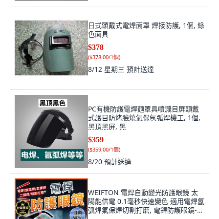
日式頭戴式電焊面罩 焊接防護, 1個, 綠
色面具
$378
(
$378.00/1個
)
8/12 星期三
預計送達
PC有機防護電焊麵罩具噴濺目屏頭戴
式護目防烤臉燒氣保氬弧焊機工, 1個,
黑頂黑屏, 黑
$359
(
$359.00/1個
)
8/20
預計送達
WEIFTON 電焊自動變光防護眼鏡 太
陽能供電 0.1毫秒快速變色 適用電焊氬
弧焊氣保焊切割打磨, 電銲防護眼鏡-
黑, 1個