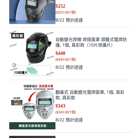
$252
(
$252.00/1個
)
8/22
預計送達
自動變光焊帽 焊接面罩 頭戴式電焊防
護, 1個, 真彩款（10片保護片）
$440
(
$440.00/1個
)
8/22
預計送達
翻蓋式 自動變光電焊面罩, 1個, 真彩
款, 真彩款
$343
(
$343.00/1個
)
8/22
預計送達