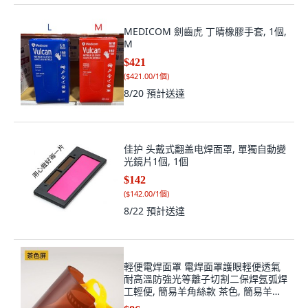
MEDICOM 劍齒虎 丁晴橡膠手套, 1個,
M
$421
(
$421.00/1個
)
8/20
預計送達
佳护 头戴式翻盖电焊面罩, 單獨自動變
光鏡片1個, 1個
$142
(
$142.00/1個
)
8/22
預計送達
輕便電焊面罩 電焊面罩護眼輕便透氣
耐高溫防強光等離子切割二保焊氬弧焊
工輕便, 簡易羊角絲款 茶色, 簡易羊角
絲款, 茶色