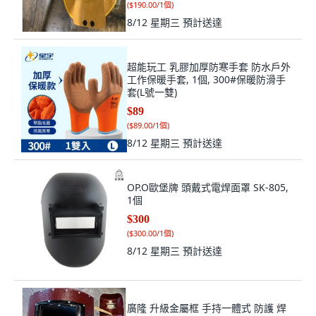
(
$190.00/1個
)
8/12 星期三
預計送達
超能玩工 乳膠加厚防寒手套 防水戶外
工作保暖手套, 1個, 300#保暖防滑手
套(L號一雙)
$89
(
$89.00/1個
)
8/12 星期三
預計送達
OP.O歐堡牌 頭戴式電焊面罩 SK-805,
1個
$300
(
$300.00/1個
)
8/12 星期三
預計送達
廣隆 升級金屬框 手持一體式 防護 焊