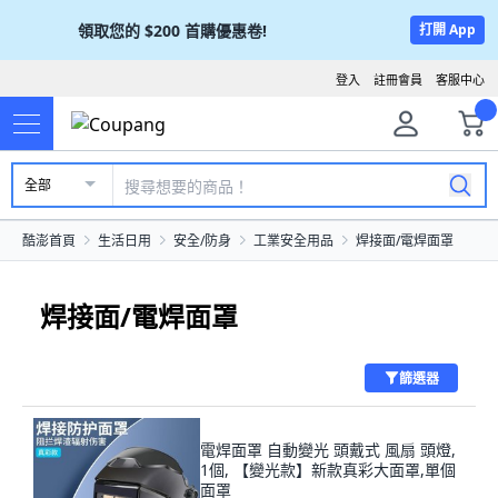
領取您的
$200
首購優惠卷!
打開 App
登入
註冊會員
客服中心
全部
酷澎首頁
生活日用
安全/防身
工業安全用品
焊接面/電焊面罩
焊接面/電焊面罩
篩選器
電焊面罩 自動變光 頭戴式 風扇 頭燈,
1個, 【變光款】新款真彩大面罩,單個
面罩