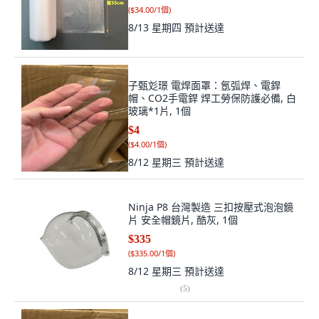
(
$34.00/1個
)
8/13 星期四
預計送達
子甄彣璟 電焊面罩：氬弧焊、電銲
帽、CO2手電銲 焊工勞保防護必備, 白
玻璃*1片, 1個
$4
(
$4.00/1個
)
8/12 星期三
預計送達
Ninja P8 台灣製造 三扣按壓式泡泡鏡
片 安全帽鏡片, 酷灰, 1個
$335
(
$335.00/1個
)
8/12 星期三
預計送達
(
5
)