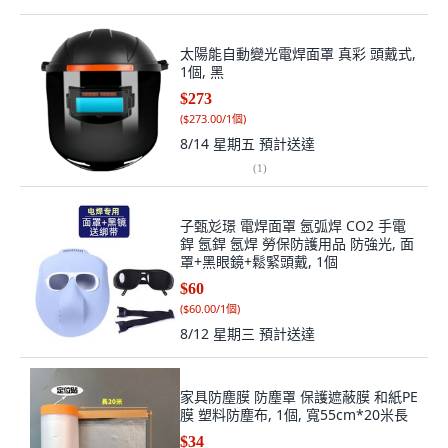
太陽能自動變光電焊面罩 真彩 頭戴式,
1個, 黑
$273
(
$273.00/1個
)
8/14 星期五
預計送達
(
1
)
子甄彣璟 電焊面罩 氬弧焊 CO2 手電
銲 氬銲 氬焊 勞保防護用品 防強光, 面
罩+黑眼鏡+鬆緊頭戴, 1個
$60
(
$60.00/1個
)
8/12 星期三
預計送達
家具防塵膜 防塵罩 保護遮蔽膜 和紙PE
膜 塑料防塵布, 1個, 寬55cm*20米長
$34