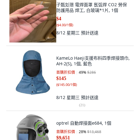
子甄彣璟 電焊面罩 氬弧焊 CO2 勞保
防護用品 焊工, 白玻璃*1片, 1個
$4
(
$4.00/1個
)
8/12 星期三
預計送達
KameLo Haeji支援布料四季焊接頭巾,
AH-2(S), 1個, 藍色
首購折扣價
49
%
$286
$145
(
$145.00/1個
)
8/12 星期三
預計送達
(
21
)
optrel 自動焊接面e684, 1個
首購折扣價
28
%
$13,468
$9,651