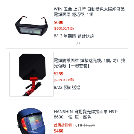
WIN 五金 上好牌 自動變色太陽能液晶
電焊面罩 輕巧型, 1個
$600
(
$600.00/1個
)
8/13 星期四
預計送達
(
1
)
電焊防護面罩 焊槍遮光鏡, 1個, 防止強
光傷眼【一體套裝】
$259
(
$259.00/1個
)
8/22
預計送達
HANSHIN 自動變光焊接面罩 HST-
8600, 1個, 單一顏色
首購折扣價
61
%
$1,204
$468