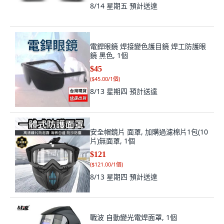
8/14 星期五
預計送達
電銲眼鏡 焊接變色護目鏡 焊工防護眼
鏡 黑色, 1個
$45
(
$45.00/1個
)
8/13 星期四
預計送達
安全帽鏡片 面罩, 加購過濾棉片1包(10
片)無面罩, 1個
$121
(
$121.00/1個
)
8/13 星期四
預計送達
戰波 自動變光電焊面罩, 1個