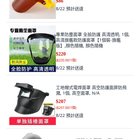
$86
8/22
預計送達
專業防塵面罩 全臉防護 高清透明, 1個,
高清旗艦款防護面罩【1個裝-旗艦
版】,顏色隨機, 顏色隨機
$220
(
$220.00/1個
)
8/22
預計送達
工地帽式電焊面罩 高空防護面屏防飛
濺, 1個, 高空面罩, N/A
$207
(
$207.00/1個
)
8/22
預計送達