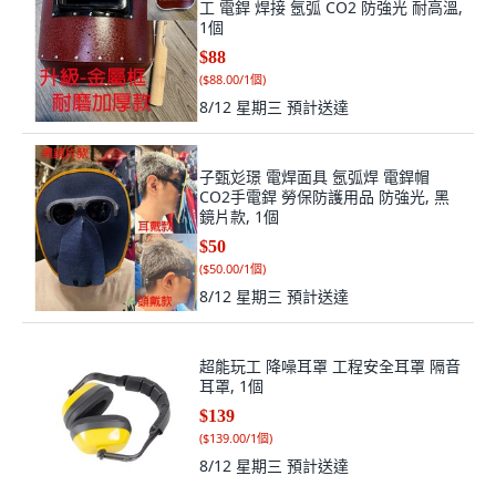
工 電銲 焊接 氬弧 CO2 防強光 耐高溫,
1個
$88
(
$88.00/1個
)
8/12 星期三
預計送達
子甄彣璟 電焊面具 氬弧焊 電銲帽
CO2手電銲 勞保防護用品 防強光, 黑
鏡片款, 1個
$50
(
$50.00/1個
)
8/12 星期三
預計送達
超能玩工 降噪耳罩 工程安全耳罩 隔音
耳罩, 1個
$139
(
$139.00/1個
)
8/12 星期三
預計送達