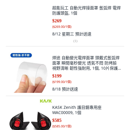
超能玩工 自動光焊接面罩 氬弧焊 電焊
防護頭盔, 1個
$269
(
$269.00/1個
)
8/12 星期三
預計送達
(
1
)
焊途 自動變光電焊面罩 頭戴式氬弧焊
面罩 瞬間毫秒變光 透氣不悶 防烤臉
視野清晰 韌性強耐用, 1個, 10片保護
片
$199
(
$199.00/1個
)
8/18
預計送達
KASK Zenith 護目鏡專用座
WAC00009, 1個
$585
(
$585.00/1個
)