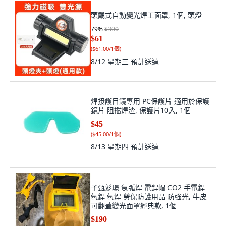
頭戴式自動變光焊工面罩, 1個, 頭燈
79
%
$300
$61
(
$61.00/1個
)
8/12 星期三
預計送達
焊接護目鏡專用 PC保護片 適用於保護
鏡片 阻擋焊渣, 保護片10入, 1個
$45
(
$45.00/1個
)
8/13 星期四
預計送達
子甄彣璟 氬弧焊 電銲帽 CO2 手電銲
氬銲 氬焊 勞保防護用品 防強光, 牛皮
可翻蓋變光面罩經典款, 1個
$190