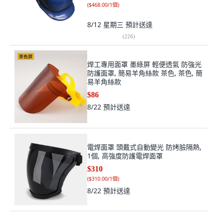
(
$468.00/1個
)
8/12 星期三
預計送達
(
226
)
焊工專用面罩 墨綠屏 輕便透氣 防強光
防護面罩, 簡易羊角絲款 茶色, 茶色, 簡
易羊角絲款
$86
8/22
預計送達
電焊面罩 頭戴式自動變光 防烤臉隔熱,
1個, 高強度防護電焊面罩
$310
(
$310.00/1個
)
8/22
預計送達