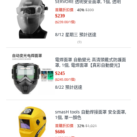
SERVORE 透明安全面罩, 1個, 透明
首購折扣價
40
%
$399
$239
(
$239.00/1個
)
8/12 星期三
預計送達
(
9
)
電焊面罩 自動變光 高清頭戴式防護面
罩, 1個, 電焊面罩【真彩自動變光】
$245
(
$245.00/1個
)
8/22
預計送達
smasH tools 自動焊接面罩 安全面罩,
1個, 單一顏色
首購折扣價
32
%
$1,021
$686