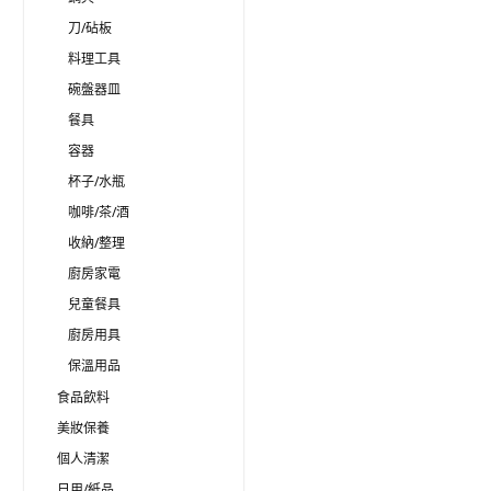
刀/砧板
料理工具
碗盤器皿
餐具
容器
杯子/水瓶
咖啡/茶/酒
收納/整理
廚房家電
兒童餐具
廚房用具
保溫用品
食品飲料
美妝保養
個人清潔
日用/紙品