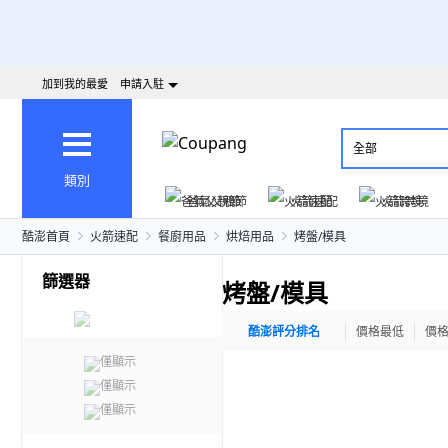
加到我的最愛
申請入駐
全部
類別
爸氣父親節
火箭速配
火箭跨境
酷澎首頁
火箭速配
餐廚用品
烘焙用品
烤盤/模具
篩選器
烤盤/模具
酷澎評分排名
價格最低
價
僅顯示
僅顯示
僅顯示