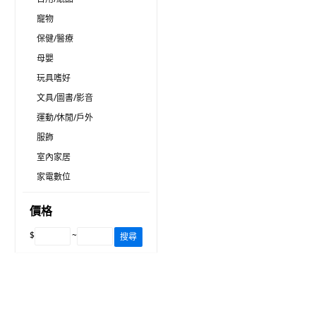
寵物
保健/醫療
母嬰
玩具嗜好
文具/圖書/影音
運動/休閒/戶外
服飾
室內家居
家電數位
價格
$
~
搜尋