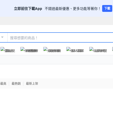
立即前往下載App
不錯過最新優惠、更多功能等著你！
下載
嬰幼兒
保健醫療
美妝保養
個人清潔
玩具休閒
格最高
最熱銷
最新上架