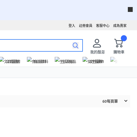
登入
註冊會員
客服中心
成為賣家
我的酷澎
購物車
文具圖書
食品飲料
生活用品
女性服飾
運動戶外
60
每頁筆