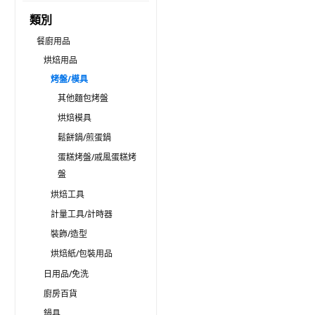
類別
餐廚用品
烘焙用品
烤盤/模具
其他麵包烤盤
烘焙模具
鬆餅鍋/煎蛋鍋
蛋糕烤盤/戚風蛋糕烤
盤
烘焙工具
計量工具/計時器
裝飾/造型
烘焙紙/包裝用品
日用品/免洗
廚房百貨
鍋具