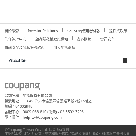
Investor Relations
關於酷澎
Coupang使用者條款
退換貨政策
信任管理中心
顧客隱私權政策通知
安心購物
資訊安全
資訊安全及隱私保護認證
加入酷澎商城
Global Site
公司名稱：酷澎股份有限公司
聯繫地址：11049 台北市信義區信義路五段7號13樓之1
統編：91002999
客服中心：0809-088-810 (免費) / 02-5592-7298
電子郵件：help_tw@coupang.com
©Coupang Taiwan Co., Ltd. 保留所有權利。
本網站上顯示的所有商標、標誌和服務標誌均為酷澎股份有限公司和/或其在美國和其