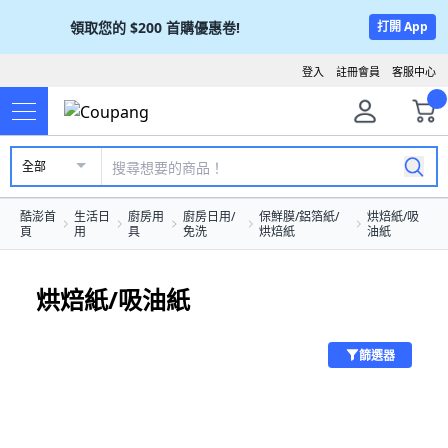
領取您的
$200
首購優惠卷!
打開 App
登入
註冊會員
客服中心
全部
酷澎首
生活日
廚房用
廚房日用/
保鮮膜/鋁箔紙/
烘焙紙/吸
頁
用
具
免洗
烘焙紙
油紙
烘焙紙/吸油紙
篩選器