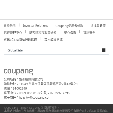
Investor Relations
關於酷澎
Coupang使用者條款
退換貨政策
信任管理中心
顧客隱私權政策通知
安心購物
資訊安全
資訊安全及隱私保護認證
加入酷澎商城
Global Site
公司名稱：酷澎股份有限公司
聯繫地址：11049 台北市信義區信義路五段7號13樓之1
統編：91002999
客服中心：0809-088-810 (免費) / 02-5592-7298
電子郵件：help_tw@coupang.com
©Coupang Taiwan Co., Ltd. 保留所有權利。
本網站上顯示的所有商標、標誌和服務標誌均為酷澎股份有限公司和/或其在美國和其