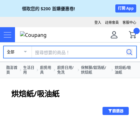
領取您的
$200
首購優惠卷!
打開 App
登入
註冊會員
客服中心
全部
酷澎首
生活日
廚房用
廚房日用/
保鮮膜/鋁箔紙/
烘焙紙/吸
頁
用
具
免洗
烘焙紙
油紙
烘焙紙/吸油紙
篩選器