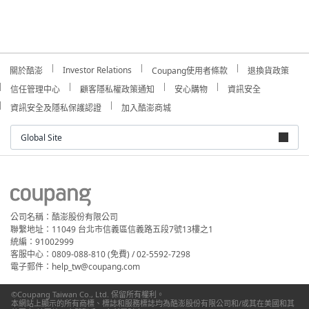
Investor Relations
關於酷澎
Coupang使用者條款
退換貨政策
信任管理中心
顧客隱私權政策通知
安心購物
資訊安全
資訊安全及隱私保護認證
加入酷澎商城
Global Site
公司名稱：酷澎股份有限公司
聯繫地址：11049 台北市信義區信義路五段7號13樓之1
統編：91002999
客服中心：0809-088-810 (免費) / 02-5592-7298
電子郵件：help_tw@coupang.com
©Coupang Taiwan Co., Ltd. 保留所有權利。
本網站上顯示的所有商標、標誌和服務標誌均為酷澎股份有限公司和/或其在美國和其