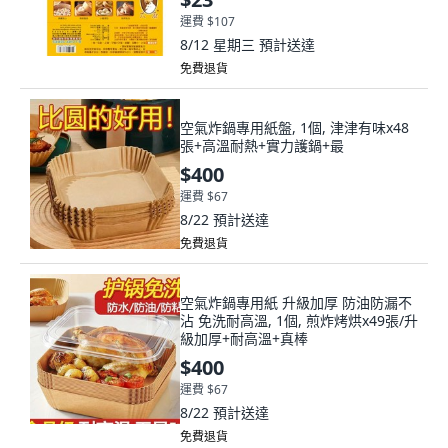
運費 $107
8/12 星期三
預計送達
免費退貨
空氣炸鍋專用紙盤, 1個, 津津有味x48
張+高溫耐熱+實力護鍋+最
$400
運費 $67
8/22
預計送達
免費退貨
空氣炸鍋專用紙 升級加厚 防油防漏不
沾 免洗耐高溫, 1個, 煎炸烤烘x49張/升
級加厚+耐高溫+真棒
$400
運費 $67
8/22
預計送達
免費退貨