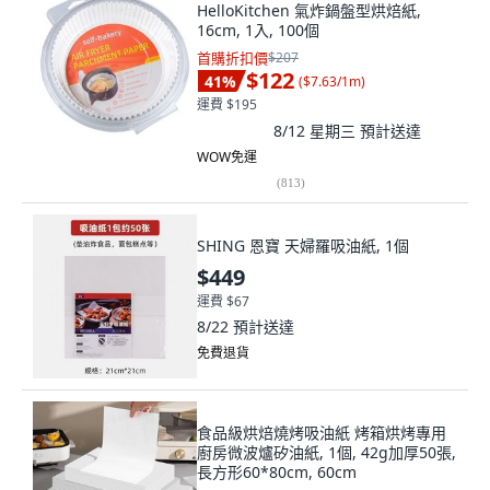
HelloKitchen 氣炸鍋盤型烘焙紙,
16cm, 1入, 100個
首購折扣價
$207
$122
41
%
(
$7.63/1m
)
運費 $195
8/12 星期三
預計送達
WOW免運
(
813
)
SHING 恩寶 天婦羅吸油紙, 1個
$449
運費 $67
8/22
預計送達
免費退貨
食品級烘焙燒烤吸油紙 烤箱烘烤專用
廚房微波爐矽油紙, 1個, 42g加厚50張,
長方形60*80cm, 60cm