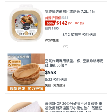
氣炸鍋方形棕色烘焙紙 7.2L, 1個
首購折扣價
$355
$142
60
%
(
$1.58/1張
)
運費 $195
8/12 星期三
預計送達
WOW免運
(
35
)
空氣炸鍋專用紙盤, 1個, 空氣炸鍋專用
硅油紙 50個 *
$553
8/22
預計送達
免運 ∙ 免費退貨
嚴選SHOP 26公分矽膠不沾蒸籠墊 重
複使用耐高溫圓形小籠包墊布 蒸籠紙