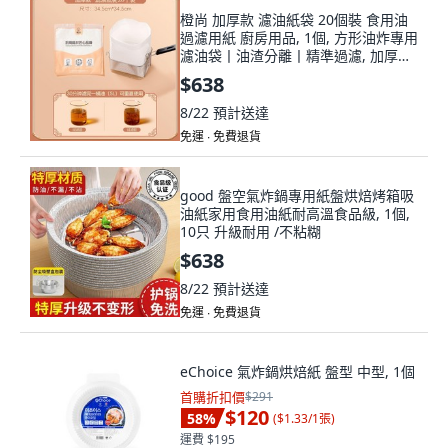
橙尚 加厚款 濾油紙袋 20個裝 食用油
過濾用紙 廚房用品, 1個, 方形油炸專用
濾油袋丨油渣分離丨精準過濾, 加厚款-
重複使用 10個裝
$638
8/22
預計送達
免運 ∙ 免費退貨
good 盤空氣炸鍋專用紙盤烘焙烤箱吸
油紙家用食用油紙耐高溫食品級, 1個,
10只 升級耐用 /不粘糊
$638
8/22
預計送達
免運 ∙ 免費退貨
eChoice 氣炸鍋烘焙紙 盤型 中型, 1個
首購折扣價
$291
$120
58
%
(
$1.33/1張
)
運費 $195