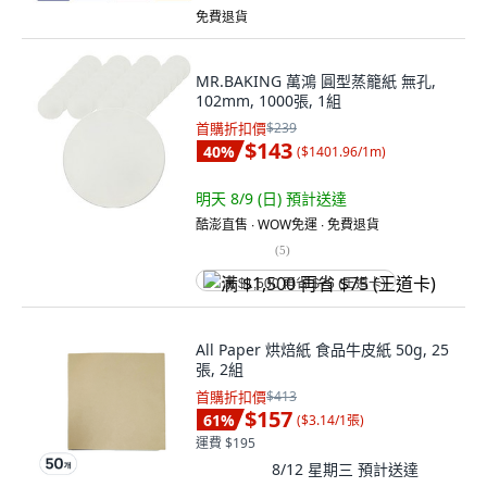
免費退貨
MR.BAKING 萬鴻 圓型蒸籠紙 無孔,
102mm, 1000張, 1組
首購折扣價
$239
$143
40
%
(
$1401.96/1m
)
明天 8/9 (日)
預計送達
酷澎直售 ∙ WOW免運 ∙ 免費退貨
(
5
)
满 $1,500 再省 $75 (王道卡)
All Paper 烘焙紙 食品牛皮紙 50g, 25
張, 2組
首購折扣價
$413
$157
61
%
(
$3.14/1張
)
運費 $195
8/12 星期三
預計送達