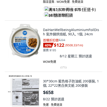
酷澎直售 ∙ WOW免運 ∙ 免費退貨
满 $1,500 再省 $75 (王道卡)
$8 酷澎幣回饋
DaiHanWellbeingAluminiumFoilDis
h 氣炸鍋烘焙紙, 90入, 1個, 24cm
首購折扣價
$204
$122
40
%
(
$508.33/1m
)
運費 $195
8/12 星期三
預計送達
WOW免運
(
171
)
30*30cm 藍色格子防油紙 200張裝, 1
個, 22*22黑白英文紙 200張裝
$658
8/22
預計送達
免運 ∙ 免費退貨