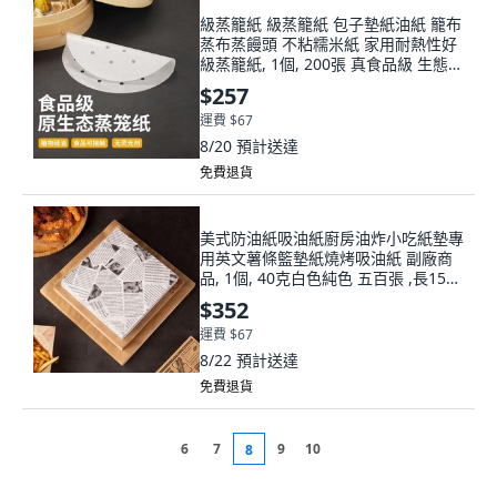
級蒸籠紙 級蒸籠紙 包子墊紙油紙 籠布
蒸布蒸饅頭 不粘糯米紙 家用耐熱性好
級蒸籠紙, 1個, 200張 真食品級 生態紙
漿 無熒光,21.6釐米 中
$257
運費 $67
8/20
預計送達
免費退貨
美式防油紙吸油紙廚房油炸小吃紙墊專
用英文薯條籃墊紙燒烤吸油紙 副廠商
品, 1個, 40克白色純色 五百張 ,長15*
寬15cm
$352
運費 $67
8/22
預計送達
免費退貨
6
7
9
10
8