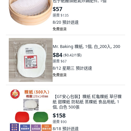
包子紙饅頭紙氣炸鍋配件, 1個
$57
運費 $135
8/20
預計送達
免費退貨
Mr. Baking 粿紙, 1個, 白_200入, 200
$84
(
$0.42/1張
)
運費 $67
8/12 星期三
預計送達
免費退貨
【GT安心包裝】粿紙 紅龜粿紙 草仔粿
紙 甜粿紙 防粘紙 蒸粿紙 食品用紙, 1
個, 白色 500張
$158
運費 $90
8/18
預計送達