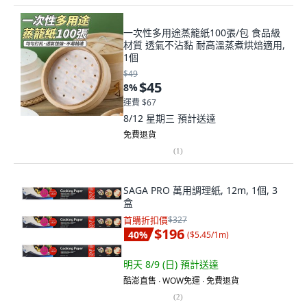
一次性多用途蒸籠紙100張/包 食品級
材質 透氣不沾黏 耐高溫蒸煮烘焙適用,
1個
$49
$45
8
%
運費 $67
8/12 星期三
預計送達
免費退貨
(
1
)
SAGA PRO 萬用調理紙, 12m, 1個, 3
盒
首購折扣價
$327
$196
40
%
(
$5.45/1m
)
明天 8/9 (日)
預計送達
酷澎直售 ∙ WOW免運 ∙ 免費退貨
(
2
)