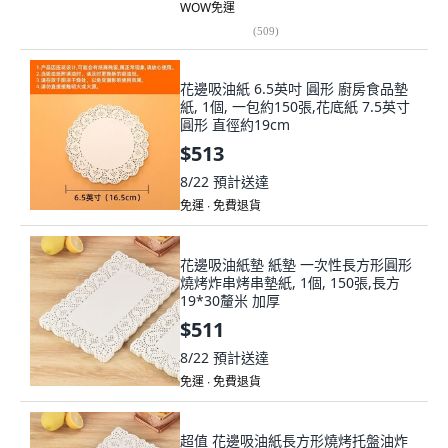
WOW免運
(
509
)
花邊吸油紙 6.5英吋 圓形 廚房食品墊
紙, 1個, 一包約150張,花底紙 7.5英寸
圓形 直徑約19cm
$513
8/22
預計送達
免運 ∙ 免費退貨
花邊吸油紙墊 紙墊 一次性長方形圓形
燒烤炸串烤串墊紙, 1個, 150張,長方
19*30釐米 加厚
$511
8/22
預計送達
免運 ∙ 免費退貨
超值 花邊吸油紙長方形燒烤托盤油炸