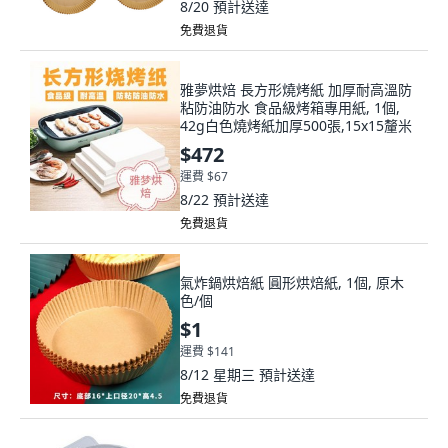
8/20
預計送達
免費退貨
雅夢烘焙 長方形燒烤紙 加厚耐高溫防
粘防油防水 食品級烤箱專用紙, 1個,
42g白色燒烤紙加厚500張,15x15釐米
$472
運費 $67
8/22
預計送達
免費退貨
氣炸鍋烘焙紙 圓形烘焙紙, 1個, 原木
色/個
$1
運費 $141
8/12 星期三
預計送達
免費退貨