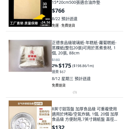
15*20cm500張適合油炸墊
$766
8/22
預計送達
免運 ∙ 免費退貨
正德食品級玻璃紙-年糕紙-蘿蔔糕紙-
蒸粿紙(整包20張)可用於蒸煮食材, 1
個, 20張, 88cm
$180
$175
2
%
(
$198.86/1m
)
運費 $67
8/12 星期三
預計送達
免費退貨
(
3
)
8英寸鋁箔盤 加厚食品級 可重複使用
適用於烤箱/空氣炸鍋, 1個, 20個 加厚
食品級 方便耐用,7英寸錫紙盤 直徑
18cm 加厚
$132