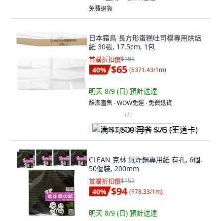
免費退貨
日本霜鳥 長方形蛋糕吐司模專用烘焙
紙 30張, 17.5cm, 1包
首購折扣價
$109
$65
40
%
(
$371.43/1m
)
明天 8/9 (日)
預計送達
酷澎直售 ∙ WOW免運 ∙ 免費退貨
(
2
)
满 $1,500 再省 $75 (王道卡)
CLEAN 克林 氣炸鍋專用紙 有孔, 6個,
50個裝, 200mm
首購折扣價
$157
$94
40
%
(
$78.33/1m
)
明天 8/9 (日)
預計送達