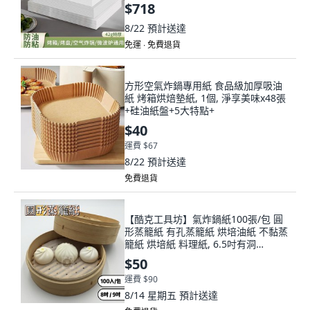
$718
8/22
預計送達
免運 ∙ 免費退貨
方形空氣炸鍋專用紙 食品級加厚吸油
紙 烤箱烘焙墊紙, 1個, 淨享美味x48張
+硅油紙盤+5大特點+
$40
運費 $67
8/22
預計送達
免費退貨
【酷克工具坊】氣炸鍋紙100張/包 圓
形蒸籠紙 有孔蒸籠紙 烘培油紙 不黏蒸
籠紙 烘培紙 料理紙, 6.5吋有洞
（16.5cm）100張, 1個
$50
運費 $90
8/14 星期五
預計送達