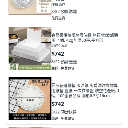
運費 $67
8/22
預計送達
免費退貨
食品級烘焙燒烤吸油紙 烤箱/微波爐通
用, 1個, 42g加厚50張,長方形
35*45cm
$742
8/22
預計送達
免運 ∙ 免費退貨
圓形花邊紙墊 吸油紙 廚房油炸食物專
用紙墊 盤紙 一次性餐盤 鏤空花邊紙, 1
個, 100張食品級,圓形6.5寸16cm
$742
8/22
預計送達
免運 ∙ 免費退貨