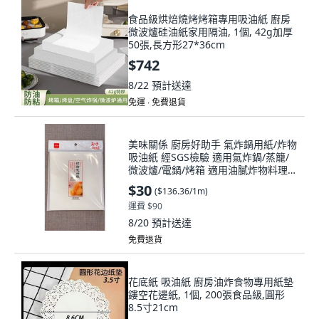
食品級烘焙燒烤烤箱專用吸油紙 廚房
微波爐硅油紙家用隔油, 1個, 42g加厚
50張,長方形27*36cm
$742
8/22
預計送達
免運 ∙ 免費退貨
美味關係 廚房好助手 氣炸鍋用紙/炸物
吸油紙 經SGS檢驗 適用氣炸鍋/蒸籠/
微波爐/電鍋/烤箱 適用油膩炸物料理,
1個, 炸物吸油紙, 22cm
$30
(
$136.36/1m
)
運費 $90
8/20
預計送達
免費退貨
花底紙 吸油紙 廚房油炸食物專用紙墊
鏤空花邊紙, 1個, 200張食品級,圓形
8.5寸21cm