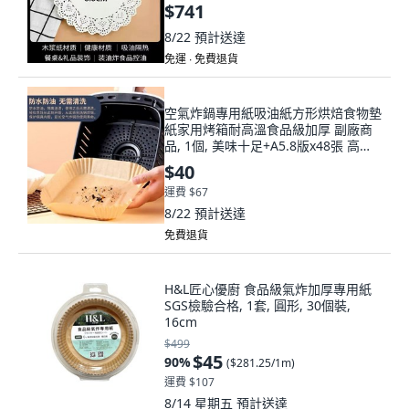
$741
8/22
預計送達
免運 ∙ 免費退貨
空氣炸鍋專用紙吸油紙方形烘焙食物墊
紙家用烤箱耐高溫食品級加厚 副廠商
品, 1個, 美味十足+A5.8版x48張 高度
耐熱
$40
運費 $67
8/22
預計送達
免費退貨
H&L匠心優廚 食品級氣炸加厚專用紙
SGS檢驗合格, 1套, 圓形, 30個裝,
16cm
$499
$45
90
%
(
$281.25/1m
)
運費 $107
8/14 星期五
預計送達