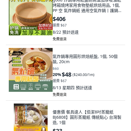
烤箱燒烤家用食物墊紙烘焙用品, 1個,
PP 空 氣炸鍋紙 通用空氣炸鍋丨護鍋
免,PP升級 加厚: 1只 實現炸貨自由
$406
運費 $67
8/22
預計送達
免費退貨
氣炸鍋專用圓形烘焙紙盤, 1個, 50個
裝, 20cm
$60
$48
20
%
(
$240.00/1m
)
運費 $67
8/13 星期四
預計送達
免費退貨
優惠價 餐具達人【佰潔8吋蒸籠紙
BJ6808】圓形蒸籠紙 傳統點心 台灣製
造, 1個
$23