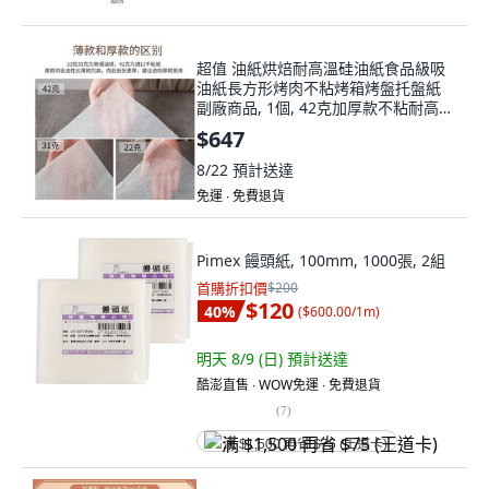
超值 油紙烘焙耐高溫硅油紙食品級吸
油紙長方形烤肉不粘烤箱烤盤托盤紙
副廠商品, 1個, 42克加厚款不粘耐高溫
50張,長方形15*20CM 便宜
$647
8/22
預計送達
免運 ∙ 免費退貨
Pimex 饅頭紙, 100mm, 1000張, 2組
首購折扣價
$200
$120
40
%
(
$600.00/1m
)
明天 8/9 (日)
預計送達
酷澎直售 ∙ WOW免運 ∙ 免費退貨
(
7
)
满 $1,500 再省 $75 (王道卡)