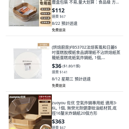
塵盒包裝 不易,量大划算：食品級 方形
200張
$112
運費 $67
8/22
預計送達
免費退貨
(烘焙廚房)FB53702法焙客風和日麗6
吋蛋糕脫模紙食品調理紙不沾烘焙紙蒸
籠紙蛋糕底紙氣炸鍋紙, 1個,
FB53703：圓形 8吋(20張), 20張
$36
(
$1.80/1張
)
運費 $141
8/12 星期三
預計送達
免費退貨
zuoyou 佐优 空氣炸鍋專用紙 適用3-
6L, 1個, 無熒光劑健康硅油紙材質,底
徑16釐米炸鍋紙20個方形
$363
運費 $67