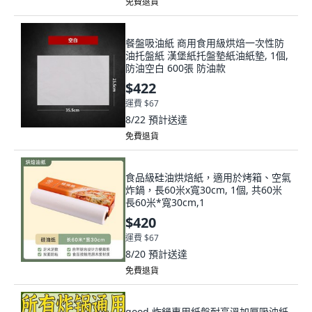
免費退貨
餐盤吸油紙 商用食用級烘焙一次性防
油托盤紙 漢堡紙托盤墊紙油紙墊, 1個,
防油空白 600張 防油款
$422
運費 $67
8/22
預計送達
免費退貨
食品級硅油烘焙紙，適用於烤箱、空氣
炸鍋，長60米x寬30cm, 1個, 共60米
長60米*寬30cm,1
$420
運費 $67
8/20
預計送達
免費退貨
good 炸鍋專用紙盤耐高溫加厚吸油紙