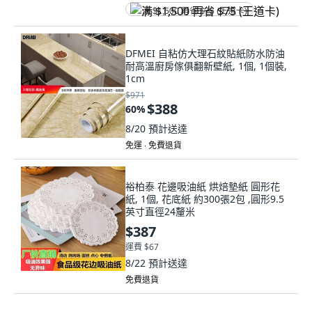
满 $1,500 再省 $75 (王道卡)
DFMEI 自粘仿大理石紋貼紙防水防油
耐高溫廚房傢俱翻新壁紙, 1個, 1個裝,
1cm
$971
$388
60
%
8/20
預計送達
免運 ∙ 免費退貨
裕柏泰 花邊吸油紙 烘焙墊紙 圓形花
紙, 1個, 花底紙 約300張2包 ,圓形9.5
英寸直徑24釐米
$387
運費 $67
8/22
預計送達
免費退貨