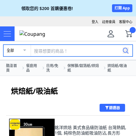
領取您的
$200
首購優惠卷!
打開 App
登入
註冊會員
客服中心
全部
酷澎首
餐廚用
日用/免
保鮮膜/鋁箔紙/烘焙
烘焙紙/吸油
頁
品
洗
紙
紙
烘焙紙/吸油紙
篩選器
銘洋烘焙 美式食品級防油紙 台灣熱銷,
1個, 純棕色防油紙吸油防沾,長方形