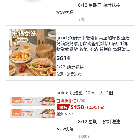
8/12 星期三
預計送達
WOW免運
(
15
)
good 炸鍋專用紙盤耐高溫加厚吸油紙
烤箱燒烤家用食物墊紙烘焙用品, 1個,
新款臻選級 透氣 不沾 通用耐高溫請,
新款品質臻選:50張 透氣不沾 通用耐高
$614
8/22
預計送達
免運 ∙ 免費退貨
pulito 烘焙紙, 30m, 1入, 2個
首購折扣價
$250
$150
40
%
(
$2.50/1m
)
運費 $195
8/12 星期三
預計送達
WOW免運
(
1381
)