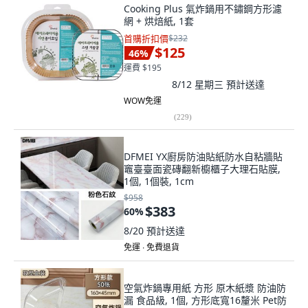
Cooking Plus 氣炸鍋用不鏽鋼方形濾
網 + 烘焙紙, 1套
首購折扣價
$232
$125
46
%
運費 $195
8/12 星期三
預計送達
WOW免運
(
229
)
DFMEI YX廚房防油貼紙防水自粘牆貼
竈臺臺面瓷磚翻新櫥櫃子大理石貼膜,
1個, 1個裝, 1cm
$958
$383
60
%
8/20
預計送達
免運 ∙ 免費退貨
空氣炸鍋專用紙 方形 原木紙漿 防油防
漏 食品級, 1個, 方形底寬16釐米 Pet防