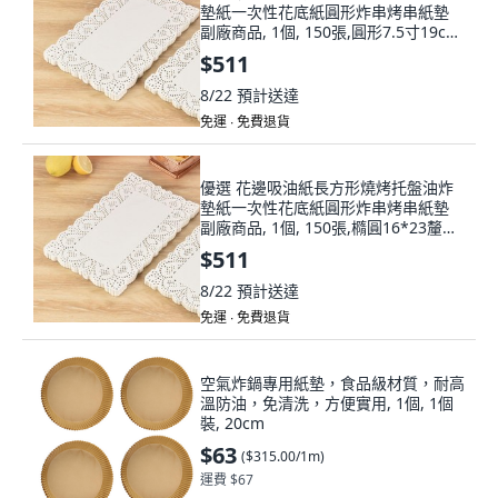
墊紙一次性花底紙圓形炸串烤串紙墊
副廠商品, 1個, 150張,圓形7.5寸19cm
加厚
$511
8/22
預計送達
免運 ∙ 免費退貨
優選 花邊吸油紙長方形燒烤托盤油炸
墊紙一次性花底紙圓形炸串烤串紙墊
副廠商品, 1個, 150張,橢圓16*23釐米
加厚
$511
8/22
預計送達
免運 ∙ 免費退貨
空氣炸鍋專用紙墊，食品級材質，耐高
溫防油，免清洗，方便實用, 1個, 1個
裝, 20cm
$63
(
$315.00/1m
)
運費 $67