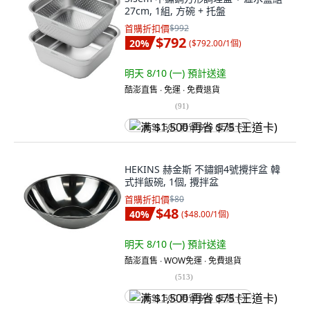
27cm, 1組, 方碗 + 托盤
首購折扣價
$992
$792
20
%
(
$792.00/1個
)
明天 8/10 (一)
預計送達
酷澎直售 ∙ 免運 ∙ 免費退貨
(
91
)
满 $1,500 再省 $75 (王道卡)
HEKINS 赫金斯 不鏽鋼4號攪拌盆 韓
式拌飯碗, 1個, 攪拌盆
首購折扣價
$80
$48
40
%
(
$48.00/1個
)
明天 8/10 (一)
預計送達
酷澎直售 ∙ WOW免運 ∙ 免費退貨
(
513
)
满 $1,500 再省 $75 (王道卡)