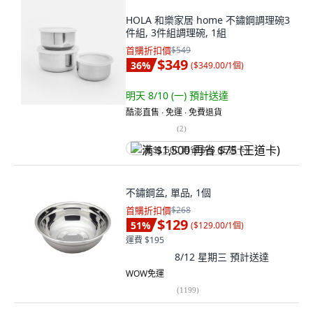
HOLA 和樂家居 home 不鏽鋼調理碗3
件組, 3件組調理碗, 1組
首購折扣價
$549
$349
36
%
(
$349.00/1個
)
明天 8/10 (一)
預計送達
酷澎直售 ∙ 免運 ∙ 免費退貨
(
2
)
满 $1,500 再省 $75 (王道卡)
不鏽鋼盆, 單品, 1個
首購折扣價
$268
$129
51
%
(
$129.00/1個
)
運費 $195
8/12 星期三
預計送達
WOW免運
(
1199
)