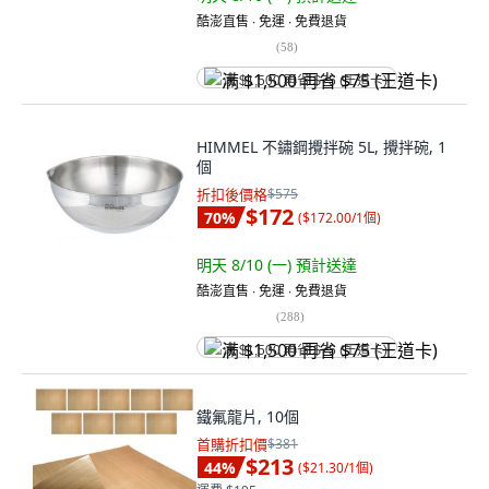
酷澎直售 ∙ 免運 ∙ 免費退貨
(
58
)
满 $1,500 再省 $75 (王道卡)
HIMMEL 不鏽鋼攪拌碗 5L, 攪拌碗, 1
個
折扣後價格
$575
$172
70
%
(
$172.00/1個
)
明天 8/10 (一)
預計送達
酷澎直售 ∙ 免運 ∙ 免費退貨
(
288
)
满 $1,500 再省 $75 (王道卡)
鐵氟龍片, 10個
首購折扣價
$381
$213
44
%
(
$21.30/1個
)