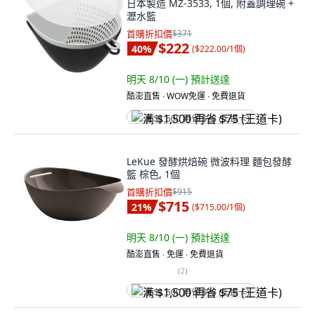
日本製造 MZ-3533, 1個, 附蓋調理碗 +
瀝水籃
首購折扣價
$371
$222
40
%
(
$222.00/1個
)
明天 8/10 (一)
預計送達
酷澎直售 ∙ WOW免運 ∙ 免費退貨
满 $1,500 再省 $75 (王道卡)
LeKue 發酵烘焙碗 微波料理 麵包發酵
籃 棕色, 1個
首購折扣價
$915
$715
21
%
(
$715.00/1個
)
明天 8/10 (一)
預計送達
酷澎直售 ∙ 免運 ∙ 免費退貨
(
2
)
满 $1,500 再省 $75 (王道卡)