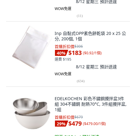
8/12 星期三
預計送達
WOW免運
(
11
)
Inp 自黏式OPP素色餅乾袋 20 x 25 公
分, 200個, 1個
首購折扣價
$306
$183
40
%
(
$0.92/1個
)
運費 $195
8/12 星期三
預計送達
WOW免運
(
634
)
EDELKOCHEN 彩色不鏽鋼攪拌盆3件
組 304不鏽鋼 耐熱70°C, 3件組攪拌盆,
1組
首購折扣價
$679
$479
29
%
(
$479.00/1個
)