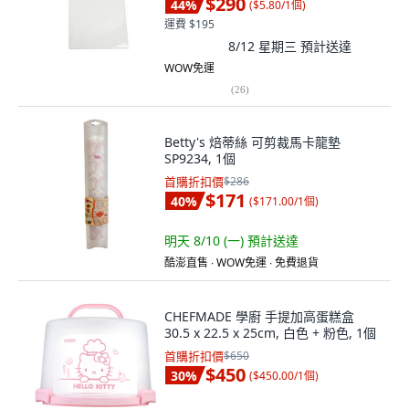
$290
44
%
(
$5.80/1個
)
運費 $195
8/12 星期三
預計送達
WOW免運
(
26
)
Betty's 焙蒂絲 可剪裁馬卡龍墊
SP9234, 1個
首購折扣價
$286
$171
40
%
(
$171.00/1個
)
明天 8/10 (一)
預計送達
酷澎直售 ∙ WOW免運 ∙ 免費退貨
CHEFMADE 學廚 手提加高蛋糕盒
30.5 x 22.5 x 25cm, 白色 + 粉色, 1個
首購折扣價
$650
$450
30
%
(
$450.00/1個
)