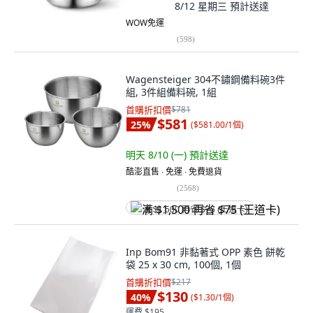
8/12 星期三
預計送達
WOW免運
(
598
)
Wagensteiger 304不鏽鋼備料碗3件
組, 3件組備料碗, 1組
首購折扣價
$781
$581
25
%
(
$581.00/1個
)
明天 8/10 (一)
預計送達
酷澎直售 ∙ 免運 ∙ 免費退貨
(
2568
)
满 $1,500 再省 $75 (王道卡)
Inp Bom91 非黏著式 OPP 素色 餅乾
袋 25 x 30 cm, 100個, 1個
首購折扣價
$217
$130
40
%
(
$1.30/1個
)
運費 $195