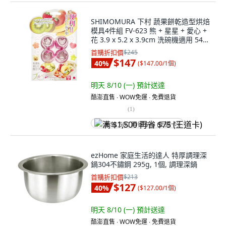
SHIMOMURA 下村 蔬果餅乾造型烘焙
模具4件組 FV-623 熊 + 星星 + 愛心 +
花 3.9 x 5.2 x 3.9cm 洗碗機適用 54g,
1組
首購折扣價
$245
$147
40
%
(
$147.00/1個
)
明天 8/10 (一)
預計送達
酷澎直售 ∙ WOW免運 ∙ 免費退貨
(
1
)
满 $1,500 再省 $75 (王道卡)
ezHome 家庭生活的達人 特厚調理深
鍋304不鏽鋼 295g, 1個, 調理深鍋
首購折扣價
$213
$127
40
%
(
$127.00/1個
)
明天 8/10 (一)
預計送達
酷澎直售 ∙ WOW免運 ∙ 免費退貨