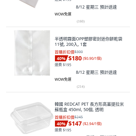
8/12 星期三
預計送達
WOW免運
(
160
)
半透明霧面OPP塑膠密封迷你餅乾袋
11號, 200入, 1套
首購折扣價
$300
$180
40
%
(
$0.90/1個
)
運費 $195
8/12 星期三
預計送達
WOW免運
(
214
)
韓國 REDCAT PET 長方形高蓋提拉米
蘇瓶盒 450ml, 50個, 透明
首購折扣價
$245
$147
40
%
(
$2.94/1個
)
運費 $195