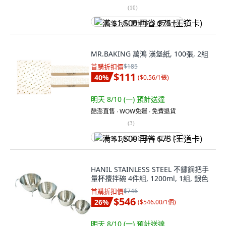
(
10
)
满 $1,500 再省 $75 (王道卡)
MR.BAKING 萬鴻 漢堡紙, 100張, 2組
首購折扣價
$185
$111
40
%
(
$0.56/1張
)
明天 8/10 (一)
預計送達
酷澎直售 ∙ WOW免運 ∙ 免費退貨
(
3
)
满 $1,500 再省 $75 (王道卡)
HANIL STAINLESS STEEL 不鏽鋼把手
量杯攪拌碗 4件組, 1200ml, 1組, 銀色
首購折扣價
$746
$546
26
%
(
$546.00/1個
)
明天 8/10 (一)
預計送達