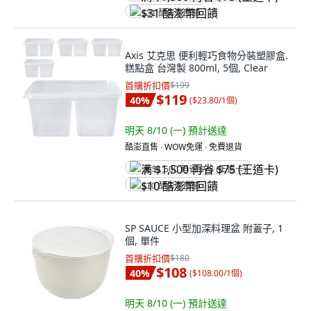
$31 酷澎幣回饋
Axis 艾克思 便利輕巧食物分裝塑膠盒.
糕點盒 台灣製 800ml, 5個, Clear
首購折扣價
$199
$119
40
%
(
$23.80/1個
)
明天 8/10 (一)
預計送達
酷澎直售 ∙ WOW免運 ∙ 免費退貨
满 $1,500 再省 $75 (王道卡)
$10 酷澎幣回饋
SP SAUCE 小型加深料理盆 附蓋子, 1
個, 單件
首購折扣價
$180
$108
40
%
(
$108.00/1個
)
明天 8/10 (一)
預計送達