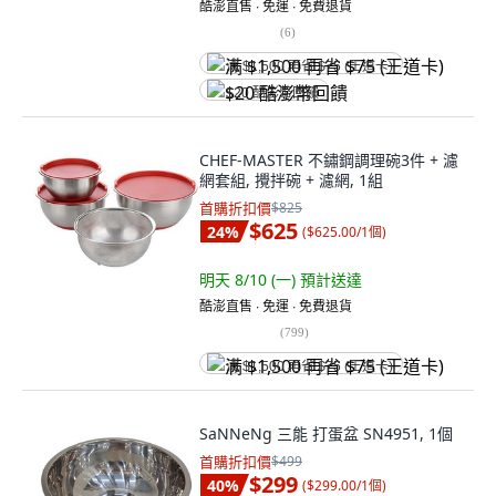
酷澎直售 ∙ 免運 ∙ 免費退貨
(
6
)
满 $1,500 再省 $75 (王道卡)
$20 酷澎幣回饋
CHEF-MASTER 不鏽鋼調理碗3件 + 濾
網套組, 攪拌碗 + 濾網, 1組
首購折扣價
$825
$625
24
%
(
$625.00/1個
)
明天 8/10 (一)
預計送達
酷澎直售 ∙ 免運 ∙ 免費退貨
(
799
)
满 $1,500 再省 $75 (王道卡)
SaNNeNg 三能 打蛋盆 SN4951, 1個
首購折扣價
$499
$299
40
%
(
$299.00/1個
)