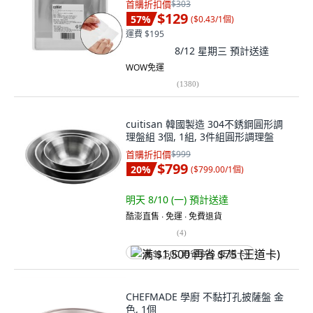
首購折扣價
$303
$129
57
%
(
$0.43/1個
)
運費 $195
8/12 星期三
預計送達
WOW免運
(
1380
)
cuitisan 韓國製造 304不銹鋼圓形調
理盤組 3個, 1組, 3件組圓形調理盤
首購折扣價
$999
$799
20
%
(
$799.00/1個
)
明天 8/10 (一)
預計送達
酷澎直售 ∙ 免運 ∙ 免費退貨
(
4
)
满 $1,500 再省 $75 (王道卡)
CHEFMADE 學廚 不黏打孔披薩盤 金
色, 1個