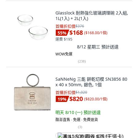
Glasslock 耐熱強化玻璃調理碗 2入組,
1L(1入) + 2L(1入)
首購折扣價
$376
$168
55
%
(
$168.00/1個
)
運費 $195
8/12 星期三
預計送達
WOW免運
(
238
)
SaNNeNg 三能 餅乾切模 SN3856 80
x 40 x 50mm, 銀色, 1個
首購折扣價
$1,020
$820
19
%
(
$820.00/1個
)
明天 8/10 (一)
預計送達
酷澎直售 ∙ 免運 ∙ 免費退貨
(
3
)
满 $1,500 再省 $75 (王道卡)