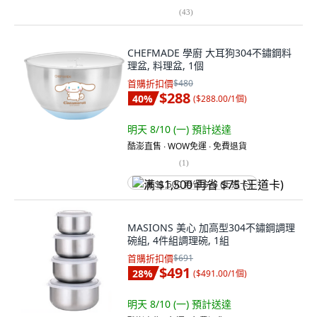
(
43
)
CHEFMADE 學廚 大耳狗304不鏽鋼料
理盆, 料理盆, 1個
首購折扣價
$480
$288
40
%
(
$288.00/1個
)
明天 8/10 (一)
預計送達
酷澎直售 ∙ WOW免運 ∙ 免費退貨
(
1
)
满 $1,500 再省 $75 (王道卡)
MASIONS 美心 加高型304不鏽鋼調理
碗組, 4件組調理碗, 1組
首購折扣價
$691
$491
28
%
(
$491.00/1個
)
明天 8/10 (一)
預計送達