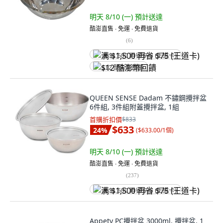
明天 8/10 (一)
預計送達
酷澎直售 ∙ 免運 ∙ 免費退貨
(
6
)
满 $1,500 再省 $75 (王道卡)
$12 酷澎幣回饋
QUEEN SENSE Dadam 不鏽鋼攪拌盆
6件組, 3件組附蓋攪拌盆, 1組
首購折扣價
$833
$633
24
%
(
$633.00/1個
)
明天 8/10 (一)
預計送達
酷澎直售 ∙ 免運 ∙ 免費退貨
(
237
)
满 $1,500 再省 $75 (王道卡)
Appety PC攪拌盆 3000ml, 攪拌盆, 1