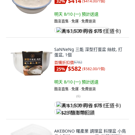
$414
32
%
(
$414.00/1個
)
明天 8/10 (一)
預計送達
酷澎直售 ∙ 免運 ∙ 免費退貨
满 $1,500 再省 $75 (王道卡)
SaNNeNg 三能 深型打蛋盆 絲紋, 打
蛋盆, 1個
首購折扣價
$782
$582
25
%
(
$582.00/1個
)
明天 8/10 (一)
預計送達
酷澎直售 ∙ 免運 ∙ 免費退貨
(
6
)
满 $1,500 再省 $75 (王道卡)
$23 酷澎幣回饋
AKEBONO 曙產業 調理盆 料理盆 小鳥