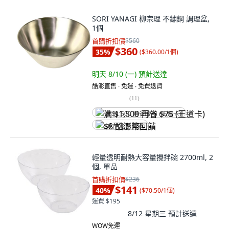
SORI YANAGI 柳宗理 不鏽鋼 調理盆,
1個
首購折扣價
$560
$360
35
%
(
$360.00/1個
)
明天 8/10 (一)
預計送達
酷澎直售 ∙ 免運 ∙ 免費退貨
(
11
)
满 $1,500 再省 $75 (王道卡)
$8 酷澎幣回饋
輕量透明耐熱大容量攪拌碗 2700ml, 2
個, 單品
首購折扣價
$236
$141
40
%
(
$70.50/1個
)
運費 $195
8/12 星期三
預計送達
WOW免運