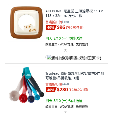
AKEBONO 曙產業 三明治壓模 113 x
113 x 32mm, 方形, 1個
首購折扣價
$160
$96
40
%
(
$96.00/1個
)
明天 8/10 (一)
預計送達
酷澎直售 ∙ WOW免運 ∙ 免費退貨
(
1
)
满 $1,500 再省 $75 (王道卡)
Trudeau 繽紛量匙/料理匙/量杓5件組
可堆疊/吊掛收納, 1組
首購折扣價
$468
$280
40
%
(
$280.00/1個
)
明天 8/10 (一)
預計送達
酷澎直售 ∙ WOW免運 ∙ 免費退貨
(
1
)