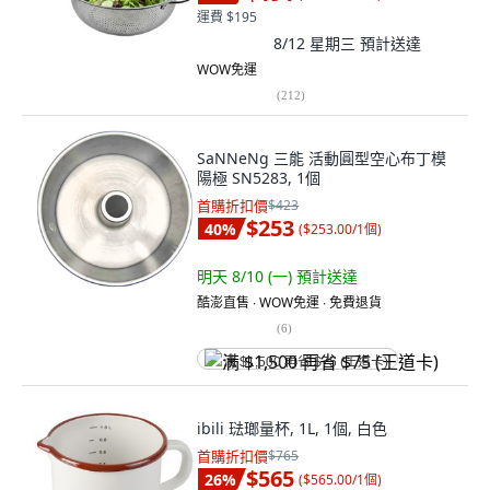
運費 $195
8/12 星期三
預計送達
WOW免運
(
212
)
SaNNeNg 三能 活動圓型空心布丁模
陽極 SN5283, 1個
首購折扣價
$423
$253
40
%
(
$253.00/1個
)
明天 8/10 (一)
預計送達
酷澎直售 ∙ WOW免運 ∙ 免費退貨
(
6
)
满 $1,500 再省 $75 (王道卡)
ibili 琺瑯量杯, 1L, 1個, 白色
首購折扣價
$765
$565
26
%
(
$565.00/1個
)