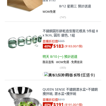
運費 $195
8/12 星期三
預計送達
WOW免運
(
747
)
不鏽鋼圓形餅乾造型壓花模具 5件組 8
x 9cm, 圓形 銀色, 1組
首購折扣價
$305
$183
40
%
(
$183.00/1個
)
明天 8/10 (一)
預計送達
酷澎直售 ∙ WOW免運 ∙ 免費退貨
(
183
)
满 $1,500 再省 $75 (王道卡)
QUEEN SENSE 不鏽鋼瀝水盆+不鏽鋼
攪拌碗, 瀝水盆+攪拌碗
首購折扣價
$319
$191
40
%
(
$191.00/1個
)