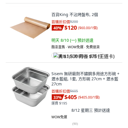
百貨King 不沾烤盤布, 2個
首購折扣價
$200
$120
40
%
(
$60.00/1個
)
明天 8/10 (一)
預計送達
酷澎直售 ∙ WOW免運 ∙ 免費退貨
满 $1,500 再省 $75 (王道卡)
Sisem 無研磨劑不鏽鋼多用途方形碗 +
瀝水籃組, 1套, 方形碗 27cm + 瀝水籃
27cm
首購折扣價
$605
$405
33
%
(
$405.00/1個
)
運費 $195
8/12 星期三
預計送達
WOW免運
(
90
)