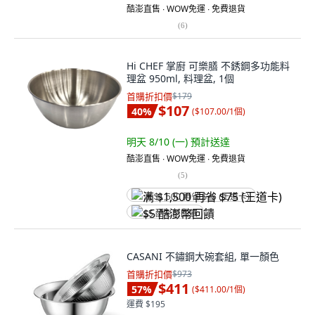
酷澎直售 ∙ WOW免運 ∙ 免費退貨
(
6
)
Hi CHEF 掌廚 可樂膳 不銹鋼多功能料
理盆 950ml, 料理盆, 1個
首購折扣價
$179
$107
40
%
(
$107.00/1個
)
明天 8/10 (一)
預計送達
酷澎直售 ∙ WOW免運 ∙ 免費退貨
(
5
)
满 $1,500 再省 $75 (王道卡)
$5 酷澎幣回饋
CASANI 不鏽鋼大碗套組, 單一顏色
首購折扣價
$973
$411
57
%
(
$411.00/1個
)
運費 $195