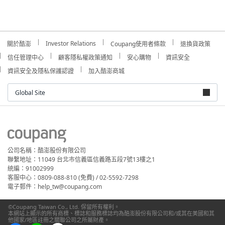
Investor Relations
關於酷澎
Coupang使用者條款
退換貨政策
信任管理中心
顧客隱私權政策通知
安心購物
資訊安全
資訊安全及隱私保護認證
加入酷澎商城
Global Site
公司名稱：酷澎股份有限公司
聯繫地址：11049 台北市信義區信義路五段7號13樓之1
統編：91002999
客服中心：0809-088-810 (免費) / 02-5592-7298
電子郵件：help_tw@coupang.com
©Coupang Taiwan Co., Ltd. 保留所有權利。
本網站上顯示的所有商標、標誌和服務標誌均為酷澎股份有限公司和/或其在美國和其
他國家/地區註冊之關聯公司之所屬財產。