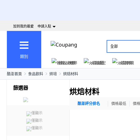
加到我的最愛
申請入駐
全部
類別
爸氣父親節
火箭速配
火箭跨境
酷澎首頁
食品飲料
烘培
烘焙材料
篩選器
烘焙材料
酷澎評分排名
價格最低
價
僅顯示
僅顯示
僅顯示