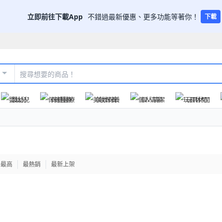
立即前往下載App
不錯過最新優惠、更多功能等著你！
下載
嬰幼兒
保健醫療
美妝保養
個人清潔
玩具休閒
格最高
最熱銷
最新上架