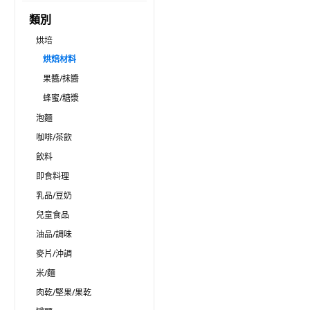
類別
烘培
烘焙材料
果醬/抹醬
蜂蜜/糖漿
泡麵
咖啡/茶飲
飲料
即食料理
乳品/豆奶
兒童食品
油品/調味
麥片/沖調
米/麵
肉乾/堅果/果乾