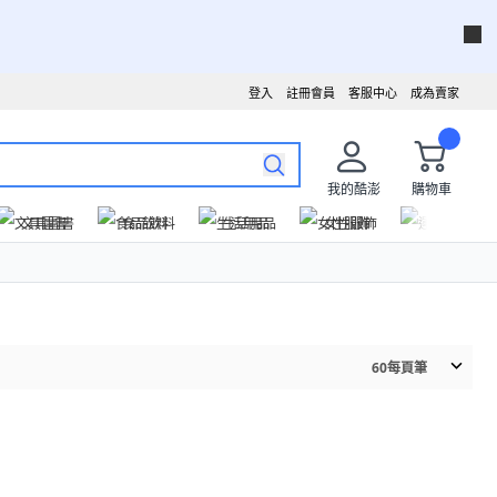
登入
註冊會員
客服中心
成為賣家
我的酷澎
購物車
文具圖書
食品飲料
生活用品
女性服飾
運動戶外
60
每頁筆