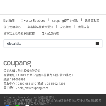
Investor Relations
關於酷澎
Coupang使用者條款
退換貨政策
信任管理中心
顧客隱私權政策通知
安心購物
資訊安全
資訊安全及隱私保護認證
加入酷澎商城
Global Site
公司名稱：酷澎股份有限公司
聯繫地址：11049 台北市信義區信義路五段7號13樓之1
統編：91002999
客服中心：0809-088-810 (免費) / 02-5592-7298
電子郵件：help_tw@coupang.com
©Coupang Taiwan Co., Ltd. 保留所有權利。
本網站上顯示的所有商標、標誌和服務標誌均為酷澎股份有限公司和/或其在美國和其
他國家/地區註冊之關聯公司之所屬財產。