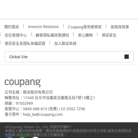
Investor Relations
關於酷澎
Coupang使用者條款
退換貨政策
信任管理中心
顧客隱私權政策通知
安心購物
資訊安全
資訊安全及隱私保護認證
加入酷澎商城
Global Site
公司名稱：酷澎股份有限公司
聯繫地址：11049 台北市信義區信義路五段7號13樓之1
統編：91002999
客服中心：0809-088-810 (免費) / 02-5592-7298
電子郵件：help_tw@coupang.com
©Coupang Taiwan Co., Ltd. 保留所有權利。
本網站上顯示的所有商標、標誌和服務標誌均為酷澎股份有限公司和/或其在美國和其
他國家/地區註冊之關聯公司之所屬財產。