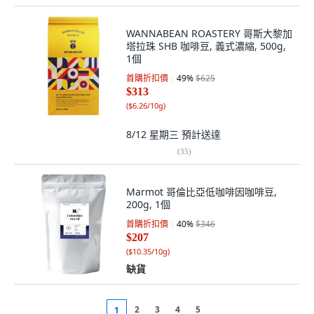
WANNABEAN ROASTERY 哥斯大黎加
塔拉珠 SHB 咖啡豆, 義式濃縮, 500g,
1個
首購折扣價
49
%
$625
$313
(
$6.26/10g
)
8/12 星期三
預計送達
(
35
)
Marmot 哥倫比亞低咖啡因咖啡豆,
200g, 1個
首購折扣價
40
%
$346
$207
(
$10.35/10g
)
缺貨
2
3
4
5
1