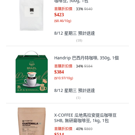
咖啡豆, 500g, 1包
首購折扣價
33
%
$640
$423
(
$8.46/10g
)
8/12 星期三
預計送達
(
18
)
Handrip 巴西丹特咖啡, 350g, 1個
首購折扣價
34
%
$584
$384
(
$10.97/10g
)
8/12 星期三
預計送達
(
1
)
X-COFFEE 瓜地馬拉安提瓜咖啡豆
SHB, 無研磨咖啡豆, 1kg, 1包
首購折扣價
40
%
$869
$514