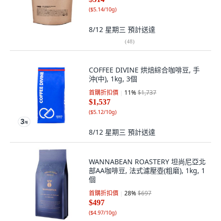
(
$5.14/10g
)
8/12 星期三
預計送達
(
48
)
COFFEE DIVINE 烘焙綜合咖啡豆, 手
沖(中), 1kg, 3個
首購折扣價
11
%
$1,737
$1,537
(
$5.12/10g
)
8/12 星期三
預計送達
WANNABEAN ROASTERY 坦尚尼亞北
部AA咖啡豆, 法式濾壓壺(粗磨), 1kg, 1
個
首購折扣價
28
%
$697
$497
(
$4.97/10g
)