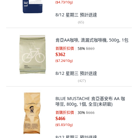
(
$4.73/10g
)
8/12 星期三
預計送達
(
65
)
肯亞AA咖啡, 滴漏式咖啡機, 500g, 1包
首購折扣價
58
%
$869
$362
(
$7.24/10g
)
8/12 星期三
預計送達
(
427
)
BLUE MUSTACHE 肯亞基安布 AA 咖
啡豆, 800g, 1個, 全豆(未研磨)
首購折扣價
30
%
$666
$466
(
$5.83/10g
)
8/12 星期三
預計送達