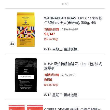
(
127
)
WANNABEAN ROASTERY Cherish 綜
合咖啡豆, 全豆(未研磨), 500g, 4個
首購折扣價
12
%
$1,547
$1,347
(
$6.74/10g
)
8/12 星期三
預計送達
KUSP 深焙特調咖啡豆, 1kg, 1包, 法式
濾壓壺
首購折扣價
23
%
$856
$656
(
$6.56/10g
)
8/12 星期三
預計送達
COFFEE DIVINE 哥倫比亞綜合咖啡豆,