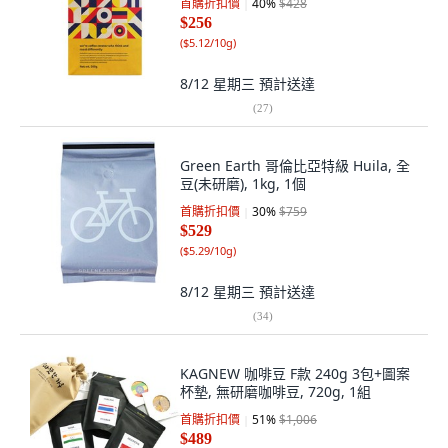
首購折扣價
40
%
$428
$256
(
$5.12/10g
)
8/12 星期三
預計送達
(
27
)
Green Earth 哥倫比亞特級 Huila, 全
豆(未研磨), 1kg, 1個
首購折扣價
30
%
$759
$529
(
$5.29/10g
)
8/12 星期三
預計送達
(
34
)
KAGNEW 咖啡豆 F款 240g 3包+圖案
杯墊, 無研磨咖啡豆, 720g, 1組
首購折扣價
51
%
$1,006
$489