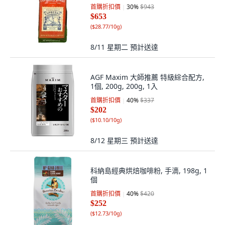
首購折扣價
30
%
$943
$653
(
$28.77/10g
)
8/11 星期二
預計送達
AGF Maxim 大師推薦 特級綜合配方,
1個, 200g, 200g, 1入
首購折扣價
40
%
$337
$202
(
$10.10/10g
)
8/12 星期三
預計送達
科納島經典烘焙咖啡粉, 手滴, 198g, 1
個
首購折扣價
40
%
$420
$252
(
$12.73/10g
)