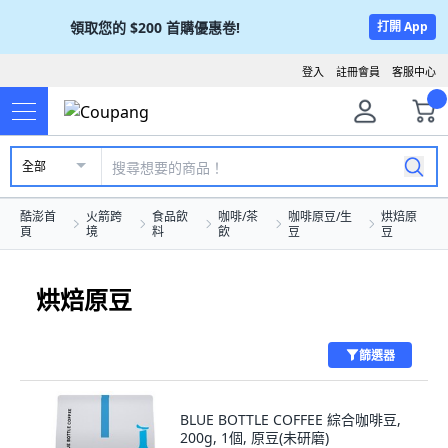
領取您的
$200
首購優惠卷!
打開 App
登入
註冊會員
客服中心
全部
酷澎首
火箭跨
食品飲
咖啡/茶
咖啡原豆/生
烘焙原
頁
境
料
飲
豆
豆
烘焙原豆
篩選器
BLUE BOTTLE COFFEE 綜合咖啡豆,
200g, 1個, 原豆(未研磨)