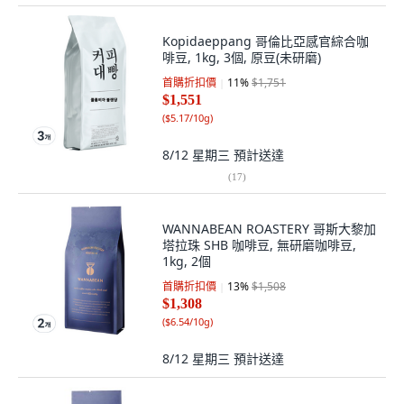
Kopidaeppang 哥倫比亞感官綜合咖
啡豆, 1kg, 3個, 原豆(未研磨)
首購折扣價
11
%
$1,751
$1,551
(
$5.17/10g
)
8/12 星期三
預計送達
(
17
)
WANNABEAN ROASTERY 哥斯大黎加
塔拉珠 SHB 咖啡豆, 無研磨咖啡豆,
1kg, 2個
首購折扣價
13
%
$1,508
$1,308
(
$6.54/10g
)
8/12 星期三
預計送達