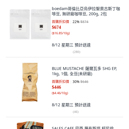
boedam哥倫比亞烏伊拉聖奧古斯丁咖
啡豆, 無研磨咖啡豆, 200g, 2包
首購折扣價
22
%
$874
$674
(
$16.85/10g
)
8/12 星期三
預計送達
(
280
)
BLUE MUSTACHE 薩爾瓦多 SHG EP,
1kg, 1個, 全豆(未研磨)
首購折扣價
30
%
$646
$446
(
$4.46/10g
)
8/12 星期三
預計送達
(
46
)
SALES CAFE 巴西 羅布斯塔 柯尼倫,