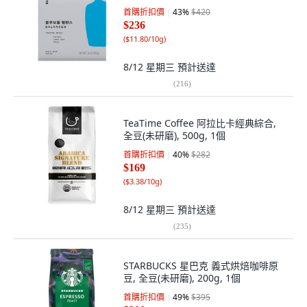
首購折扣價
43
%
$420
$236
(
$11.80/10g
)
8/12 星期三
預計送達
(
216
)
TeaTime Coffee 阿拉比卡經典綜合,
全豆(未研磨), 500g, 1個
首購折扣價
40
%
$282
$169
(
$3.38/10g
)
8/12 星期三
預計送達
(
235
)
STARBUCKS 星巴克 義式烘焙咖啡原
豆, 全豆(未研磨), 200g, 1個
首購折扣價
49
%
$395