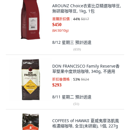
AROUNZ Choice衣索比亞精選咖啡豆,
無研磨咖啡豆, 1kg, 1包
首購折扣價
44
%
$817
$450
(
$4.50/10g
)
8/12 星期三
預計送達
(
659
)
DON FRANCISCO Family Reserve香
草堅果中度烘焙咖啡, 340g, 不適用
折扣後價格
53
%
$624
$293
8/11 星期二
預計送達
(
51
)
COFFEES of HAWAII 夏威夷摩洛凱風
格濃縮咖啡, 全豆(未研磨), 1個, 227g