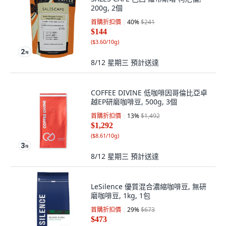
200g, 2個
首購折扣價
40
%
$241
$144
(
$3.60/10g
)
8/12 星期三
預計送達
COFFEE DIVINE 低咖啡因哥倫比亞卓
越EP研磨咖啡豆, 500g, 3個
首購折扣價
13
%
$1,492
$1,292
(
$8.61/10g
)
8/12 星期三
預計送達
LeSilence 優質混合濃縮咖啡豆, 無研
磨咖啡豆, 1kg, 1包
首購折扣價
29
%
$673
$473