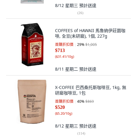
8/12 星期三
預計送達
(
26
)
COFFEES of HAWAII 馬魯納伊莊園咖
啡, 全豆(未研磨), 1個, 227g
首購折扣價
29
%
$1,005
$713
(
$31.41/10g
)
8/11 星期二
預計送達
X-COFFEE 巴西桑托斯咖啡豆, 1kg, 無
研磨咖啡豆, 1包
首購折扣價
40
%
$869
$520
(
$5.20/10g
)
8/12 星期三
預計送達
(
114
)