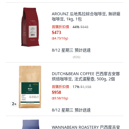
AROUNZ 瓜地馬拉綜合咖啡豆, 無研磨
咖啡豆, 1kg, 1包
首購折扣價
44
%
$848
$473
(
$4.73/10g
)
8/12 星期三
預計送達
(
826
)
DUTCH&BEAN COFFEE 巴西摩吉安娜
烘焙咖啡豆, 法式濾壓壺, 500g, 2個
首購折扣價
17
%
$1,158
$958
(
$9.58/10g
)
8/12 星期三
預計送達
WANNABEAN ROASTERY 巴西摩吉安