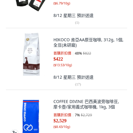
(
$6.79/10g
)
8/12 星期三
預計送達
(
1
)
HIKOCO 肯亞AA原豆咖啡, 312g, 1個,
全豆(未研磨)
首購折扣價
48
%
$822
$422
(
$13.53/10g
)
8/12 星期三
預計送達
(
17
)
COFFEE DIVINE 巴西黃波旁咖啡豆,
摩卡壺/家用義式咖啡機, 1kg, 3個
首購折扣價
7
%
$2,729
$2,529
(
$8.43/10g
)