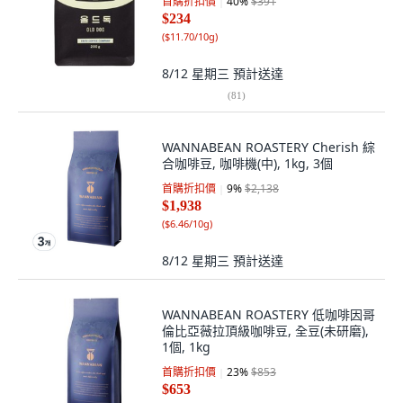
首購折扣價
40
%
$391
$234
(
$11.70/10g
)
8/12 星期三
預計送達
(
81
)
WANNABEAN ROASTERY Cherish 綜
合咖啡豆, 咖啡機(中), 1kg, 3個
首購折扣價
9
%
$2,138
$1,938
(
$6.46/10g
)
8/12 星期三
預計送達
WANNABEAN ROASTERY 低咖啡因哥
倫比亞薇拉頂級咖啡豆, 全豆(未研磨),
1個, 1kg
首購折扣價
23
%
$853
$653