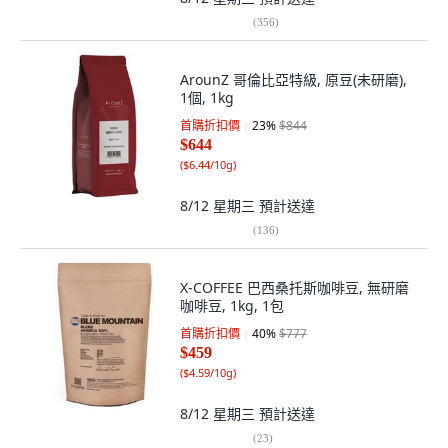
(
356
)
ArounZ 哥倫比亞特級, 原豆(未研磨),
1個, 1kg
首購折扣價
23
%
$844
$644
(
$6.44/10g
)
8/12 星期三
預計送達
(
136
)
X-COFFEE 巴西桑托斯咖啡豆, 無研磨
咖啡豆, 1kg, 1包
首購折扣價
40
%
$777
$459
(
$4.59/10g
)
8/12 星期三
預計送達
(
23
)