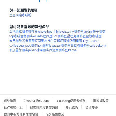
與一起瀏覽的類別
生豆
研磨咖啡粉
您可能會喜歡的其他產品
瓜地馬拉咖啡
咖啡豆whole-bean
illy
lavazza
illy咖啡豆
jardin-榛子咖啡
top咖啡
金杯咖啡
eclado
巴西豆
ucc咖啡豆
星巴克咖啡豆
藍瓶咖啡豆
曼巴咖啡
黑沃
薇薇特南果
水洗生豆
印尼咖啡
法國皇家-royal-canin
coffeebean
ucc咖啡
lion咖啡
lavazza-咖啡豆
西雅圖咖啡豆
cafedekona
耶加雪菲咖啡
jardin榛果咖啡
西達摩咖啡豆
kenya
Investor Relations
關於酷澎
Coupang使用者條款
退換貨政策
信任管理中心
顧客隱私權政策通知
安心購物
資訊安全
資訊安全及隱私保護認證
加入酷澎商城