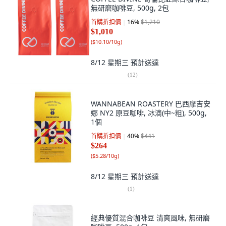
無研磨咖啡豆, 500g, 2包
首購折扣價
16
%
$1,210
$1,010
(
$10.10/10g
)
8/12 星期三
預計送達
(
12
)
WANNABEAN ROASTERY 巴西摩吉安
娜 NY2 原豆咖啡, 冰滴(中~粗), 500g,
1個
首購折扣價
40
%
$441
$264
(
$5.28/10g
)
8/12 星期三
預計送達
(
1
)
經典優質混合咖啡豆 清爽風味, 無研磨