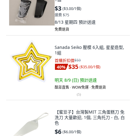
$3
(
$3.00/1個
)
運費 $75
8/13 星期四
預計送達
免費退貨
Sanada Seiko 壓模 6入組, 星星造型,
1組
首購折扣價
$59
$35
40
%
(
$35.00/1個
)
明天 8/9 (日)
預計送達
酷澎直售 ∙ WOW免運 ∙ 免費退貨
(
5
)
【蜜豆子】台灣製MIT 三角蛋糕刀 免
洗刀 大量歡迎, 1個, 三角托刀 - 白, 白
色
$6
(
$6.00/1個
)