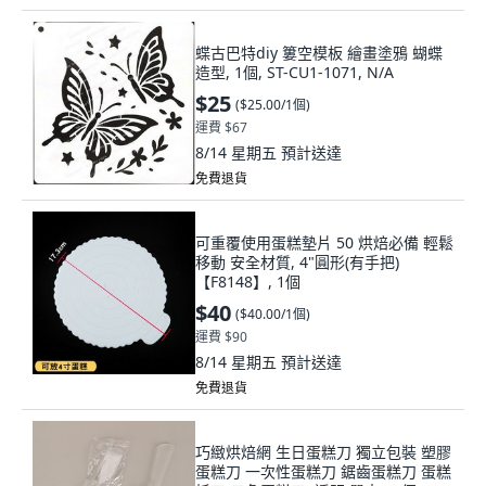
蝶古巴特diy 簍空模板 繪畫塗鴉 蝴蝶
造型, 1個, ST-CU1-1071, N/A
$25
(
$25.00/1個
)
運費 $67
8/14 星期五
預計送達
免費退貨
可重覆使用蛋糕墊片 50 烘焙必備 輕鬆
移動 安全材質, 4"圓形(有手把)
【F8148】, 1個
$40
(
$40.00/1個
)
運費 $90
8/14 星期五
預計送達
免費退貨
巧緻烘焙網 生日蛋糕刀 獨立包裝 塑膠
蛋糕刀 一次性蛋糕刀 鋸齒蛋糕刀 蛋糕