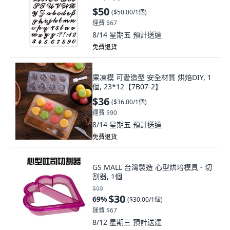
$50
(
$50.00/1個
)
運費 $67
8/14 星期五
預計送達
免費退貨
果凍模 可愛造型 安全材質 烘焙DIY, 1
個, 23*12【7B07-2】
$36
(
$36.00/1個
)
運費 $90
8/14 星期五
預計送達
免費退貨
GS MALL 台灣製造 心型烘培模具 - 切
割器, 1個
$99
$30
69
%
(
$30.00/1個
)
運費 $67
8/12 星期三
預計送達