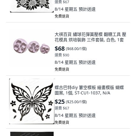
運費 $67
8/14 星期五
預計送達
免費退貨
大祺百貨 繡球花彈簧壓模 翻糖工具 壓
花模具 烘培裝飾 三件套裝, 白色, 1套
$68
(
$68.00/1個
)
運費 $90
8/14 星期五
預計送達
免費退貨
蝶古巴特diy 簍空模板 繪畫模版 蝴蝶
圖案, 1個, ST-CU1-1037, N/A
$25
(
$25.00/1個
)
運費 $67
8/14 星期五
預計送達
免費退貨