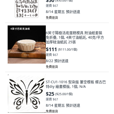
$50
(
$50.00/1個
)
運費 $67
8/14 星期五
預計送達
免費退貨
6英寸陽極活底蛋糕模具 附油紙套裝
免折疊, 1個, 4英寸油紙託, 40克/平方
加厚硅油紙託 25張
$111
(
$111.00/1個
)
運費 $67
8/22
預計送達
免費退貨
ST-CU1-1016 型染版 簍空模板 蝶古巴
特diy 繪畫模版, 1個, N/A
$25
(
$25.00/1個
)
運費 $67
8/14 星期五
預計送達
免費退貨