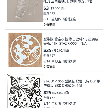
托刀 三角蛋糕刀, 透明(單支), 1個
$3
(
$3.00/1個
)
運費 $75
8/13 星期四
預計送達
免費退貨
型染版 簍空模板 蝶古巴特diy 塗鴉繪
畫版, 1個, ST-CIR-0004, N/A
$35
(
$35.00/1個
)
運費 $67
8/14 星期五
預計送達
免費退貨
ST-CU1-1066 型染版 蝶古巴特 DIY 簍
空模板 繪畫塗鴉模版, 1個
$25
(
$25.00/1個
)
運費 $67
8/14 星期五
預計送達