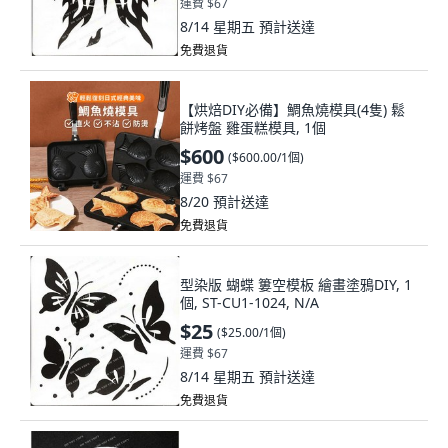
運費 $67
8/14 星期五
預計送達
免費退貨
【烘焙DIY必備】鯛魚燒模具(4隻) 鬆
餅烤盤 雞蛋糕模具, 1個
$600
(
$600.00/1個
)
運費 $67
8/20
預計送達
免費退貨
型染版 蝴蝶 簍空模板 繪畫塗鴉DIY, 1
個, ST-CU1-1024, N/A
$25
(
$25.00/1個
)
運費 $67
8/14 星期五
預計送達
免費退貨