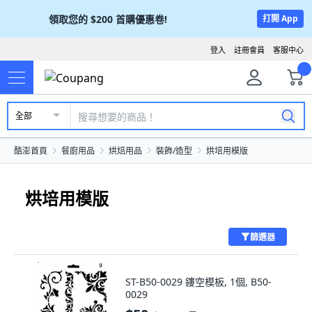
領取您的
$200
首購優惠卷!
打開 App
登入
註冊會員
客服中心
全部
酷澎首頁
餐廚用品
烘焙用品
裝飾/造型
烘培用模版
烘培用模版
篩選器
ST-B50-0029 鏤空模板, 1個, B50-
0029