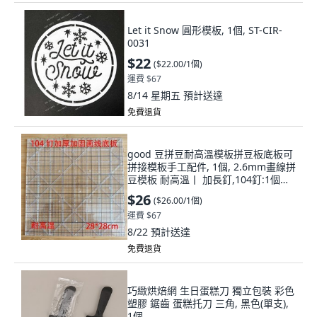
Let it Snow 圓形模板, 1個, ST-CIR-
0031
$22
(
$22.00/1個
)
運費 $67
8/14 星期五
預計送達
免費退貨
good 豆拼豆耐高溫模板拼豆板底板可
拼接模板手工配件, 1個, 2.6mm畫線拼
豆模板 耐高溫丨 加長釘,104釘:1個裝
純白款 28cm大方, 純白, 104釘, 28cm
$26
(
$26.00/1個
)
大方
運費 $67
8/22
預計送達
免費退貨
巧緻烘焙網 生日蛋糕刀 獨立包裝 彩色
塑膠 鋸齒 蛋糕托刀 三角, 黑色(單支),
1個