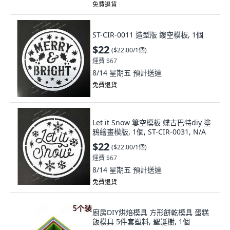
免費退貨
ST-CIR-0011 造型版 鏤空模板, 1個
$22
(
$22.00/1個
)
運費 $67
8/14 星期五
預計送達
免費退貨
Let it Snow 簍空模板 蝶古巴特diy 塗
鴉繪畫模版, 1個, ST-CIR-0031, N/A
$22
(
$22.00/1個
)
運費 $67
8/14 星期五
預計送達
免費退貨
廚房DIY烘焙模具 方形餅乾模具 蛋糕
飯模具 5件套塑料, 聖誕樹, 1個