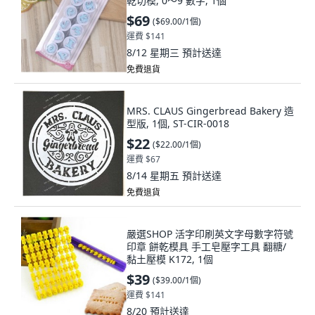
乾切模, 0～9 數字, 1個
$69
(
$69.00/1個
)
運費 $141
8/12 星期三
預計送達
免費退貨
MRS. CLAUS Gingerbread Bakery 造
型版, 1個, ST-CIR-0018
$22
(
$22.00/1個
)
運費 $67
8/14 星期五
預計送達
免費退貨
嚴選SHOP 活字印刷英文字母數字符號
印章 餅乾模具 手工皂壓字工具 翻糖/
黏土壓模 K172, 1個
$39
(
$39.00/1個
)
運費 $141
8/20
預計送達