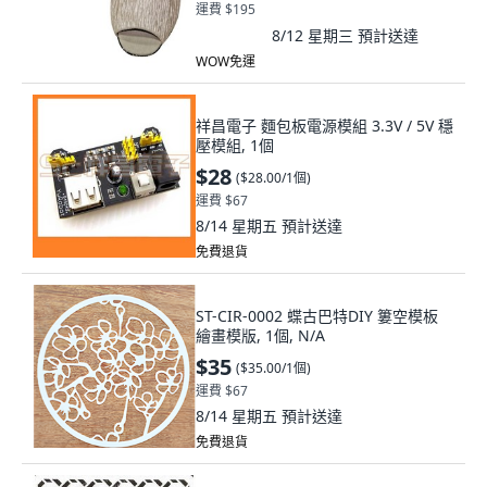
運費 $195
8/12 星期三
預計送達
WOW免運
祥昌電子 麵包板電源模組 3.3V / 5V 穩
壓模組, 1個
$28
(
$28.00/1個
)
運費 $67
8/14 星期五
預計送達
免費退貨
ST-CIR-0002 蝶古巴特DIY 簍空模板
繪畫模版, 1個, N/A
$35
(
$35.00/1個
)
運費 $67
8/14 星期五
預計送達
免費退貨