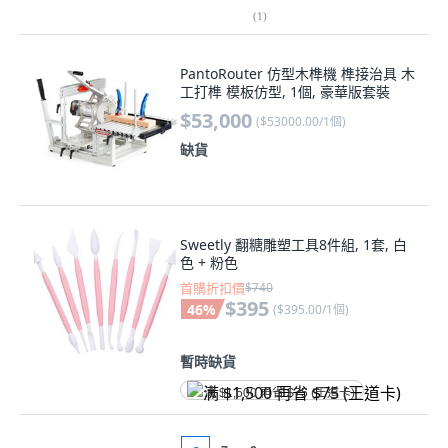
(
1
)
PantoRouter 仿型木榫機 榫接治具 木
工打榫 模板仿型, 1個, 豪華版套裝
$53,000
(
$53000.00/1個
)
缺貨
Sweetly 翻糖雕塑工具8件組, 1套, 白
色 + 粉色
首購折扣價
$740
$395
46
%
(
$395.00/1個
)
暫時缺貨
满 $1,500 再省 $75 (王道卡)