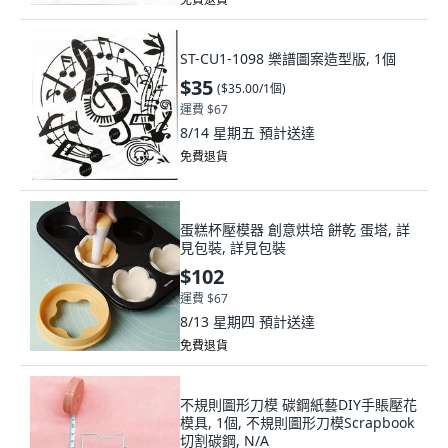
ST-CU1-1098 樂譜圖案造型版, 1個
$35
(
$35.00/1個
)
運費 $67
8/14 星期五
預計送達
免費退貨
蛋糕杯壓模器 創意烘培 餅乾 蛋塔, 詳
見包裝, 詳見包裝
$102
運費 $67
8/13 星期四
預計送達
免費退貨
不規則圖形刀模 碳鋼紙藝DIY手賬壓花
模具, 1個, 不規則圖形刀模Scrapbook
切割碳鋼, N/A