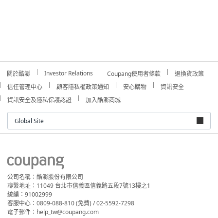
Investor Relations
關於酷澎
Coupang使用者條款
退換貨政策
信任管理中心
顧客隱私權政策通知
安心購物
資訊安全
資訊安全及隱私保護認證
加入酷澎商城
Global Site
公司名稱：酷澎股份有限公司
聯繫地址：11049 台北市信義區信義路五段7號13樓之1
統編：91002999
客服中心：0809-088-810 (免費) / 02-5592-7298
電子郵件：help_tw@coupang.com