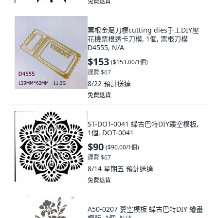
免費退貨
票根金屬刀模cutting dies手工DIY壓
花機票根透卡刀模, 1個, 票根刀模
D4555, N/A
$153
(
$153.00/1個
)
運費 $67
8/22
預計送達
免費退貨
ST-DOT-0041 蝶古巴特DIY鏤空模板,
1個, DOT-0041
$90
(
$90.00/1個
)
運費 $67
8/14 星期五
預計送達
免費退貨
A50-0207 簍空模板 蝶古巴特DIY 繪畫
模版, 1個, N/A