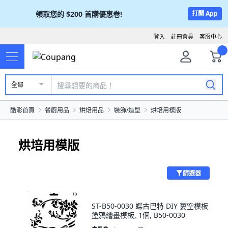
領取您的
$200
首購優惠卷!
打開 App
登入
註冊會員
客服中心
全部
酷澎首頁
餐廚用品
烘焙用品
裝飾/造型
烘培用模版
烘培用模版
篩選器
ST-B50-0030 蝶古巴特 DIY 簍空模板
塗鴉繪畫模板, 1個, B50-0030