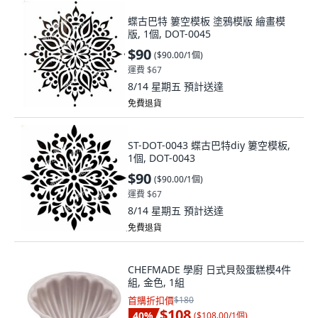
蝶古巴特 簍空模板 塗鴉模版 繪畫模
版, 1個, DOT-0045
$90
(
$90.00/1個
)
運費 $67
8/14 星期五
預計送達
免費退貨
ST-DOT-0043 蝶古巴特diy 簍空模板,
1個, DOT-0043
$90
(
$90.00/1個
)
運費 $67
8/14 星期五
預計送達
免費退貨
CHEFMADE 學廚 日式貝殼蛋糕模4件
組, 金色, 1組
首購折扣價
$180
$108
40
%
(
$108.00/1個
)