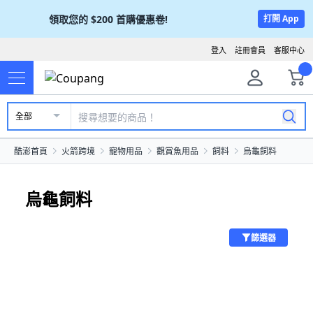
領取您的
$200
首購優惠卷!
打開 App
登入
註冊會員
客服中心
全部
酷澎首頁
火箭跨境
寵物用品
觀賞魚用品
飼料
烏龜飼料
烏龜飼料
篩選器