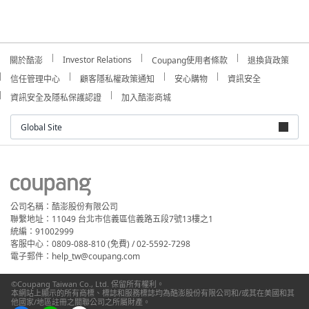
Investor Relations
關於酷澎
Coupang使用者條款
退換貨政策
信任管理中心
顧客隱私權政策通知
安心購物
資訊安全
資訊安全及隱私保護認證
加入酷澎商城
Global Site
公司名稱：酷澎股份有限公司
聯繫地址：11049 台北市信義區信義路五段7號13樓之1
統編：91002999
客服中心：0809-088-810 (免費) / 02-5592-7298
電子郵件：help_tw@coupang.com
©Coupang Taiwan Co., Ltd. 保留所有權利。
本網站上顯示的所有商標、標誌和服務標誌均為酷澎股份有限公司和/或其在美國和其
他國家/地區註冊之關聯公司之所屬財產。