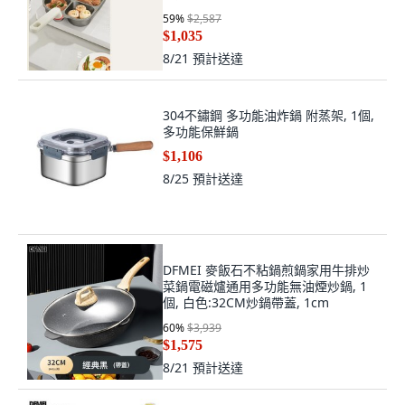
層加厚:如图, 10cm
59
%
$2,587
$1,035
8/21
預計送達
304不鏽鋼 多功能油炸鍋 附蒸架, 1個,
多功能保鮮鍋
$1,106
8/25
預計送達
DFMEI 麥飯石不粘鍋煎鍋家用牛排炒
菜鍋電磁爐通用多功能無油煙炒鍋, 1
個, 白色:32CM炒鍋帶蓋, 1cm
60
%
$3,939
$1,575
8/21
預計送達