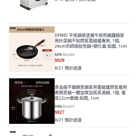
DFMEI 平底鍋無塗層牛排煎鍋鐵鍋家
用炒菜鍋不粘燃氣電磁爐專用, 1個,
24cm宗師錘紋煎鍋+鋼化蓋:如圖, 1cm
60
%
$2,323
$929
8/21
預計送達
食品級不鏽鋼蒸鍋家用電磁爐燃氣竈用
煮粥蒸鍋一體加厚加高高湯鍋, 1個, 復
底22cm單鍋:如图, 1cm
59
%
$2,317
$927
8/21
預計送達