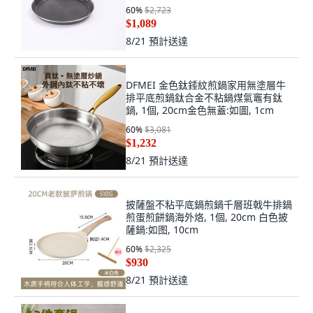
60
%
$2,723
$1,089
8/21
預計送達
DFMEI 金色鈦錘紋煎鍋家用無塗層牛
排平底煎鍋鈦合金不粘鍋煤氣竈有鈦
鍋, 1個, 20cm金色無蓋:如圖, 1cm
60
%
$3,081
$1,232
8/21
預計送達
披薩盤不粘平底鍋煎鍋千層班戟牛排鍋
煎蛋煎餅鍋海外烙, 1個, 20cm 白色披
薩鍋:如图, 10cm
60
%
$2,325
$930
8/21
預計送達