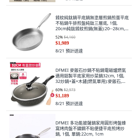
錘紋純鈦鍋平底鍋無塗層煎鍋煎蛋平底
不粘鍋牛排煎盤純鈦三層底, 1個,
20cm純鈦錘紋煎鍋(無蓋):20--28cm,
1cm
52
%
$4,160
$1,989
8/21
預計送達
DFMEI 麥飯石炒鍋不粘鍋電磁爐燃氣
適用鋁製平底家用炒菜鍋32cm, 1個,
32炒鍋+蓋+木鏟(燃氣單用):麥飯石,
1cm
60
%
$2,973
$1,189
8/21
預計送達
DFMEI 多功能披薩鍋家用圓形烤盤蜂
窩烤肉盤不鏽鋼不粘便捷平底煎烤炒
鍋, 1個, 單鍋:22cm, 1cm