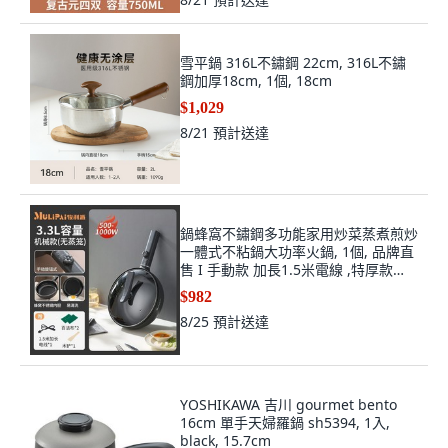
雪平鍋 316L不鏽鋼 22cm, 316L不鏽
鋼加厚18cm, 1個, 18cm
$1,029
8/21
預計送達
鍋蜂窩不鏽鋼多功能家用炒菜蒸煮煎炒
一體式不粘鍋大功率火鍋, 1個, 品牌直
售 I 手動款 加長1.5米電線 ,特厚款
3.3L 蜂窩不鏽鋼 1-3人用
$982
8/25
預計送達
YOSHIKAWA 吉川 gourmet bento
16cm 單手天婦羅鍋 sh5394, 1入,
black, 15.7cm