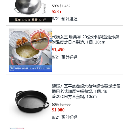
59
%
$1,462
$585
8/21
預計送達
代購女王 味樂亭 20公分附鍋蓋油炸鍋
附溫度計日本製造, 1個, 20cm
$1,450
8/21
預計送達
鑄鐵方耳平底煎鍋水煎包鍋電磁爐燃氣
通用老式加厚生鐵煎鍋, 1個, 無
蓋:22CM方耳煎鍋, 10cm
60
%
$2,700
$1,080
8/21
預計送達