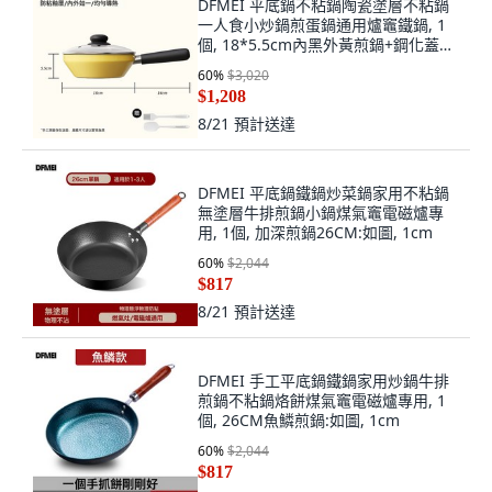
DFMEI 平底鍋不粘鍋陶瓷塗層不粘鍋
一人食小炒鍋煎蛋鍋通用爐竈鐵鍋, 1
個, 18*5.5cm內黑外黃煎鍋+鋼化蓋
+刮勺+油刷:如圖, 1cm
60
%
$3,020
$1,208
8/21
預計送達
DFMEI 平底鍋鐵鍋炒菜鍋家用不粘鍋
無塗層牛排煎鍋小鍋煤氣竈電磁爐專
用, 1個, 加深煎鍋26CM:如圖, 1cm
60
%
$2,044
$817
8/21
預計送達
DFMEI 手工平底鍋鐵鍋家用炒鍋牛排
煎鍋不粘鍋烙餅煤氣竈電磁爐專用, 1
個, 26CM魚鱗煎鍋:如圖, 1cm
60
%
$2,044
$817