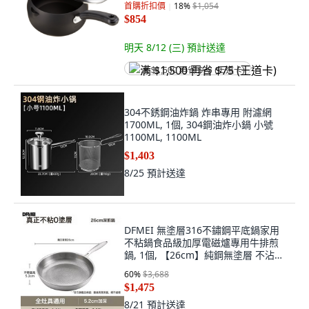
首購折扣價
18
%
$1,054
$854
明天 8/12 (三)
預計送達
满 $1,500 再省 $75 (王道卡)
304不銹鋼油炸鍋 炸串專用 附濾網
1700ML, 1個, 304鋼油炸小鍋 小號
1100ML, 1100ML
$1,403
8/25
預計送達
DFMEI 無塗層316不鏽鋼平底鍋家用
不粘鍋食品級加厚電磁爐專用牛排煎
鍋, 1個, 【26cm】純鋼無塗層 不沾抗
凸(2-3人使用)不帶蓋:如圖, 1cm
60
%
$3,688
$1,475
8/21
預計送達