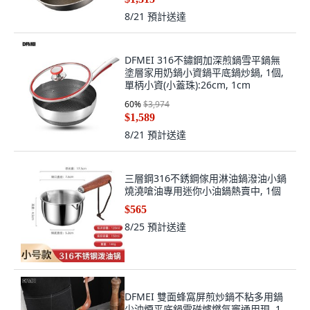
8/21
預計送達
DFMEI 316不鏽鋼加深煎鍋雪平鍋無
塗層家用奶鍋小資鍋平底鍋炒鍋, 1個,
單柄小資(小蓋珠):26cm, 1cm
60
%
$3,974
$1,589
8/21
預計送達
三層鋼316不銹鋼傢用淋油鍋潑油小鍋
燒澆嗆油專用迷你小油鍋熱賣中, 1個
$565
8/25
預計送達
DFMEI 雙面蜂窩屏煎炒鍋不粘多用鍋
少油煙平底鍋電磁爐燃氣竈通用現, 1