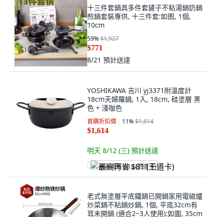
十三件套鍋具多件套鏟子不粘湯鍋奶鍋
煎鍋套裝專供, 十三件套:如图, 1個,
10cm
59
%
$1,927
$771
8/21
預計送達
YOSHIKAWA 吉川 yj3371附溫度計
18cm天婦羅鍋, 1入, 18cm, 硅塗層 黑
色 + 淺咖色
首購折扣價
11
%
$1,814
$1,614
明天 8/12 (三)
預計送達
最高再省 $81 (王道卡)
老式無塗層平底鐵鍋已開鍋家用電磁爐
炒菜鍋不粘鍋炒鍋, 1個, 平底32cm有
耳未開鍋 (適合2~3人使用):如圖, 35cm