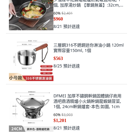
個, 加厚湯炒鍋 【單鍋無蓋】:32cm,
1cm
60
%
$2,401
$960
8/21
預計送達
三層鋼316不銹鋼迷你淋油小鍋 120ml
實際容量150ml, 1個
$563
8/25
預計送達
DFMEI 加厚不鏽鋼幹鍋固體鍋仔商用
酒吧鼎酒精爐小火鍋幹鍋龍蝦鍋冒菜,
1個, 24cm幹鍋爐套-本色:如圖, 1cm
60
%
$3,003
$1,201
8/21
預計送達