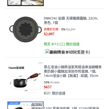
IWACHU 岩鑄 天婦羅鑄鐵鍋, 22cm,
黑色, 1個
首購折扣價
8
%
$2,297
$2,097
明天 8/12 (三)
預計送達
最高再省 $105 (王道卡)
章丘潑油小鍋熱油家用燒油淋油鍋輔食
煮奶鍋小鐵鍋加深迷你煎蛋鍋, 1個,
14cm潑油小鍋【無蓋】:如圖, 35cm
59
%
$1,642
$657
8/21
預計送達
110V 家用油炸鍋, 1個, [110v]家用油