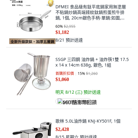
DFMEI 食品級有鈦平底鍋家用無塗層
不粘鍋炒鍋高端錘紋鈦鍋煎蛋煎牛排
鍋, 1個, 20cm銀色手柄-單鍋:如圖,
1cm
60
%
$2,955
$1,182
8/21
預計送達
SSGP 三四鋼 油炸鍋 + 油炸筷1雙 17.5
x 14 x 14cm 638g, 銀色, 1組
首購折扣價
15
%
$1,260
$1,060
明天 8/12 (三)
預計送達
$60 酷澎幣回饋
歌林 5.0L油炸鍋 KNJ-KY501F, 1個
$2,428
8/15 星期六
預計送達