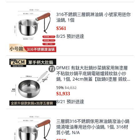
316不銹鋼三層鋼淋油鍋 小號家用迷你
油鍋, 1個
$561
8/25
預計送達
DFMEI 有鈦大肚鍋炒菜鍋家用無塗層
不粘鈦炒鍋平底鍋電磁爐錘紋鈦小炒
鍋, 1個, 24cm無蓋【鈦鍋0塗層 錘紋
更不粘】:如圖, 1cm
59
%
$4,832
$1,933
8/21
預計送達
三層鋼316不銹鋼傢用淋油鍋潑油小鍋
燒澆嗆油專用迷你小油鍋, 1個, 316材
質小號, N/A