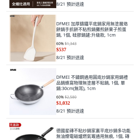
8/21
預計送達
DFMEI 加厚鑄鐵平底鍋家用無塗層烙
餅鍋手抓餅不粘煎鍋攤煎餅果子煎蛋
鍋, 1個, 硅膠鍋鏟:升級款, 1cm
60
%
$1,343
$537
8/21
預計送達
DFMEI 不鏽鋼通用圓底炒鍋家用鍋禮
品鍋蜂窩物理無塗層不粘鍋, 1個, 單
鍋:30cm(無耳), 1cm
60
%
$2,580
$1,032
8/21
預計送達
德國星磚不粘炒鍋家裏平底炒鍋多功能
無油煙電磁爐燃氣竈通用無痕, 1個, 磚