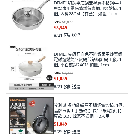
DFMEI 純鈦平底鍋無塗層不粘鍋牛排
煎鍋家用電磁爐燃氣竈通用炒菜鍋, 1
個, 內徑28CM【有蓋】:如圖, 1cm
59
%
$8,872
$3,549
8/21
預計送達
DFMEI 麥飯石白色不粘鍋家用炒菜鍋
電磁爐燃氣平底鍋煎鍋網紅鍋工廠, 1
個, 小白煎鍋24CM:如圖, 1cm
60
%
$2,723
$1,089
8/21
預計送達
牧利派 多功能蜂窩不鏽鋼電炒鍋, 1個,
品牌直售 I 手動款 加長1.5米電線 ,特
厚款 3.3L 蜂窩不鏽鋼 1-3人用
$1,049
8/25
預計送達