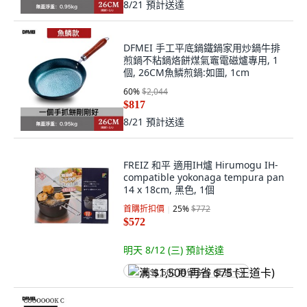
8/21
預計送達
DFMEI 手工平底鍋鐵鍋家用炒鍋牛排
煎鍋不粘鍋烙餅煤氣竈電磁爐專用, 1
個, 26CM魚鱗煎鍋:如圖, 1cm
60
%
$2,044
$817
8/21
預計送達
FREIZ 和平 適用IH爐 Hirumogu IH-
compatible yokonaga tempura pan
14 x 18cm, 黑色, 1個
首購折扣價
25
%
$772
$572
明天 8/12 (三)
預計送達
满 $1,500 再省 $75 (王道卡)