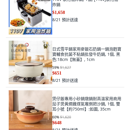
炸鍋
$1,658
8/21
預計送達
日式雪平鍋家用麥飯石奶鍋一鍋泡麪寶
寶輔食抗菌不粘鍋批發牛奶鍋, 1個, 黑
色:18cm【無蓋】, 1cm
59
%
$1,627
$651
8/21
預計送達
煲仔飯專用小砂鍋燉鍋耐高溫家用商用
茄子煲黃燜雞煤氣竈側把沙鍋, 1個, 雙
耳小號【約750ml】:如圖, 35cm
60
%
$1,620
$648
8/21
預計送達