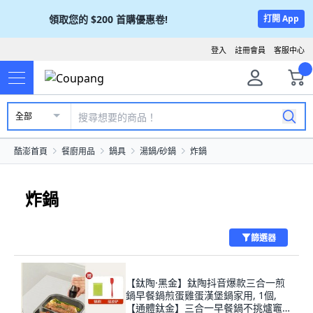
領取您的
$200
首購優惠卷!
打開 App
登入
註冊會員
客服中心
全部
酷澎首頁
餐廚用品
鍋具
湯鍋/砂鍋
炸鍋
炸鍋
篩選器
【鈦陶·黑金】鈦陶抖音爆款三合一煎
鍋早餐鍋煎蛋雞蛋漢堡鍋家用, 1個,
【通體鈦金】三合一早餐鍋不挑爐竈雙