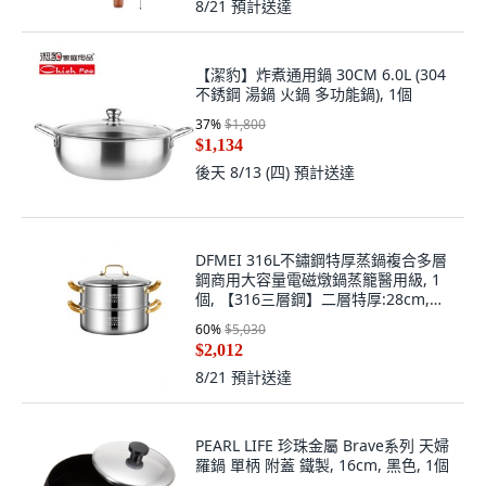
8/21
預計送達
【潔豹】炸煮通用鍋 30CM 6.0L (304
不銹鋼 湯鍋 火鍋 多功能鍋), 1個
37
%
$1,800
$1,134
後天 8/13 (四)
預計送達
DFMEI 316L不鏽鋼特厚蒸鍋複合多層
鋼商用大容量電磁燉鍋蒸籠醫用級, 1
個, 【316三層鋼】二層特厚:28cm,
1cm
60
%
$5,030
$2,012
8/21
預計送達
PEARL LIFE 珍珠金屬 Brave系列 天婦
羅鍋 單柄 附蓋 鐵製, 16cm, 黑色, 1個