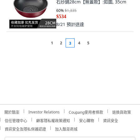
石炒鍋28cm【無蓋款】:如圖, 35cm
60
%
$1,335
$534
8/21
預計送達
1
2
4
5
3
Investor Relations
關於酷澎
Coupang使用者條款
退換貨政策
信任管理中心
顧客隱私權政策通知
安心購物
資訊安全
資訊安全及隱私保護認證
加入酷澎商城