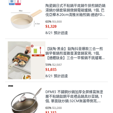
陶瓷鍋日式不粘鍋平底鍋牛排煎鍋奶鍋
湯鍋炒鍋套裝鍋燉鍋電磁爐鍋, 1個, 巴
伐亞櫸木20cm清雅米釉煎鍋:通過FDA
食品檢測(陶瓷釉不粘鍋)送硅膠鏟,
60
%
$3,300
35cm
$1,320
8/21
預計送達
【鈦陶·黑金】鈦陶抖音爆款三合一煎
鍋早餐鍋煎蛋雞蛋漢堡鍋家用, 1個,
【通體鈦金】三合一早餐鍋不挑爐竈雙
層加厚:如图, 10cm
59
%
$2,587
$1,035
8/21
預計送達
DFMEI 不鏽鋼炒鍋加厚全屏蜂窩無塗
層不粘鍋鈦鋼平底禮品鍋具炒菜鍋, 1
個, 單面鈦炒鍋:32CM無蓋帶側耳,
1cm
60
%
$3,288
$1,315