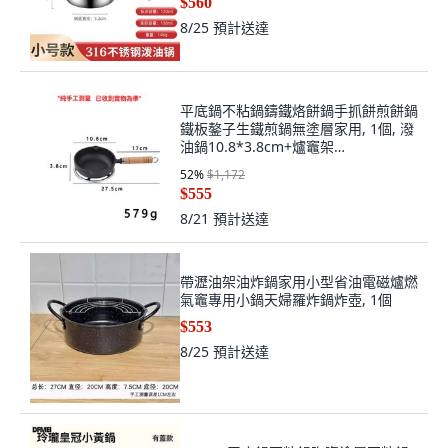
$560
8/25
預計送達
平底鍋不粘鍋鑄鐵烙餅鍋手抓餅煎餅鍋
鐵板鏊子生鐵煎鍋無塗層家用, 1個, 潑
油鍋10.8*3.8cm+爐竈架
16.3cm(026001:如圖所示, 1cm
52
%
$1,172
$555
8/21
預計送達
帶瀝油架油炸鍋家用小型省油電磁爐燃
氣竈專用小鍋天婦羅炸鍋炸壺, 1個
$553
8/25
預計送達