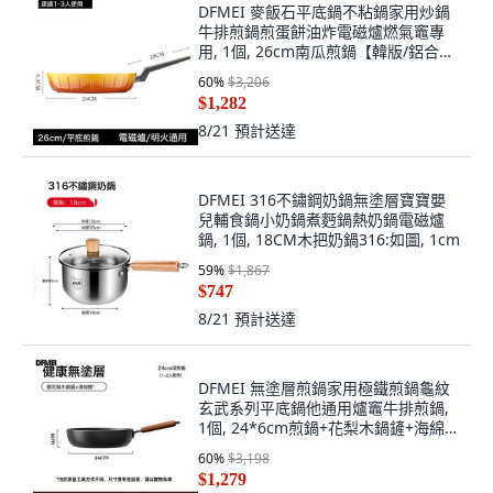
DFMEI 麥飯石平底鍋不粘鍋家用炒鍋
牛排煎鍋煎蛋餅油炸電磁爐燃氣竈專
用, 1個, 26cm南瓜煎鍋【韓版/鋁合
金】無蓋:南瓜煎鍋, 1cm
60
%
$3,206
$1,282
8/21
預計送達
DFMEI 316不鏽鋼奶鍋無塗層寶寶嬰
兒輔食鍋小奶鍋煮麪鍋熱奶鍋電磁爐
鍋, 1個, 18CM木把奶鍋316:如圖, 1cm
59
%
$1,867
$747
8/21
預計送達
DFMEI 無塗層煎鍋家用極鐵煎鍋龜紋
玄武系列平底鍋他通用爐竈牛排煎鍋,
1個, 24*6cm煎鍋+花梨木鍋鏟+海綿擦
*2:如圖, 1cm
60
%
$3,198
$1,279