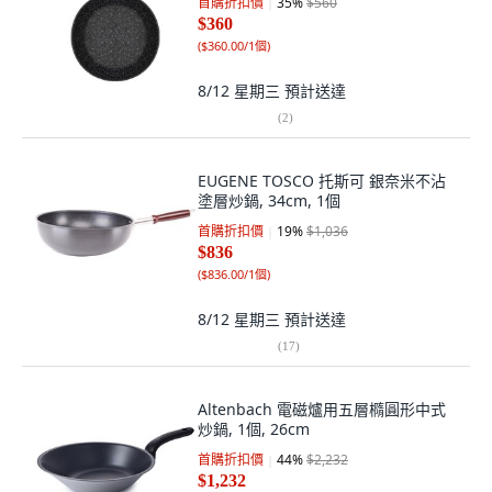
首購折扣價
35
%
$560
$360
(
$360.00/1個
)
8/12 星期三
預計送達
(
2
)
EUGENE TOSCO 托斯可 銀奈米不沾
塗層炒鍋, 34cm, 1個
首購折扣價
19
%
$1,036
$836
(
$836.00/1個
)
8/12 星期三
預計送達
(
17
)
Altenbach 電磁爐用五層橢圓形中式
炒鍋, 1個, 26cm
首購折扣價
44
%
$2,232
$1,232