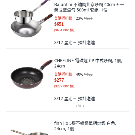
Balunfini 不鏽鋼北京炒鍋 40cm + 一
體成型湯勺 500ml 套組, 1個
首購折扣價
23
%
$851
$651
(
$651.00/1個
)
8/12 星期三
預計送達
CHEFLINE 電磁爐 CP 中式炒鍋, 1個,
24cm
首購折扣價
40
%
$462
$277
(
$277.00/1個
)
8/12 星期三
預計送達
(
281
)
finn ilo 5層不鏽鋼單柄炒鍋 白色,
24cm, 1個