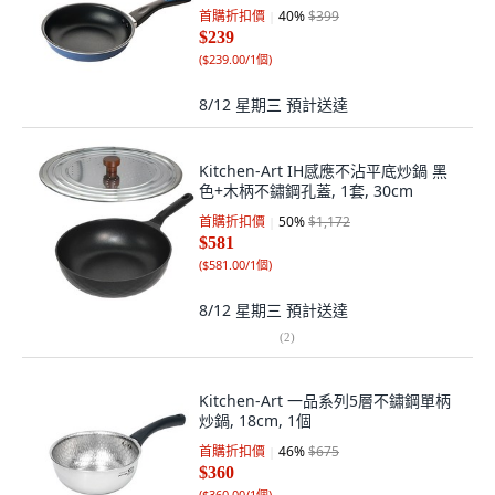
首購折扣價
40
%
$399
$239
(
$239.00/1個
)
8/12 星期三
預計送達
Kitchen-Art IH感應不沾平底炒鍋 黑
色+木柄不鏽鋼孔蓋, 1套, 30cm
首購折扣價
50
%
$1,172
$581
(
$581.00/1個
)
8/12 星期三
預計送達
(
2
)
Kitchen-Art 一品系列5層不鏽鋼單柄
炒鍋, 18cm, 1個
首購折扣價
46
%
$675
$360
(
$360.00/1個
)