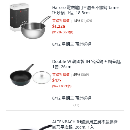
Haroro 電磁爐用三層全不鏽鋼Itame
IH炒鍋, 1個, 18.5cm
首購折扣價
14
%
$1,426
$1,226
(
$1226.00/1個
)
8/12 星期三
預計送達
Double W 韓國製 IH 宮廷鍋 + 鍋蓋組,
1套, 26cm
首購折扣價
45
%
$869
$477
(
$477.00/1個
)
8/12 星期三
預計送達
(
11
)
ALTENBACH IH爐適用五層不鏽鋼橢
圓形平底鍋, 26cm, 1入