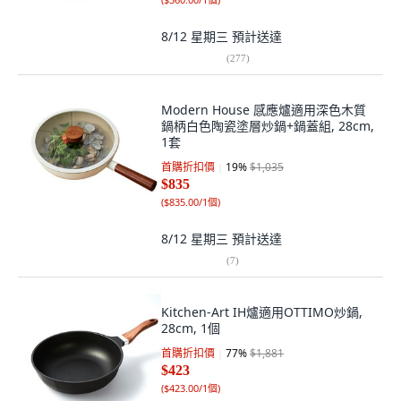
8/12 星期三
預計送達
(
277
)
Modern House 感應爐適用深色木質
鍋柄白色陶瓷塗層炒鍋+鍋蓋組, 28cm,
1套
首購折扣價
19
%
$1,035
$835
(
$835.00/1個
)
8/12 星期三
預計送達
(
7
)
Kitchen-Art IH爐適用OTTIMO炒鍋,
28cm, 1個
首購折扣價
77
%
$1,881
$423
(
$423.00/1個
)