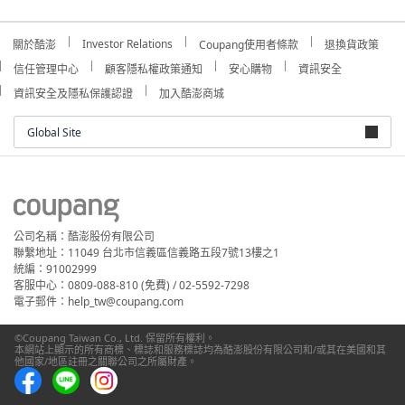
Investor Relations
關於酷澎
Coupang使用者條款
退換貨政策
信任管理中心
顧客隱私權政策通知
安心購物
資訊安全
資訊安全及隱私保護認證
加入酷澎商城
Global Site
公司名稱：酷澎股份有限公司
聯繫地址：11049 台北市信義區信義路五段7號13樓之1
統編：91002999
客服中心：0809-088-810 (免費) / 02-5592-7298
電子郵件：help_tw@coupang.com
©Coupang Taiwan Co., Ltd. 保留所有權利。
本網站上顯示的所有商標、標誌和服務標誌均為酷澎股份有限公司和/或其在美國和其
他國家/地區註冊之關聯公司之所屬財產。