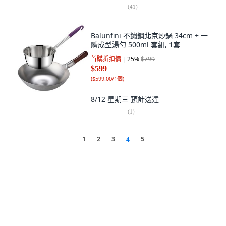
(
41
)
Balunfini 不鏽鋼北京炒鍋 34cm + 一
體成型湯勺 500ml 套組, 1套
首購折扣價
25
%
$799
$599
(
$599.00/1個
)
8/12 星期三
預計送達
(
1
)
1
2
3
5
4