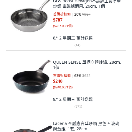
GGS Boost Hexagon不鏽鋼工藝塗層
炒鍋 電磁爐適用, 26cm, 1個
首購折扣價
20
%
$987
$787
(
$787.00/1個
)
8/12 星期三
預計送達
(
14
)
QUEEN SENSE 單柄立體炒鍋, 28cm,
1個
首購折扣價
63
%
$652
$240
(
$240.00/1個
)
8/12 星期三
預計送達
(
271
)
Lacena 全感應宮廷炒鍋 黑色 + 玻璃
鍋蓋組, 1套, 28cm