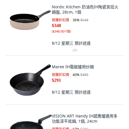
Nordic Kitchen 奶油色IH陶瓷宮廷火
鍋盤, 28cm, 1個
首購折扣價
36
%
$548
$348
(
$348.00/1個
)
8/12 星期三
預計送達
(
3
)
Maree IH電磁爐用炒鍋
首購折扣價
40
%
$485
$291
8/12 星期三
預計送達
VISION ART Handy IH感應爐適用多
功能深平底鍋, 1個, 24cm