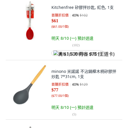
Kitchenfree 矽膠拌炒匙, 紅色, 1支
首購折扣價
40
%
$102
$61
(
$61.00/1個
)
明天 8/10 (一)
預計送達
(
102
)
满 $1,500 再省 $75 (王道卡)
minono 米諾諾 不沾鍋櫸木柄矽膠拌
炒匙 7*31cm, 1支
首購折扣價
40
%
$129
$77
(
$77.00/1個
)
明天 8/10 (一)
預計送達
(
5
)