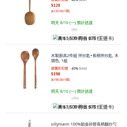
$120
(
$120.00/1個
)
明天 8/10 (一)
預計送達
(
86
)
满 $1,500 再省 $75 (王道卡)
木製廚具2件組 拌炒匙+長柄拌炒匙, 木
頭色, 1組
首購折扣價
40
%
$330
$198
(
$198.00/1個
)
明天 8/10 (一)
預計送達
(
265
)
满 $1,500 再省 $75 (王道卡)
sillymann 100%鉑金矽膠長柄翻炒勺