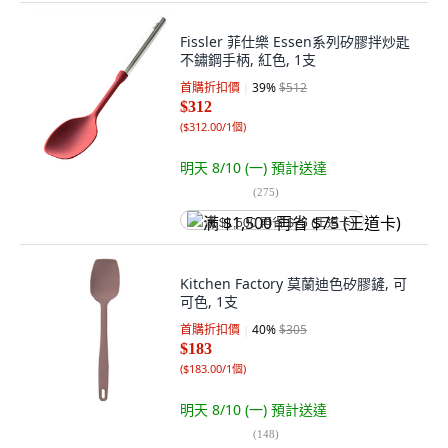
Fissler 菲仕樂 Essen系列矽膠拌炒匙
不鏽鋼手柄, 紅色, 1支
首購折扣價
39
%
$512
$312
(
$312.00/1個
)
明天 8/10 (一)
預計送達
(
275
)
满 $1,500 再省 $75 (王道卡)
Kitchen Factory 莫蘭迪色矽膠鏟, 可
可色, 1支
首購折扣價
40
%
$305
$183
(
$183.00/1個
)
明天 8/10 (一)
預計送達
(
148
)