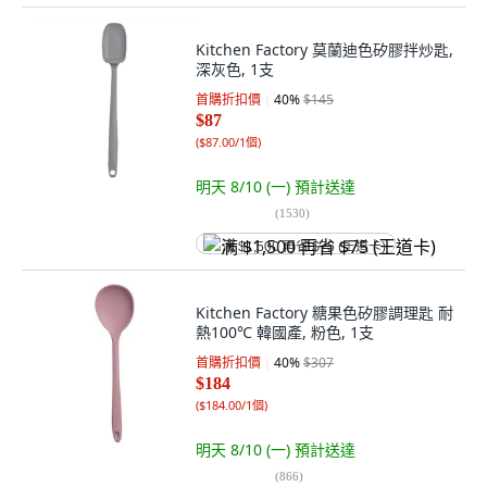
Kitchen Factory 莫蘭迪色矽膠拌炒匙,
深灰色, 1支
首購折扣價
40
%
$145
$87
(
$87.00/1個
)
明天 8/10 (一)
預計送達
(
1530
)
满 $1,500 再省 $75 (王道卡)
Kitchen Factory 糖果色矽膠調理匙 耐
熱100℃ 韓國產, 粉色, 1支
首購折扣價
40
%
$307
$184
(
$184.00/1個
)
明天 8/10 (一)
預計送達
(
866
)