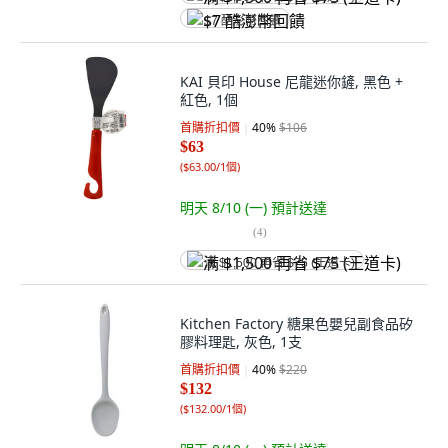
$7 酷澎幣回饋
KAI 貝印 House 尼龍迷你鏟, 黑色 +
紅色, 1個
首購折扣價
40
%
$106
$63
(
$63.00/1個
)
明天 8/10 (一)
預計送達
(
4
)
满 $1,500 再省 $75 (王道卡)
Kitchen Factory 糖果色嬰兒副食品矽
膠料理匙, 灰色, 1支
首購折扣價
40
%
$220
$132
(
$132.00/1個
)