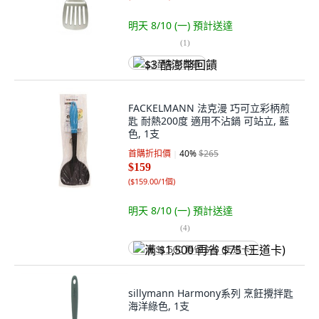
明天 8/10 (一)
預計送達
(
1
)
$3 酷澎幣回饋
FACKELMANN 法克漫 巧可立彩柄煎
匙 耐熱200度 適用不沾鍋 可站立, 藍
色, 1支
首購折扣價
40
%
$265
$159
(
$159.00/1個
)
明天 8/10 (一)
預計送達
(
4
)
满 $1,500 再省 $75 (王道卡)
sillymann Harmony系列 烹飪攪拌匙
海洋綠色, 1支