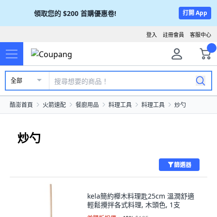
領取您的
$200
首購優惠卷!
打開 App
登入
註冊會員
客服中心
全部
酷澎首頁
火箭速配
餐廚用品
料理工具
料理工具
炒勺
炒勺
篩選器
kela簡約櫸木料理匙25cm 溫潤舒適
輕鬆攪拌各式料理, 木頭色, 1支