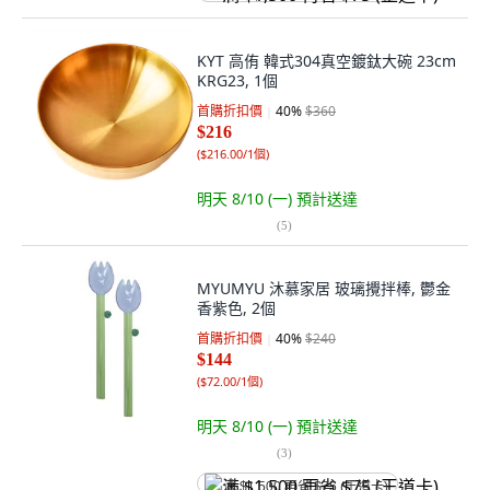
KYT 高侑 韓式304真空鍍鈦大碗 23cm
KRG23, 1個
首購折扣價
40
%
$360
$216
(
$216.00/1個
)
明天 8/10 (一)
預計送達
(
5
)
MYUMYU 沐慕家居 玻璃攪拌棒, 鬱金
香紫色, 2個
首購折扣價
40
%
$240
$144
(
$72.00/1個
)
明天 8/10 (一)
預計送達
(
3
)
满 $1,500 再省 $75 (王道卡)