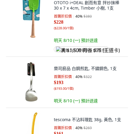
OTOTO i+DEAL 創而有意 拌炒抹棒
30 x 7 x 4cm, Timber 小樹, 1支
首購折扣價
40
%
$380
$228
(
$228.00/1個
)
明天 8/10 (一)
預計送達
满 $1,500 再省 $75 (王道卡)
樂司廚品 白鋼煎匙, 不鏽鋼色, 1支
首購折扣價
40
%
$322
$193
(
$193.00/1個
)
明天 8/10 (一)
預計送達
tescoma 不沾料理匙 38g, 黃色, 1支
首購折扣價
40
%
$269
$161