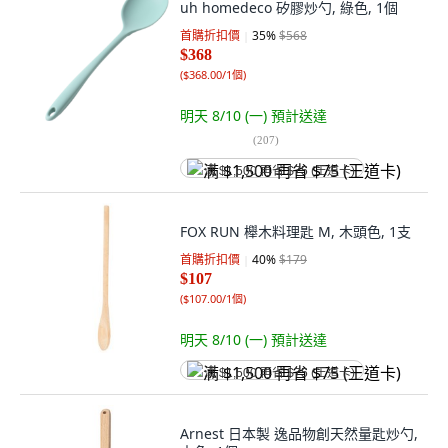
uh homedeco 矽膠炒勺, 綠色, 1個
首購折扣價
35
%
$568
$368
(
$368.00/1個
)
明天 8/10 (一)
預計送達
(
207
)
满 $1,500 再省 $75 (王道卡)
FOX RUN 櫸木料理匙 M, 木頭色, 1支
首購折扣價
40
%
$179
$107
(
$107.00/1個
)
明天 8/10 (一)
預計送達
满 $1,500 再省 $75 (王道卡)
Arnest 日本製 逸品物創天然量匙炒勺,