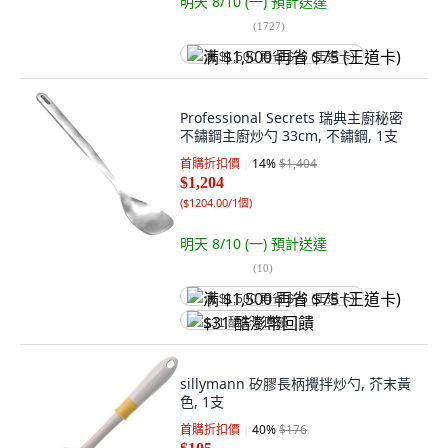
明天 8/10 (一)
預計送達
(
1727
)
满 $1,500 再省 $75 (王道卡)
Professional Secrets 瑞典主廚秘密
不鏽鋼主廚炒勺 33cm, 不鏽鋼, 1支
首購折扣價
14
%
$1,404
$1,204
(
$1204.00/1個
)
明天 8/10 (一)
預計送達
(
10
)
满 $1,500 再省 $75 (王道卡)
$31 酷澎幣回饋
sillymann 矽膠長柄攪拌炒勺, 芥末黃
色, 1支
首購折扣價
40
%
$176