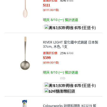
首購折扣價
40
%
$185
$111
(
$111.00/1個
)
明天 8/10 (一)
預計送達
满 $1,500 再省 $75 (王道卡)
RIVER LIGHT 窒化鐵中式鍋鏟 日本製
37cm, 木色, 1支
首購折扣價
25
%
$799
$599
(
$599.00/1個
)
明天 8/10 (一)
預計送達
(
12
)
满 $1,500 再省 $75 (王道卡)
$24 酷澎幣回饋
Colourworks 矽膠料理匙 KCG19 藍