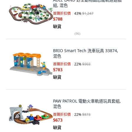
組, 混色
首購折扣價
43
%
$1,247
$708
缺貨
(
96
)
BRIO Smart Tech 洗車玩具 33874,
混色
首購折扣價
22
%
$903
$703
缺貨
PAW PATROL 電動火車軌道玩具套組,
混色
首購折扣價
22
%
$873
$673
缺貨