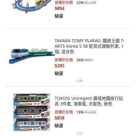
首購折扣價
20
%
$1,128
$894
缺貨
TAKARA TOMY PLARAIL 鐵道王國 T-
ARTS Korea S 58 駝背式運輸列車, 1
個, 混合色
首購折扣價
56
%
$681
$295
缺貨
(
19
)
TOKIDS Uniregent 廣域地鐵旅行玩
具 3件套, 海軍藍, 天藍色, 綠色
首購折扣價
18
%
$1,059
$859
缺貨
(
11
)