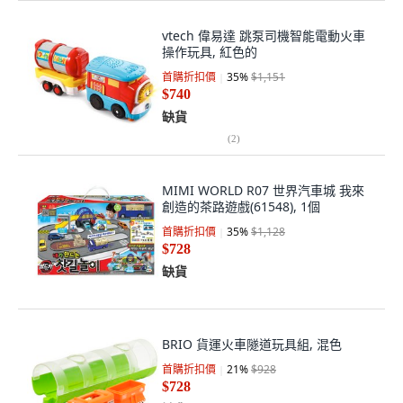
vtech 偉易達 跳泵司機智能電動火車
操作玩具, 紅色的
首購折扣價
35
%
$1,151
$740
缺貨
(
2
)
MIMI WORLD R07 世界汽車城 我來
創造的茶路遊戲(61548), 1個
首購折扣價
35
%
$1,128
$728
缺貨
BRIO 貨運火車隧道玩具組, 混色
首購折扣價
21
%
$928
$728