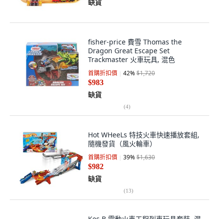
缺貨
fisher-price 費雪 Thomas the
Dragon Great Escape Set
Trackmaster 火車玩具, 混色
首購折扣價
42
%
$1,720
$983
缺貨
(
4
)
Hot WHeeLs 特技火車快速播放套組,
隨機發貨（風火輪車）
首購折扣價
39
%
$1,630
$982
缺貨
(
13
)
Kes.B 電動火車工程列車玩具套裝, 混