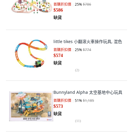
首購折扣價
25
%
$786
$586
缺貨
little tikes 小翻滾火車操作玩具, 混色
首購折扣價
25
%
$774
$574
缺貨
(
2
)
Bunnyland Alpha 太空基地中心玩具
首購折扣價
51
%
$1,185
$573
缺貨
(
11
)