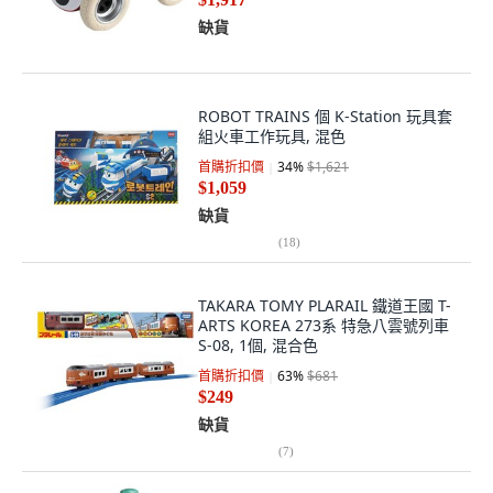
缺貨
ROBOT TRAINS 個 K-Station 玩具套
組火車工作玩具, 混色
首購折扣價
34
%
$1,621
$1,059
缺貨
(
18
)
TAKARA TOMY PLARAIL 鐵道王國 T-
ARTS KOREA 273系 特急八雲號列車
S-08, 1個, 混合色
首購折扣價
63
%
$681
$249
缺貨
(
7
)