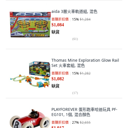
aida 3層火車軌道組, 混色
首購折扣價
15
%
$1,284
$1,084
缺貨
(
61
)
Thomas Mine Exploration Glow Rail
Set 火車套組, 混色
首購折扣價
15
%
$1,282
$1,082
缺貨
(
17
)
PLAYFOREVER 蛋形跑車哈迪玩具 PF-
EG101, 1個, 混合顏色
首購折扣價
27
%
$2,655
$1,917