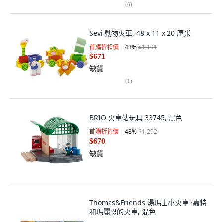
(
6
)
Sevi 動物火車, 48 x 11 x 20 厘米
首購折扣價
43
%
$1,191
$671
缺貨
(
1
)
BRIO 火車站玩具 33745, 混色
首購折扣價
48
%
$1,292
$670
缺貨
Thomas&Friends 湯瑪士小火車 ·嘉特
和瑪麗恩的火車, 混色