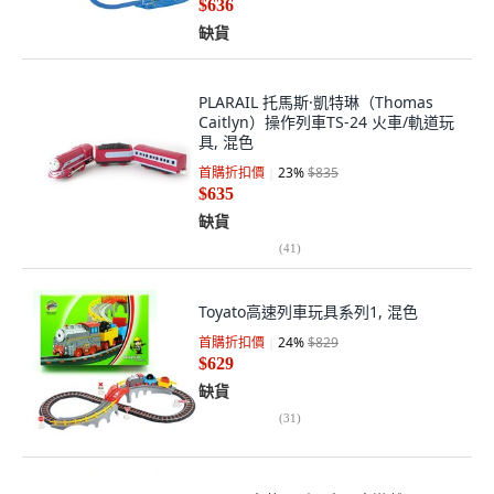
$636
缺貨
PLARAIL 托馬斯·凱特琳（Thomas
Caitlyn）操作列車TS-24 火車/軌道玩
具, 混色
首購折扣價
23
%
$835
$635
缺貨
(
41
)
Toyato高速列車玩具系列1, 混色
首購折扣價
24
%
$829
$629
缺貨
(
31
)