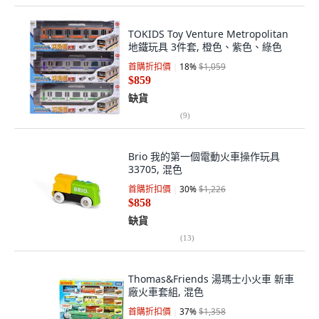
TOKIDS Toy Venture Metropolitan
地鐵玩具 3件套, 橙色、紫色、綠色
首購折扣價
18
%
$1,059
$859
缺貨
(
9
)
Brio 我的第一個電動火車操作玩具
33705, 混色
首購折扣價
30
%
$1,226
$858
缺貨
(
13
)
Thomas&Friends 湯瑪士小火車 新車
廠火車套組, 混色
首購折扣價
37
%
$1,358