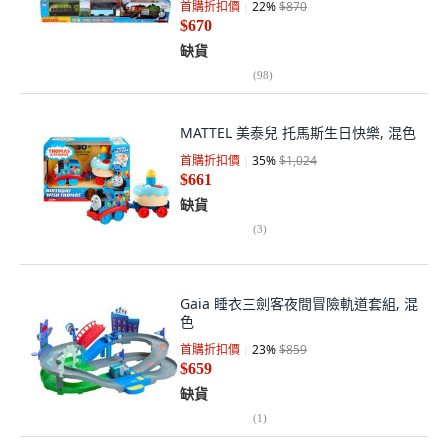
首購折扣價
22
%
$870
$670
缺貨
(
98
)
MATTEL 美泰兒 托馬斯生日快樂, 混色
首購折扣價
35
%
$1,024
$661
缺貨
(
3
)
Gaia 睡衣三劍客夜間冒險軌道套組, 混
色
首購折扣價
23
%
$859
$659
缺貨
(
1
)