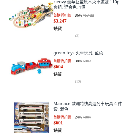
kienvy 豪華巨型原木火車遊戲 110p
套組, 混合色, 1個
首購折扣價
36
%
$5,122
$3,247
缺貨
(
2
)
green toys 火車玩具, 藍色
首購折扣價
38
%
$987
$604
缺貨
(
13
)
Mainace 歐洲特快高速列車玩具 4 件
套, 混色
首購折扣價
24
%
$801
$601
缺貨