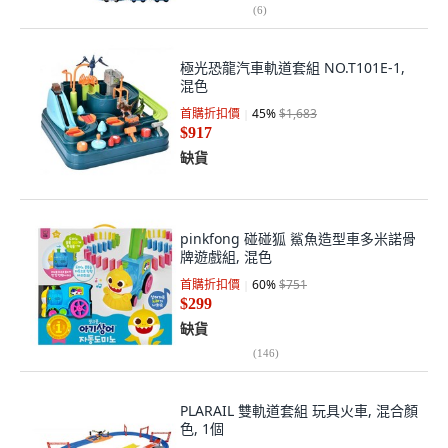
(
6
)
極光恐龍汽車軌道套組 NO.T101E-1,
混色
首購折扣價
45
%
$1,683
$917
缺貨
pinkfong 碰碰狐 鯊魚造型車多米諾骨
牌遊戲組, 混色
首購折扣價
60
%
$751
$299
缺貨
(
146
)
PLARAIL 雙軌道套組 玩具火車, 混合顏
色, 1個