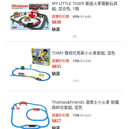
MY LITTLE TIGER 聖誕火車電動玩具
組, 混合色, 1個
首購折扣價
49
%
$1,645
$838
缺貨
(
8
)
TOMY 聲控托馬斯小火車套組, 混色
首購折扣價
19
%
$1,035
$835
缺貨
(
44
)
Thomas&Friends 湯瑪士小火車 新鐵
路綜合套組, 混色
首購折扣價
19
%
$1,027
$827
缺貨