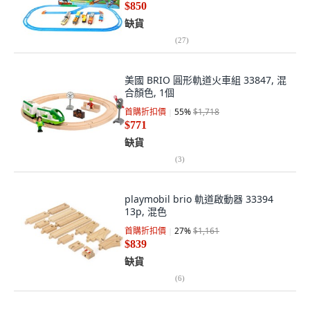
$850
缺貨
(
27
)
美國 BRIO 圓形軌道火車組 33847, 混
合顏色, 1個
首購折扣價
55
%
$1,718
$771
缺貨
(
3
)
playmobil brio 軌道啟動器 33394
13p, 混色
首購折扣價
27
%
$1,161
$839
缺貨
(
6
)