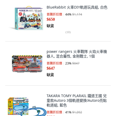
BlueRabbit 火車DIY軌道玩具組, 白色
首購折扣價
44
%
$1,174
$650
缺貨
(
10
)
power rangers 火車戰隊 火焰火車機
器人, 混合屬性, 金剛戰士, 1個
首購折扣價
23
%
$847
$647
缺貨
TAKARA TOMY PLARAIL 鐵道王國 兒
童款Autoro 3個軌道變換!Autoro亮點
軌道組, 藍色
首購折扣價
41
%
$1,092