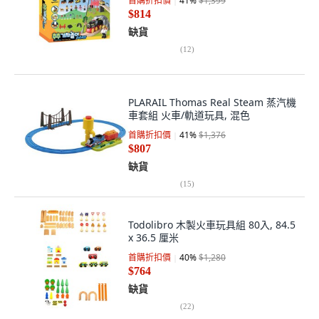
首購折扣價
41
%
$1,399
$814
缺貨
(
12
)
PLARAIL Thomas Real Steam 蒸汽機
車套組 火車/軌道玩具, 混色
首購折扣價
41
%
$1,376
$807
缺貨
(
15
)
Todolibro 木製火車玩具組 80入, 84.5
x 36.5 厘米
首購折扣價
40
%
$1,280
$764
缺貨
(
22
)