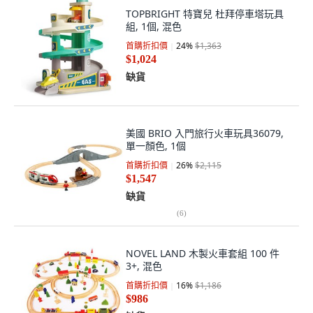
TOPBRIGHT 特寶兒 杜拜停車塔玩具
組, 1個, 混色
首購折扣價
24
%
$1,363
$1,024
缺貨
美國 BRIO 入門旅行火車玩具36079,
單一顏色, 1個
首購折扣價
26
%
$2,115
$1,547
缺貨
(
6
)
NOVEL LAND 木製火車套組 100 件
3+, 混色
首購折扣價
16
%
$1,186
$986