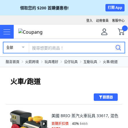
領取您的
$200
首購優惠卷!
打開 App
登入
註冊會員
客服中心
全部
酷澎首頁
火箭跨境
玩具嗜好
公仔玩具
互動玩具
火車/跑道
火車/跑道
篩選器
美國 BRIO 蒸汽火車玩具 33617, 混色
首購折扣價
40
%
$465