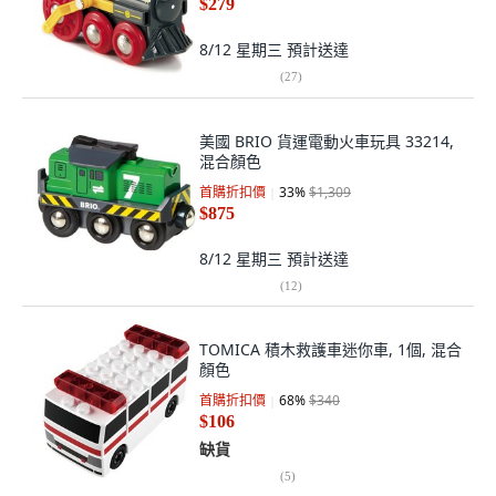
$279
8/12 星期三
預計送達
(
27
)
美國 BRIO 貨運電動火車玩具 33214,
混合顏色
首購折扣價
33
%
$1,309
$875
8/12 星期三
預計送達
(
12
)
TOMICA 積木救護車迷你車, 1個, 混合
顏色
首購折扣價
68
%
$340
$106
缺貨
(
5
)