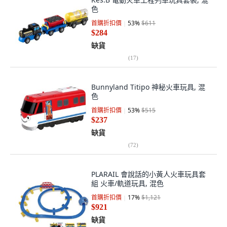
色
首購折扣價
53
%
$611
$284
缺貨
(
17
)
Bunnyland Titipo 神秘火車玩具, 混
色
首購折扣價
53
%
$515
$237
缺貨
(
72
)
PLARAIL 會說話的小黃人火車玩具套
組 火車/軌道玩具, 混色
首購折扣價
17
%
$1,121
$921
缺貨