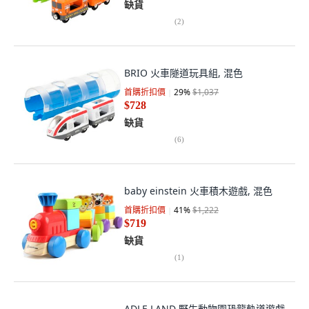
缺貨
(
2
)
BRIO 火車隧道玩具組, 混色
首購折扣價
29
%
$1,037
$728
缺貨
(
6
)
baby einstein 火車積木遊戲, 混色
首購折扣價
41
%
$1,222
$719
缺貨
(
1
)
ADLE LAND 野生動物園恐龍軌道遊戲