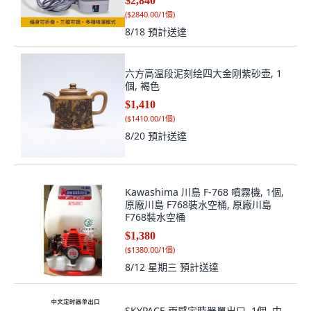
$2,840
(
$2840.00/1個
)
8/18
預計送達
六方高温段泥刻绘四大金刚紫砂壶, 1
個, 褐色
$1,410
(
$1410.00/1個
)
8/20
預計送達
Kawashima 川島 F-768 噴霧機, 1個,
原廠川島 F768裝水空桶, 原廠川島
F768裝水空桶
$1,380
(
$1380.00/1個
)
8/12 星期三
預計送達
SKYPACE 雨感定時器單出口, 1個, 中