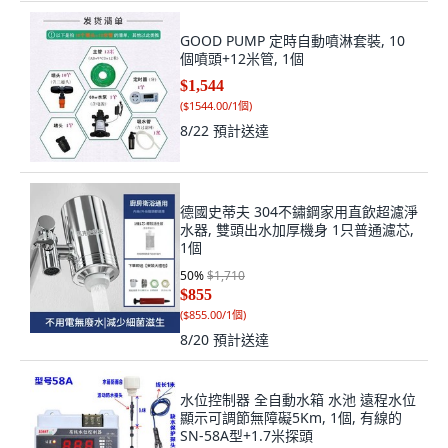
GOOD PUMP 定時自動噴淋套裝, 10
個噴頭+12米管, 1個
$1,544
(
$1544.00/1個
)
8/22
預計送達
德國史蒂夫 304不鏽鋼家用直飲超濾淨
水器, 雙頭出水加厚機身 1只普通濾芯,
1個
50
%
$1,710
$855
(
$855.00/1個
)
8/20
預計送達
水位控制器 全自動水箱 水池 遠程水位
顯示可調節無障礙5Km, 1個, 有線的
SN-58A型+1.7米探頭