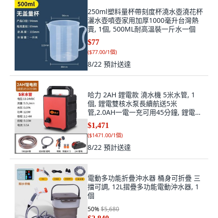
250ml塑料量杯帶刻度杯澆水壺澆花杯
灑水壺噴壺家用加厚1000毫升台灣熱
賣, 1個, 500ML耐高溫裝一斤水一個
$77
(
$77.00/1個
)
8/22
預計送達
哈力 2AH 鋰電款 澆水機 5米水管, 1
個, 鋰電雙核水泵長續航送5米
管,2.0AH一電一充可用45分鐘, 鋰電雙
核水泵長續航送5米管,2.0AH一電一充
$1,471
可用45分鐘
(
$1471.00/1個
)
8/22
預計送達
電動多功能折疊沖水器 桶身可折疊 三
擋可調, 12L摺疊多功能電動沖水器, 1
個
50
%
$5,680