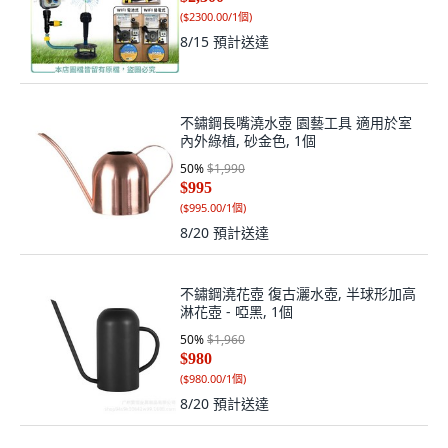
(
$2300.00/1個
)
8/15
預計送達
不鏽鋼長嘴澆水壺 園藝工具 適用於室
內外綠植, 砂金色, 1個
50
%
$1,990
$995
(
$995.00/1個
)
8/20
預計送達
不鏽鋼澆花壺 復古灑水壺, 半球形加高
淋花壺 - 啞黑, 1個
50
%
$1,960
$980
(
$980.00/1個
)
8/20
預計送達