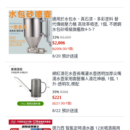
適用於水包水、真石漆、多彩塗料 替
代傳統壓力桶 高效率噴塗, 1個, 不銹鋼
水包砂噴槍旗艦款4-5-7
33
%
$3,009
$2,006
(
$2006.00/1個
)
8/20
預計送達
網紅澆花水壺長嘴灑水壺透明加厚尖嘴
澆水壺家用園藝懶人澆花神器, 1個, 1
升-透明灰,標配
39
%
$368
$221
(
$221.00/1個
)
8/22
預計送達
德力西 智能定時澆水器 12米噴滴兩用