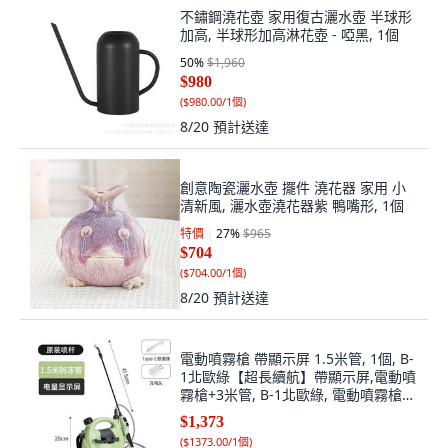
不鏽鋼澆花壺 家用復古灑水壺 半球形
加高, 半球形加高淋花壺 - 啞黑, 1個
50
%
$1,960
$980
(
$980.00/1個
)
8/20
預計送達
創意陶瓷灑水壺 擺件 澆花器 家用 小
清新風, 灑水壺澆花器紫 鴨嘴形, 1個
特價
27
%
$965
$704
(
$704.00/1個
)
8/20
預計送達
電動噴霧槍 帶顯示屏 1.5米管, 1個, B-
1北歐綠【超長續航】帶顯示屏,電動噴
霧槍+3米管, B-1北歐綠, 電動噴霧槍+3
米管
$1,373
(
$1373.00/1個
)