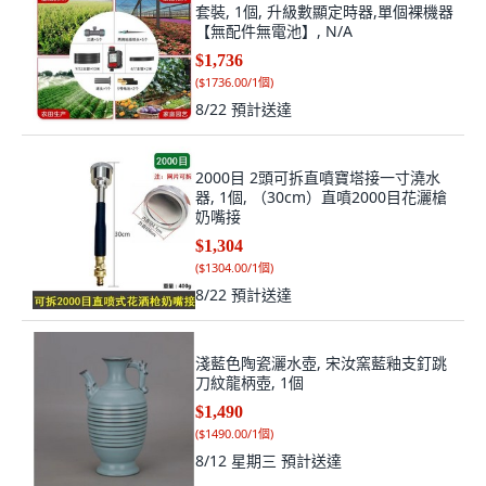
套裝, 1個, 升級數顯定時器,單個裸機器
【無配件無電池】, N/A
$1,736
(
$1736.00/1個
)
8/22
預計送達
2000目 2頭可拆直噴寶塔接一寸澆水
器, 1個, （30cm）直噴2000目花灑槍
奶嘴接
$1,304
(
$1304.00/1個
)
8/22
預計送達
淺藍色陶瓷灑水壺, 宋汝窯藍釉支釘跳
刀紋龍柄壺, 1個
$1,490
(
$1490.00/1個
)
8/12 星期三
預計送達