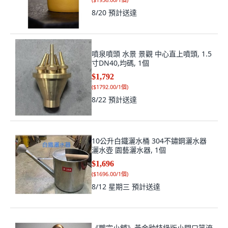
8/20
預計送達
噴泉噴頭 水景 景觀 中心直上噴頭, 1.5
寸DN40,均碼, 1個
$1,792
(
$1792.00/1個
)
8/22
預計送達
10公升白鐵灑水桶 304不鏽鋼灑水器
灑水壺 園藝灑水器, 1個
$1,696
(
$1696.00/1個
)
8/12 星期三
預計送達
《鵬宗小舖》黃金釉特級版小開口笑流