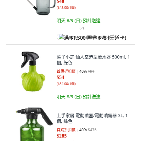
$48
(
$48.00/1個
)
明天 8/9 (日)
預計送達
(
2
)
满 $1,500 再省 $75 (王道卡)
葉子小舖 仙人掌造型澆水器 500ml, 1
個, 綠色
首購折扣價
40
%
$91
$54
(
$54.00/1個
)
明天 8/9 (日)
預計送達
上手家居 電動噴壺/電動噴霧器 3L, 1
個, 綠色
首購折扣價
40
%
$476
$285