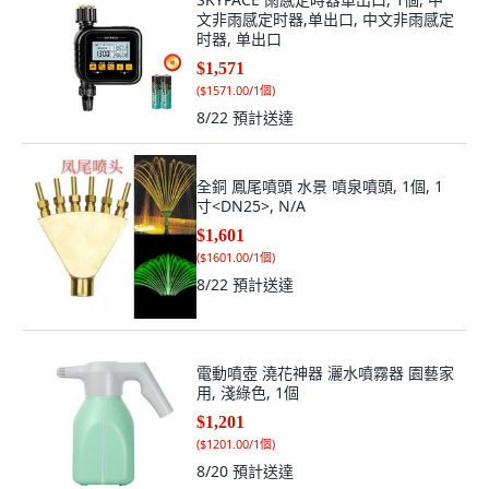
文非雨感定时器,单出口, 中文非雨感定
时器, 单出口
$1,571
(
$1571.00/1個
)
8/22
預計送達
全銅 鳳尾噴頭 水景 噴泉噴頭, 1個, 1
寸<DN25>, N/A
$1,601
(
$1601.00/1個
)
8/22
預計送達
電動噴壺 澆花神器 灑水噴霧器 園藝家
用, 淺綠色, 1個
$1,201
(
$1201.00/1個
)
8/20
預計送達