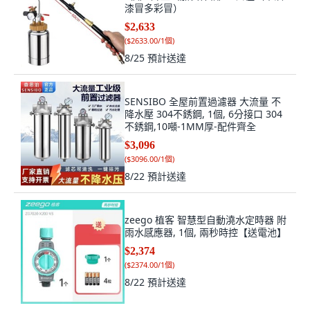
漆冒多彩冒）
$2,633
(
$2633.00/1個
)
8/25
預計送達
SENSIBO 全屋前置過濾器 大流量 不
降水壓 304不銹鋼, 1個, 6分接口 304
不銹鋼,10噸-1MM厚-配件齊全
$3,096
(
$3096.00/1個
)
8/22
預計送達
zeego 植客 智慧型自動澆水定時器 附
雨水感應器, 1個, 兩秒時控【送電池】
$2,374
(
$2374.00/1個
)
8/22
預計送達