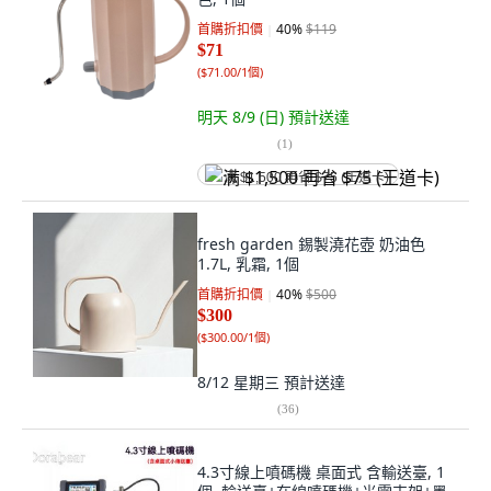
首購折扣價
40
%
$119
$71
(
$71.00/1個
)
明天 8/9 (日)
預計送達
(
1
)
满 $1,500 再省 $75 (王道卡)
fresh garden 錫製澆花壺 奶油色
1.7L, 乳霜, 1個
首購折扣價
40
%
$500
$300
(
$300.00/1個
)
8/12 星期三
預計送達
(
36
)
4.3寸線上噴碼機 桌面式 含輸送臺, 1