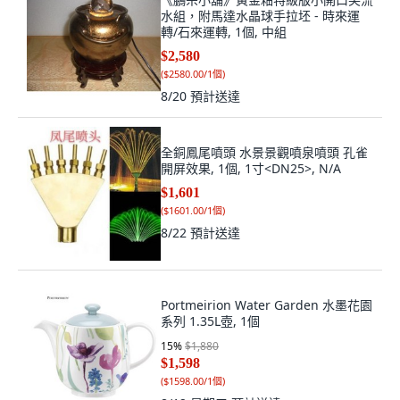
水組，附馬達水晶球手拉坯 - 時來運
轉/石來運轉, 1個, 中組
$2,580
(
$2580.00/1個
)
8/20
預計送達
全銅鳳尾噴頭 水景景觀噴泉噴頭 孔雀
開屏效果, 1個, 1寸<DN25>, N/A
$1,601
(
$1601.00/1個
)
8/22
預計送達
Portmeirion Water Garden 水墨花園
系列 1.35L壺, 1個
15
%
$1,880
$1,598
(
$1598.00/1個
)