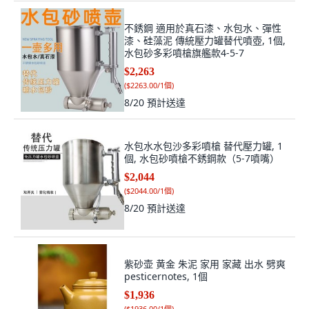
不銹鋼 適用於真石漆、水包水、彈性
漆、硅藻泥 傳統壓力罐替代噴壺, 1個,
水包砂多彩噴槍旗艦款4-5-7
$2,263
(
$2263.00/1個
)
8/20
預計送達
水包水水包沙多彩噴槍 替代壓力罐, 1
個, 水包砂噴槍不銹鋼款（5-7噴嘴）
$2,044
(
$2044.00/1個
)
8/20
預計送達
紫砂壶 黄金 朱泥 家用 家藏 出水 劈爽
pesticernotes, 1個
$1,936
(
$1936.00/1個
)