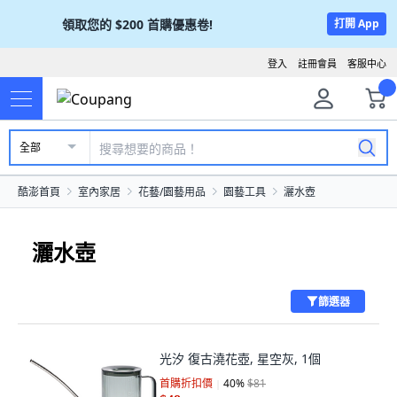
領取您的
$200
首購優惠卷!
打開 App
登入
註冊會員
客服中心
全部
酷澎首頁
室內家居
花藝/園藝用品
園藝工具
灑水壺
灑水壺
篩選器
光汐 復古澆花壺, 星空灰, 1個
首購折扣價
40
%
$81