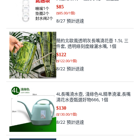
$85
(
$85.00/1個
)
8/27
預計送達
簡約北歐風透明灰長嘴澆花壺 1.5L 三
件套, 透明綠刻度線灑水嘴, 1個
$122
(
$122.00/1個
)
8/22
預計送達
4L長嘴澆水壺, 淺綠色4L精準澆灌,長嘴
澆花水壺甄選好物666, 1個
$130
(
$130.00/1個
)
8/22
預計送達