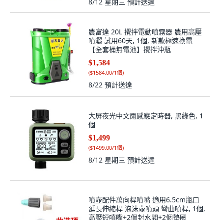
8/12 星期三
預計送達
農富達 20L 攪拌電動噴霧器 農用高壓
噴灑 試用60天, 1個, 新款極速換電
【全套桶無電池】攪拌沖瓶
$1,584
(
$1584.00/1個
)
8/22
預計送達
大屏夜光中文雨感應定時器, 黑綠色, 1
個
$1,499
(
$1499.00/1個
)
8/12 星期三
預計送達
噴壺配件萬向桿噴嘴 適用6.5cm瓶口
延長伸縮桿 泡沫壺噴頭 彎曲噴桿, 1個,
高壓短噴嘴+2個封水閥+2個墊圈