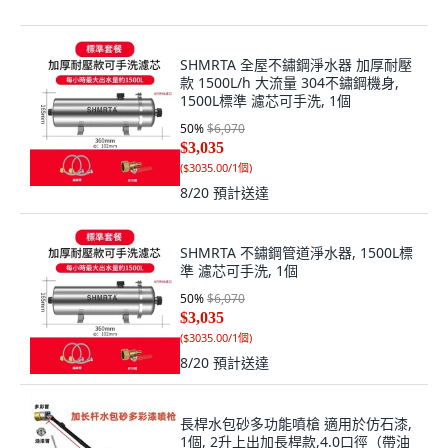
SHMRTA 全屋不鏽鋼淨水器 加厚耐壓
款 1500L/h 大流量 304不鏽鋼機身,
1500L標準 濾芯可手洗, 1個
50
%
$6,070
$3,035
(
$3035.00/1個
)
8/20
預計送達
SHMRTA 不鏽鋼管道淨水器, 1500L標
準 濾芯可手洗, 1個
50
%
$6,070
$3,035
(
$3035.00/1個
)
8/20
預計送達
長桿水包砂多功能噴槍 適用於仿石漆,
1個, 2升上出加長桿款,4.0口徑（帶油