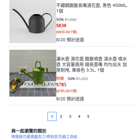
不鏽鋼園藝長嘴澆花壺, 黑色 450ML,
1個
50
%
$1,660
$830
(
$830.00/1個
)
8/20
預計送達
灑水壺 澆花壺 園藝噴壺 澆水壺 噴水
壺 大容量兩用 細長壺嘴 均勻出水 加
厚耐用, 果綠色 3.5L, 1個
特價
34
%
$1,203
$785
(
$785.00/1個
)
8/20
預計送達
2
3
4
5
1
與一起瀏覽的類別
噴霧器
花鏟
園藝剪刀/修枝剪
花園工具組