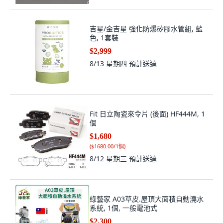
吉星/金吉星 強化防爆矽膠水管組, 藍
色, 1套裝
$2,999
8/13 星期四
預計送達
Fit 日立陶瓷來令片 (後面) HF444M, 1
個
$1,680
(
$1680.00/1個
)
8/12 星期三
預計送達
綠藝家 A03草皮.屋頂大面積自動澆水
系統, 1個, 一般電池式
$2,300