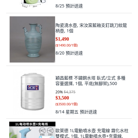
8/25
預計送達
陶瓷澆水壺, 宋汝窯藍釉支釘跳刀紋龍
柄壺, 1個
$1,490
(
$1490.00/1個
)
8/20
預計送達
穎昌藍標 不鏽鋼水塔 臥式/立式 多種
容量選擇, 1個, 平底(無腳架),500
20
%
$4,375
$3,500
(
$3500.00/1個
)
8/14 星期五
預計送達
歐萊德 1L電動噴水壺 充電線 霧化水柱
雙模式, 1個, 1L電動噴水壺+充電線,