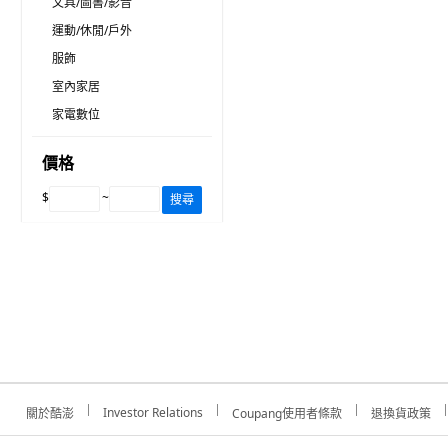
文具/圖書/影音
運動/休閒/戶外
服飾
室內家居
家電數位
價格
$
~
搜尋
Investor Relations
關於酷澎
Coupang使用者條款
退換貨政策