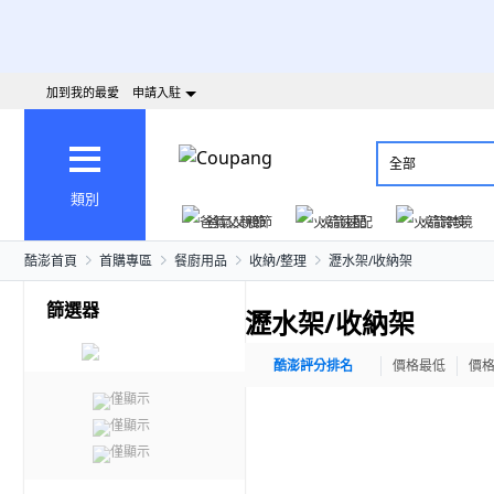
加到我的最愛
申請入駐
全部
類別
爸氣父親節
火箭速配
火箭跨境
酷澎首頁
首購專區
餐廚用品
收納/整理
瀝水架/收納架
篩選器
瀝水架/收納架
酷澎評分排名
價格最低
價
僅顯示
僅顯示
僅顯示