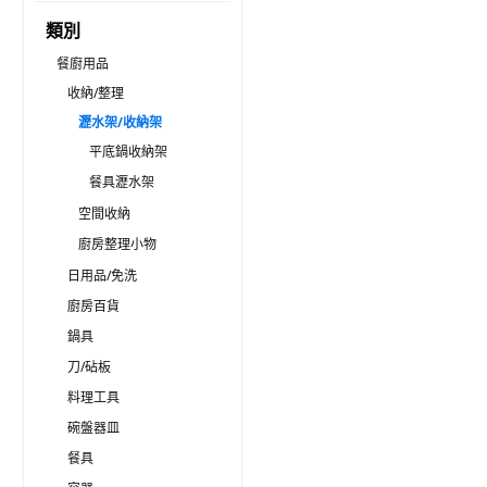
類別
餐廚用品
收納/整理
瀝水架/收納架
平底鍋收納架
餐具瀝水架
空間收納
廚房整理小物
日用品/免洗
廚房百貨
鍋具
刀/砧板
料理工具
碗盤器皿
餐具