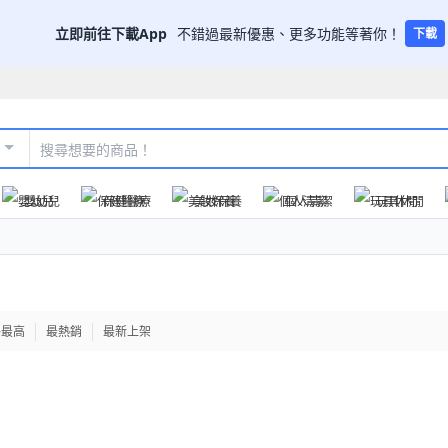
立即前往下載App
不錯過最新優惠、更多功能等著你！
下載
嬰幼兒
保健醫療
美妝保養
個人清潔
玩具休閒
格最高
最熱銷
最新上架