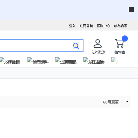
登入
註冊會員
客服中心
成為賣家
我的酷澎
購物車
文具圖書
食品飲料
生活用品
女性服飾
運動戶外
60
每頁筆