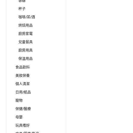
容器
杯子
咖啡/茶/酒
烘焙用品
廚房家電
兒童餐具
廚房用具
保溫用品
食品飲料
美妝保養
個人清潔
日用/紙品
寵物
保健/醫療
母嬰
玩具嗜好