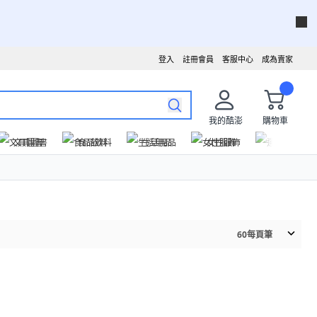
登入
註冊會員
客服中心
成為賣家
我的酷澎
購物車
文具圖書
食品飲料
生活用品
女性服飾
運動戶外
60
每頁筆