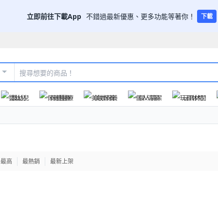
立即前往下載App
不錯過最新優惠、更多功能等著你！
下載
嬰幼兒
保健醫療
美妝保養
個人清潔
玩具休閒
格最高
最熱銷
最新上架