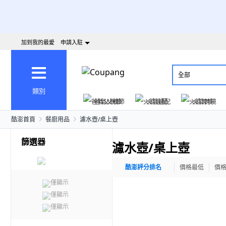
加到我的最愛
申請入駐
全部
類別
爸氣父親節
火箭速配
火箭跨境
酷澎首頁
餐廚用品
濾水壺/桌上壺
篩選器
濾水壺/桌上壺
酷澎評分排名
價格最低
價
僅顯示
僅顯示
僅顯示