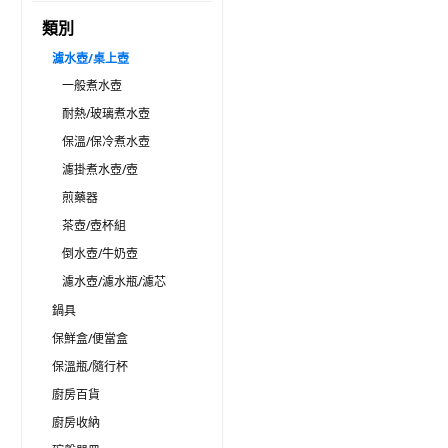
類別
濾水壺/桌上壺
一般煮水壺
耐熱/玻璃煮水壺
保溫/保冷煮水壺
濾掛煮水壺/壺
煎藥器
茶壺/壺杯組
倒水壺/牛奶壺
濾水壺/濾水瓶/濾芯
鍋具
保鮮盒/便當盒
保溫瓶/隨行杯
廚房百貨
廚房收納