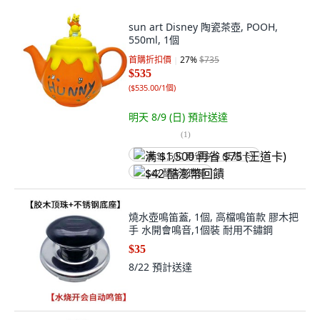
sun art Disney 陶瓷茶壺, POOH,
550ml, 1個
首購折扣價
27
%
$735
$535
(
$535.00/1個
)
明天 8/9 (日)
預計送達
(
1
)
满 $1,500 再省 $75 (王道卡)
$42 酷澎幣回饋
燒水壺鳴笛蓋, 1個, 高檔鳴笛款 膠木把
手 水開會鳴音,1個裝 耐用不鏽鋼
$35
8/22
預計送達