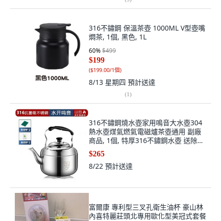
316不鏽鋼 保溫茶壺 1000ML V型壺嘴
燜茶, 1個, 黑色, 1L
60
%
$499
$199
(
$199.00/1個
)
8/13 星期四
預計送達
(
1
)
316不鏽鋼燒水壺家用鳴音大水壺304
熱水壺煤氣燃氣電磁爐茶壺通用 副廠
商品, 1個, 特厚316不鏽鋼水壺 送除垢
劑+清潔布,能裝量約2.25公斤 水開鳴
$265
音, N/A, 2.25公斤
8/22
預計送達
富爾康 專利型三叉孔衛生油杯 豪山林
內喜特麗莊頭北專用歐化型美冠式套餐