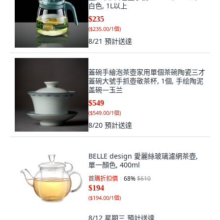
白色, 1L以上
$235
(
$235.00/1個
)
8/21
預計送達
蓋碗手繪泡茶壺家用單個茶碗陶瓷三才
蓋碗大號手抓壺敬茶杯, 1個, 手绘陶泥
盖碗—玉兰
$549
(
$549.00/1個
)
8/20
預計送達
BELLE design 愛麗絲玻璃濾網茶壺,
單一顏色, 400ml
首購折扣價
68
%
$610
$194
(
$194.00/1個
)
8/12 星期三
預計送達