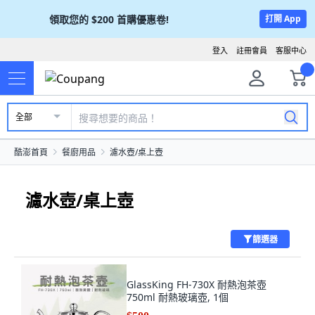
領取您的
$200
首購優惠卷!
打開 App
登入
註冊會員
客服中心
全部
酷澎首頁
餐廚用品
濾水壺/桌上壺
濾水壺/桌上壺
篩選器
GlassKing FH-730X 耐熱泡茶壺
750ml 耐熱玻璃壺, 1個