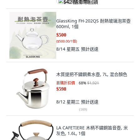
$42 酷澎幣回饋
GlassKing FH-202QS 耐熱玻璃泡茶壺
600ml, 1個
$500
(
$500.00/1個
)
8/14 星期五
預計送達
木質提把不鏽鋼煮水壺, 7L, 混合顏色
首購折扣價
68
%
$1,921
$598
8/12 星期三
預計送達
(
169
)
LA CAFETIERE 木柄不鏽鋼笛音壺, 米
灰色, 1.6L, 1個