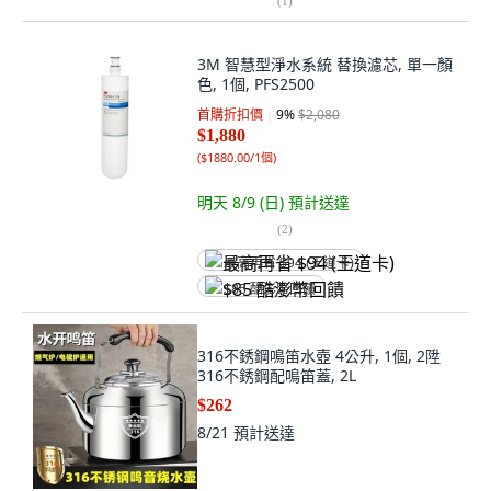
(
1
)
3M 智慧型淨水系統 替換濾芯, 單一顏
色, 1個, PFS2500
首購折扣價
9
%
$2,080
$1,880
(
$1880.00/1個
)
明天 8/9 (日)
預計送達
(
2
)
最高再省 $94 (王道卡)
$85 酷澎幣回饋
316不銹鋼鳴笛水壺 4公升, 1個, 2陞
316不銹鋼配鳴笛蓋, 2L
$262
8/21
預計送達