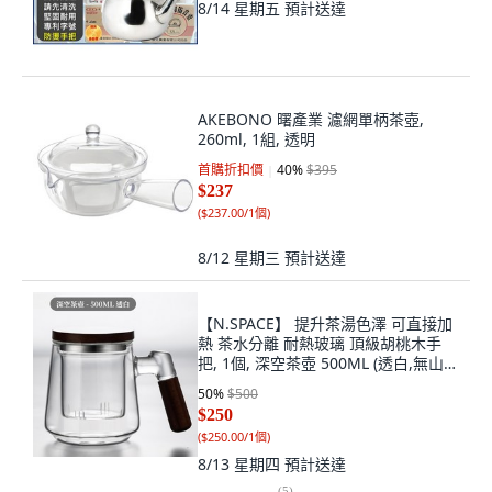
8/14 星期五
預計送達
AKEBONO 曙產業 濾網單柄茶壺,
260ml, 1組, 透明
首購折扣價
40
%
$395
$237
(
$237.00/1個
)
8/12 星期三
預計送達
【N.SPACE】 提升茶湯色澤 可直接加
熱 茶水分離 耐熱玻璃 頂級胡桃木手
把, 1個, 深空茶壺 500ML (透白,無山
形）, 透白
50
%
$500
$250
(
$250.00/1個
)
8/13 星期四
預計送達
(
5
)