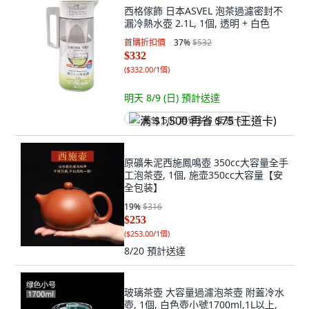
西格傢飾 日本ASVEL 泡茶過濾密封不
漏冷熱水壺 2.1L, 1個, 透明 + 白色
首購折扣價
37
%
$532
$332
(
$332.00/1個
)
明天 8/9 (日)
預計送達
满 $1,500 再省 $75 (王道卡)
原礦朱泥西施鳳鳴壺 350cc大容量全手
工泡茶壺, 1個, 施壶350cc大容量【安
全包装】
19
%
$316
$253
(
$253.00/1個
)
8/20
預計送達
玻璃茶壺 大容量過濾泡茶壺 附蓋冷水
壺, 1個, 白色壺小號1700ml,1L以上,