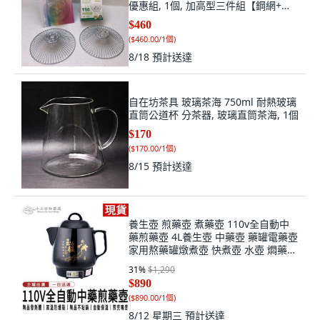
優惠組, 1個, 加高型三件組【鋼網+集
油杯+拋棄式】
$460
(
$460.00/1個
)
8/18
預計送達
自在坊茶具 玻璃茶海 750ml 耐熱玻璃
直筒公道杯 分茶器, 玻璃直筒茶海, 1個
$170
(
$170.00/1個
)
8/15
預計送達
養生壺 煎藥壺 煮藥壺 110v全自動中
藥煎藥壺 4L養生壺 中藥壺 藥罐電藥壺
家用熬藥罐燉煮壺 快煮壺 水壺 燜藥
壺, 1個, 黑色, 4L
31
%
$1,290
$890
(
$890.00/1個
)
8/12 星期三
預計送達