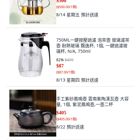
$500
(
$500.00/1個
)
8/14 星期五
預計送達
750ML一鍵按壓過濾 泡茶壺 玻璃濾茶
壺 耐熱玻璃 飄逸杯, 1個, 一鍵過濾玻
璃杯, N/A, 750ml
82
%
$499
$87
(
$87.00/1個
)
8/13 星期四
預計送達
手工紫砂鳳鳴壺 雲南紫陶漢瓦壺 大容
量, 1個, 紫泥鳳鳴壺,一壺二杯
$405
(
$405.00/1個
)
8/22
預計送達