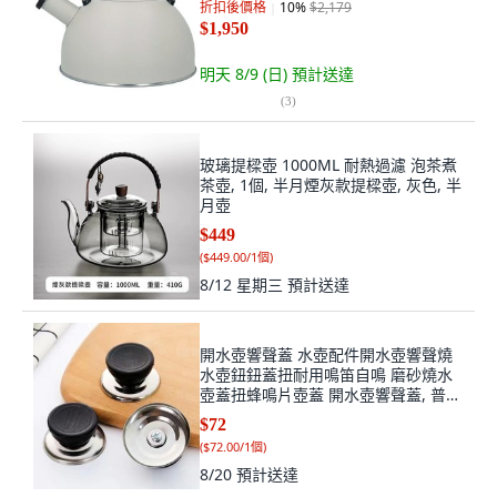
折扣後價格
10
%
$2,179
$1,950
明天 8/9 (日)
預計送達
(
3
)
玻璃提樑壺 1000ML 耐熱過濾 泡茶煮
茶壺, 1個, 半月煙灰款提樑壺, 灰色, 半
月壺
$449
(
$449.00/1個
)
8/12 星期三
預計送達
開水壺響聲蓋 水壺配件開水壺響聲燒
水壺鈕鈕蓋扭耐用鳴笛自鳴 磨砂燒水
壺蓋扭蜂鳴片壺蓋 開水壺響聲蓋, 普通
款 普通款式不鳴笛 ,1個裝, 1個
$72
(
$72.00/1個
)
8/20
預計送達