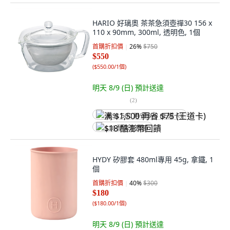
HARIO 好璃奧 茶茶急須壺禪30 156 x
110 x 90mm, 300ml, 透明色, 1個
首購折扣價
26
%
$750
$550
(
$550.00/1個
)
明天 8/9 (日)
預計送達
(
2
)
满 $1,500 再省 $75 (王道卡)
$18 酷澎幣回饋
HYDY 矽膠套 480ml專用 45g, 拿鐵, 1
個
首購折扣價
40
%
$300
$180
(
$180.00/1個
)
明天 8/9 (日)
預計送達