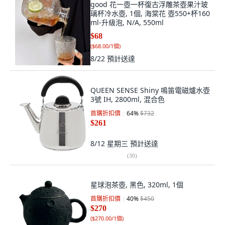
good 花一壺一杯復古浮雕茶壺果汁玻
璃杯冷水壺, 1個, 海棠花 壺550+杯160
ml-升級泡, N/A, 550ml
$68
(
$68.00/1個
)
8/22
預計送達
QUEEN SENSE Shiny 鳴笛電磁爐水壺
3號 IH, 2800ml, 混合色
首購折扣價
64
%
$732
$261
8/12 星期三
預計送達
(
30
)
星球泡茶壺, 黑色, 320ml, 1個
首購折扣價
40
%
$450
$270
(
$270.00/1個
)