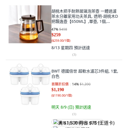
胡桃木把手耐熱玻璃泡茶壺 一體過濾
茶水分離家用功夫茶具, 透明-胡桃木D
把飄逸壺【650ML】,單壺, 1個,
650ml
47
%
$498
$259
(
$259.00/1個
)
8/13 星期四
預計送達
(
3
)
BWT 德國倍世 超軟水濾芯3件組, 1套,
白色
首購折扣價
14
%
$1,390
$1,190
(
$1190.00/1個
)
明天 8/9 (日)
預計送達
(
1
)
满 $1,500 再省 $75 (王道卡)