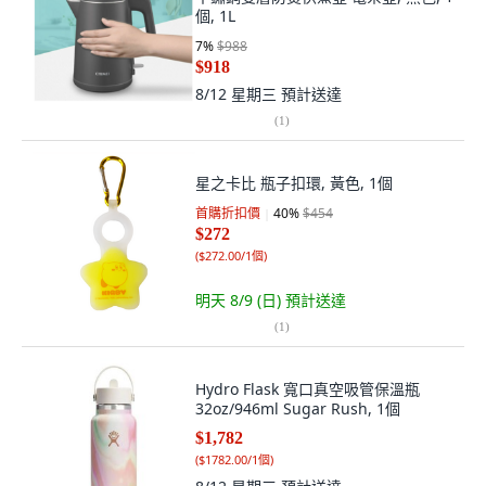
個, 1L
7
%
$988
$918
8/12 星期三
預計送達
(
1
)
星之卡比 瓶子扣環, 黃色, 1個
首購折扣價
40
%
$454
$272
(
$272.00/1個
)
明天 8/9 (日)
預計送達
(
1
)
Hydro Flask 寬口真空吸管保溫瓶
32oz/946ml Sugar Rush, 1個
$1,782
(
$1782.00/1個
)