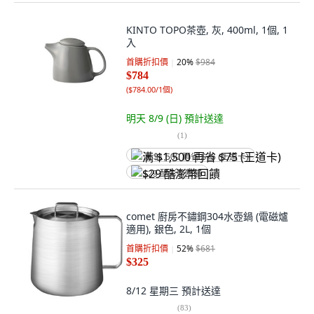
KINTO TOPO茶壺, 灰, 400ml, 1個, 1
入
首購折扣價
20
%
$984
$784
(
$784.00/1個
)
明天 8/9 (日)
預計送達
(
1
)
满 $1,500 再省 $75 (王道卡)
$29 酷澎幣回饋
comet 廚房不鏽鋼304水壺鍋 (電磁爐
適用), 銀色, 2L, 1個
首購折扣價
52
%
$681
$325
8/12 星期三
預計送達
(
83
)