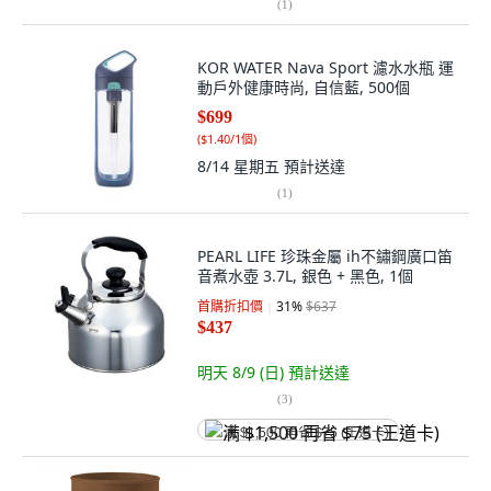
(
1
)
KOR WATER Nava Sport 濾水水瓶 運
動戶外健康時尚, 自信藍, 500個
$699
(
$1.40/1個
)
8/14 星期五
預計送達
(
1
)
PEARL LIFE 珍珠金屬 ih不鏽鋼廣口笛
音煮水壺 3.7L, 銀色 + 黑色, 1個
首購折扣價
31
%
$637
$437
明天 8/9 (日)
預計送達
(
3
)
满 $1,500 再省 $75 (王道卡)