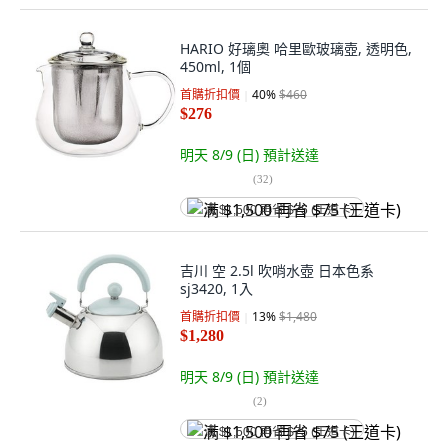
HARIO 好璃奧 哈里歐玻璃壺, 透明色,
450ml, 1個
首購折扣價
40
%
$460
$276
明天 8/9 (日)
預計送達
(
32
)
满 $1,500 再省 $75 (王道卡)
吉川 空 2.5l 吹哨水壺 日本色系
sj3420, 1入
首購折扣價
13
%
$1,480
$1,280
明天 8/9 (日)
預計送達
(
2
)
满 $1,500 再省 $75 (王道卡)