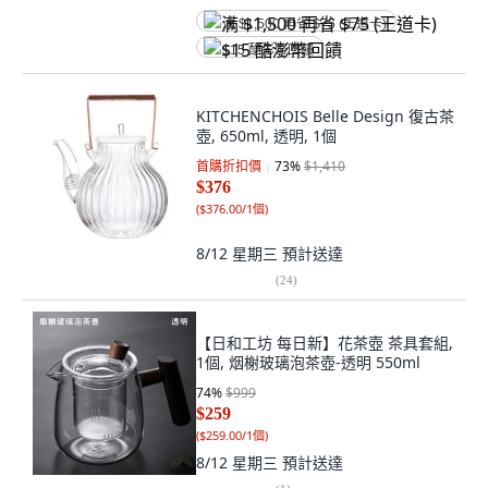
满 $1,500 再省 $75 (王道卡)
$15 酷澎幣回饋
KITCHENCHOIS Belle Design 復古茶
壺, 650ml, 透明, 1個
首購折扣價
73
%
$1,410
$376
(
$376.00/1個
)
8/12 星期三
預計送達
(
24
)
【日和工坊 每日新】花茶壺 茶具套組,
1個, 烟榭玻璃泡茶壺-透明 550ml
74
%
$999
$259
(
$259.00/1個
)
8/12 星期三
預計送達