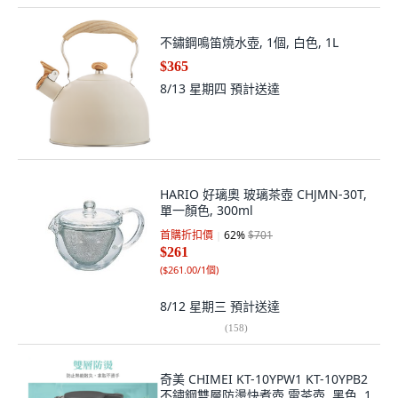
不鏽鋼鳴笛燒水壺, 1個, 白色, 1L
$365
8/13 星期四
預計送達
HARIO 好璃奧 玻璃茶壺 CHJMN-30T,
單一顏色, 300ml
首購折扣價
62
%
$701
$261
(
$261.00/1個
)
8/12 星期三
預計送達
(
158
)
奇美 CHIMEI KT-10YPW1 KT-10YPB2
不鏽鋼雙層防燙快煮壺 電茶壺, 黑色, 1