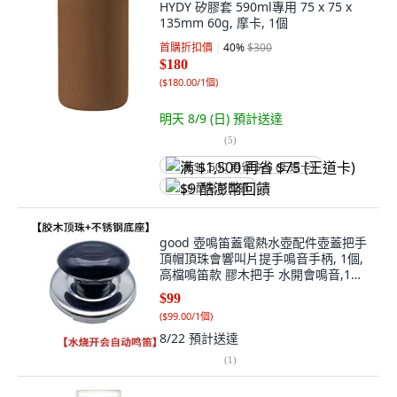
HYDY 矽膠套 590ml專用 75 x 75 x
135mm 60g, 摩卡, 1個
首購折扣價
40
%
$300
$180
(
$180.00/1個
)
明天 8/9 (日)
預計送達
(
5
)
满 $1,500 再省 $75 (王道卡)
$9 酷澎幣回饋
good 壺鳴笛蓋電熱水壺配件壺蓋把手
頂帽頂珠會響叫片提手鳴音手柄, 1個,
高檔鳴笛款 膠木把手 水開會鳴音,1個
裝 耐用不鏽鋼
$99
(
$99.00/1個
)
8/22
預計送達
(
1
)