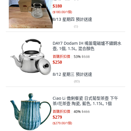
$180
(
$180.00/1個
)
8/13 星期四
預計送達
(
1
)
DAY7 Dodam IH 鳴笛電磁爐不鏽鋼水
壺, 1個, 1.5L, 混合顏色
首購折扣價
53
%
$538
$250
8/12 星期三
預計送達
(
83
)
Ciao Li 僑俐餐瓷 日式菊型茶壺 下午
茶/花茶壺 陶瓷, 藍色, 1.15L, 1個
首購折扣價
40
%
$466
$279
(
$279.00/1個
)