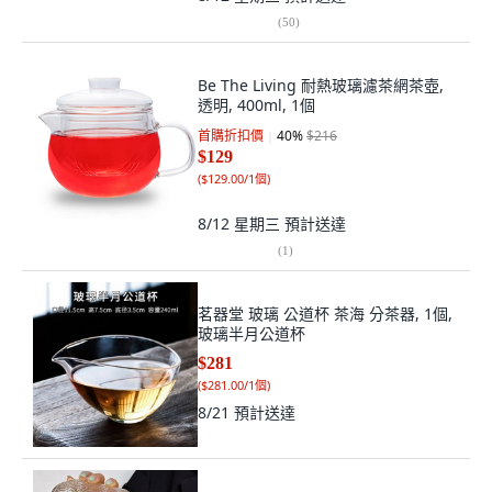
(
50
)
Be The Living 耐熱玻璃濾茶網茶壺,
透明, 400ml, 1個
首購折扣價
40
%
$216
$129
(
$129.00/1個
)
8/12 星期三
預計送達
(
1
)
茗器堂 玻璃 公道杯 茶海 分茶器, 1個,
玻璃半月公道杯
$281
(
$281.00/1個
)
8/21
預計送達