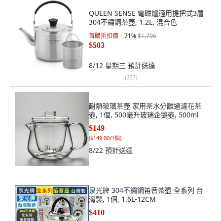
QUEEN SENSE 電磁爐適用提把式3層
304不鏽鋼茶壺, 1.2L, 混合色
首購折扣價
71
%
$1,796
$503
8/12 星期三
預計送達
(
257
)
耐熱玻璃茶壺 家用茶水分離過濾花茶
壺, 1個, 500毫升玻璃企鵝壺, 500ml
$149
(
$149.00/1個
)
8/22
預計送達
泉光牌 304不鏽鋼笛音茶壺 全系列 台
灣製, 1個, 1.6L-12CM
$410