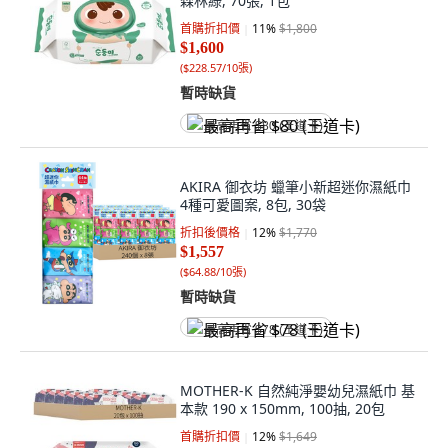
森林綠, 70張, 1包
首購折扣價
11
%
$1,800
$1,600
(
$228.57/10張
)
暫時缺貨
最高再省 $80 (王道卡)
AKIRA 御衣坊 蠟筆小新超迷你濕紙巾
4種可愛圖案, 8包, 30袋
折扣後價格
12
%
$1,770
$1,557
(
$64.88/10張
)
暫時缺貨
最高再省 $78 (王道卡)
MOTHER-K 自然純淨嬰幼兒濕紙巾 基
本款 190 x 150mm, 100抽, 20包
首購折扣價
12
%
$1,649