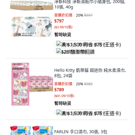
淨新科技 淨新濕紙巾小隨身包, 200個,
10張, 40g
首購折扣價
20
%
$997
$797
(
$3.99/10張
)
暫時缺貨
满 $1,500 再省 $75 (王道卡)
$28 酷澎幣回饋
Hello Kitty 凱蒂貓 超迷你 純水柔濕巾,
8包, 24袋
首購折扣價
20
%
$989
$789
(
$41.09/10張
)
暫時缺貨
满 $1,500 再省 $75 (王道卡)
FARLIN 手口濕巾, 30張, 3包