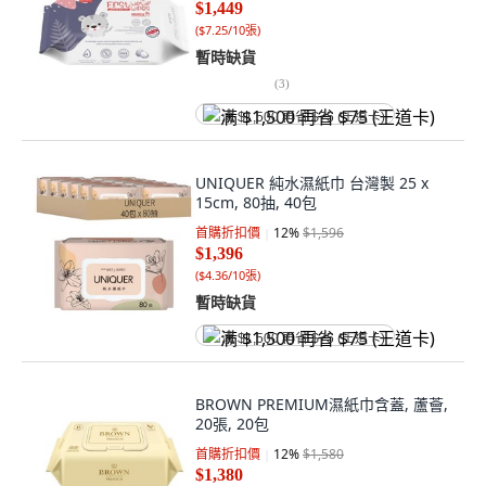
$1,449
(
$7.25/10張
)
暫時缺貨
(
3
)
满 $1,500 再省 $75 (王道卡)
UNIQUER 純水濕紙巾 台灣製 25 x
15cm, 80抽, 40包
首購折扣價
12
%
$1,596
$1,396
(
$4.36/10張
)
暫時缺貨
满 $1,500 再省 $75 (王道卡)
BROWN PREMIUM濕紙巾含蓋, 蘆薈,
20張, 20包
首購折扣價
12
%
$1,580
$1,380