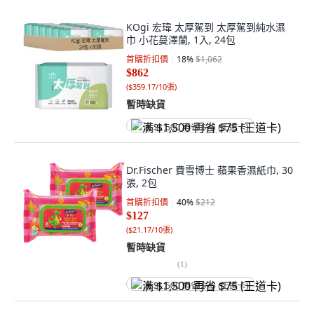
KOgi 宏瑋 太厚駕到 太厚駕到純水濕
巾 小花蔓澤蘭, 1入, 24包
首購折扣價
18
%
$1,062
$862
(
$359.17/10張
)
暫時缺貨
满 $1,500 再省 $75 (王道卡)
Dr.Fischer 費雪博士 蘋果香濕紙巾, 30
張, 2包
首購折扣價
40
%
$212
$127
(
$21.17/10張
)
暫時缺貨
(
1
)
满 $1,500 再省 $75 (王道卡)