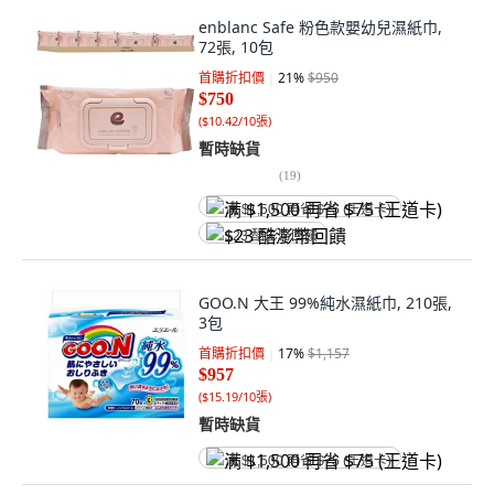
enblanc Safe 粉色款嬰幼兒濕紙巾,
72張, 10包
首購折扣價
21
%
$950
$750
(
$10.42/10張
)
暫時缺貨
(
19
)
满 $1,500 再省 $75 (王道卡)
$23 酷澎幣回饋
GOO.N 大王 99%純水濕紙巾, 210張,
3包
首購折扣價
17
%
$1,157
$957
(
$15.19/10張
)
暫時缺貨
满 $1,500 再省 $75 (王道卡)