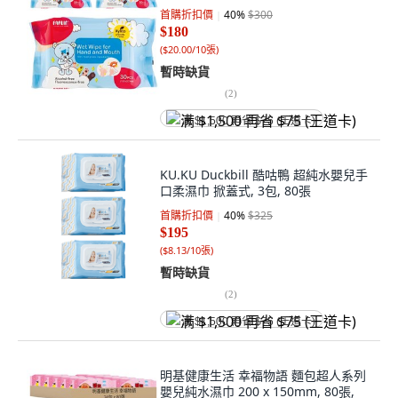
首購折扣價
40
%
$300
$180
(
$20.00/10張
)
暫時缺貨
(
2
)
满 $1,500 再省 $75 (王道卡)
KU.KU Duckbill 酷咕鴨 超純水嬰兒手
口柔濕巾 掀蓋式, 3包, 80張
首購折扣價
40
%
$325
$195
(
$8.13/10張
)
暫時缺貨
(
2
)
满 $1,500 再省 $75 (王道卡)
明基健康生活 幸福物語 麵包超人系列
嬰兒純水濕巾 200 x 150mm, 80張,