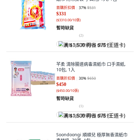
首購折扣價
37
%
$531
$331
(
$3310.00/10張
)
暫時缺貨
(
2
)
满 $1,500 再省 $75 (王道卡)
芊柔 清除腸道病毒濕紙巾 口手濕紙,
10包, 1入
首購折扣價
30
%
$650
$450
(
$450.00/10張
)
暫時缺貨
(
1
)
满 $1,500 再省 $75 (王道卡)
Soondoongi 順順兒 極厚無香濕紙巾