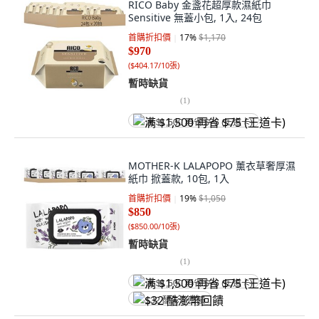
RICO Baby 金盞花超厚款濕紙巾
Sensitive 無蓋小包, 1入, 24包
首購折扣價
17
%
$1,170
$970
(
$404.17/10張
)
暫時缺貨
(
1
)
满 $1,500 再省 $75 (王道卡)
MOTHER-K LALAPOPO 薰衣草奢厚濕
紙巾 掀蓋款, 10包, 1入
首購折扣價
19
%
$1,050
$850
(
$850.00/10張
)
暫時缺貨
(
1
)
满 $1,500 再省 $75 (王道卡)
$32 酷澎幣回饋