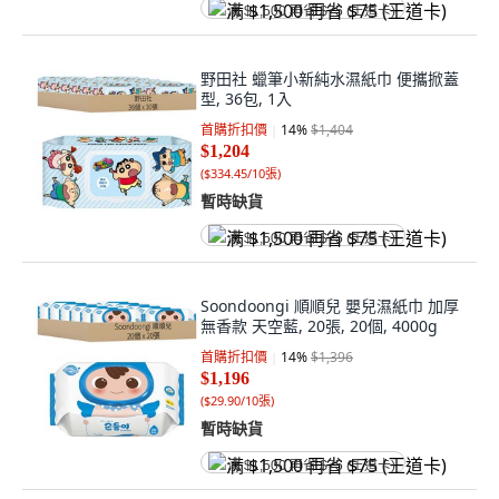
满 $1,500 再省 $75 (王道卡)
野田社 蠟筆小新純水濕紙巾 便攜掀蓋
型, 36包, 1入
首購折扣價
14
%
$1,404
$1,204
(
$334.45/10張
)
暫時缺貨
满 $1,500 再省 $75 (王道卡)
Soondoongi 順順兒 嬰兒濕紙巾 加厚
無香款 天空藍, 20張, 20個, 4000g
首購折扣價
14
%
$1,396
$1,196
(
$29.90/10張
)
暫時缺貨
满 $1,500 再省 $75 (王道卡)