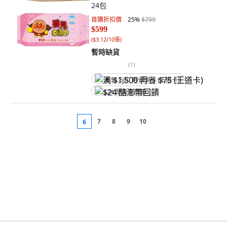
24包
首購折扣價
25
%
$799
$599
(
$3.12/10張
)
暫時缺貨
(
1
)
满 $1,500 再省 $75 (王道卡)
$24 酷澎幣回饋
7
8
9
10
6