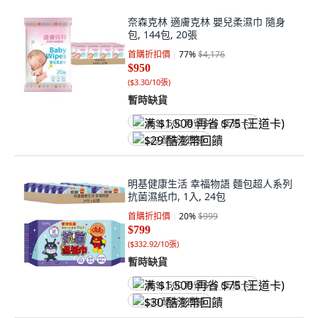
奈森克林 適膚克林 嬰兒柔濕巾 隨身
包, 144包, 20張
首購折扣價
77
%
$4,176
$950
(
$3.30/10張
)
暫時缺貨
满 $1,500 再省 $75 (王道卡)
$29 酷澎幣回饋
明基健康生活 幸福物語 麵包超人系列
抗菌濕紙巾, 1入, 24包
首購折扣價
20
%
$999
$799
(
$332.92/10張
)
暫時缺貨
满 $1,500 再省 $75 (王道卡)
$30 酷澎幣回饋