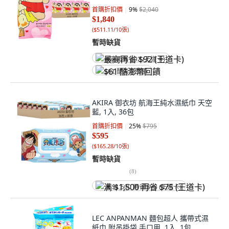
首購折扣價
9
%
$2,040
$1,840
(
$511.11/10張
)
暫時缺貨
最高再省 $92 (王道卡)
$61 酷澎幣回饋
AKIRA 御衣坊 航海王純水濕紙巾 天空
藍, 1入, 36包
首購折扣價
25
%
$795
$595
(
$165.28/10張
)
暫時缺貨
(
8
)
满 $1,500 再省 $75 (王道卡)
LEC ANPANMAN 麵包超人 攜帶式濕
紙巾 附吊掛袋 手口用, 1入, 1包