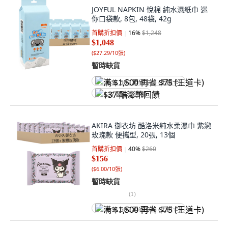
JOYFUL NAPKIN 悅棉 純水濕紙巾 迷
你口袋款, 8包, 48袋, 42g
首購折扣價
16
%
$1,248
$1,048
(
$27.29/10張
)
暫時缺貨
满 $1,500 再省 $75 (王道卡)
$37 酷澎幣回饋
AKIRA 御衣坊 酷洛米純水柔濕巾 紫戀
玫瑰款 便攜型, 20張, 13個
首購折扣價
40
%
$260
$156
(
$6.00/10張
)
暫時缺貨
(
1
)
满 $1,500 再省 $75 (王道卡)