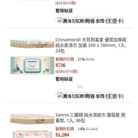
(
$34.50/10張
)
暫時缺貨
满 $1,500 再省 $75 (王道卡)
Cinnamoroll 大耳狗喜拿 優質加厚超
純水柔濕巾 加蓋 200 x 160mm, 1入,
24包
首購折扣價
21
%
$936
$736
(
$306.67/10張
)
暫時缺貨
(
5
)
满 $1,500 再省 $75 (王道卡)
Sanrio 三麗鷗 純水濕紙巾 蘑菇屋 掀
蓋型, 1入, 36包
首購折扣價
14
%
$1,404
$1,204