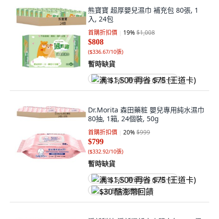
熊寶寶 超厚嬰兒濕巾 補充包 80張, 1
入, 24包
首購折扣價
19
%
$1,008
$808
(
$336.67/10張
)
暫時缺貨
满 $1,500 再省 $75 (王道卡)
Dr.Morita 森田藥粧 嬰兒專用純水濕巾
80抽, 1箱, 24個裝, 50g
首購折扣價
20
%
$999
$799
(
$332.92/10張
)
暫時缺貨
满 $1,500 再省 $75 (王道卡)
$30 酷澎幣回饋