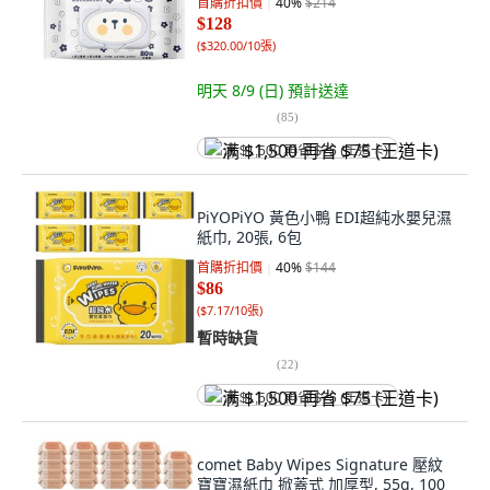
首購折扣價
40
%
$214
$128
(
$320.00/10張
)
明天 8/9 (日)
預計送達
(
85
)
满 $1,500 再省 $75 (王道卡)
PiYOPiYO 黃色小鴨 EDI超純水嬰兒濕
紙巾, 20張, 6包
首購折扣價
40
%
$144
$86
(
$7.17/10張
)
暫時缺貨
(
22
)
满 $1,500 再省 $75 (王道卡)
comet Baby Wipes Signature 壓紋
寶寶濕紙巾 掀蓋式 加厚型, 55g, 100