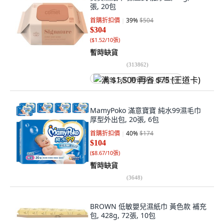
張, 20包
首購折扣價
39
%
$504
$304
(
$1.52/10張
)
暫時缺貨
(
313862
)
满 $1,500 再省 $75 (王道卡)
MamyPoko 滿意寶寶 純水99濕毛巾
厚型外出包, 20張, 6包
首購折扣價
40
%
$174
$104
(
$8.67/10張
)
暫時缺貨
(
3648
)
BROWN 低敏嬰兒濕紙巾 黃色款 補充
包, 428g, 72張, 10包