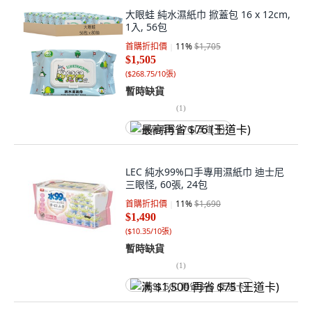
大眼蛙 純水濕紙巾 掀蓋包 16 x 12cm,
1入, 56包
首購折扣價
11
%
$1,705
$1,505
(
$268.75/10張
)
暫時缺貨
(
1
)
最高再省 $76 (王道卡)
LEC 純水99%口手專用濕紙巾 迪士尼
三眼怪, 60張, 24包
首購折扣價
11
%
$1,690
$1,490
(
$10.35/10張
)
暫時缺貨
(
1
)
满 $1,500 再省 $75 (王道卡)