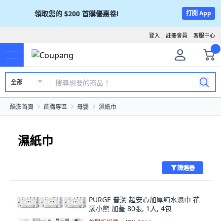
領取您的
$200
首購優惠卷!
打開 App
登入
註冊會員
客服中心
全部
酷澎首頁
首購專區
母嬰
濕紙巾
濕紙巾
篩選器
PURGE 普潔 超安心加厚純水濕巾 花
漾小熊 加蓋 80張, 1入, 4包