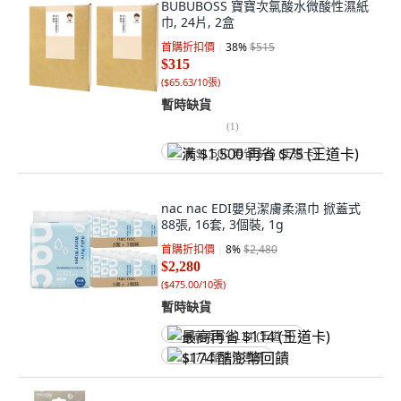
BUBUBOSS 寶寶次氯酸水微酸性濕紙
巾, 24片, 2盒
首購折扣價
38
%
$515
$315
(
$65.63/10張
)
暫時缺貨
(
1
)
满 $1,500 再省 $75 (王道卡)
nac nac EDI嬰兒潔膚柔濕巾 掀蓋式
88張, 16套, 3個裝, 1g
首購折扣價
8
%
$2,480
$2,280
(
$475.00/10張
)
暫時缺貨
最高再省 $114 (王道卡)
$174 酷澎幣回饋