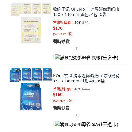
收納王妃 OPEN x 三麗鷗迷你濕紙巾
150 x 140mm 黃色, 4包, 6袋
首購折扣價
40
%
$294
$176
(
$73.33/10張
)
暫時缺貨
(
1
)
满 $1,500 再省 $75 (王道卡)
KOgi 宏瑋 純水迷你濕紙巾 涼感薄荷
150 x 140mm 8張, 4包, 6袋
首購折扣價
40
%
$282
$169
(
$70.42/10張
)
暫時缺貨
(
1
)
满 $1,500 再省 $75 (王道卡)