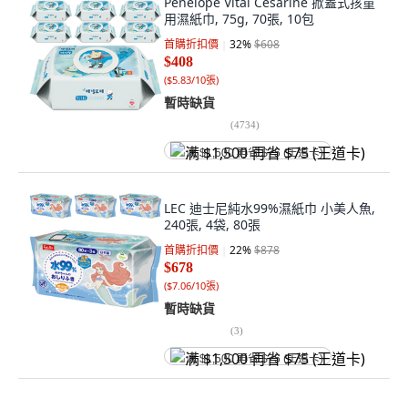
Penelope Vital Cesarine 掀蓋式孩童
用濕紙巾, 75g, 70張, 10包
首購折扣價
32
%
$608
$408
(
$5.83/10張
)
暫時缺貨
(
4734
)
满 $1,500 再省 $75 (王道卡)
LEC 迪士尼純水99%濕紙巾 小美人魚,
240張, 4袋, 80張
首購折扣價
22
%
$878
$678
(
$7.06/10張
)
暫時缺貨
(
3
)
满 $1,500 再省 $75 (王道卡)