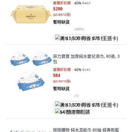
首購折扣價
40
%
$467
$280
(
$3.89/10張
)
暫時缺貨
(
6895
)
满 $1,500 再省 $75 (王道卡)
菲力寶寶 加厚純水嬰兒濕巾, 80張, 3
包
首購折扣價
40
%
$141
$84
(
$3.50/10張
)
暫時缺貨
(
3
)
满 $1,500 再省 $75 (王道卡)
$4 酷澎幣回饋
咪咪購物 純水濕紙巾 80抽 經典款藍