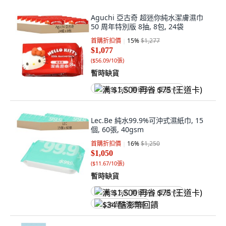
Aguchi 亞古奇 超迷你純水潔膚濕巾
50 周年特別版 8抽, 8包, 24袋
首購折扣價
15
%
$1,277
$1,077
(
$56.09/10張
)
暫時缺貨
满 $1,500 再省 $75 (王道卡)
Lec.Be 純水99.9%可沖式濕紙巾, 15
個, 60張, 40gsm
首購折扣價
16
%
$1,250
$1,050
(
$11.67/10張
)
暫時缺貨
满 $1,500 再省 $75 (王道卡)
$34 酷澎幣回饋