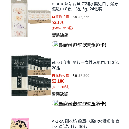
mugu 沐咕寶貝 超純水嬰兒口手潔牙
濕紙巾 8張, 1箱, 5g, 24個裝
首購折扣價
8
%
$2,376
$2,176
(
$906.67/10張
)
暫時缺貨
最高再省 $109 (王道卡)
etroit 伊拓 單包一次性濕紙巾, 120包,
20組
首購折扣價
8
%
$2,300
$2,100
(
$8.75/10張
)
暫時缺貨
最高再省 $105 (王道卡)
AKIRA 御衣坊 蠟筆小新純水濕紙巾 貪
吃小新款, 1包, 36包