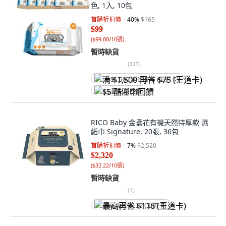
色, 1入, 10包
首購折扣價
40
%
$165
$99
(
$99.00/10張
)
暫時缺貨
(
227
)
满 $1,500 再省 $75 (王道卡)
$5 酷澎幣回饋
RICO Baby 金盞花有機天然特厚款 濕
紙巾 Signature, 20張, 36包
首購折扣價
7
%
$2,520
$2,320
(
$32.22/10張
)
暫時缺貨
(
1
)
最高再省 $116 (王道卡)