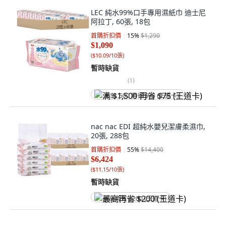
LEC 純水99%口手專用濕紙巾 迪士尼
阿拉丁, 60張, 18包
首購折扣價
15
%
$1,290
$1,090
(
$10.09/10張
)
暫時缺貨
(
1
)
满 $1,500 再省 $75 (王道卡)
nac nac EDI 超純水嬰兒潔膚柔濕巾,
20張, 288包
首購折扣價
55
%
$14,400
$6,424
(
$11.15/10張
)
暫時缺貨
最高再省 $200 (王道卡)