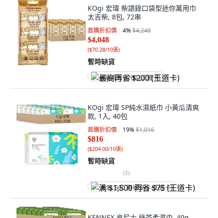
KOgi 宏瑋 柴語錄口袋型迷你萬用巾
太吉柴, 8包, 72串
首購折扣價
4
%
$4,248
$4,048
(
$70.28/10張
)
暫時缺貨
最高再省 $200 (王道卡)
KOgi 宏瑋 SP純水濕紙巾 小黃瓜清爽
款, 1入, 40包
首購折扣價
19
%
$1,016
$816
(
$204.00/10張
)
暫時缺貨
(
2
)
满 $1,500 再省 $75 (王道卡)
KENNEX 肯尼士 綠茶柔濕巾, 40g,