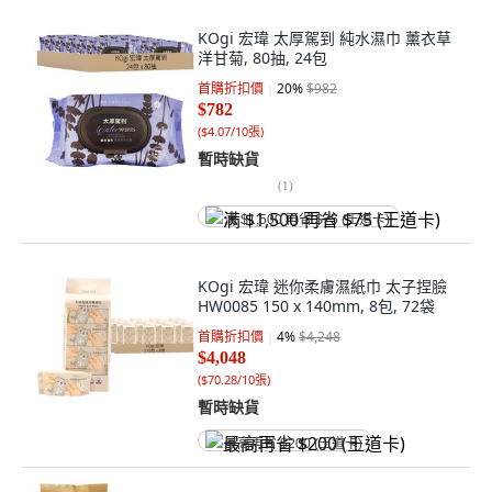
KOgi 宏瑋 太厚駕到 純水濕巾 薰衣草
洋甘菊, 80抽, 24包
首購折扣價
20
%
$982
$782
(
$4.07/10張
)
暫時缺貨
(
1
)
满 $1,500 再省 $75 (王道卡)
KOgi 宏瑋 迷你柔膚濕紙巾 太子捏臉
HW0085 150 x 140mm, 8包, 72袋
首購折扣價
4
%
$4,248
$4,048
(
$70.28/10張
)
暫時缺貨
最高再省 $200 (王道卡)