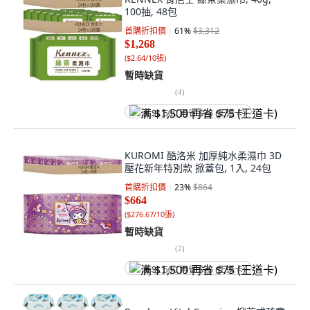
100抽, 48包
首購折扣價
61
%
$3,312
$1,268
(
$2.64/10張
)
暫時缺貨
(
4
)
满 $1,500 再省 $75 (王道卡)
KUROMI 酷洛米 加厚純水柔濕巾 3D
壓花新年特別款 掀蓋包, 1入, 24包
首購折扣價
23
%
$864
$664
(
$276.67/10張
)
暫時缺貨
(
2
)
满 $1,500 再省 $75 (王道卡)