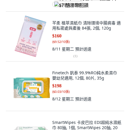
$7 酷澎幣回饋
芊柔 植萃濕紙巾 清除環境中腸病毒 適
用私密處與產後 84張, 2個, 120g
$160
(
$9.52/10張
)
8/11 星期二
預計送達
(
1
)
Finetech 釩泰 99.9%RO純水柔濕巾
嬰幼兒適用, 12個, 80片, 35g
$198
(
$0.03/10張
)
8/12 星期三
預計送達
SmartWipes 卡皮巴拉 EDI超純水濕紙
巾 80抽, 1個, SmartWipes 20抽, 20