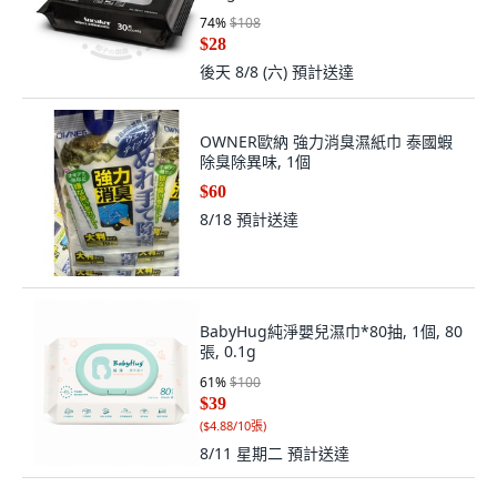
費】, 150g
74
%
$108
$28
後天 8/8 (六)
預計送達
OWNER歐納 強力消臭濕紙巾 泰國蝦
除臭除異味, 1個
$60
8/18
預計送達
BabyHug純淨嬰兒濕巾*80抽, 1個, 80
張, 0.1g
61
%
$100
$39
(
$4.88/10張
)
8/11 星期二
預計送達