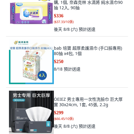
購, 1個, 奈森克林 水滴將 純水濕巾90
抽 12入, 90抽
$336
(
$37.33/10張
)
後天 8/8 (六)
預計送達
bab 培寶 超厚柔護濕巾 (手口臉專用)
80抽 x4包, 1個
$250
8/18
預計送達
ÖEIEZ 男士專用一次性洗臉巾 巨大厚
實 30x24cm, 1套, 45張, 2.2g
$299
(
$66.45/10張
)
後天 8/8 (六)
預計送達