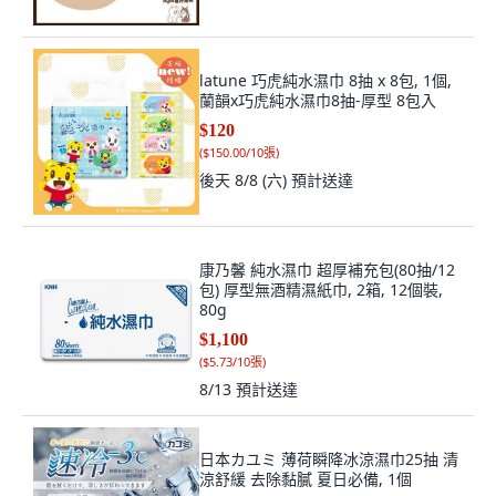
latune 巧虎純水濕巾 8抽 x 8包, 1個,
蘭韻x巧虎純水濕巾8抽-厚型 8包入
$120
(
$150.00/10張
)
後天 8/8 (六)
預計送達
康乃馨 純水濕巾 超厚補充包(80抽/12
包) 厚型無酒精濕紙巾, 2箱, 12個裝,
80g
$1,100
(
$5.73/10張
)
8/13
預計送達
日本カユミ 薄荷瞬降冰涼濕巾25抽 清
涼舒緩 去除黏膩 夏日必備, 1個