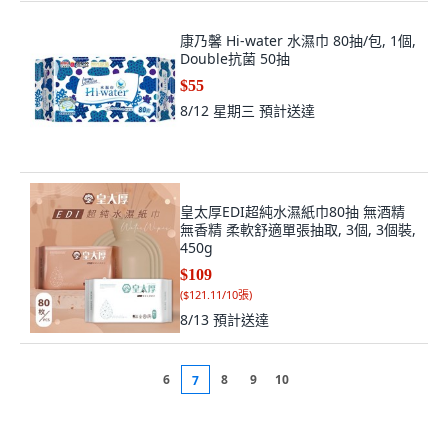
康乃馨 Hi-water 水濕巾 80抽/包, 1個,
Double抗菌 50抽
$55
8/12 星期三
預計送達
皇太厚EDI超純水濕紙巾80抽 無酒精
無香精 柔軟舒適單張抽取, 3個, 3個裝,
450g
$109
(
$121.11/10張
)
8/13
預計送達
6
8
9
10
7