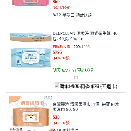
$69
(
$0.11/10張
)
8/12 星期三
預計送達
DEEPCLEAN 潔柔淨 濕式衛生紙, 40
包, 40張, 45gsm
首購折扣價
20
%
$995
$795
(
$4.97/10張
)
明天 8/7 (五)
預計送達
(
1
)
满 $1,500 再省 $75 (王道卡)
台灣製造 清潔柔濕巾, 1個, 柴寶 純水
柔濕巾 80, 80
$38
(
$4.75/10張
)
8/18
預計送達