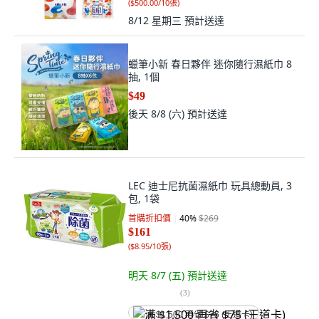
(
$500.00/10張
)
8/12 星期三
預計送達
蠟筆小新 春日夥伴 迷你隨行濕紙巾 8
抽, 1個
$49
後天 8/8 (六)
預計送達
LEC 迪士尼抗菌濕紙巾 玩具總動員, 3
包, 1袋
首購折扣價
40
%
$269
$161
(
$8.95/10張
)
明天 8/7 (五)
預計送達
(
3
)
满 $1,500 再省 $75 (王道卡)