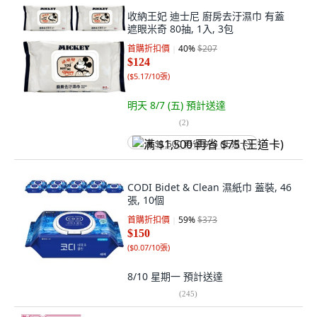
收納王妃 迪士尼 廚房去汙濕巾 有蓋
遮眼米奇 80抽, 1入, 3包
首購折扣價
40
%
$207
$124
(
$5.17/10張
)
明天 8/7 (五)
預計送達
(
2
)
满 $1,500 再省 $75 (王道卡)
CODI Bidet & Clean 濕紙巾 蓋裝, 46
張, 10個
首購折扣價
59
%
$373
$150
(
$0.07/10張
)
8/10 星期一
預計送達
(
245
)