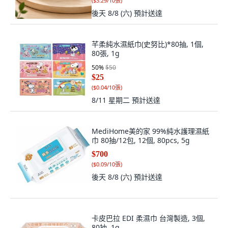
(
$3.29/10張
)
後天 8/8 (六)
預計送達
芊柔純水濕紙巾(史努比)*80抽, 1個,
80張, 1g
50
%
$50
$25
(
$0.04/10張
)
8/11 星期二
預計送達
MediHome美的家 99%純水護理濕紙
巾 80抽/12包, 12個, 80pcs, 5g
$700
(
$0.09/10張
)
後天 8/8 (六)
預計送達
卡皮巴拉 EDI 柔濕巾 台灣製造, 3個,
80抽, 1g