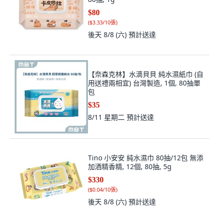
$80
(
$3.33/10張
)
後天 8/8 (六)
預計送達
【奈森克林】水滴貝貝 純水濕紙巾 (自
用送禮兩相宜) 台灣製造, 1個, 80抽單
包
$35
8/11 星期二
預計送達
Tino 小安安 純水濕巾 80抽/12包 無添
加酒精香精, 12個, 80抽, 5g
$330
(
$0.04/10張
)
後天 8/8 (六)
預計送達