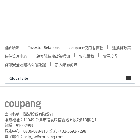
Investor Relations
關於酷澎
Coupang使用者條款
退換貨政策
信任管理中心
顧客隱私權政策通知
安心購物
資訊安全
資訊安全及隱私保護認證
加入酷澎商城
Global Site
公司名稱：酷澎股份有限公司
聯繫地址：11049 台北市信義區信義路五段7號13樓之1
統編：91002999
客服中心：0809-088-810 (免費) / 02-5592-7298
電子郵件：help_tw@coupang.com