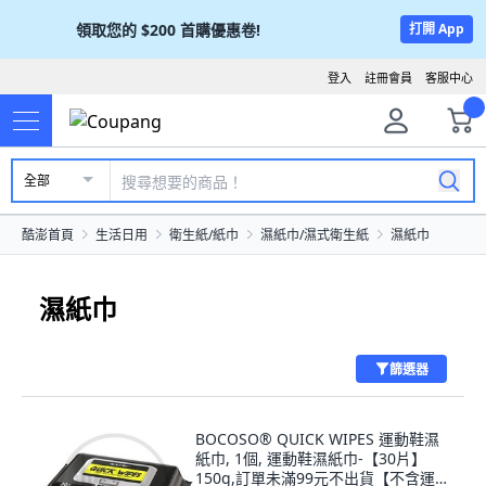
領取您的
$200
首購優惠卷!
打開 App
登入
註冊會員
客服中心
全部
酷澎首頁
生活日用
衛生紙/紙巾
濕紙巾/濕式衛生紙
濕紙巾
濕紙巾
篩選器
BOCOSO® QUICK WIPES 運動鞋濕
紙巾, 1個, 運動鞋濕紙巾-【30片】
150g,訂單未滿99元不出貨【不含運