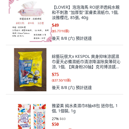
【LOVER】泡泡海馬 RO逆滲透純水親
和不刺激 "加厚型"潔膚柔濕紙巾, 1個,
淡雅櫻花, 85張, 40g
$49
(
$5.77/10張
)
後天 8/8 (六)
預計送達
綜藝玩很大x KESPOL 爽身抑味涼感濕
巾夏天必備濕紙巾清涼降溫除臭薄荷沁
涼, 1個, 【爽身粉20抽】克司博涼感濕
巾, 20抽
$75
(
$37.50/10張
)
後天 8/8 (六)
預計送達
雅姿美 純水柔濕巾8抽x8包 迷你包, 1
個, 1個裝, 1g
27
%
$69
$50