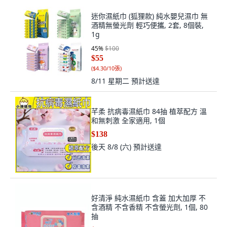
迷你濕紙巾 (狐狸款) 純水嬰兒濕巾 無
酒精無螢光劑 輕巧便攜, 2套, 8個裝,
1g
45
%
$100
$55
(
$4.30/10張
)
8/11 星期二
預計送達
芊柔 抗病毒濕紙巾 84抽 植萃配方 溫
和無刺激 全家適用, 1個
$138
後天 8/8 (六)
預計送達
好清淨 純水濕紙巾 含蓋 加大加厚 不
含酒精 不含香精 不含螢光劑, 1個, 80
抽