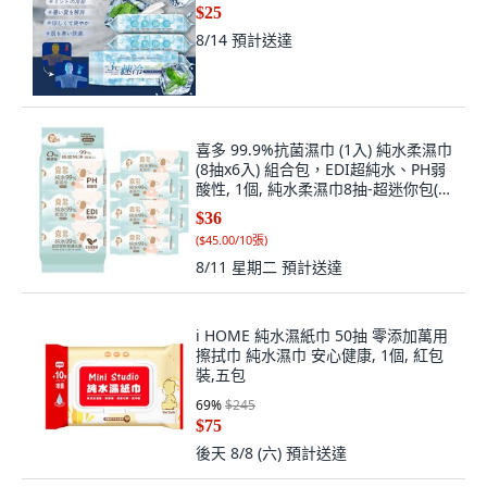
$25
8/14
預計送達
喜多 99.9%抗菌濕巾 (1入) 純水柔濕巾
(8抽x6入) 組合包，EDI超純水、PH弱
酸性, 1個, 純水柔濕巾8抽-超迷你包(6
入), 8抽
$36
(
$45.00/10張
)
8/11 星期二
預計送達
i HOME 純水濕紙巾 50抽 零添加萬用
擦拭巾 純水濕巾 安心健康, 1個, 紅包
裝,五包
69
%
$245
$75
後天 8/8 (六)
預計送達