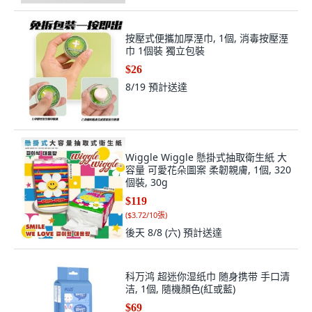
按壓式便攜加厚溼巾, 1個, 消毒按壓溼
巾 1個裝 獨立包裝
$26
8/19
預計送達
Wiggle Wiggle 懸掛式抽取衛生紙 大
容量 可愛花朵圖案 柔韌親膚, 1個, 320
個裝, 30g
$119
(
$3.72/10張
)
後天 8/8 (六)
預計送達
科万鸿 超迷你湿纸巾 随身携带 手口清
洁, 1個, 隨機顏色(紅或藍)
$69