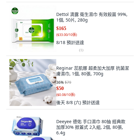
Dettol 滴露 衛生濕巾 有效殺菌 99%,
1個, 50片, 280g
$165
(
$33.00/10張
)
8/18
預計送達
(
1
)
Reginar 蕊肌娜 超柔加大加厚 抗菌潔
膚濕巾, 1個, 80張, 700g
36
%
$79
$50
(
$0.08/10張
)
後天 8/8 (六)
預計送達
Deeyee 德佑 手口濕巾 80抽 經典款
加厚30% 掀蓋式 2入組, 2個, 80張,
6.4g