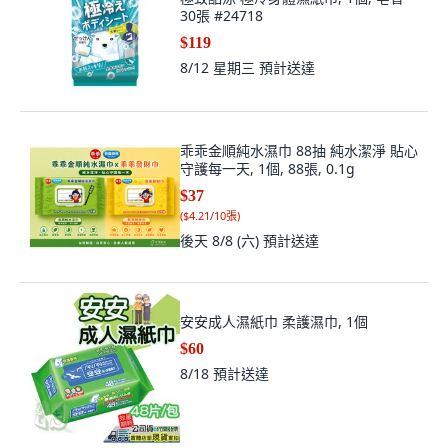
30張 #24718
$119
8/12 星期三
預計送達
乖乖金順純水濕巾 88抽 純水潔淨 貼心
守護每一天, 1個, 88張, 0.1g
$37
(
$4.21/10張
)
後天 8/8 (六)
預計送達
安安成人濕紙巾 柔護濕巾, 1個
$60
8/18
預計送達