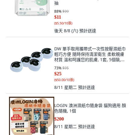
抽
88
%
$99
$11
(
$5.50/10張
)
後天 8/8 (六)
預計送達
DW 單手取用攜帶式一次性按壓濕紙巾
輕巧方便 隨時保持清潔衛生 柔軟親膚
材質 溫和呵護您的肌膚, 1套, 5個裝,
0.5g
73
%
$95
$25
(
$50.00/10張
)
8/11 星期二
預計送達
LOGIN 澳洲濕紙巾隨身袋 貓狗適用 顏
色隨機, 1個
$200
8/11 星期二
預計送達