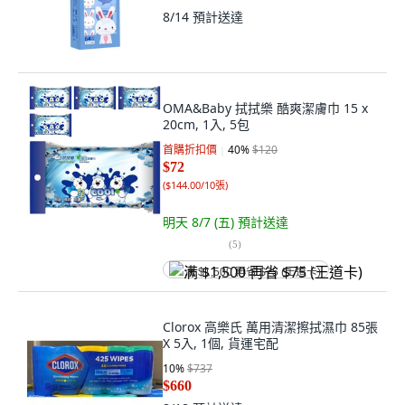
8/14
預計送達
OMA&Baby 拭拭樂 酷爽潔膚巾 15 x
20cm, 1入, 5包
首購折扣價
40
%
$120
$72
(
$144.00/10張
)
明天 8/7 (五)
預計送達
(
5
)
满 $1,500 再省 $75 (王道卡)
Clorox 高樂氏 萬用清潔擦拭濕巾 85張
X 5入, 1個, 貨運宅配
10
%
$737
$660