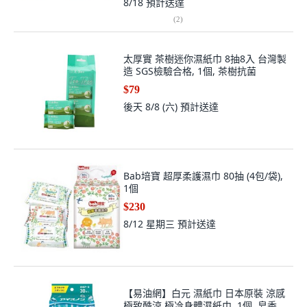
8/18
預計送達
(
2
)
太厚實 茶樹迷你濕紙巾 8抽8入 台灣製
造 SGS檢驗合格, 1個, 茶樹抗菌
$79
後天 8/8 (六)
預計送達
Bab培寶 超厚柔護濕巾 80抽 (4包/袋),
1個
$230
8/12 星期三
預計送達
【易油網】白元 濕紙巾 日本原裝 涼感
極致酷涼 極冷身體濕紙巾, 1個, 皂香