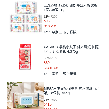
奈森克林 純水柔濕巾 夢幻人魚 30抽,
5個, 30張, 1g
62
%
$250
$95
(
$6.33/10張
)
8/11 星期二
預計送達
GAGAGO 櫻桃小丸子 純水濕紙巾 隨
身包, 8包, 8張, 4.375g
36
%
$109
$69
(
$1.35/10張
)
8/11 星期二
預計送達
MEGAMIE 動物同樂會 純水濕紙巾, 1
箱, 18個裝, 445g
34
%
$630
$415