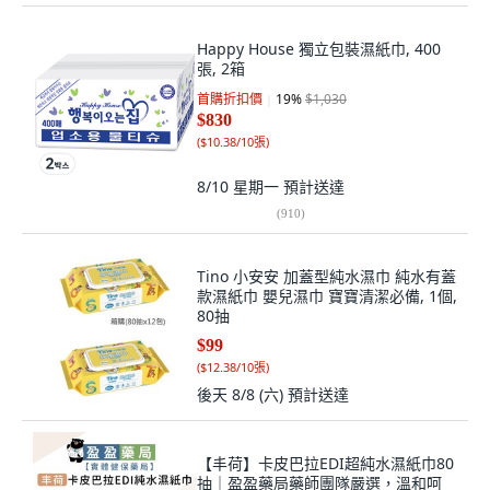
Happy House 獨立包裝濕紙巾, 400
張, 2箱
首購折扣價
19
%
$1,030
$830
(
$10.38/10張
)
8/10 星期一
預計送達
(
910
)
Tino 小安安 加蓋型純水濕巾 純水有蓋
款濕紙巾 嬰兒濕巾 寶寶清潔必備, 1個,
80抽
$99
(
$12.38/10張
)
後天 8/8 (六)
預計送達
【丰荷】卡皮巴拉EDI超純水濕紙巾80
抽｜盈盈藥局藥師團隊嚴選，溫和呵