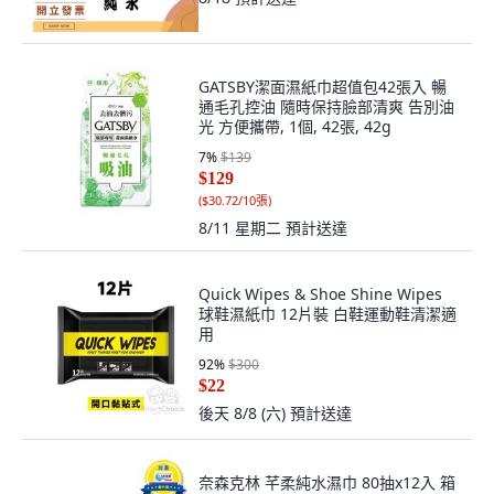
GATSBY潔面濕紙巾超值包42張入 暢
通毛孔控油 隨時保持臉部清爽 告別油
光 方便攜帶, 1個, 42張, 42g
7
%
$139
$129
(
$30.72/10張
)
8/11 星期二
預計送達
Quick Wipes & Shoe Shine Wipes
球鞋濕紙巾 12片裝 白鞋運動鞋清潔適
用
92
%
$300
$22
後天 8/8 (六)
預計送達
奈森克林 芊柔純水濕巾 80抽x12入 箱