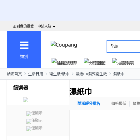
加到我的最愛
申請入駐
全部
類別
爸氣父親節
火箭速配
火箭跨境
酷澎首頁
生活日用
衛生紙/紙巾
濕紙巾/濕式衛生紙
濕紙巾
篩選器
濕紙巾
酷澎評分排名
價格最低
價
僅顯示
僅顯示
僅顯示