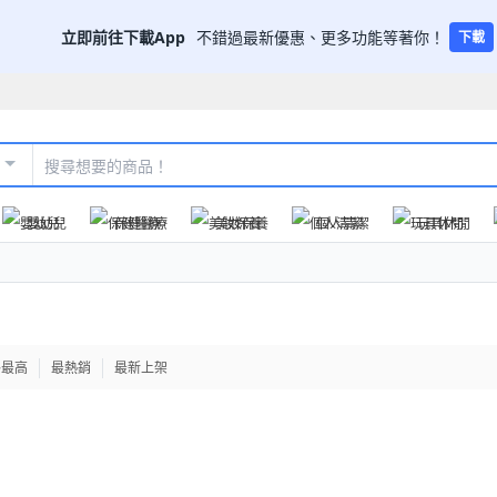
立即前往下載App
不錯過最新優惠、更多功能等著你！
下載
嬰幼兒
保健醫療
美妝保養
個人清潔
玩具休閒
格最高
最熱銷
最新上架