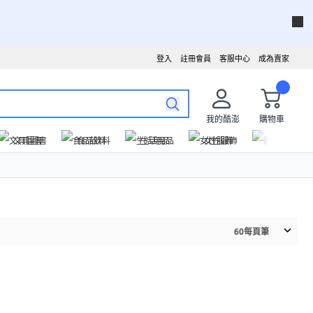
登入
註冊會員
客服中心
成為賣家
我的酷澎
購物車
文具圖書
食品飲料
生活用品
女性服飾
運動戶外
60
每頁筆