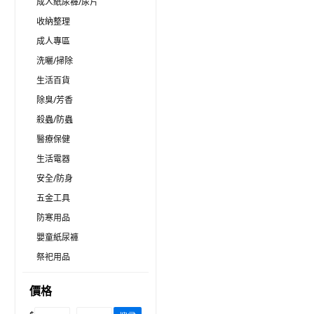
成人紙尿褲/尿片
收納整理
成人專區
洗曬/掃除
生活百貨
除臭/芳香
殺蟲/防蟲
醫療保健
生活電器
安全/防身
五金工具
防寒用品
嬰童紙尿褲
祭祀用品
價格