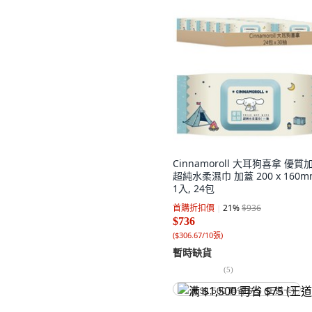
Cinnamoroll 大耳狗喜拿 優質
超純水柔濕巾 加蓋 200 x 160m
1入, 24包
首購折扣價
21
%
$936
$736
(
$306.67/10張
)
暫時缺貨
(
5
)
满 $1,500 再省 $75 (王道卡)