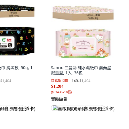
 純黑款, 50g, 1
Sanrio 三麗鷗 純水濕紙巾 蘑菇屋
掀蓋型, 1入, 36包
$1,404
首購折扣價
14
%
$1,404
$1,204
(
$334.45/10張
)
暫時缺貨
省 $75 (王道卡)
满 $1,500 再省 $75 (王道卡)