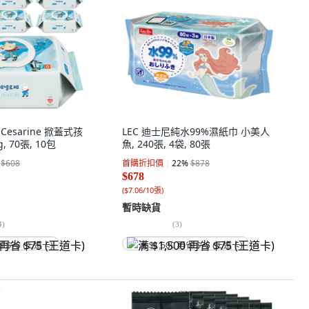
al Cesarine 掀蓋式孩
LEC 迪士尼純水99%濕紙巾 小美人
, 70張, 10包
魚, 240張, 4袋, 80張
$608
首購折扣價
22
%
$878
$678
(
$7.06/10張
)
暫時缺貨
4
)
(
3
)
省 $75 (王道卡)
满 $1,500 再省 $75 (王道卡)