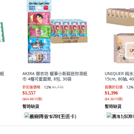
濕紙
AKIRA 御衣坊 蠟筆小新超迷你濕紙
UNIQUER 純水
巾 4種可愛圖案, 8包, 30袋
15cm, 80抽, 4
折扣後價格
12
%
$1,770
首購折扣價
12
%
$1,557
$1,396
(
$64.88/10張
)
(
$4.36/10張
)
暫時缺貨
暫時缺貨
最高再省 $78 (王道卡)
满 $1,500 再