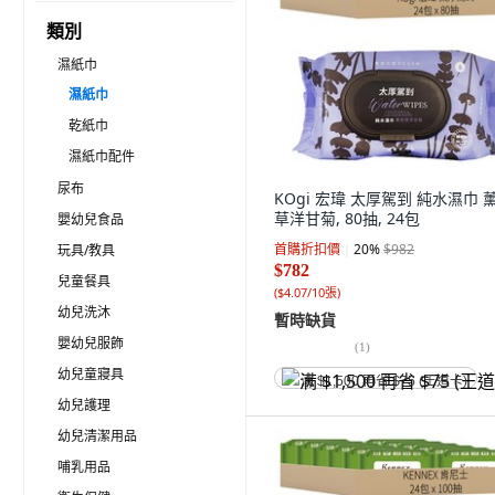
類別
濕紙巾
濕紙巾
乾紙巾
濕紙巾配件
尿布
KOgi 宏瑋 太厚駕到 純水濕巾 
草洋甘菊, 80抽, 24包
嬰幼兒食品
首購折扣價
20
%
$982
玩具/教具
$782
兒童餐具
(
$4.07/10張
)
幼兒洗沐
暫時缺貨
嬰幼兒服飾
(
1
)
幼兒童寢具
满 $1,500 再省 $75 (王道卡)
幼兒護理
幼兒清潔用品
哺乳用品