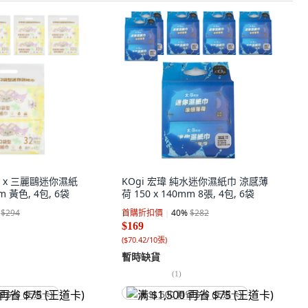
N x 三麗鷗迷你濕紙
KOgi 宏瑋 純水迷你濕紙巾 涼感薄
mm 黃色, 4包, 6袋
荷 150 x 140mm 8張, 4包, 6袋
$294
首購折扣價
40
%
$282
$169
(
$70.42/10張
)
暫時缺貨
(
1
)
省 $75 (王道卡)
满 $1,500 再省 $75 (王道卡)