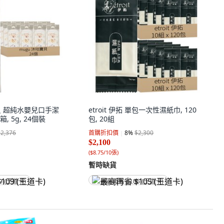
貝 超純水嬰兒口手潔
etroit 伊拓 單包一次性濕紙巾, 120
箱, 5g, 24個裝
包, 20組
$2,376
首購折扣價
8
%
$2,300
$2,100
(
$8.75/10張
)
暫時缺貨
9 (王道卡)
最高再省 $105 (王道卡)