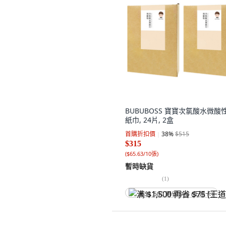
BUBUBOSS 寶寶次氯酸水微酸
紙巾, 24片, 2盒
首購折扣價
38
%
$515
$315
(
$65.63/10張
)
暫時缺貨
(
1
)
满 $1,500 再省 $75 (王道卡)