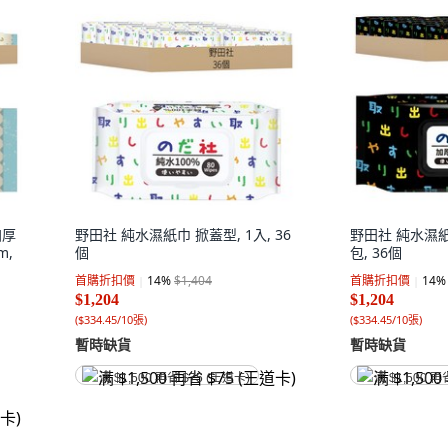
加厚
野田社 純水濕紙巾 掀蓋型, 1入, 36
野田社 純水濕紙巾
m,
個
包, 36個
首購折扣價
14
%
$1,404
首購折扣價
14
%
$1,204
$1,204
(
$334.45/10張
)
(
$334.45/10張
)
暫時缺貨
暫時缺貨
满 $1,500 再省 $75 (王道卡)
满 $1,500 再