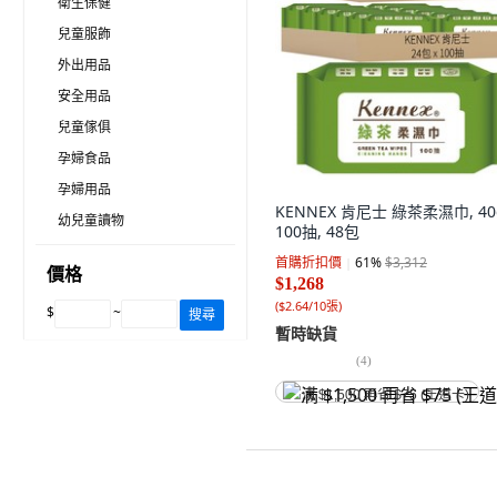
衛生保健
兒童服飾
外出用品
安全用品
兒童傢俱
孕婦食品
孕婦用品
KENNEX 肯尼士 綠茶柔濕巾, 40
幼兒童讀物
100抽, 48包
首購折扣價
61
%
$3,312
價格
$1,268
(
$2.64/10張
)
$
~
搜尋
暫時缺貨
(
4
)
满 $1,500 再省 $75 (王道卡)