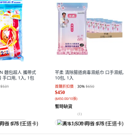
MAN 麵包超人 攜帶式
芊柔 清除腸道病毒濕紙巾 口手濕紙,
手口用, 1入, 1包
10包, 1入
$531
首購折扣價
30
%
$650
$450
(
$450.00/10張
)
暫時缺貨
(
1
)
省 $75 (王道卡)
满 $1,500 再省 $75 (王道卡)