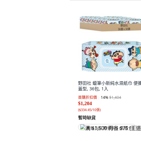
野田社 蠟筆小新純水濕紙巾 便
蓋型, 36包, 1入
首購折扣價
14
%
$1,404
$1,204
(
$334.45/10張
)
暫時缺貨
满 $1,500 再省 $75 (王道卡)