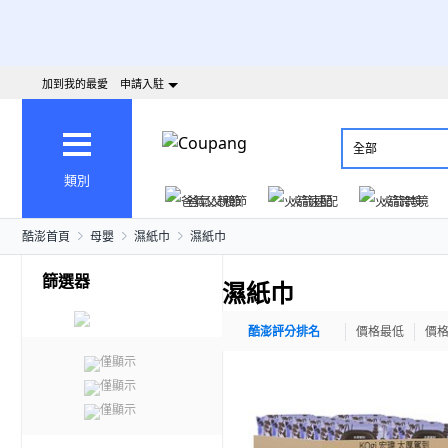
加到我的最愛
申請入駐
全部
類別
爸氣父親節
火箭速配
火箭跨境
酷澎首頁
母嬰
濕紙巾
濕紙巾
篩選器
濕紙巾
酷澎評分排名
價格最低
價
僅顯示
僅顯示
僅顯示