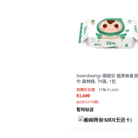
Soondoongi 順順兒 極厚無香
巾 森林綠, 70張, 1包
首購折扣價
11
%
$1,800
$1,600
(
$228.57/10張
)
暫時缺貨
最高再省 $80 (王道卡)