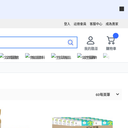
登入
註冊會員
客服中心
成為賣家
我的酷澎
購物車
文具圖書
食品飲料
生活用品
女性服飾
運動戶外
60
每頁筆