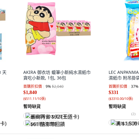
 天
AKIRA 御衣坊 蠟筆小新純水濕紙巾
LEC ANPAN
貪吃小新款, 1包, 36包
濕紙巾 附吊掛袋 
首購折扣價
9
%
$2,040
首購折扣價
37
%
$1,840
$331
(
$511.11/10張
)
(
$3310.00/10張
)
暫時缺貨
暫時缺貨
(
2
)
最高再省 $92 (王道卡)
满 $1,500 再
$61 酷澎幣回饋