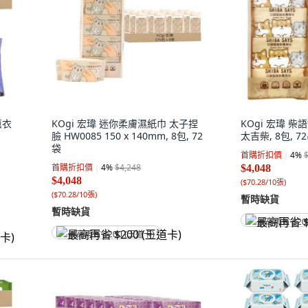
薰衣
KOgi 宏瑋 迷你柔膚濕紙巾 太子捏
KOgi 宏瑋 
臉 HW0085 150 x 140mm, 8包, 72
太吉柴, 8包, 7
袋
首購折扣價
4
%
首購折扣價
4
%
$4,248
$4,048
$4,048
(
$70.28/10張
)
(
$70.28/10張
)
暫時缺貨
暫時缺貨
最高再省 $20
最高再省 $200 (王道卡)