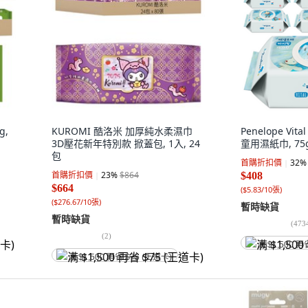
g,
KUROMI 酷洛米 加厚純水柔濕巾
Penelope Vit
3D壓花新年特別款 掀蓋包, 1入, 24
童用濕紙巾, 75g
包
首購折扣價
32
%
首購折扣價
23
%
$864
$408
$664
(
$5.83/10張
)
(
$276.67/10張
)
暫時缺貨
暫時缺貨
(
473
(
2
)
满 $1,500 再
满 $1,500 再省 $75 (王道卡)