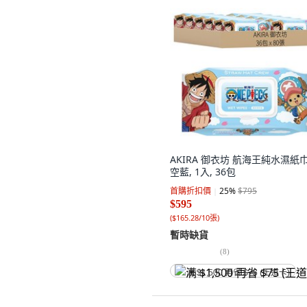
AKIRA 御衣坊 航海王純水濕紙巾
空藍, 1入, 36包
首購折扣價
25
%
$795
$595
(
$165.28/10張
)
暫時缺貨
(
8
)
满 $1,500 再省 $75 (王道卡)