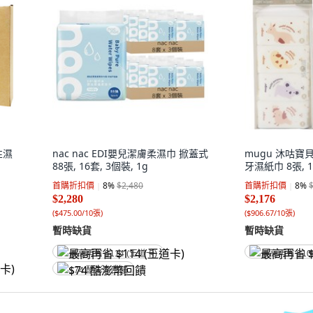
性濕
nac nac EDI嬰兒潔膚柔濕巾 掀蓋式
mugu 沐咕寶
88張, 16套, 3個裝, 1g
牙濕紙巾 8張, 1
首購折扣價
8
%
$2,480
首購折扣價
8
%
$2,280
$2,176
(
$475.00/10張
)
(
$906.67/10張
)
暫時缺貨
暫時缺貨
最高再省 $114 (王道卡)
最高再省 $10
$74 酷澎幣回饋