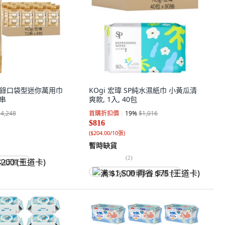
柴語錄口袋型迷你萬用巾
KOgi 宏瑋 SP純水濕紙巾 小黃瓜清
2串
爽款, 1入, 40包
$4,248
首購折扣價
19
%
$1,016
$816
(
$204.00/10張
)
暫時缺貨
(
2
)
0 (王道卡)
满 $1,500 再省 $75 (王道卡)