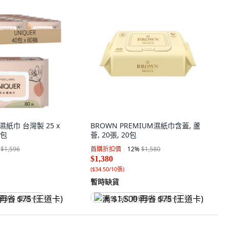
濕紙巾 台灣製 25 x
BROWN PREMIUM濕紙巾含蓋, 蘆
0包
薈, 20張, 20包
$1,596
首購折扣價
12
%
$1,580
$1,380
(
$34.50/10張
)
暫時缺貨
省 $75 (王道卡)
满 $1,500 再省 $75 (王道卡)