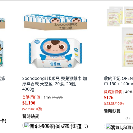
攜掀
Soondoongi 順順兒 嬰兒濕紙巾 加
收納王妃 OPE
厚無香款 天空藍, 20張, 20個,
巾 150 x 140
4000g
首購折扣價
40
%
首購折扣價
14
%
$1,396
$176
$1,196
(
$73.33/10張
)
(
$29.90/10張
)
暫時缺貨
暫時缺貨
(
1
)
满 $1,500 再省 $75 (王道卡)
满 $1,500 再