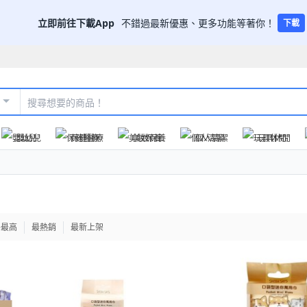
立即前往下載App
不錯過最新優惠、更多功能等著你！
下載
嬰幼兒
保健醫療
美妝保養
個人清潔
玩具休閒
格最高
最熱銷
最新上架