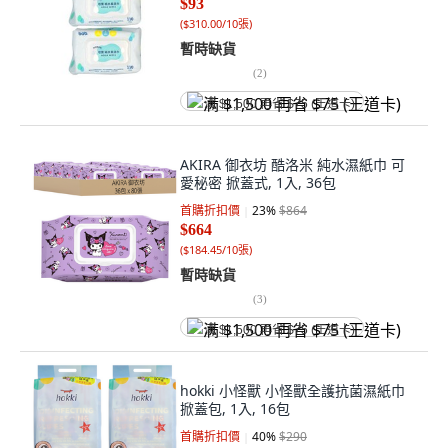
$93
(
$310.00/10張
)
暫時缺貨
(
2
)
满 $1,500 再省 $75 (王道卡)
AKIRA 御衣坊 酷洛米 純水濕紙巾 可
愛秘密 掀蓋式, 1入, 36包
首購折扣價
23
%
$864
$664
(
$184.45/10張
)
暫時缺貨
(
3
)
满 $1,500 再省 $75 (王道卡)
hokki 小怪獸 小怪獸全護抗菌濕紙巾
掀蓋包, 1入, 16包
首購折扣價
40
%
$290