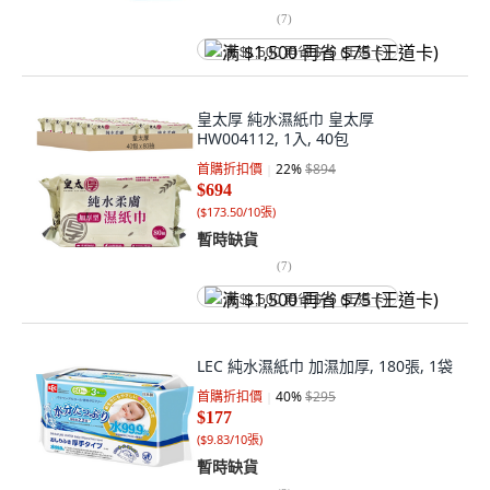
(
7
)
满 $1,500 再省 $75 (王道卡)
皇太厚 純水濕紙巾 皇太厚
HW004112, 1入, 40包
首購折扣價
22
%
$894
$694
(
$173.50/10張
)
暫時缺貨
(
7
)
满 $1,500 再省 $75 (王道卡)
LEC 純水濕紙巾 加濕加厚, 180張, 1袋
首購折扣價
40
%
$295
$177
(
$9.83/10張
)
暫時缺貨