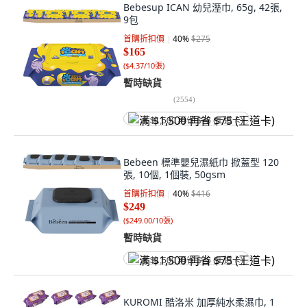
Bebesup ICAN 幼兒溼巾, 65g, 42張,
9包
首購折扣價
40
%
$275
$165
(
$4.37/10張
)
暫時缺貨
(
2554
)
满 $1,500 再省 $75 (王道卡)
Bebeen 標準嬰兒濕紙巾 掀蓋型 120
張, 10個, 1個裝, 50gsm
首購折扣價
40
%
$416
$249
(
$249.00/10張
)
暫時缺貨
满 $1,500 再省 $75 (王道卡)
KUROMI 酷洛米 加厚純水柔濕巾, 1