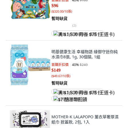
首購折扣價
40
%
$160
$96
(
$320.00/10張
)
暫時缺貨
(
2
)
满 $1,500 再省 $75 (王道卡)
明基健康生活 幸福物語 緣御守迷你純
水濕巾8張, 1g, 30個裝, 1組
首購折扣價
40
%
$249
$149
(
$49.67/10張
)
暫時缺貨
满 $1,500 再省 $75 (王道卡)
$7 酷澎幣回饋
MOTHER-K LALAPOPO 薰衣草奢厚濕
紙巾 掀蓋款, 2包, 1入