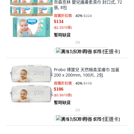
奈森克林 嬰兒護膚柔濕巾 封口式, 72
張, 8包
首購折扣價
40
%
$224
$134
(
$2.33/10張
)
暫時缺貨
(
3
)
满 $1,500 再省 $75 (王道卡)
Probo 博寶兒 天然棉柔潔膚巾 加蓋
200 x 200mm, 100片, 2包
首購折扣價
40
%
$178
$106
(
$5.30/10張
)
暫時缺貨
(
2
)
满 $1,500 再省 $75 (王道卡)