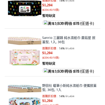
首購折扣價
14
%
$1,404
$1,204
(
$334.45/10張
)
暫時缺貨
满 $1,500 再省 $75 (王道卡)
Sanrio 三麗鷗 純水濕紙巾 蘑菇屋 掀
蓋型, 1入, 36包
首購折扣價
14
%
$1,404
$1,204
(
$334.45/10張
)
暫時缺貨
满 $1,500 再省 $75 (王道卡)
野田社 蠟筆小新純水濕紙巾 便攜掀蓋
型, 36包, 1入
首購折扣價
14
%
$1,404
$1,204