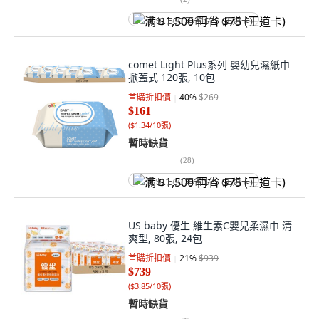
满 $1,500 再省 $75 (王道卡)
comet Light Plus系列 嬰幼兒濕紙巾
掀蓋式 120張, 10包
首購折扣價
40
%
$269
$161
(
$1.34/10張
)
暫時缺貨
(
28
)
满 $1,500 再省 $75 (王道卡)
US baby 優生 維生素C嬰兒柔濕巾 清
爽型, 80張, 24包
首購折扣價
21
%
$939
$739
(
$3.85/10張
)
暫時缺貨