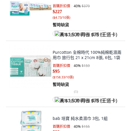
首購折扣價
40
%
$379
$227
(
$4.73/10張
)
暫時缺貨
满 $1,500 再省 $75 (王道卡)
Purcotton 全棉時代 100%純棉乾濕兩
用巾 旅行包 21 x 21cm 8張, 6包, 1袋
首購折扣價
40
%
$159
$95
(
$158.33/10張
)
暫時缺貨
(
1
)
满 $1,500 再省 $75 (王道卡)
bab 培寶 純水柔濕巾 3包, 1組
首購折扣價
40
%
$155