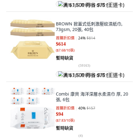
满 $1,500 再省 $75 (王道卡)
BROWN 掀蓋式低刺激壓紋濕紙巾,
73gsm, 20張, 40包
首購折扣價
24
%
$814
$614
(
$7.68/10張
)
暫時缺貨
(
59163
)
满 $1,500 再省 $75 (王道卡)
Combi 康貝 海洋深層水柔濕巾 厚, 20
張, 6包
首購折扣價
40
%
$157
$94
(
$7.83/10張
)
暫時缺貨
(
4
)