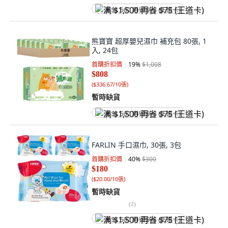
满 $1,500 再省 $75 (王道卡)
熊寶寶 超厚嬰兒濕巾 補充包 80張, 1
入, 24包
首購折扣價
19
%
$1,008
$808
(
$336.67/10張
)
暫時缺貨
满 $1,500 再省 $75 (王道卡)
FARLIN 手口濕巾, 30張, 3包
首購折扣價
40
%
$300
$180
(
$20.00/10張
)
暫時缺貨
(
2
)
满 $1,500 再省 $75 (王道卡)