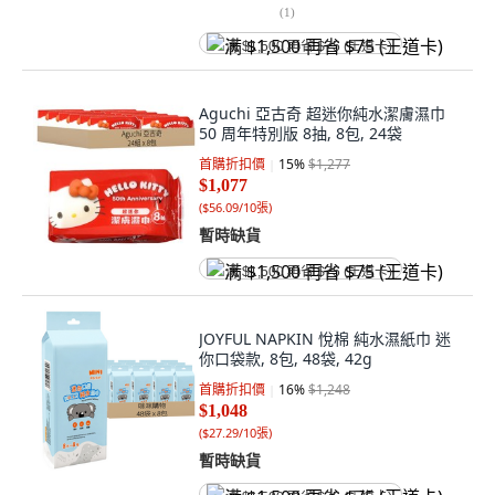
(
1
)
满 $1,500 再省 $75 (王道卡)
Aguchi 亞古奇 超迷你純水潔膚濕巾
50 周年特別版 8抽, 8包, 24袋
首購折扣價
15
%
$1,277
$1,077
(
$56.09/10張
)
暫時缺貨
满 $1,500 再省 $75 (王道卡)
JOYFUL NAPKIN 悅棉 純水濕紙巾 迷
你口袋款, 8包, 48袋, 42g
首購折扣價
16
%
$1,248
$1,048
(
$27.29/10張
)
暫時缺貨