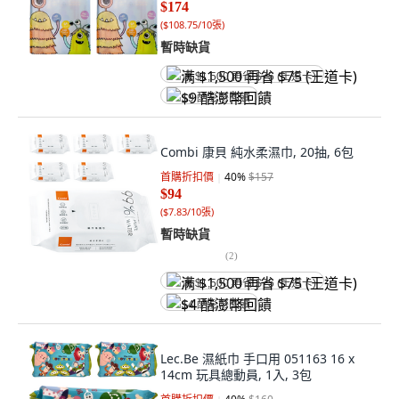
$174
(
$108.75/10張
)
暫時缺貨
满 $1,500 再省 $75 (王道卡)
$9 酷澎幣回饋
Combi 康貝 純水柔濕巾, 20抽, 6包
首購折扣價
40
%
$157
$94
(
$7.83/10張
)
暫時缺貨
(
2
)
满 $1,500 再省 $75 (王道卡)
$4 酷澎幣回饋
Lec.Be 濕紙巾 手口用 051163 16 x
14cm 玩具總動員, 1入, 3包