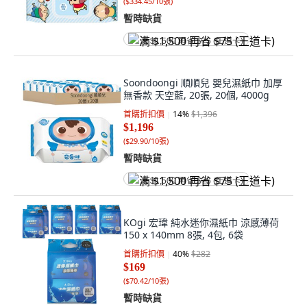
(
$334.45/10張
)
暫時缺貨
满 $1,500 再省 $75 (王道卡)
Soondoongi 順順兒 嬰兒濕紙巾 加厚
無香款 天空藍, 20張, 20個, 4000g
首購折扣價
14
%
$1,396
$1,196
(
$29.90/10張
)
暫時缺貨
满 $1,500 再省 $75 (王道卡)
KOgi 宏瑋 純水迷你濕紙巾 涼感薄荷
150 x 140mm 8張, 4包, 6袋
首購折扣價
40
%
$282
$169
(
$70.42/10張
)
暫時缺貨