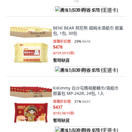
(
3
)
满 $1,500 再省 $75 (王道卡)
BENI BEAR 邦尼熊 超純水濕紙巾 掀蓋
包, 1包, 30包
首購折扣價
29
%
$678
$478
(
$159.33/10張
)
暫時缺貨
满 $1,500 再省 $75 (王道卡)
KiKimmy 白沙屯媽祖壓轎巾/濕紙巾
掀蓋包 MP-242R, 24包, 1入
首購折扣價
31
%
$637
$437
(
$182.08/10張
)
暫時缺貨
满 $1,500 再省 $75 (王道卡)