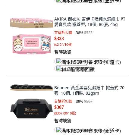
满 $1,500 再省 $75 (王道卡)
AKIRA 御衣坊 吉伊卡哇純水濕紙巾 可
愛寶貝款 掀蓋型, 18個, 80張, 45g
首購折扣價
38
%
$523
$323
(
$2.24/10張
)
暫時缺貨
满 $1,500 再省 $75 (王道卡)
$16 酷澎幣回饋
Bebeen 黃金黑嬰兒濕紙巾 掀蓋式 70
張, 10個, 1個裝, 82gsm
首購折扣價
39
%
$507
$307
(
$307.00/10張
)
暫時缺貨
满 $1,500 再省 $75 (王道卡)