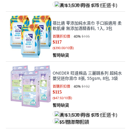
满 $1,500 再省 $75 (王道卡)
蓓比適 零添加純水濕巾 手口臉適用 柔
軟肌膚 無添加酒精香料, 1入, 3包
首購折扣價
40
%
$195
$117
(
$390.00/10張
)
暫時缺貨
ONEDER 旺達棉品 三麗鷗系列 超純水
嬰兒迷你濕巾 8張, 55gsm, 8包, 3袋
首購折扣價
40
%
$192
$115
(
$47.92/10張
)
暫時缺貨
满 $1,500 再省 $75 (王道卡)
$5 酷澎幣回饋