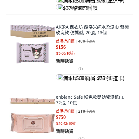
满 $1,500 再省 $75 (王道卡)
$37 酷澎幣回饋
AKIRA 御衣坊 酷洛米純水柔濕巾 紫戀
玫瑰款 便攜型, 20張, 13個
首購折扣價
40
%
$260
$156
(
$6.00/10張
)
暫時缺貨
(
1
)
满 $1,500 再省 $75 (王道卡)
enblanc Safe 粉色款嬰幼兒濕紙巾,
72張, 10包
首購折扣價
21
%
$950
$750
(
$10.42/10張
)
暫時缺貨
(
19
)