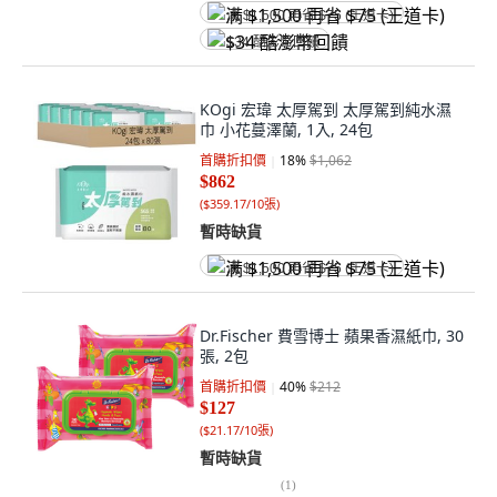
满 $1,500 再省 $75 (王道卡)
$34 酷澎幣回饋
KOgi 宏瑋 太厚駕到 太厚駕到純水濕
巾 小花蔓澤蘭, 1入, 24包
首購折扣價
18
%
$1,062
$862
(
$359.17/10張
)
暫時缺貨
满 $1,500 再省 $75 (王道卡)
Dr.Fischer 費雪博士 蘋果香濕紙巾, 30
張, 2包
首購折扣價
40
%
$212
$127
(
$21.17/10張
)
暫時缺貨
(
1
)