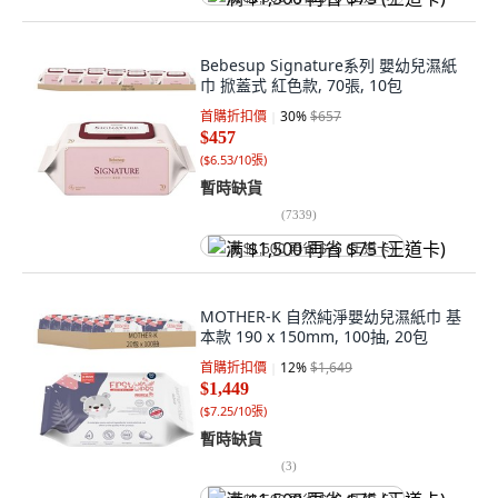
Bebesup Signature系列 嬰幼兒濕紙
巾 掀蓋式 紅色款, 70張, 10包
首購折扣價
30
%
$657
$457
(
$6.53/10張
)
暫時缺貨
(
7339
)
满 $1,500 再省 $75 (王道卡)
MOTHER-K 自然純淨嬰幼兒濕紙巾 基
本款 190 x 150mm, 100抽, 20包
首購折扣價
12
%
$1,649
$1,449
(
$7.25/10張
)
暫時缺貨
(
3
)