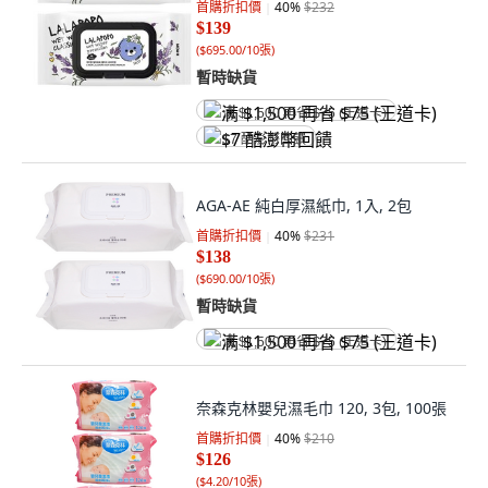
首購折扣價
40
%
$232
$139
(
$695.00/10張
)
暫時缺貨
满 $1,500 再省 $75 (王道卡)
$7 酷澎幣回饋
AGA-AE 純白厚濕紙巾, 1入, 2包
首購折扣價
40
%
$231
$138
(
$690.00/10張
)
暫時缺貨
满 $1,500 再省 $75 (王道卡)
奈森克林嬰兒濕毛巾 120, 3包, 100張
首購折扣價
40
%
$210
$126
(
$4.20/10張
)