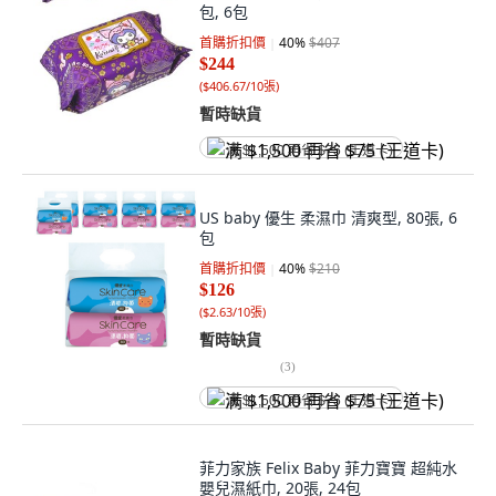
包, 6包
首購折扣價
40
%
$407
$244
(
$406.67/10張
)
暫時缺貨
满 $1,500 再省 $75 (王道卡)
US baby 優生 柔濕巾 清爽型, 80張, 6
包
首購折扣價
40
%
$210
$126
(
$2.63/10張
)
暫時缺貨
(
3
)
满 $1,500 再省 $75 (王道卡)
菲力家族 Felix Baby 菲力寶寶 超純水
嬰兒濕紙巾, 20張, 24包