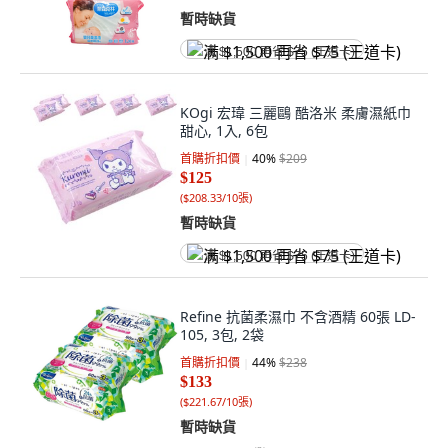
暫時缺貨
满 $1,500 再省 $75 (王道卡)
KOgi 宏瑋 三麗鷗 酷洛米 柔膚濕紙巾
甜心, 1入, 6包
首購折扣價
40
%
$209
$125
(
$208.33/10張
)
暫時缺貨
满 $1,500 再省 $75 (王道卡)
Refine 抗菌柔濕巾 不含酒精 60張 LD-
105, 3包, 2袋
首購折扣價
44
%
$238
$133
(
$221.67/10張
)
暫時缺貨