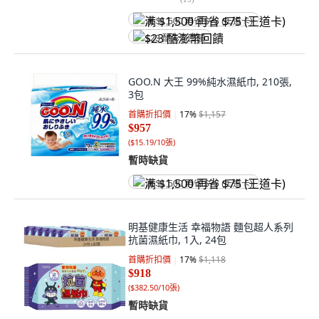
满 $1,500 再省 $75 (王道卡)
$23 酷澎幣回饋
GOO.N 大王 99%純水濕紙巾, 210張,
3包
首購折扣價
17
%
$1,157
$957
(
$15.19/10張
)
暫時缺貨
满 $1,500 再省 $75 (王道卡)
明基健康生活 幸福物語 麵包超人系列
抗菌濕紙巾, 1入, 24包
首購折扣價
17
%
$1,118
$918
(
$382.50/10張
)
暫時缺貨