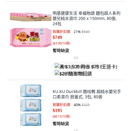
明基健康生活 幸福物語 麵包超人系列
嬰兒純水濕巾 200 x 150mm, 80張,
24包
首購折扣價
21
%
$949
$749
(
$3.90/10張
)
暫時缺貨
(
1
)
满 $1,500 再省 $75 (王道卡)
$28 酷澎幣回饋
KU.KU Duckbill 酷咕鴨 超純水嬰兒手
口柔濕巾 掀蓋式, 3包, 80張
首購折扣價
40
%
$325
$195
(
$8.13/10張
)
暫時缺貨
(
2
)