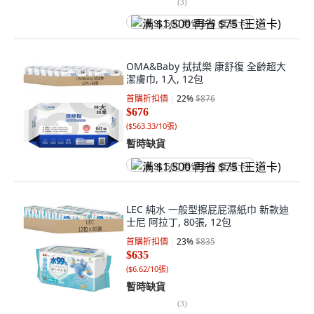
(
3
)
满 $1,500 再省 $75 (王道卡)
OMA&Baby 拭拭樂 康舒復 全齡超大
潔膚巾, 1入, 12包
首購折扣價
22
%
$876
$676
(
$563.33/10張
)
暫時缺貨
满 $1,500 再省 $75 (王道卡)
LEC 純水 一般型擦屁屁濕紙巾 新款迪
士尼 阿拉丁, 80張, 12包
首購折扣價
23
%
$835
$635
(
$6.62/10張
)
暫時缺貨
(
3
)