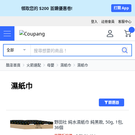
領取您的
$200
首購優惠卷!
打開 App
登入
註冊會員
客服中心
全部
酷澎首頁
火箭速配
母嬰
濕紙巾
濕紙巾
濕紙巾
篩選器
野田社 純水濕紙巾 純黑款, 50g, 1包,
36個