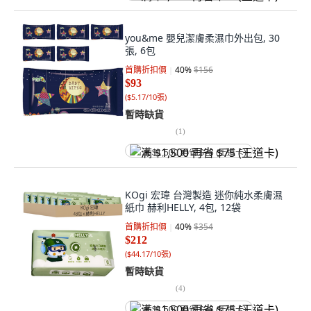
you&me 嬰兒潔膚柔濕巾外出包, 30
張, 6包
首購折扣價
40
%
$156
$93
(
$5.17/10張
)
暫時缺貨
(
1
)
满 $1,500 再省 $75 (王道卡)
KOgi 宏瑋 台灣製造 迷你純水柔膚濕
紙巾 赫利HELLY, 4包, 12袋
首購折扣價
40
%
$354
$212
(
$44.17/10張
)
暫時缺貨
(
4
)
满 $1,500 再省 $75 (王道卡)