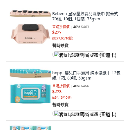
Bebeen 皇家壓紋嬰兒濕紙巾 掀蓋式
70張, 10個, 1個裝, 75gsm
首購折扣價
40
%
$463
$277
(
$277.00/10張
)
暫時缺貨
满 $1,500 再省 $75 (王道卡)
hoppi 嬰兒口手適用 純水濕紙巾 12包
組, 1箱, 80張, 50gsm
首購折扣價
40
%
$456
$273
(
$34.13/10張
)
暫時缺貨
满 $1,500 再省 $75 (王道卡)