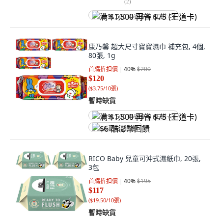
(
2
)
满 $1,500 再省 $75 (王道卡)
康乃馨 超大尺寸寶寶濕巾 補充包, 4個,
80張, 1g
首購折扣價
40
%
$200
$120
(
$3.75/10張
)
暫時缺貨
满 $1,500 再省 $75 (王道卡)
$6 酷澎幣回饋
RICO Baby 兒童可沖式濕紙巾, 20張,
3包
首購折扣價
40
%
$195
$117
(
$19.50/10張
)
暫時缺貨