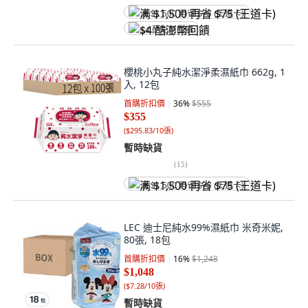
满 $1,500 再省 $75 (王道卡)
$4 酷澎幣回饋
櫻桃小丸子純水潔淨柔濕紙巾 662g, 1
入, 12包
首購折扣價
36
%
$555
$355
(
$295.83/10張
)
暫時缺貨
(
15
)
满 $1,500 再省 $75 (王道卡)
LEC 迪士尼純水99%濕紙巾 米奇米妮,
80張, 18包
首購折扣價
16
%
$1,248
$1,048
(
$7.28/10張
)
暫時缺貨