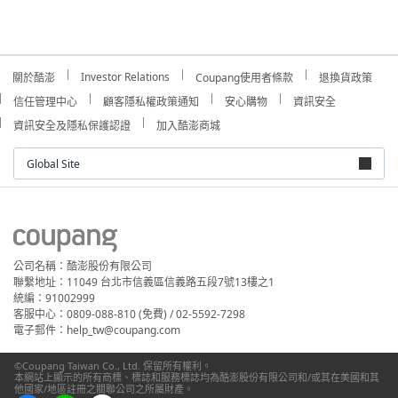
Investor Relations
關於酷澎
Coupang使用者條款
退換貨政策
信任管理中心
顧客隱私權政策通知
安心購物
資訊安全
資訊安全及隱私保護認證
加入酷澎商城
Global Site
公司名稱：酷澎股份有限公司
聯繫地址：11049 台北市信義區信義路五段7號13樓之1
統編：91002999
客服中心：0809-088-810 (免費) / 02-5592-7298
電子郵件：help_tw@coupang.com
©Coupang Taiwan Co., Ltd. 保留所有權利。
本網站上顯示的所有商標、標誌和服務標誌均為酷澎股份有限公司和/或其在美國和其
他國家/地區註冊之關聯公司之所屬財產。