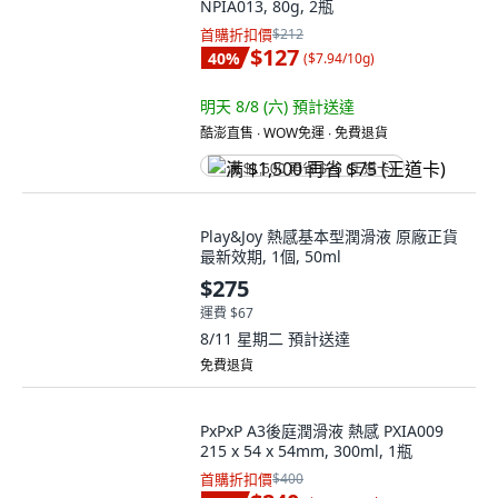
NPIA013, 80g, 2瓶
首購折扣價
$212
$127
40
%
(
$7.94/10g
)
明天 8/8 (六)
預計送達
酷澎直售 ∙ WOW免運 ∙ 免費退貨
满 $1,500 再省 $75 (王道卡)
Play&Joy 熱感基本型潤滑液 原廠正貨
最新效期, 1個, 50ml
$275
運費 $67
8/11 星期二
預計送達
免費退貨
PxPxP A3後庭潤滑液 熱感 PXIA009
215 x 54 x 54mm, 300ml, 1瓶
首購折扣價
$400