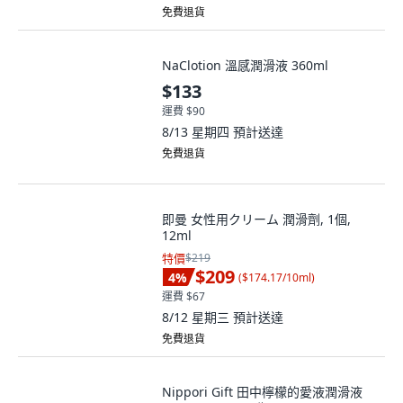
免費退貨
NaClotion 溫感潤滑液 360ml
$133
運費 $90
8/13 星期四
預計送達
免費退貨
即曼 女性用クリーム 潤滑劑, 1個,
12ml
特價
$219
$209
4
%
(
$174.17/10ml
)
運費 $67
8/12 星期三
預計送達
免費退貨
Nippori Gift 田中檸檬的愛液潤滑液