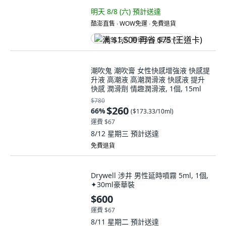
明天 8/8 (六)
預計送達
酷澎直售 ∙ WOW免運 ∙ 免費退貨
满 $1,500 再省 $75 (王道卡)
潮吹鬼 潮吹膏 女性快感增強液 快感提
升液 高潮液 高潮潤滑液 快感液 提升
快感 潤滑劑 情趣潤滑液, 1個, 15ml
$780
$260
66
%
(
$173.33/10ml
)
運費 $67
8/12 星期三
預計送達
免費退貨
Drywell 涉井 男性延時噴霧 5ml, 1個,
✦30ml豪華裝
$600
運費 $67
8/11 星期二
預計送達