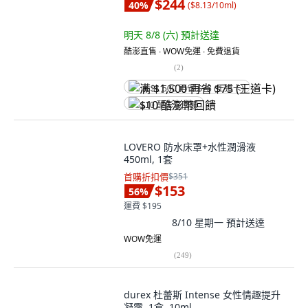
$244
40
%
(
$8.13/10ml
)
明天 8/8 (六)
預計送達
酷澎直售 ∙ WOW免運 ∙ 免費退貨
(
2
)
满 $1,500 再省 $75 (王道卡)
$10 酷澎幣回饋
LOVERO 防水床罩+水性潤滑液
450ml, 1套
首購折扣價
$351
$153
56
%
運費 $195
8/10 星期一
預計送達
WOW免運
(
249
)
durex 杜蕾斯 Intense 女性情趣提升
凝露, 1盒, 10ml