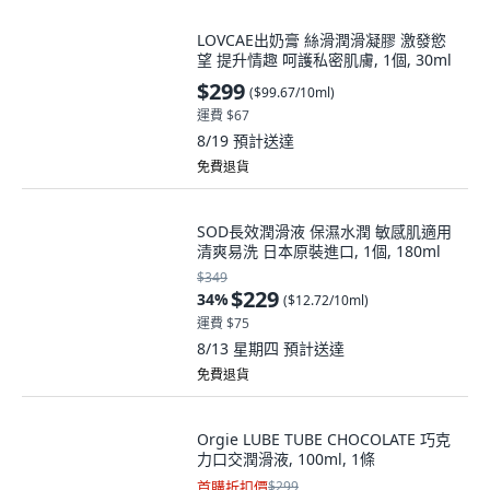
LOVCAE出奶膏 絲滑潤滑凝膠 激發慾
望 提升情趣 呵護私密肌膚, 1個, 30ml
$299
(
$99.67/10ml
)
運費 $67
8/19
預計送達
免費退貨
SOD長效潤滑液 保濕水潤 敏感肌適用
清爽易洗 日本原裝進口, 1個, 180ml
$349
$229
34
%
(
$12.72/10ml
)
運費 $75
8/13 星期四
預計送達
免費退貨
Orgie LUBE TUBE CHOCOLATE 巧克
力口交潤滑液, 100ml, 1條
首購折扣價
$299