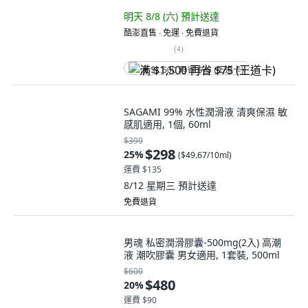
明天 8/8 (六)
預計送達
酷澎直售 ∙ 免運 ∙ 免費退貨
(
4
)
满 $1,500 再省 $75 (王道卡)
SAGAMI 99% 水性潤滑液 清爽保濕 敏
感肌適用, 1個, 60ml
$399
$298
25
%
(
$49.67/10ml
)
運費 $135
8/12 星期三
預計送達
免費退貨
男魂 私密潤滑膠囊-500mg(2入) 高潮
液 潮吹膠囊 男女適用, 1套裝, 500ml
$600
$480
20
%
運費 $90