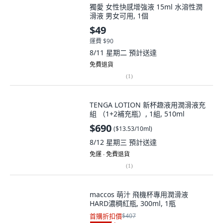
獨愛 女性快感增強液 15ml 水溶性潤
滑液 男女可用, 1個
$49
運費 $90
8/11 星期二
預計送達
免費退貨
(
1
)
TENGA LOTION 新杯趣液用潤滑液充
組 （1+2補充瓶）, 1組, 510ml
$690
(
$13.53/10ml
)
8/12 星期三
預計送達
免運 ∙ 免費退貨
(
1
)
maccos 萌汁 飛機杯專用潤滑液
HARD濃稠紅瓶, 300ml, 1瓶
首購折扣價
$407