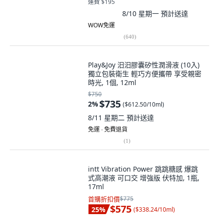
運費 $195
8/10 星期一
預計送達
WOW免運
(
640
)
Play&Joy 汨汨膠囊矽性潤滑液 (10入)
獨立包裝衛生 輕巧方便攜帶 享受親密
時光, 1個, 12ml
$750
$735
2
%
(
$612.50/10ml
)
8/11 星期二
預計送達
免運 ∙ 免費退貨
(
1
)
intt Vibration Power 跳跳糖感 爆跳
式高潮液 可口交 增強版 伏特加, 1瓶,
17ml
首購折扣價
$775
$575
25
%
(
$338.24/10ml
)