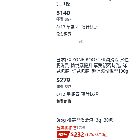
造, 1條
$140
運費 $67
8/13 星期四
預計送達
免費退貨
(
6
)
日本JEX ZONE BOOSTER潤滑液 水性
潤滑劑 愉悅感提升 享受親密時光, 詳
見包裝, 詳見包裝, 超保濕愉悅型190g
$279
運費 $67
8/13 星期四
預計送達
免費退貨
Brsg 攜帶型潤滑液, 3g, 30包
首購折扣價
$725
$232
68
%
(
$25.78/10g
)