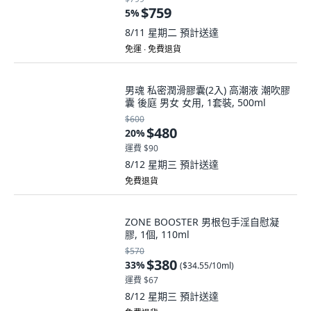
$759
5
%
8/11 星期二
預計送達
免運 ∙ 免費退貨
男魂 私密潤滑膠囊(2入) 高潮液 潮吹膠
囊 後庭 男女 女用, 1套裝, 500ml
$600
$480
20
%
運費 $90
8/12 星期三
預計送達
免費退貨
ZONE BOOSTER 男根包手淫自慰凝
膠, 1個, 110ml
$570
$380
33
%
(
$34.55/10ml
)
運費 $67
8/12 星期三
預計送達