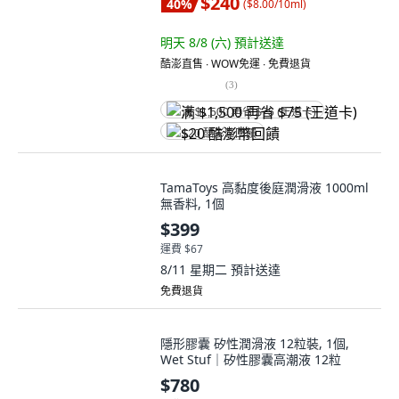
$240
40
%
(
$8.00/10ml
)
明天 8/8 (六)
預計送達
酷澎直售 ∙ WOW免運 ∙ 免費退貨
(
3
)
满 $1,500 再省 $75 (王道卡)
$20 酷澎幣回饋
TamaToys 高黏度後庭潤滑液 1000ml
無香料, 1個
$399
運費 $67
8/11 星期二
預計送達
免費退貨
隱形膠囊 矽性潤滑液 12粒裝, 1個,
Wet Stuf｜矽性膠囊高潮液 12粒
$780