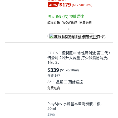
$179
40
%
(
$17.90/10ml
)
明天 8/8 (六)
預計送達
酷澎直售 ∙ WOW免運 ∙ 免費退貨
(
2
)
满 $1,500 再省 $75 (王道卡)
EZ ONE 極潤感UP水性潤滑液 第二代3
倍滑潤 2公升大容量 持久保濕易清洗,
1個, 2L
$339
(
$1.70/10ml
)
運費 $67
8/11 星期二
預計送達
免費退貨
Play&Joy 水潤基本型潤滑液, 1個,
50ml
$390