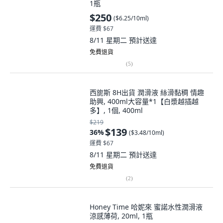
1瓶
$250
(
$6.25/10ml
)
運費 $67
8/11 星期二
預計送達
免費退貨
(
5
)
西旎斯 8H出貨 潤滑液 絲滑黏稠 情趣
助興, 400ml大容量*1【白漿越插越
多】, 1個, 400ml
$219
$139
36
%
(
$3.48/10ml
)
運費 $67
8/11 星期二
預計送達
免費退貨
(
2
)
Honey Time 哈妮來 蜜諾水性潤滑液
涼感薄荷, 20ml, 1瓶