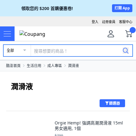
領取您的
$200
首購優惠卷!
打開 App
登入
註冊會員
客服中心
全部
酷澎首頁
生活日用
成人專區
潤滑液
潤滑液
篩選器
Orgie Hemp! 強調高潮潤滑液 15ml
男女適用, 1個
$799