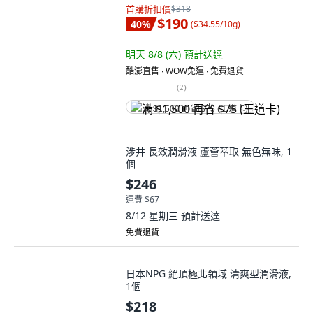
首購折扣價
$318
$190
40
%
(
$34.55/10g
)
明天 8/8 (六)
預計送達
酷澎直售 ∙ WOW免運 ∙ 免費退貨
(
2
)
满 $1,500 再省 $75 (王道卡)
涉井 長效潤滑液 蘆薈萃取 無色無味, 1
個
$246
運費 $67
8/12 星期三
預計送達
免費退貨
日本NPG 絕頂極北領域 清爽型潤滑液,
1個
$218