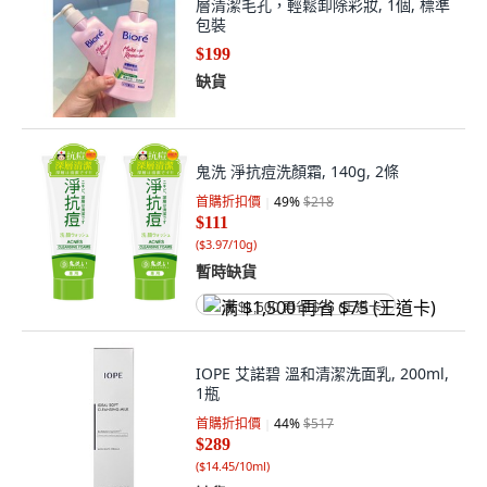
層清潔毛孔，輕鬆卸除彩妝, 1個, 標準
包裝
$199
缺貨
鬼洗 淨抗痘洗顏霜, 140g, 2條
首購折扣價
49
%
$218
$111
(
$3.97/10g
)
暫時缺貨
满 $1,500 再省 $75 (王道卡)
IOPE 艾諾碧 溫和清潔洗面乳, 200ml,
1瓶
首購折扣價
44
%
$517
$289
(
$14.45/10ml
)