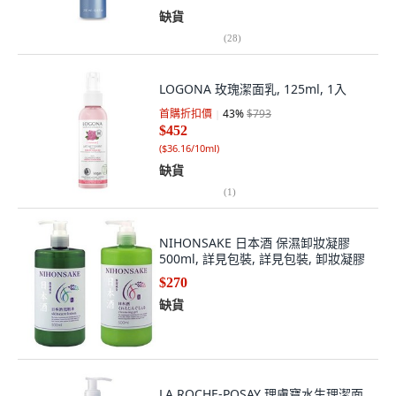
缺貨
(
28
)
LOGONA 玫瑰潔面乳, 125ml, 1入
首購折扣價
43
%
$793
$452
(
$36.16/10ml
)
缺貨
(
1
)
NIHONSAKE 日本酒 保濕卸妝凝膠
500ml, 詳見包裝, 詳見包裝, 卸妝凝膠
$270
缺貨
LA ROCHE-POSAY 理膚寶水生理潔面