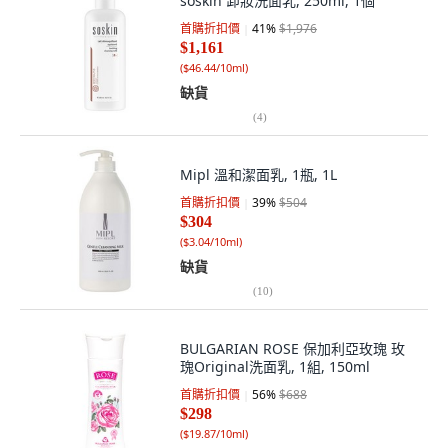
soskin 卸妝洗面乳, 250ml, 1個
首購折扣價
41
%
$1,976
$1,161
(
$46.44/10ml
)
缺貨
(
4
)
Mipl 溫和潔面乳, 1瓶, 1L
首購折扣價
39
%
$504
$304
(
$3.04/10ml
)
缺貨
(
10
)
BULGARIAN ROSE 保加利亞玫瑰 玫
瑰Original洗面乳, 1組, 150ml
首購折扣價
56
%
$688
$298
(
$19.87/10ml
)