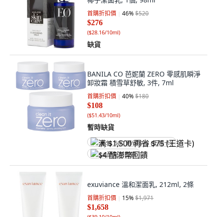
首購折扣價
46
%
$520
$276
(
$28.16/10ml
)
缺貨
BANILA CO 芭妮蘭 ZERO 零感肌瞬淨
卸妝霜 積雪草舒敏, 3件, 7ml
首購折扣價
40
%
$180
$108
(
$51.43/10ml
)
暫時缺貨
满 $1,500 再省 $75 (王道卡)
$4 酷澎幣回饋
exuviance 溫和潔面乳, 212ml, 2條
首購折扣價
15
%
$1,971
$1,658
(
$39.10/10ml
)