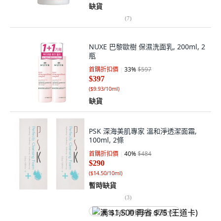
缺貨
(
7
)
NUXE 巴黎歐樹 保濕洗面乳, 200ml, 2
瓶
首購折扣價
33
%
$597
$397
(
$9.93/10ml
)
缺貨
PSK 深海美肌專家 溫和淨透潔面霜,
100ml, 2條
首購折扣價
40
%
$484
$290
(
$14.50/10ml
)
暫時缺貨
(
3
)
满 $1,500 再省 $75 (王道卡)