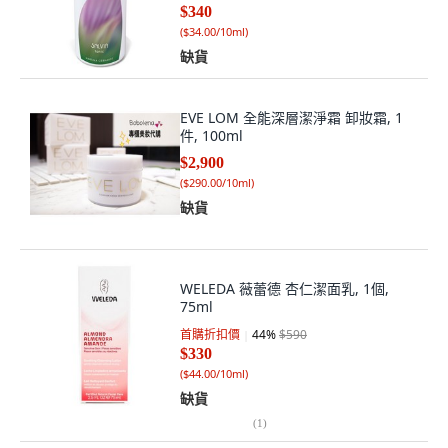
$340
(
$34.00/10ml
)
缺貨
EVE LOM 全能深層潔淨霜 卸妝霜, 1
件, 100ml
$2,900
(
$290.00/10ml
)
缺貨
WELEDA 薇蕾德 杏仁潔面乳, 1個,
75ml
首購折扣價
44
%
$590
$330
(
$44.00/10ml
)
缺貨
(
1
)