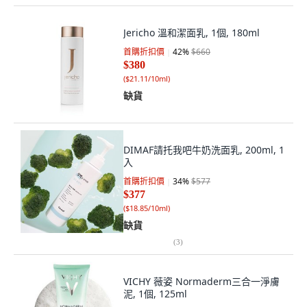
Jericho 溫和潔面乳, 1個, 180ml
首購折扣價
42
%
$660
$380
(
$21.11/10ml
)
缺貨
DIMAF請托我吧牛奶洗面乳, 200ml, 1
入
首購折扣價
34
%
$577
$377
(
$18.85/10ml
)
缺貨
(
3
)
VICHY 薇姿 Normaderm三合一淨膚
泥, 1個, 125ml