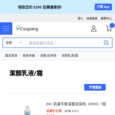
領取您的
$200
首購優惠卷!
打開 App
登入
註冊會員
客服中心
全部
酷澎首頁
美妝保養
潔顏/去角質
潔顏乳液/霜
潔顏乳液/霜
篩選器
JNC 肌膚平衡深層清潔劑, 200ml, 1瓶
首購折扣價
47
%
$893