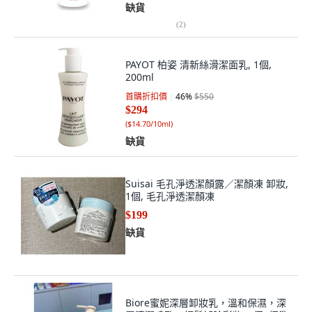
缺貨
(
2
)
PAYOT 柏姿 清新絲滑潔面乳, 1個,
200ml
首購折扣價
46
%
$550
$294
(
$14.70/10ml
)
缺貨
Suisai 毛孔淨透潔顏露／潔顏凍 卸妝,
1個, 毛孔淨透潔顏凍
$199
缺貨
Biore蜜妮深層卸妝乳，溫和保濕，深