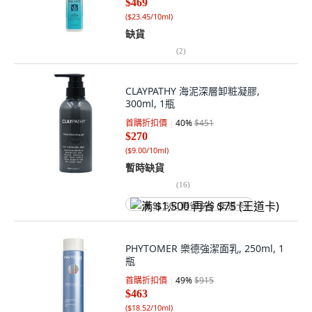
$469
(
$23.45/10ml
)
缺貨
(
2
)
CLAYPATHY 海泥深層卸粧凝膠,
300ml, 1瓶
首購折扣價
40
%
$451
$270
(
$9.00/10ml
)
暫時缺貨
(
16
)
满 $1,500 再省 $75 (王道卡)
PHYTOMER 樂德強潔面乳, 250ml, 1
瓶
首購折扣價
49
%
$915
$463
(
$18.52/10ml
)