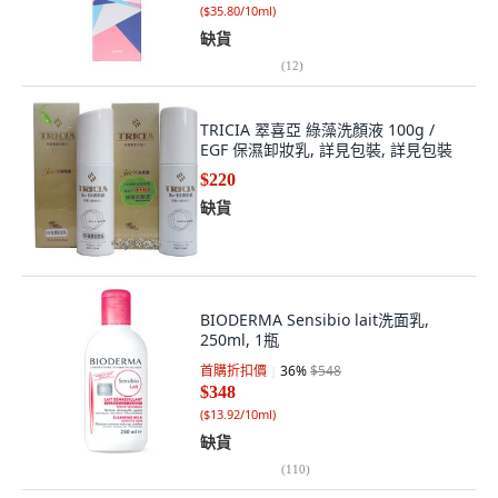
(
$35.80/10ml
)
缺貨
(
12
)
TRICIA 翠喜亞 綠藻洗顏液 100g /
EGF 保濕卸妝乳, 詳見包裝, 詳見包裝
$220
缺貨
BIODERMA Sensibio lait洗面乳,
250ml, 1瓶
首購折扣價
36
%
$548
$348
(
$13.92/10ml
)
缺貨
(
110
)