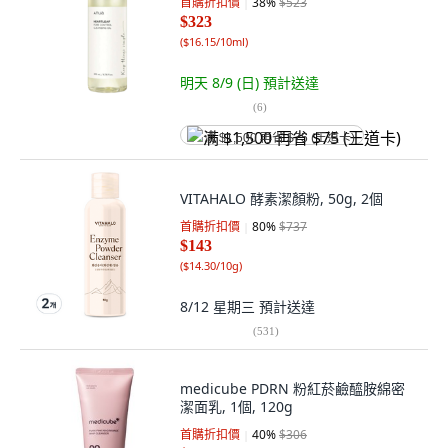
首購折扣價
38
%
$523
$323
(
$16.15/10ml
)
明天 8/9 (日)
預計送達
(
6
)
满 $1,500 再省 $75 (王道卡)
VITAHALO 酵素潔顏粉, 50g, 2個
首購折扣價
80
%
$737
$143
(
$14.30/10g
)
8/12 星期三
預計送達
(
531
)
medicube PDRN 粉紅菸鹼醯胺綿密
潔面乳, 1個, 120g
首購折扣價
40
%
$306