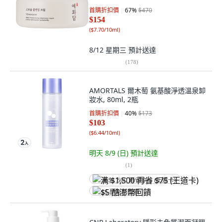
首購折扣價
67
%
$470
$154
(
$7.70/10ml
)
8/12 星期三
預計送達
(
178
)
AMORTALS 爾木萄 氨基酸淨透溫泉卸
妝水, 80ml, 2瓶
首購折扣價
40
%
$173
$103
(
$6.44/10ml
)
明天 8/9 (日)
預計送達
(
1
)
满 $1,500 再省 $75 (王道卡)
$5 酷澎幣回饋