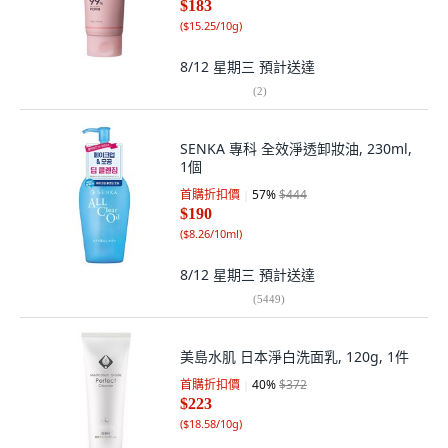
$183
(
$15.25/10g
)
8/12 星期三
預計送達
(
2
)
SENKA 專科 全效淨透卸妝油, 230ml,
1個
首購折扣價
57
%
$444
$190
(
$8.26/10ml
)
8/12 星期三
預計送達
(
5449
)
美島水肌 日本淨白洗面乳, 120g, 1件
首購折扣價
40
%
$372
$223
(
$18.58/10g
)