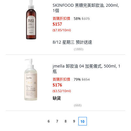
SKINFOOD 黑糖完美卸妝油, 200ml,
1個
首購折扣價
58
%
$375
$157
(
$7.85/10ml
)
8/12 星期三
預計送達
(
1880
)
jmella 卸妝油 04 加冕儀式, 500ml, 1
瓶
首購折扣價
79
%
$854
$176
(
$3.52/10ml
)
缺貨
(
668
)
6
7
8
9
10