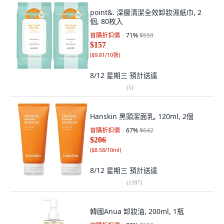
point&. 深層清潔全效卸妝濕紙巾, 2
個, 80枚入
首購折扣價
71
%
$559
$157
(
$9.81/10張
)
8/12 星期三
預計送達
(
5
)
Hanskin 黑頭潔面乳, 120ml, 2個
首購折扣價
67
%
$642
$206
(
$8.58/10ml
)
8/12 星期三
預計送達
(
1397
)
韓國Anua 卸妝油, 200ml, 1瓶