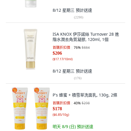
8/12 星期三
預計送達
(
2290
)
ISA KNOX 伊莎諾絲 Turnover 28 進
階水潤去角質凝膠, 120ml, 1個
首購折扣價
76
%
$884
$206
(
$17.17/10ml
)
8/12 星期三
預計送達
(
176
)
P's 蜂蜜 + 積雪草洗面乳, 130g, 2條
首購折扣價
40
%
$298
$178
(
$6.85/10g
)
明天 8/9 (日)
預計送達