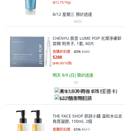
(
$12.75/10g
)
8/12 星期三
預計送達
(
622
)
CHENYU 辰昱 LUME POP 光潤淨膚卸
妝棉 附夾子, 1套, 60片
首購折扣價
40
%
$480
$288
(
$48.00/10張
)
明天 8/9 (日)
預計送達
(
2
)
满 $1,500 再省 $75 (王道卡)
$22 酷澎幣回饋
THE FACE SHOP 菲詩小舖 溫和木瓜去
角質凝膠, 150ml, 2個
首購折扣價
65
%
$517