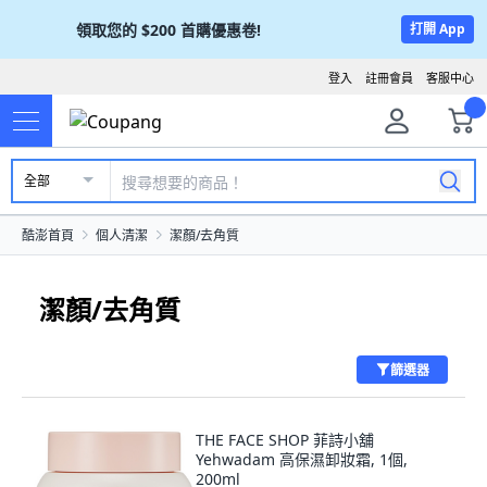
領取您的
$200
首購優惠卷!
打開 App
登入
註冊會員
客服中心
全部
酷澎首頁
個人清潔
潔顏/去角質
潔顏/去角質
篩選器
THE FACE SHOP 菲詩小舖
Yehwadam 高保濕卸妝霜, 1個,
200ml