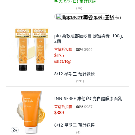
明天 8/9 (日)
預計送達
(
16
)
满 $1,500 再省 $75 (王道卡)
plu 柔軟臉部磨砂膏 蜂蜜與糖, 100g,
2個
首購折扣價
80
%
$909
$175
(
$8.75/10g
)
8/12 星期三
預計送達
(
991
)
INNISFREE 維他命C亮白麵膜潔面乳
首購折扣價
60
%
$987
$389
8/12 星期三
預計送達
(
4
)