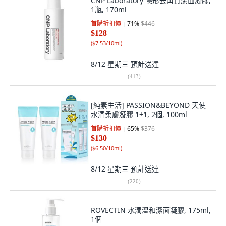
CNP Laboratory 隱形去角質潔面凝膠,
1瓶, 170ml
首購折扣價
71
%
$446
$128
(
$7.53/10ml
)
8/12 星期三
預計送達
(
413
)
[純素生活] PASSION&BEYOND 天使
水潤柔膚凝膠 1+1, 2個, 100ml
首購折扣價
65
%
$376
$130
(
$6.50/10ml
)
8/12 星期三
預計送達
(
220
)
ROVECTIN 水潤溫和潔面凝膠, 175ml,
1個