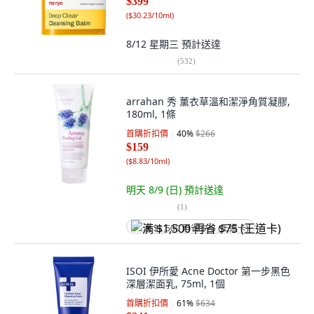
$399
(
$30.23/10ml
)
8/12 星期三
預計送達
(
532
)
arrahan 秀 薰衣草溫和潔淨角質凝膠,
180ml, 1條
首購折扣價
40
%
$266
$159
(
$8.83/10ml
)
明天 8/9 (日)
預計送達
(
1
)
满 $1,500 再省 $75 (王道卡)
ISOI 伊所愛 Acne Doctor 第一步黑色
深層潔面乳, 75ml, 1個
首購折扣價
61
%
$634