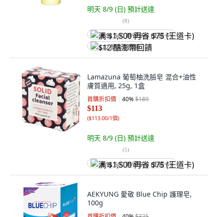
明天 8/9 (日)
預計送達
(
8
)
满 $1,500 再省 $75 (王道卡)
$12 酷澎幣回饋
Lamazuna 葡萄柚洗臉皂 混合+油性
膚質適用, 25g, 1盒
首購折扣價
40
%
$189
$113
(
$113.00/1個
)
明天 8/9 (日)
預計送達
(
5
)
满 $1,500 再省 $75 (王道卡)
AEKYUNG 愛敬 Blue Chip 護理皂,
100g
首購折扣價
40
%
$325