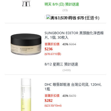
明天 8/9 (日)
預計送達
(
13
)
满 $1,500 再省 $75 (王道卡)
SUNGBOON EDITOR 黑頭融化淨透棉
片, 1個, 30枚入
首購折扣價
40
%
$394
$236
(
$78.67/10張
)
8/12 星期三
預計送達
(
1410
)
DHC 眼唇卸粧液 台灣公司貨, 120ml,
1瓶
首購折扣價
40
%
$470
$282
(
$23.50/10ml
)