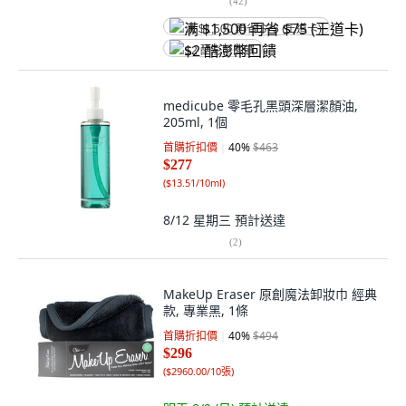
(
42
)
满 $1,500 再省 $75 (王道卡)
$2 酷澎幣回饋
medicube 零毛孔黑頭深層潔顏油,
205ml, 1個
首購折扣價
40
%
$463
$277
(
$13.51/10ml
)
8/12 星期三
預計送達
(
2
)
MakeUp Eraser 原創魔法卸妝巾 經典
款, 專業黑, 1條
首購折扣價
40
%
$494
$296
(
$2960.00/10張
)