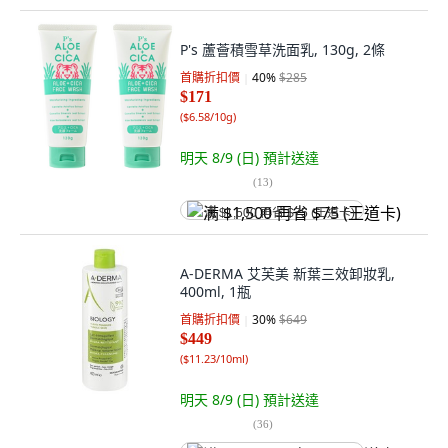
P's 蘆薈積雪草洗面乳, 130g, 2條
首購折扣價
40
%
$285
$171
(
$6.58/10g
)
明天 8/9 (日)
預計送達
(
13
)
满 $1,500 再省 $75 (王道卡)
A-DERMA 艾芙美 新葉三效卸妝乳,
400ml, 1瓶
首購折扣價
30
%
$649
$449
(
$11.23/10ml
)
明天 8/9 (日)
預計送達
(
36
)