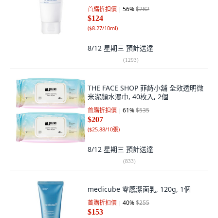
首購折扣價
56
%
$282
$124
(
$8.27/10ml
)
8/12 星期三
預計送達
(
1293
)
THE FACE SHOP 菲詩小舖 全效透明微
米潔顏水濕巾, 40枚入, 2個
首購折扣價
61
%
$535
$207
(
$25.88/10張
)
8/12 星期三
預計送達
(
833
)
medicube 零感潔面乳, 120g, 1個
首購折扣價
40
%
$255
$153