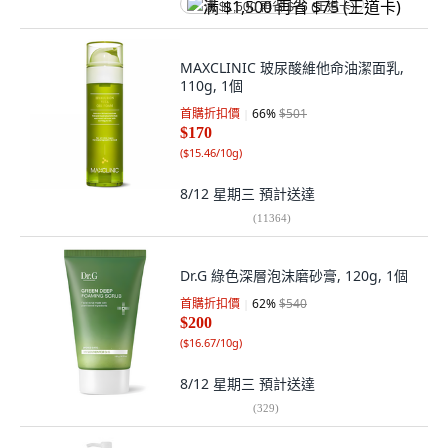
满 $1,500 再省 $75 (王道卡)
MAXCLINIC 玻尿酸維他命油潔面乳,
110g, 1個
首購折扣價
66
%
$501
$170
(
$15.46/10g
)
8/12 星期三
預計送達
(
11364
)
Dr.G 綠色深層泡沫磨砂膏, 120g, 1個
首購折扣價
62
%
$540
$200
(
$16.67/10g
)
8/12 星期三
預計送達
(
329
)