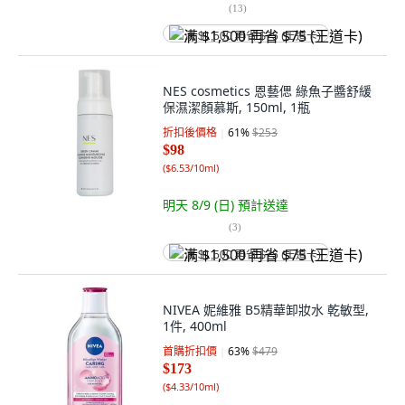
(
13
)
满 $1,500 再省 $75 (王道卡)
NES cosmetics 恩藝偲 綠魚子醬舒緩
保濕潔顏慕斯, 150ml, 1瓶
折扣後價格
61
%
$253
$98
(
$6.53/10ml
)
明天 8/9 (日)
預計送達
(
3
)
满 $1,500 再省 $75 (王道卡)
NIVEA 妮維雅 B5精華卸妝水 乾敏型,
1件, 400ml
首購折扣價
63
%
$479
$173
(
$4.33/10ml
)