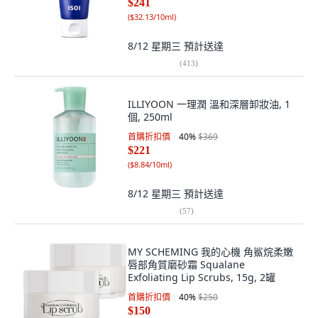
$241
(
$32.13/10ml
)
8/12 星期三
預計送達
(
413
)
ILLIYOON 一理潤 溫和深層卸妝油, 1
個, 250ml
首購折扣價
40
%
$369
$221
(
$8.84/10ml
)
8/12 星期三
預計送達
(
57
)
MY SCHEMING 我的心機 角鯊烷柔嫩
唇部角質磨砂霜 Squalane
Exfoliating Lip Scrubs, 15g, 2罐
首購折扣價
40
%
$250
$150