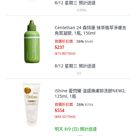
8/12 星期三
預計送達
(
1836
)
Centellian 24 森特蓮 抹茶植萃淨膚去
角質凝膠, 1瓶, 150ml
首購折扣價
56
%
$540
$237
(
$15.80/10ml
)
8/12 星期三
預計送達
(
1
)
iShine 愛閃耀 溫感煥膚卸洗膠NEW2,
125ml, 1瓶
首購折扣價
26
%
$754
$554
(
$44.32/10ml
)
明天 8/9 (日)
預計送達