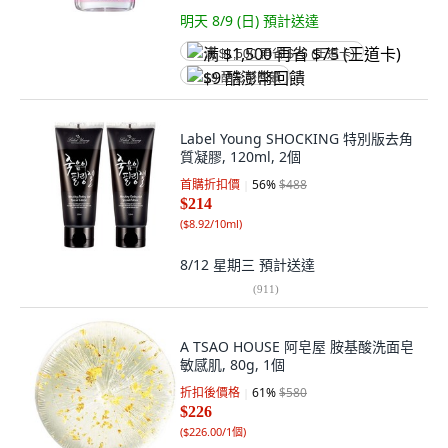
明天 8/9 (日)
預計送達
满 $1,500 再省 $75 (王道卡)
$9 酷澎幣回饋
Label Young SHOCKING 特別版去角
質凝膠, 120ml, 2個
首購折扣價
56
%
$488
$214
(
$8.92/10ml
)
8/12 星期三
預計送達
(
911
)
A TSAO HOUSE 阿皂屋 胺基酸洗面皂
敏感肌, 80g, 1個
折扣後價格
61
%
$580
$226
(
$226.00/1個
)