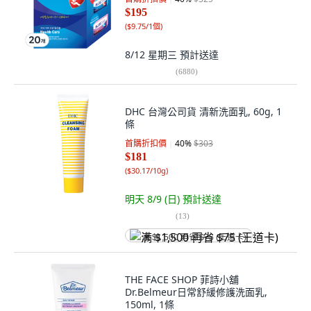
$195
(
$9.75/1個
)
8/12 星期三
預計送達
(
6880
)
DHC 台灣公司貨 清新洗面乳, 60g, 1
條
首購折扣價
40
%
$303
$181
(
$30.17/10g
)
明天 8/9 (日)
預計送達
(
13
)
满 $1,500 再省 $75 (王道卡)
THE FACE SHOP 菲詩小舖
Dr.Belmeur日常舒緩修護洗面乳,
150ml, 1條