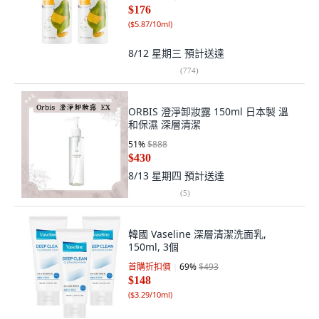
$176
(
$5.87/10ml
)
8/12 星期三
預計送達
(
774
)
ORBIS 澄淨卸妝露 150ml 日本製 溫
和保濕 深層清潔
51
%
$888
$430
8/13 星期四
預計送達
(
5
)
韓國 Vaseline 深層清潔洗面乳,
150ml, 3個
首購折扣價
69
%
$493
$148
(
$3.29/10ml
)