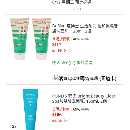
8/12 星期三
預計送達
(
571
)
Dr.Skin 皮博士 生活系列 溫和保濕養
膚洗面乳, 120ml, 2瓶
首購折扣價
40
%
$196
$117
(
$4.88/10ml
)
明天 8/9 (日)
預計送達
(
6
)
满 $1,500 再省 $75 (王道卡)
POND'S 旁氏 Bright Beauty Clear
Spa胺基酸洗面乳, 150ml, 2個
首購折扣價
69
%
$606
$186
(
$6.20/10ml
)