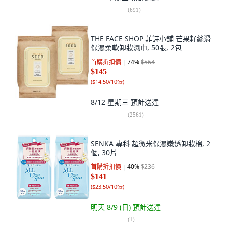
(
691
)
THE FACE SHOP 菲詩小舖 芒果籽絲滑
保濕柔軟卸妝濕巾, 50張, 2包
首購折扣價
74
%
$564
$145
(
$14.50/10張
)
8/12 星期三
預計送達
(
2561
)
SENKA 專科 超微米保濕嫩透卸妝棉, 2
個, 30片
首購折扣價
40
%
$236
$141
(
$23.50/10張
)
明天 8/9 (日)
預計送達
(
1
)