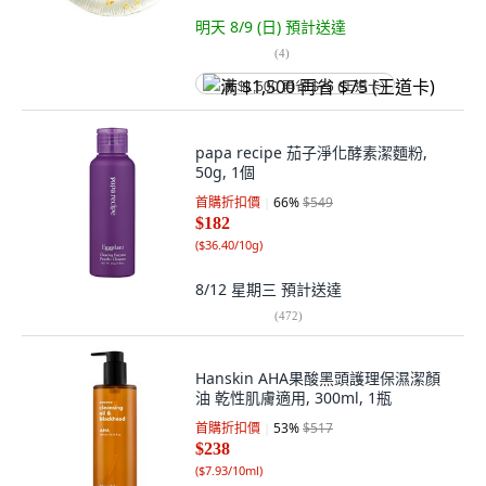
明天 8/9 (日)
預計送達
(
4
)
满 $1,500 再省 $75 (王道卡)
papa recipe 茄子淨化酵素潔麵粉,
50g, 1個
首購折扣價
66
%
$549
$182
(
$36.40/10g
)
8/12 星期三
預計送達
(
472
)
Hanskin AHA果酸黑頭護理保濕潔顏
油 乾性肌膚適用, 300ml, 1瓶
首購折扣價
53
%
$517
$238
(
$7.93/10ml
)