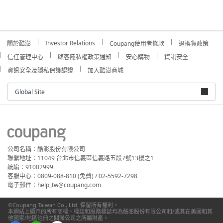
Investor Relations
關於酷澎
Coupang使用者條款
退換貨政策
信任管理中心
顧客隱私權政策通知
安心購物
資訊安全
資訊安全及隱私保護認證
加入酷澎商城
Global Site
公司名稱：酷澎股份有限公司
聯繫地址：11049 台北市信義區信義路五段7號13樓之1
統編：91002999
客服中心：0809-088-810 (免費) / 02-5592-7298
電子郵件：help_tw@coupang.com
©Coupang Taiwan Co., Ltd. 保留所有權利。
本網站上顯示的所有商標、標誌和服務標誌均為酷澎股份有限公司和/或其在美國和其
他國家/地區註冊之關聯公司之所屬財產。