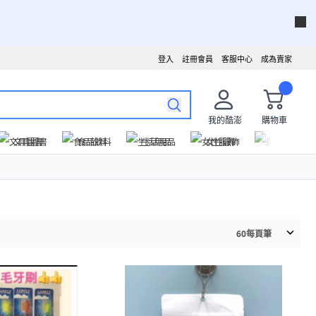
登入
註冊會員
客服中心
成為賣家
我的酷澎
購物車
文具圖書
食品飲料
生活用品
女性服飾
運動戶外
60
每頁筆