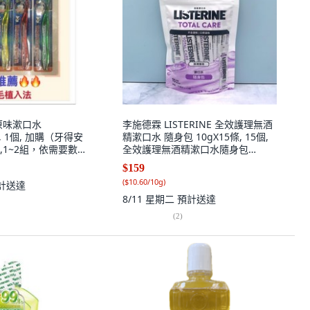
原味漱口水
李施德霖 LISTERINE 全效護理無酒
L, 1個, 加購（牙得安
精漱口水 隨身包 10gX15條, 15個,
,1~2組，依需要數
全效護理無酒精漱口水隨身包
10gX15條, 10g
$159
(
$10.60/10g
)
計送達
8/11 星期二
預計送達
(
2
)