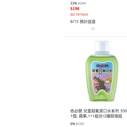
33
%
$299
$198
(
$3.74/10ml
)
8/15
預計送達
(
1
)
依必朗 兒童超氟漱口水系列 350m
1個, 蘋果,1+1組合/2罐超值組
6
%
$159