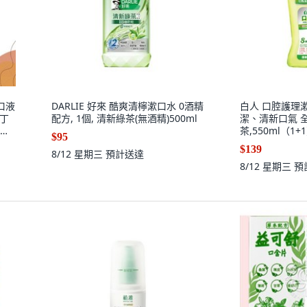
口液
DARLIE 好來 酷爽清檸漱口水 0酒精
白人 口腔護理
西丁
配方, 1個, 清新綠茶(無酒精)500ml
潔、清新口氣 全家
漱口
茶,550ml（1+
$95
$139
8/12 星期三
預計送達
8/12 星期三
預