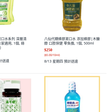
漱口水系列 深層清
八仙代糖蜂膠漱口水 添加蜂膠|木醣
適用, 1個, 綠
醇 口腔保健 零負擔, 1個, 500ml
1）
$250
(
$5.00/10ml
)
計送達
8/13 星期四
預計送達