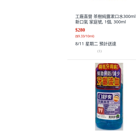
工廠直營 茶樹純露漱口水300ml
新口氣 家庭號, 1個, 300ml
$280
(
$9.33/10ml
)
8/11 星期二
預計送達
(
1
)