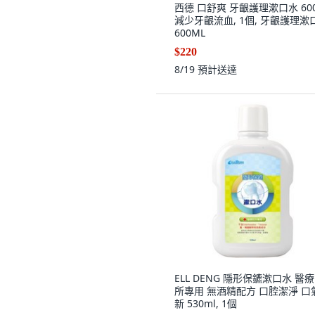
西德 口舒爽 牙齦護理漱口水 600
減少牙齦流血, 1個, 牙齦護理漱
600ML
$220
8/19
預計送達
ELL DENG 隱形保鑣漱口水 醫
所專用 無酒精配方 口腔潔淨 口
新 530ml, 1個