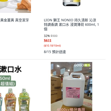
GS 黃金薑黃 真空潔牙
LION 獅王 NONIO 持久清新 沁涼
特調香調 漱口水 浸潤薄荷 600ml, 1
個
32
%
$900
$611
(
$10.18/10ml
)
8/15
預計送達