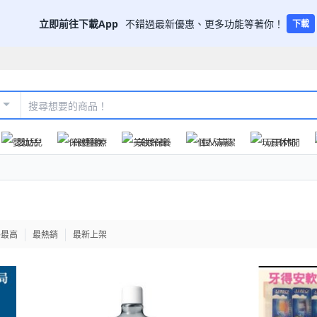
立即前往下載App
不錯過最新優惠、更多功能等著你！
下載
嬰幼兒
保健醫療
美妝保養
個人清潔
玩具休閒
格最高
最熱銷
最新上架