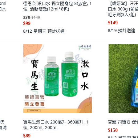
ml
德恩奈 漱口水 獨立隨身包 8包/盒, 1
【齒妍堂】汪汪
口水
個, 清新雙效(12ml*8包)
口水 300g (葡
毛牙刷(3入/組)
33
%
$149
$149
$99
8/19
預計送達
8/12 星期三
預計送達
療院
寶馬生漱口水 200毫升 360毫升, 1
杏輝 司衛妥 保健
氣清
個, 200ml, 200ml
$150
$89
8/13 星期四
預