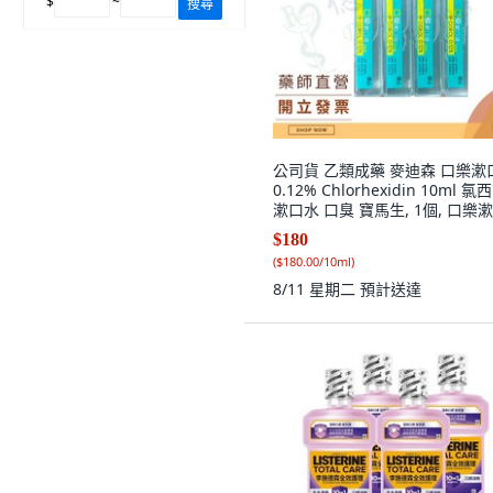
$
~
搜尋
公司貨 乙類成藥 麥迪森 口樂漱
0.12% Chlorhexidin 10ml 氯
漱口水 口臭 寶馬生, 1個, 口樂
液 10mlx16瓶/盒
$180
(
$180.00/10ml
)
8/11 星期二
預計送達