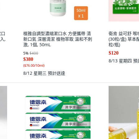
漱口
植雅自調型濃縮漱口水 方便攜帶 清
衛肯 益可舒 喉噴液
入,
新口氣 深層清潔 植物萃取 溫和不刺
(30粒/盒) 草本配
激, 1個, 50mL
粒/瓶)
$120
5
%
$400
$380
8/13 星期四
預
(
$76.00/10ml
)
8/12 星期三
預計送達