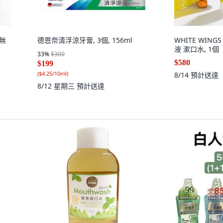
 無
德恩奈清浮涼牙膏, 3個, 156ml
WHITE WIN
液 漱口水, 1個
33
%
$300
$580
$199
(
$4.25/10ml
)
8/14
預計送達
8/12 星期三
預計送達