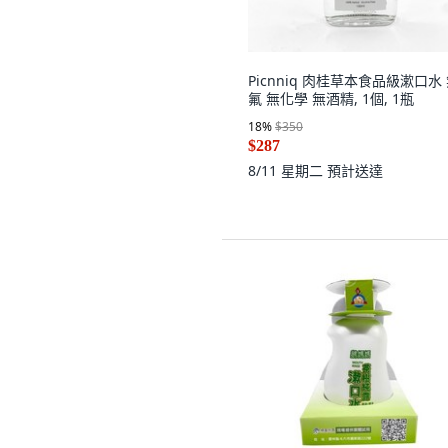
Picnniq 肉桂草本食品級漱口水
氟 無化學 無酒精, 1個, 1瓶
18
%
$350
$287
8/11 星期二
預計送達