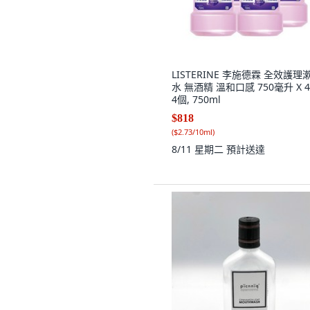
LISTERINE 李施德霖 全效護理
水 無酒精 溫和口感 750毫升 X 4
4個, 750ml
$818
(
$2.73/10ml
)
8/11 星期二
預計送達