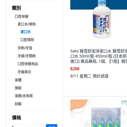
類別
口腔保健
漱口水/噴劑
漱口水
口腔噴劑
牙刷/牙膏
Sato 雅雪舒潔淨漱口水 雅雪舒
口水 50ml/瓶 450ml/瓶 (日本
牙線/牙間刷
進口) 專品藥局, 1個, 【1瓶】
口腔保健用品
潔淨漱口水 450ml
$260
牙齒美白
8/11 星期二
預計送達
身體
頭髮
潔顏/去角質
刮鬍
價格