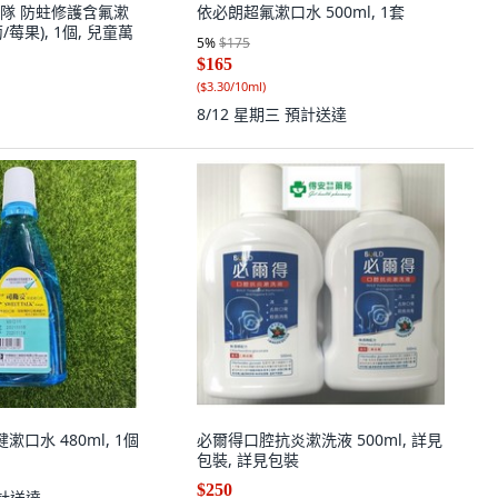
隊 防蛀修護含氟漱
依必朗超氟漱口水 500ml, 1套
萄/莓果), 1個, 兒童萬
5
%
$175
$165
(
$3.30/10ml
)
8/12 星期三
預計送達
漱口水 480ml, 1個
必爾得口腔抗炎漱洗液 500ml, 詳見
包裝, 詳見包裝
$250
計送達