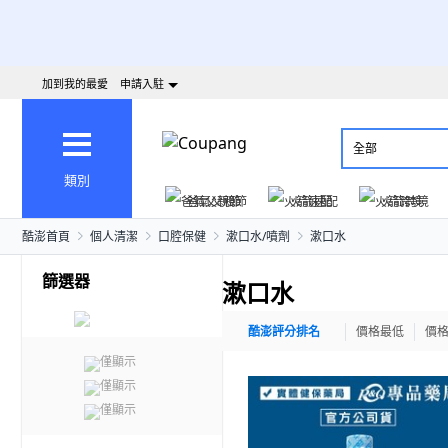
加到我的最愛
申請入駐
全部
類別
爸氣父親節
火箭速配
火箭跨境
酷澎首頁
個人清潔
口腔保健
漱口水/噴劑
漱口水
篩選器
漱口水
酷澎評分排名
價格最低
價
僅顯示
僅顯示
僅顯示