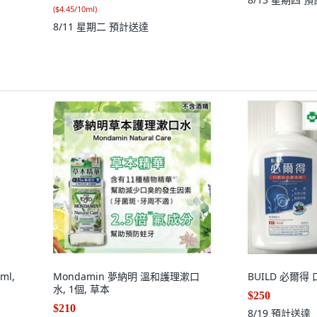
(
$4.45/10ml
)
8/11 星期二
預計送達
l,
Mondamin 夢納明 溫和護理漱口
BUILD 必爾得
水, 1個, 草本
$250
$210
8/19
預計送達