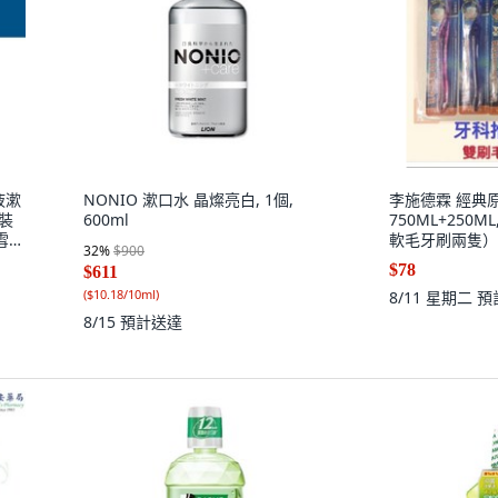
液漱
NONIO 漱口水 晶燦亮白, 1個,
李施德霖 經典
原裝
600ml
750ML+250M
雅雪舒
軟毛牙刷兩隻）
32
%
$900
量直接加
$78
$611
(
$10.18/10ml
)
8/11 星期二
預
8/15
預計送達