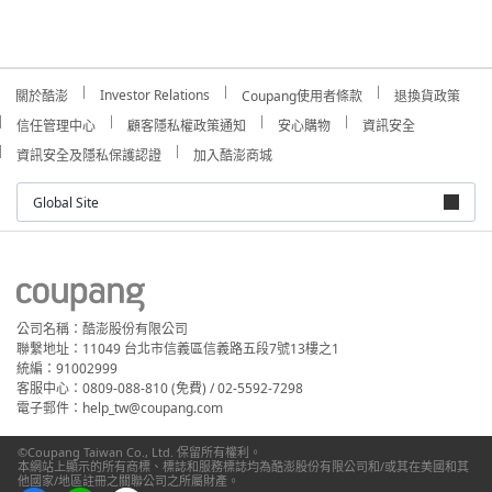
Investor Relations
關於酷澎
Coupang使用者條款
退換貨政策
信任管理中心
顧客隱私權政策通知
安心購物
資訊安全
資訊安全及隱私保護認證
加入酷澎商城
Global Site
公司名稱：酷澎股份有限公司
聯繫地址：11049 台北市信義區信義路五段7號13樓之1
統編：91002999
客服中心：0809-088-810 (免費) / 02-5592-7298
電子郵件：help_tw@coupang.com
©Coupang Taiwan Co., Ltd. 保留所有權利。
本網站上顯示的所有商標、標誌和服務標誌均為酷澎股份有限公司和/或其在美國和其
他國家/地區註冊之關聯公司之所屬財產。