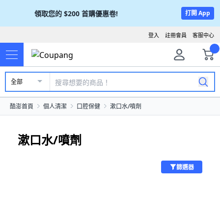
領取您的
$200
首購優惠卷!
打開 App
登入
註冊會員
客服中心
全部
酷澎首頁
個人清潔
口腔保健
漱口水/噴劑
漱口水/噴劑
篩選器