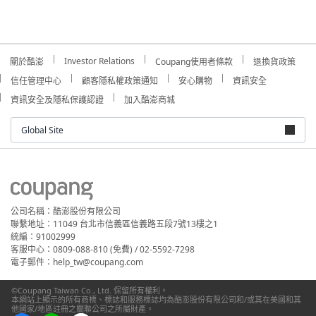
Investor Relations
關於酷澎
Coupang使用者條款
退換貨政策
信任管理中心
顧客隱私權政策通知
安心購物
資訊安全
資訊安全及隱私保護認證
加入酷澎商城
Global Site
公司名稱：酷澎股份有限公司
聯繫地址：11049 台北市信義區信義路五段7號13樓之1
統編：91002999
客服中心：0809-088-810 (免費) / 02-5592-7298
電子郵件：help_tw@coupang.com
©Coupang Taiwan Co., Ltd. 保留所有權利。
本網站上顯示的所有商標、標誌和服務標誌均為酷澎股份有限公司和/或其在美國和其
他國家/地區註冊之關聯公司之所屬財產。