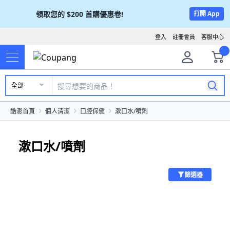
領取您的
$200
首購優惠卷!
打開 App
登入
註冊會員
客服中心
全部
酷澎首頁
個人清潔
口腔保健
漱口水/噴劑
漱口水/噴劑
篩選器