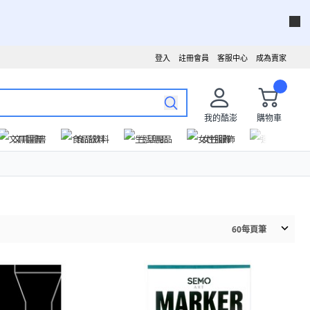
登入
註冊會員
客服中心
成為賣家
我的酷澎
購物車
文具圖書
食品飲料
生活用品
女性服飾
運動戶外
60
每頁筆