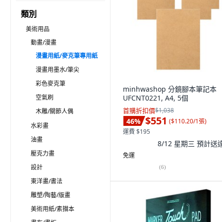
類別
美術用品
動畫/漫畫
漫畫用紙/麥克筆專用紙
漫畫用墨水/筆尖
彩色麥克筆
minhwashop 分鏡腳本筆記本
空氣刷
UFCNT0221, A4, 5個
首購折扣價
$1,038
木雕/關節人偶
$551
46
%
(
$110.20/1張
)
水彩畫
運費 $195
油畫
8/12 星期三
預計送
壓克力畫
免運
設計
(
6
)
東洋畫/書法
雕塑/陶藝/版畫
美術用紙/素描本