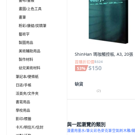
畫布/畫板
畫圖/上色工具
畫筆
粉彩/康緹/炭精筆
藝術字
製圖用品
美術輔助用品
ShinHan 瑪咖觸控板, A3, 20張
製作材料
首購折扣價
$324
$150
幼兒美術材料
53
%
筆記本/便條紙
缺貨
日誌/手帳
(
2
)
活頁夾/文件夾
書寫用品
學校用品
影印/標籤
與一起瀏覽的類別
卡片/明信片/信封
漫畫用墨水/筆尖
彩色麥克筆
空氣刷
木雕/