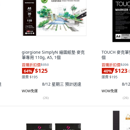
giorgione SimplyN 繪圖紙墊 麥克
TOUCH 麥克筆墊 
筆專用 110g, A5, 1個
個
首購折扣價
$353
首購折扣價
$206
$125
$123
64
%
40
%
(
運費 $195
運費 $195
達
8/12 星期三
預計送達
8/
WOW免運
WOW免運
(
26
)
(
26
)