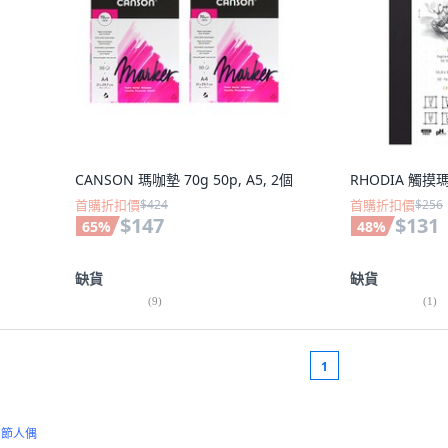
CANSON 瑪咖墊 70g 50p, A5, 2個
RHODIA 觸摸瑪雅
首購折扣價
$424
首購折扣價
$256
$147
$131
65
%
48
%
缺貨
缺貨
(
9
)
(
1
)
1
關節人偶