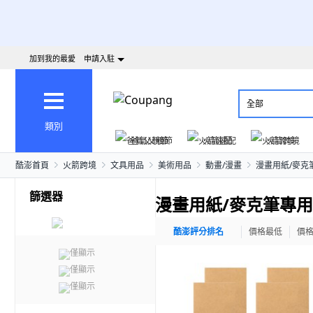
加到我的最愛
申請入駐
全部
類別
爸氣父親節
火箭速配
火箭跨境
酷澎首頁
火箭跨境
文具用品
美術用品
動畫/漫畫
漫畫用紙/麥克
篩選器
漫畫用紙/麥克筆專
酷澎評分排名
價格最低
價
僅顯示
僅顯示
僅顯示