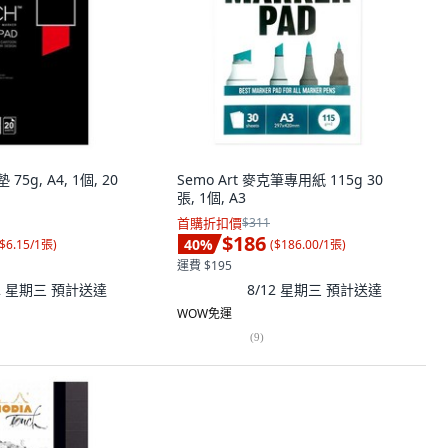
75g, A4, 1個, 20
Semo Art 麥克筆專用紙 115g 30
張, 1個, A3
首購折扣價
$311
$186
40
%
$6.15/1張
)
(
$186.00/1張
)
運費 $195
12 星期三
預計送達
8/12 星期三
預計送達
WOW免運
(
9
)