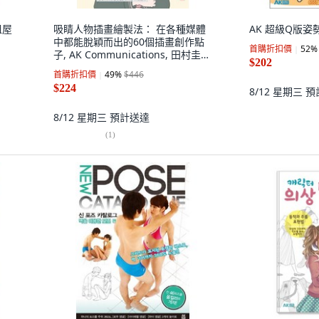
租屋
吸睛人物插畫繪製法： 在各種媒體
AK 超級Q版姿
中都能脫穎而出的60個插畫創作點
首購折扣價
52
%
子, AK Communications, 田村圭
$202
一, 山口茉里子
首購折扣價
49
%
$446
$224
8/12 星期三
預
8/12 星期三
預計送達
(
1
)