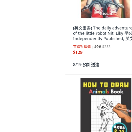
(英文圖書) The daily adventur
of the little robot Niti Liky 
Independently Published, 英
首購折扣價
49
%
$253
$129
8/19
預計送達