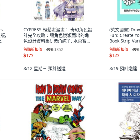
es
CYPRESS 輕鬆畫漫畫： 奇幻角色設
(英文圖書) Draw
平裝版,
計完全攻略：讓角色脫穎而出的角
Fun: Create Y
文
色設計資料集!, 諸角純子, 水菜智美
Book Strip Vari
共著/Blacksnowbox 譯
Templates F..
首購折扣價
49
%
$352
首購折扣價
49
%
Independentl
$177
$127
8/12 星期三
預計送達
8/19
預計送達