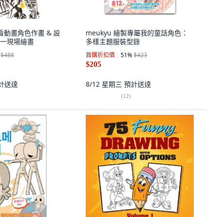
看動畫角色作畫 & 設
meukyu 繪製專屬我的童話角色：
一現場繪畫
多樣主題服裝型錄
$488
首購折扣價
51
%
$423
$205
計送達
8/12 星期三
預計送達
(
12
)