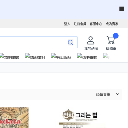
登入
註冊會員
客服中心
成為賣家
我的酷澎
購物車
文具圖書
食品飲料
生活用品
女性服飾
運動戶外
60
每頁筆