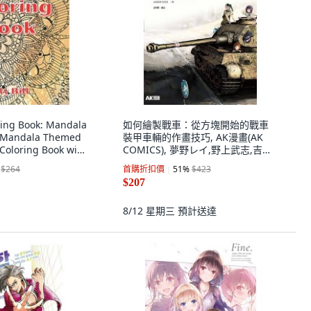
ing Book: Mandala
如何繪製戰車：從方塊開始的戰車
k Mandala Themed
裝甲車輛的作畫技巧, AK漫畫(AK
Coloring Book with
COMICS), 夢野レイ,野上武志,吉原
, Independently
昌宏,橫山AKIRA,明石犬呂,榎新者,
$264
首購折扣價
51
%
$423
文
西岡知三
$207
8/12 星期三
預計送達