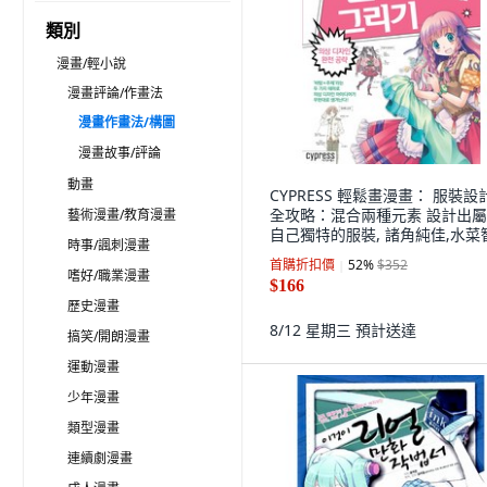
類別
漫畫/輕小說
漫畫評論/作畫法
漫畫作畫法/構圖
漫畫故事/評論
動畫
CYPRESS 輕鬆畫漫畫： 服裝設
全攻略：混合兩種元素 設計出
藝術漫畫/教育漫畫
自己獨特的服裝, 諸角純佳,水菜
時事/諷刺漫畫
共著/金賢榮 譯
首購折扣價
52
%
$352
嗜好/職業漫畫
$166
歷史漫畫
8/12 星期三
預計送達
搞笑/開朗漫畫
運動漫畫
少年漫畫
類型漫畫
連續劇漫畫