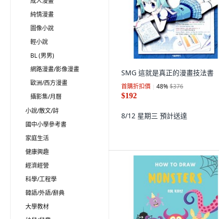
成人漫畫
純情漫畫
圖像小說
輕小說
BL (男男)
網路漫畫/影像漫畫
SMG 這就是真正的漫畫技法書
歐洲/西方漫畫
首購折扣價
48
%
$376
$192
攝影集/月曆
小說/散文/詩
8/12 星期三
預計送達
國中小學參考書
家庭生活
健康興趣
經濟經營
科學/工程學
韓語/外語/辭典
大學教材