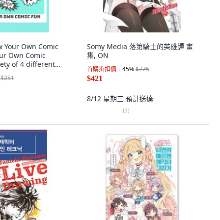
 Your Own Comic
Somy Media 落第騎士的英雄譚 畫
our Own Comic
集, ON
ety of 4 different
首購折扣價
45
%
$775
. 平裝版,
$251
$421
y Published, 英文
8/12 星期三
預計送達
(
1
)