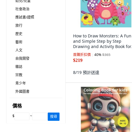
幼兒/兒童
社會政治
應試書/證照
旅行
歷史
How to Draw Monsters: A Fun
and Simple Step by Step
藝術
Drawing and Activity Book for
人文
Boys and Girls to ... 平裝版,
首購折扣價
40
%
$365
Independently Published, 英
自我開發
$219
雜誌
8/19
預計送達
宗教
青少年
外國圖書
價格
$
~
搜尋