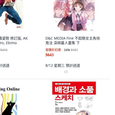
姿勢 修訂版, AK
D&C MEDIA Fine 不起眼女主角培
ns, Ebimo
育法 深崎暮人畫集 下
$493
首購折扣價
34
%
$987
$643
計送達
8/12 星期三
預計送達
(
2
)