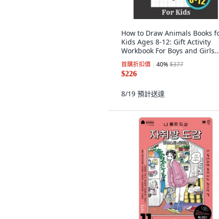
How to Draw Animals Books f
Kids Ages 8-12: Gift Activity
Workbook For Boys and Girls
Toddlers a... 平裝版,
首購折扣價
40
%
$377
Independently Published, 英
$226
8/19
預計送達