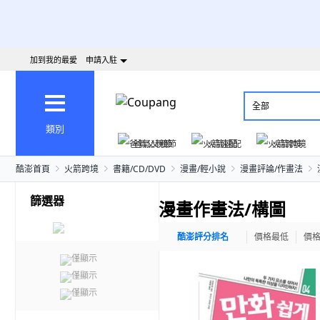
加到我的最愛
申請入駐
全部
類別
爸氣父親節
火箭速配
火箭跨境
酷澎首頁
火箭跨境
書籍/CD/DVD
漫畫/輕小說
漫畫評論/作畫法
篩選器
漫畫作畫法/構圖
酷澎評分排名
價格最低
價
僅顯示
僅顯示
僅顯示