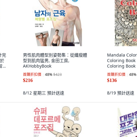
計完
男性肌肉體型別姿勢集：從纖瘦體
Mandala Color
屬於
型到肌肉猛男, 金田工房,
Coloring Boo
智美
AKHobbyBook
Coloring Book 
Manda... 平裝版
首購折扣價
48
%
$423
首購折扣價
48
%
Published, 英
$216
$136
8/12 星期三
預計送達
8/19
預計送達