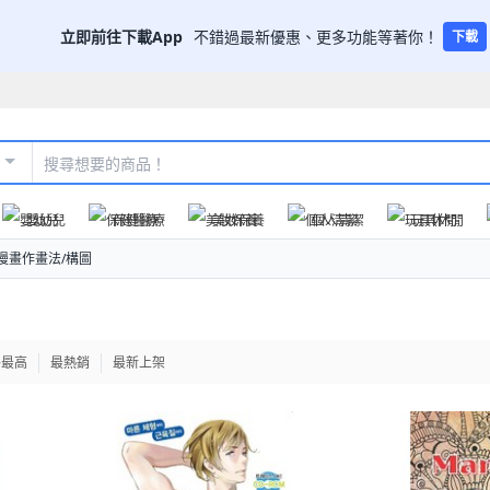
立即前往下載App
不錯過最新優惠、更多功能等著你！
下載
嬰幼兒
保健醫療
美妝保養
個人清潔
玩具休閒
漫畫作畫法/構圖
格最高
最熱銷
最新上架