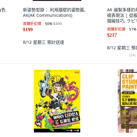
角色
新姿勢型錄： 利用牆壁的姿勢篇,
AK 繪製多樣
AK(AK Communications)
褶表現法 | 
描繪技巧, ラビ
首購折扣價
50
%
$399
首購折扣價
51
%
$199
$217
8/12 星期三
預計送達
8/12 星期三
預
(
24
)