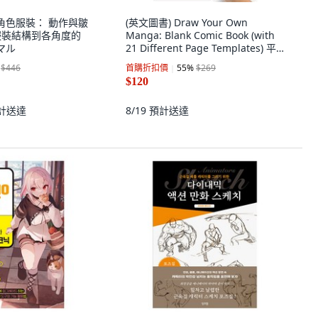
的角色服裝： 動作與皺
(英文圖書) Draw Your Own
從服裝結構到各角度的
Manga: Blank Comic Book (with
マル
21 Different Page Templates) 平
裝版, Tuttle Publishing, 英文
$446
首購折扣價
55
%
$269
$120
計送達
8/19
預計送達