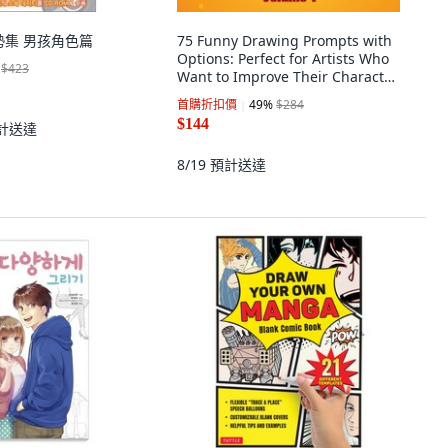
勢集 男孩角色篇
75 Funny Drawing Prompts with
Options: Perfect for Artists Who
$423
Want to Improve Their Character
Desig... 平裝版, Craig Babin
首購折扣價
49
%
$284
Books, 英文
$144
計送達
8/19
預計送達