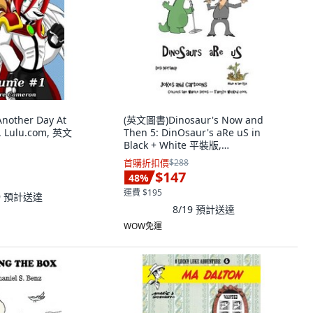
other Day At
(英文圖書)Dinosaur's Now and
 Lulu.com, 英文
Then 5: DinOsaur's aRe uS in
Black + White 平裝版,
Createspace Independent Pub...,
首購折扣價
$288
英文
$147
48
%
運費 $195
9
預計送達
8/19
預計送達
WOW免運