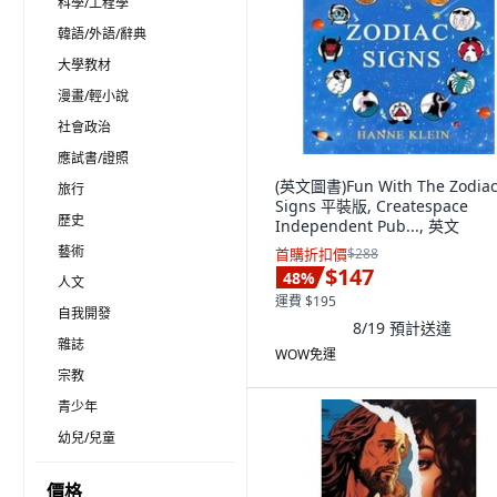
科學/工程學
韓語/外語/辭典
大學教材
漫畫/輕小說
社會政治
應試書/證照
(英文圖書)Fun With The Zodia
旅行
Signs 平裝版, Createspace
歷史
Independent Pub..., 英文
藝術
首購折扣價
$288
$147
48
%
人文
運費 $195
自我開發
8/19
預計送達
雜誌
WOW免運
宗教
青少年
幼兒/兒童
價格