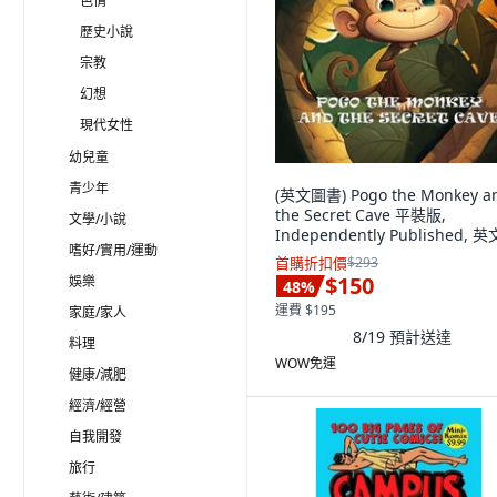
色情
歷史小說
宗教
幻想
現代女性
幼兒童
青少年
(英文圖書) Pogo the Monkey a
the Secret Cave 平裝版,
文學/小說
Independently Published, 英
嗜好/實用/運動
首購折扣價
$293
$150
娛樂
48
%
運費 $195
家庭/家人
8/19
預計送達
料理
WOW免運
健康/減肥
經濟/經營
自我開發
旅行