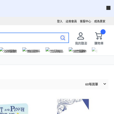
登入
註冊會員
客服中心
成為賣家
我的酷澎
購物車
文具圖書
食品飲料
生活用品
女性服飾
運動戶外
60
每頁筆