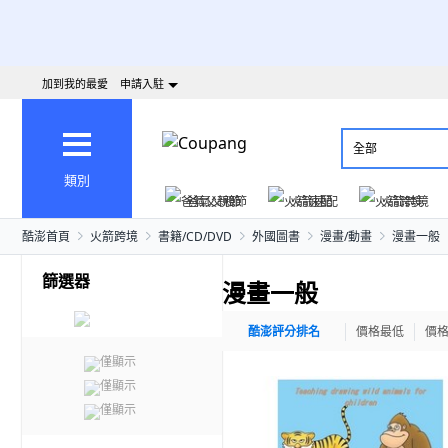
加到我的最愛
申請入駐
全部
類別
爸氣父親節
火箭速配
火箭跨境
酷澎首頁
火箭跨境
書籍/CD/DVD
外國圖書
漫畫/動畫
漫畫一般
篩選器
漫畫一般
酷澎評分排名
價格最低
價
僅顯示
僅顯示
僅顯示