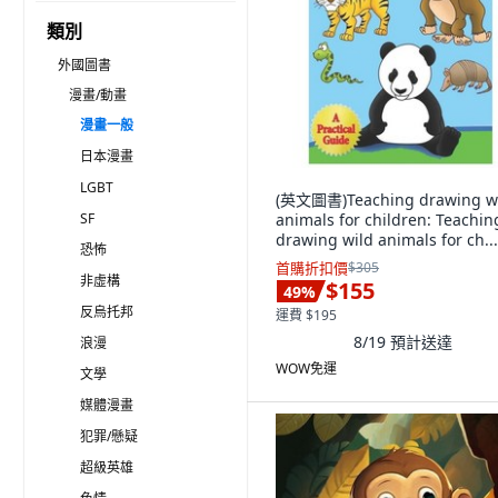
類別
外國圖書
漫畫/動畫
漫畫一般
日本漫畫
LGBT
(英文圖書)Teaching drawing w
SF
animals for children: Teachin
drawing wild animals for ch..
恐怖
裝版, Independently Publishe
首購折扣價
$305
英文
非虛構
$155
49
%
反烏托邦
運費 $195
8/19
預計送達
浪漫
WOW免運
文學
媒體漫畫
犯罪/懸疑
超級英雄