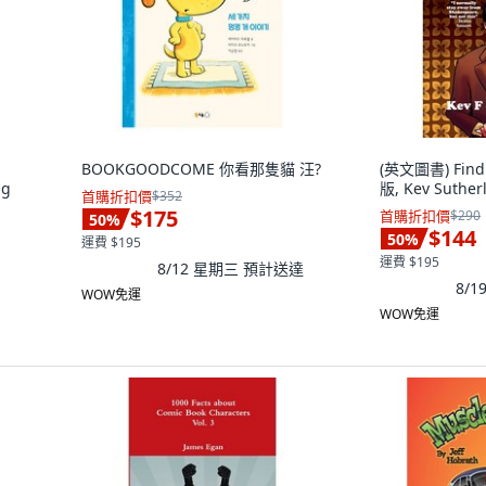
BOOKGOODCOME 你看那隻貓 汪?
(英文圖書) Find
ng
版, Kev Suthe
首購折扣價
$352
$175
首購折扣價
$290
50
%
$144
50
%
運費 $195
運費 $195
8/12 星期三
預計送達
8/1
WOW免運
WOW免運