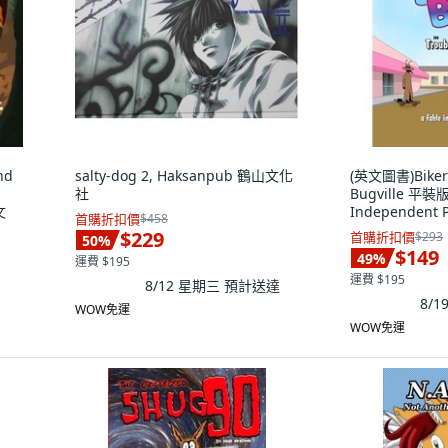
nd
salty-dog 2, Haksanpub 鶴山文化
(英文圖書)Biker 
社
Bugville 平裝版
文
Independent 
首購折扣價
$458
$229
首購折扣價
$293
50
%
$149
49
%
運費 $195
運費 $195
8/12 星期三
預計送達
8/1
WOW免運
WOW免運