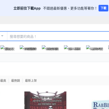
立即前往下載App
不錯過最新優惠、更多功能等著你！
下載
嬰幼兒
保健醫療
美妝保養
個人清潔
玩具休閒
格最高
最熱銷
最新上架