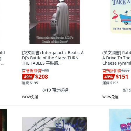
ild
(英文圖書) Intergalactic Beats: A
(英文圖書) Rabbi
g
DJ's Battle of the Stars: TURN
A Drive To The
. 平
THE TABLES 平裝版,
Cheese Pyra
d,
Independently Published, 英文
Independentl
首購折扣價
$408
首購折扣價
$298
$208
$151
49
%
49
%
運費 $195
運費 $195
8/19
預計送達
8/1
WOW免運
WOW免運