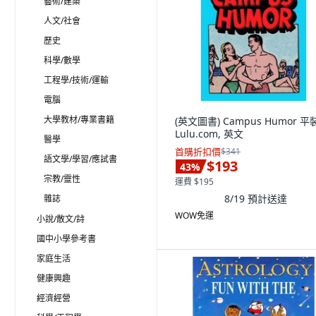
藝術/建築
人文/社會
歷史
科學/數學
工程學/技術/運輸
電腦
大學教材/專業書籍
(英文圖書) Campus Humor 平
Lulu.com, 英文
醫學
首購折扣價
$341
語文學/學習/應試書
$193
43
%
宗教/靈性
運費 $195
8/19
預計送達
雜誌
WOW免運
小說/散文/詩
國中小學參考書
家庭生活
健康興趣
經濟經營