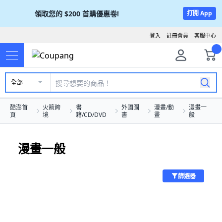
領取您的
$200
首購優惠卷!
打開 App
登入
註冊會員
客服中心
全部
酷澎首
火箭跨
書
外國圖
漫畫/動
漫畫一
頁
境
籍/CD/DVD
書
畫
般
漫畫一般
篩選器