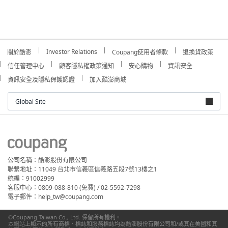
Investor Relations
關於酷澎
Coupang使用者條款
退換貨政策
信任管理中心
顧客隱私權政策通知
安心購物
資訊安全
資訊安全及隱私保護認證
加入酷澎商城
Global Site
公司名稱：酷澎股份有限公司
聯繫地址：11049 台北市信義區信義路五段7號13樓之1
統編：91002999
客服中心：0809-088-810 (免費) / 02-5592-7298
電子郵件：help_tw@coupang.com
©Coupang Taiwan Co., Ltd. 保留所有權利。
本網站上顯示的所有商標、標誌和服務標誌均為酷澎股份有限公司和/或其在美國和其