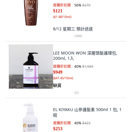
首購折扣價
56
%
$279
$121
(
$1.48/10ml
)
8/12 星期三
預計送達
(
308
)
LEE MOON WON 深層頭髮護理包,
200ml, 1入
首購折扣價
40
%
$1,585
$949
(
$47.45/10ml
)
缺貨
(
2
)
EL KIYAKU 山參護髮素 500ml 1 包, 1
組
首購折扣價
40
%
$423
$253