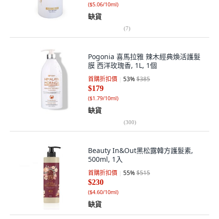
(
$5.06/10ml
)
缺貨
(
7
)
Pogonia 喜馬拉雅 辣木經典煥活護髮
膜 西洋玫瑰香, 1L, 1個
首購折扣價
53
%
$385
$179
(
$1.79/10ml
)
缺貨
(
300
)
Beauty In&Out黑松露韓方護髮素,
500ml, 1入
首購折扣價
55
%
$515
$230
(
$4.60/10ml
)
缺貨