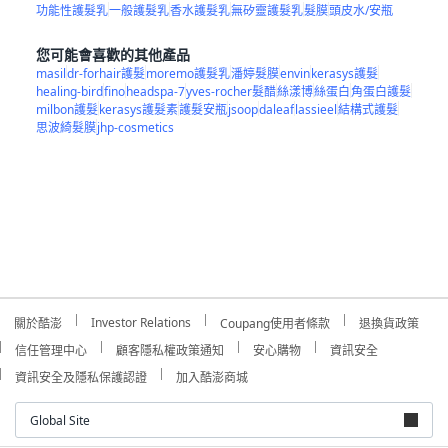
功能性護髮乳
一般護髮乳
香水護髮乳
無矽靈護髮乳
髮膜
頭皮水/安瓶
您可能會喜歡的其他產品
masil
dr-forhair護髮
moremo護髮乳
潘婷髮膜
envin
kerasys護髮
healing-bird
fino
headspa-7
yves-rocher髮醋
絲漾博
絲蛋白
角蛋白護髮
milbon護髮
kerasys護髮素
護髮安瓶
jsoop
daleaf
lassieel
結構式護髮
思波綺髮膜
jhp-cosmetics
Investor Relations
關於酷澎
Coupang使用者條款
退換貨政策
信任管理中心
顧客隱私權政策通知
安心購物
資訊安全
資訊安全及隱私保護認證
加入酷澎商城
Global Site