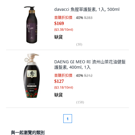
davacci 魚腥草護髮素, 1入, 500ml
首購折扣價
40
%
$283
$169
(
$3.38/10ml
)
缺貨
(
30
)
DAENG GI MEO RI 濟州山茶花油健髮
護髮素, 400ml, 1入
首購折扣價
40
%
$212
$127
(
$3.18/10ml
)
缺貨
(
158
)
1
與一起瀏覽的類別