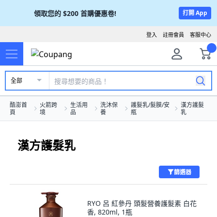
領取您的
$200
首購優惠卷!
打開 App
登入
註冊會員
客服中心
全部
酷澎首
火箭跨
生活用
洗沐保
護髮乳/髮膜/安
漢方護髮
頁
境
品
養
瓶
乳
漢方護髮乳
篩選器
RYO 呂 紅參丹 頭髮營養護髮素 白花
香, 820ml, 1瓶