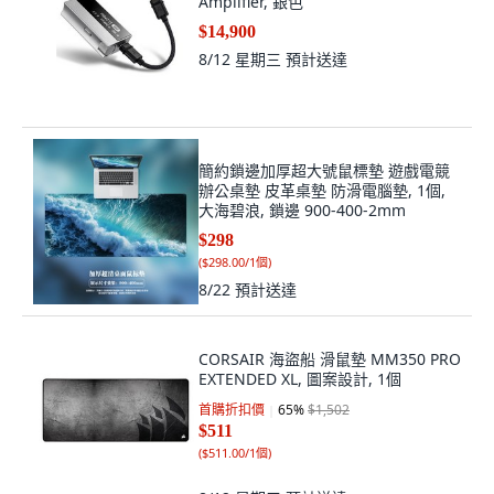
Amplifier, 銀色
$14,900
8/12 星期三
預計送達
簡約鎖邊加厚超大號鼠標墊 遊戲電競
辦公桌墊 皮革桌墊 防滑電腦墊, 1個,
大海碧浪, 鎖邊 900-400-2mm
$298
(
$298.00/1個
)
8/22
預計送達
CORSAIR 海盜船 滑鼠墊 MM350 PRO
EXTENDED XL, 圖案設計, 1個
首購折扣價
65
%
$1,502
$511
(
$511.00/1個
)