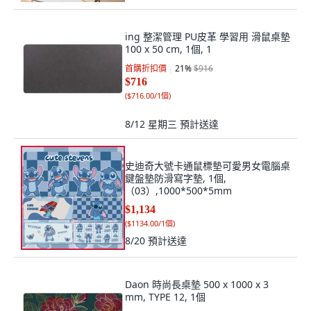
ing 整潔管理 PU皮革 學習用 滑鼠桌墊
100 x 50 cm, 1個, 1
首購折扣價
21
%
$916
$716
(
$716.00/1個
)
8/12 星期三
預計送達
史迪奇大號卡通鼠標墊可愛男女電腦桌
鍵盤墊防滑寫字墊, 1個,
（03）,1000*500*5mm
$1,134
(
$1134.00/1個
)
8/20
預計送達
Daon 時尚長桌墊 500 x 1000 x 3
mm, TYPE 12, 1個