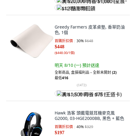
满 $20,000 再省 $1,000 (星展卡)
$12 酷澎幣回饋
Greedy Farmers 皮革桌墊, 香草奶油
色, 1個
首購折扣價
30
%
$648
$448
(
$448.00/1個
)
明天 8/10 (一)
預計送達
全新商品
,
盒損福利品 – 全新未開封
(2)
最低
416
(
1472
)
满 $1,500 再省 $75 (王道卡)
Hawk 浩客 頭戴電競耳機麥克風
G2000, 03-HGE2000BB, 黑色 + 藍色
首購折扣價
40
%
$329
$197