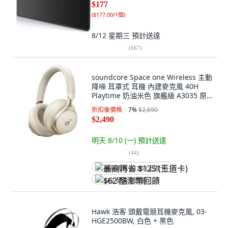
$177
(
$177.00/1個
)
8/12 星期三
預計送達
(
667
)
soundcore Space one Wireless 主動
降噪 耳罩式 耳機 內建麥克風 40H
Playtime 奶油米色 旗艦級 A3035 原
廠保固18個月 藍牙5.3 附防水收納袋
折扣後價格
7
%
$2,690
A-C充電線 3.5mm AUX線
$2,490
明天 8/10 (一)
預計送達
(
44
)
最高再省 $125 (王道卡)
$62 酷澎幣回饋
Hawk 浩客 頭戴電競耳機麥克風, 03-
HGE2500BW, 白色 + 黑色