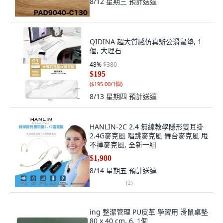
8/12 星期三
預計送達
QIDINA 超大質感仿真辦公滑鼠墊, 1
個, 大理石
48
%
$380
$195
(
$195.00/1個
)
8/13 星期四
預計送達
HANLIN-2C 2.4 無線教學隱形雙耳掛
2.4G麥克風 唱跳麥克風 舞台麥克風 甩
不掉麥克風, 全新一組
$1,980
8/14 星期五
預計送達
(
2
)
ing 整潔管理 PU皮革 學習用 滑鼠桌墊
80 x 40 cm, 6, 1個