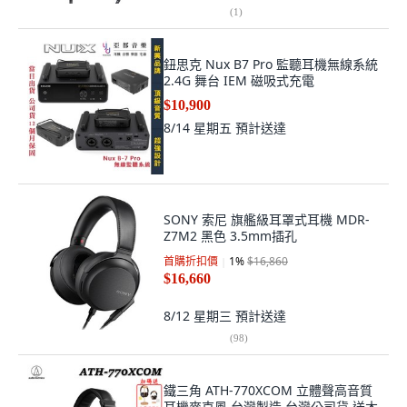
(
1
)
鈕思克 Nux B7 Pro 監聽耳機無線系統
2.4G 舞台 IEM 磁吸式充電
$10,900
8/14 星期五
預計送達
SONY 索尼 旗艦級耳罩式耳機 MDR-
Z7M2 黑色 3.5mm插孔
首購折扣價
1
%
$16,860
$16,660
8/12 星期三
預計送達
(
98
)
鐵三角 ATH-770XCOM 立體聲高音質
耳機麥克風 台灣製造 台灣公司貨 送木