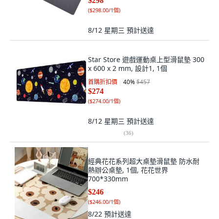
$298
(
$298.00/1個
)
8/12 星期三
預計送達
Star Store 遊戲運動桌上型滑鼠墊 300
x 600 x 2 mm, 設計1, 1個
首購折扣價
40
%
$457
$274
(
$274.00/1個
)
8/12 星期三
預計送達
(
36
)
經典花花系列超大桌墊滑鼠墊 防水耐
熱辦公桌墊, 1個, 花花世界
700*330mm
$246
(
$246.00/1個
)
8/22
預計送達