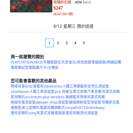
首購折扣價
40
%
$412
$247
(
$247.00/1個
)
8/12 星期三
預計送達
2
3
4
5
1
與一起瀏覽的類別
PLAYSTATION
XBOX
手機遊戲
任天堂
復古/其他遊戲
電腦遊戲/周邊設備
電競筆記型電腦
顯示卡/主機板
您可能會喜歡的其他產品
降噪耳罩
britz
筆電布
steelseries
人體工學鍵盤架
史努比滑鼠墊
sennheiser
人體工學滑鼠墊
ps5-耳機
全罩式耳機
汽車音響
耳罩式耳機
家用喇叭
accentum-plus-wireless-無線藍芽降噪耳罩式耳機
無線充電滑鼠墊
dpower-shop
滑鼠墊
貓福珊迪
造型滑鼠墊
耳機麥克風
護腕墊
桌上型喇叭
電競耳機頭戴式
sonywhch720n
thinkway
重低音喇叭
sony耳罩式耳機
電腦墊
雷蛇耳機
發光滑鼠墊