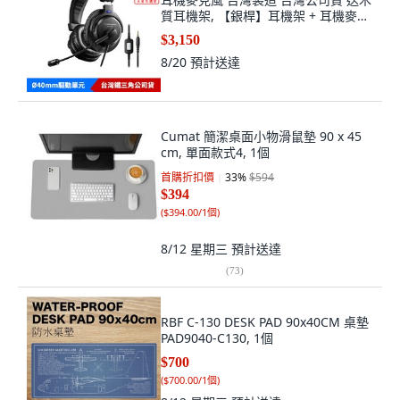
質耳機架, 【銀桿】耳機架 + 耳機麥克
風
$3,150
8/20
預計送達
Cumat 簡潔桌面小物滑鼠墊 90 x 45
cm, 單面款式4, 1個
首購折扣價
33
%
$594
$394
(
$394.00/1個
)
8/12 星期三
預計送達
(
73
)
RBF C-130 DESK PAD 90x40CM 桌墊
PAD9040-C130, 1個
$700
(
$700.00/1個
)