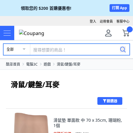
領取您的
$200
首購優惠卷!
打開 App
登入
註冊會員
客服中心
全部
酷澎首頁
電腦3C
遊戲
滑鼠/鍵盤/耳麥
滑鼠/鍵盤/耳麥
篩選器
滑鼠墊 單面款 中 70 x 35cm, 珊瑚粉,
1個