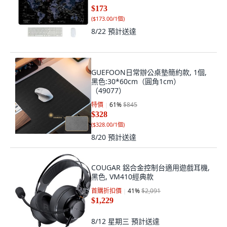
$173
(
$173.00/1個
)
8/22
預計送達
GUEFOON日常辦公桌墊簡約款, 1個,
黑色:30*60cm（圓角1cm）
（49077）
特價
61
%
$845
$328
(
$328.00/1個
)
8/20
預計送達
COUGAR 鋁合金控制台適用遊戲耳機,
黑色, VM410經典款
首購折扣價
41
%
$2,091
$1,229
8/12 星期三
預計送達