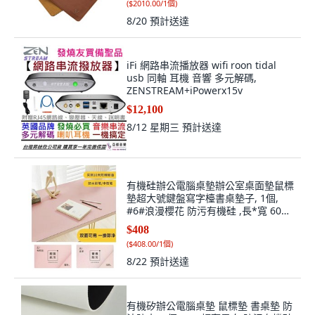
(
$2010.00/1個
)
8/20
預計送達
iFi 網路串流播放器 wifi roon tidal
usb 同軸 耳機 音響 多元解碼,
ZENSTREAM+iPowerx15v
$12,100
8/12 星期三
預計送達
有機硅辦公電腦桌墊辦公室桌面墊鼠標
墊超大號鍵盤寫字檯書桌墊子, 1個,
#6#浪漫櫻花 防污有機硅 ,長*寬 60乘
40 釐米
$408
(
$408.00/1個
)
8/22
預計送達
有機矽辦公電腦桌墊 鼠標墊 書桌墊 防