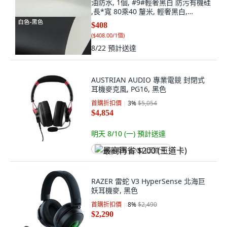
油防水, 1個, #9#輕奢黑白 防污有機硅
,長*寬 80乘40 釐米, 輕奢黑白,
80*40cm
$408
(
$408.00/1個
)
8/22
預計送達
AUSTRIAN AUDIO 專業電競 封閉式
耳機麥克風, PG16, 黑色
首購折扣價
3
%
$5,054
$4,854
明天 8/10 (一)
預計送達
最高再省 $200 (王道卡)
RAZER 雷蛇 V3 HyperSense 北海巨
妖耳機麥, 黑色
首購折扣價
8
%
$2,490
$2,290