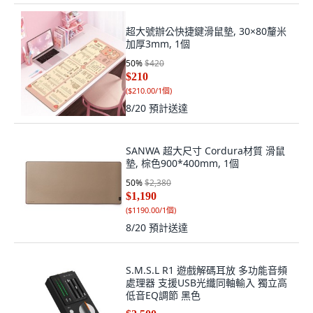
超大號辦公快捷鍵滑鼠墊, 30×80釐米
加厚3mm, 1個
50
%
$420
$210
(
$210.00/1個
)
8/20
預計送達
SANWA 超大尺寸 Cordura材質 滑鼠
墊, 棕色900*400mm, 1個
50
%
$2,380
$1,190
(
$1190.00/1個
)
8/20
預計送達
S.M.S.L R1 遊戲解碼耳放 多功能音頻
處理器 支援USB光纖同軸輸入 獨立高
低音EQ調節 黑色