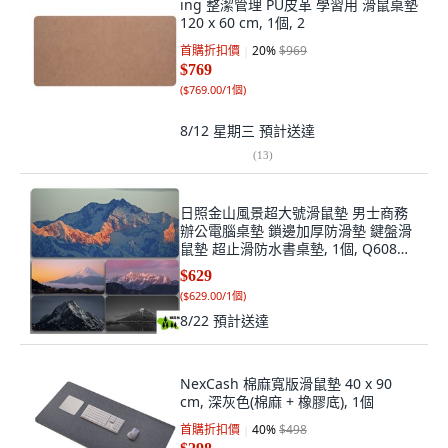
ing 整潔管理 PU皮革 學習用 滑鼠桌墊
120 x 60 cm, 1個, 2
首購折扣價
20
%
$969
$769
(
$769.00/1個
)
8/12 星期三
預計送達
(
13
)
日照金山風景超大號滑鼠墊 男士商務
辦公電腦桌墊 鎖邊加厚防滑墊 鍵盤滑
鼠墊 超止滑防水書桌墊, 1個, Q608
(18)【高清印刷】,800x300mmx4mm
$629
(
$629.00/1個
)
8/22
預計送達
NexCash 棉麻寬版滑鼠墊 40 x 90
cm, 深灰色(棉麻 + 橡膠底), 1個
首購折扣價
40
%
$498