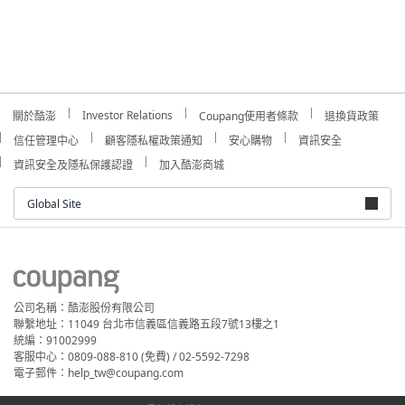
Investor Relations
關於酷澎
Coupang使用者條款
退換貨政策
信任管理中心
顧客隱私權政策通知
安心購物
資訊安全
資訊安全及隱私保護認證
加入酷澎商城
Global Site
公司名稱：酷澎股份有限公司
聯繫地址：11049 台北市信義區信義路五段7號13樓之1
統編：91002999
客服中心：0809-088-810 (免費) / 02-5592-7298
電子郵件：help_tw@coupang.com