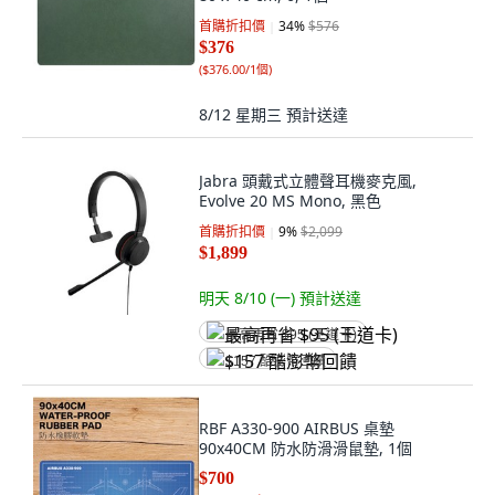
首購折扣價
34
%
$576
$376
(
$376.00/1個
)
8/12 星期三
預計送達
Jabra 頭戴式立體聲耳機麥克風,
Evolve 20 MS Mono, 黑色
首購折扣價
9
%
$2,099
$1,899
明天 8/10 (一)
預計送達
最高再省 $95 (王道卡)
$157 酷澎幣回饋
RBF A330-900 AIRBUS 桌墊
90x40CM 防水防滑滑鼠墊, 1個
$700