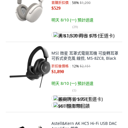
首購折扣價
58
%
$1,290
$529
明天 8/10 (一)
預計送達
(
29
)
满 $1,500 再省 $75 (王道卡)
MSI 微星 耳罩式電競耳機 可旋轉耳罩
可拆式麥克風 線控, MS-8ZC8, Black
折扣後價格
12
%
$2,151
$1,890
明天 8/10 (一)
預計送達
(
1
)
最高再省 $95 (王道卡)
$61 酷澎幣回饋
Astell&Kern AK HC5 Hi-Fi USB DAC