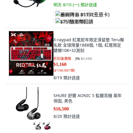
明天 8/10 (一)
預計送達
最高再省 $115 (王道卡)
$75 酷澎幣回饋
X-raypad 紅尾蛇年限定滑鼠墊 Teru聯
名款 全球限量1888個, 1個, 紅尾限定
鍵帽108+32測刻
折扣後價格
3
%
$1,199
$1,160
(
$1160.00/1個
)
8/19
預計送達
SHURE 舒爾 AONIC 5 監聽耳機 兩年
保固, 黑色
$16,500
8/20
預計送達