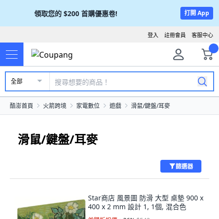
領取您的
$200
首購優惠卷!
打開 App
登入
註冊會員
客服中心
全部
酷澎首頁
火箭跨境
家電數位
遊戲
滑鼠/鍵盤/耳麥
滑鼠/鍵盤/耳麥
篩選器
Star商店 風景圖 防滑 大型 桌墊 900 x
400 x 2 mm 設計 1, 1個, 混合色