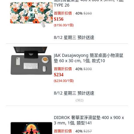
TYPE 26
首購折扣價
40
%
$260
$156
(
$156.00/1個
)
8/12 星期三
預計送達
J&K Dasajwoyong 簡潔桌面小物滑鼠
墊 60 x 30 cm, 1個, 款式10
首購折扣價
40
%
$390
$234
(
$234.00/1個
)
8/12 星期三
預計送達
(
302
)
DIDROK 奢華潔淨滑鼠墊 400 x 900 x
3 mm, 1個, 類型141
首購折扣價
40
%
$257