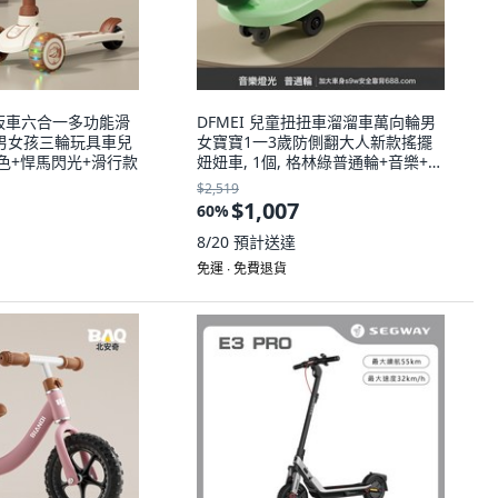
滑板車六合一多功能滑
DFMEI 兒童扭扭車溜溜車萬向輪男
歲男女孩三輪玩具車兒
女寶寶1一3歲防側翻大人新款搖擺
咖啡色+悍馬閃光+滑行款
妞妞車, 1個, 格林綠普通輪+音樂+禮
包
$2,519
$1,007
60
%
8/20
預計送達
免運 ∙ 免費退貨