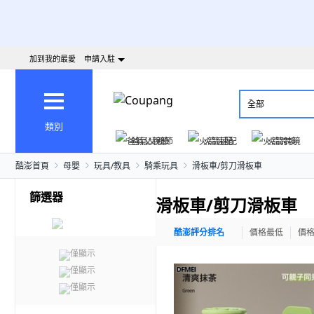
加到我的最愛
申請入駐
全部
類別
爸氣父親節
火箭速配
火箭跨境
酷澎首頁
母嬰
玩具/教具
騎乘玩具
滑板車/剪刀滑板車
篩選器
滑板車/剪刀滑板車
酷澎評分排名
價格最低
價
僅顯示
僅顯示
僅顯示