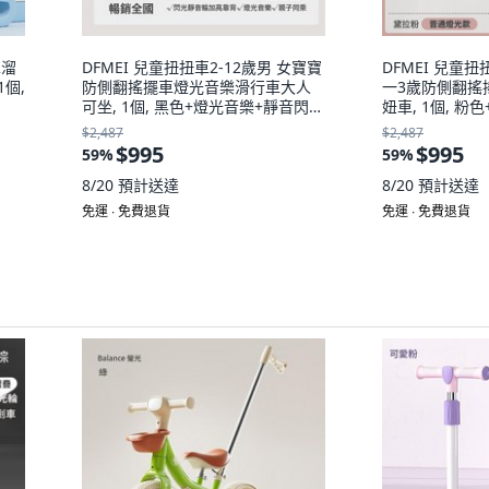
車溜
DFMEI 兒童扭扭車2-12歲男 女寶寶
DFMEI 兒童
1個,
防側翻搖擺車燈光音樂滑行車大人
一3歲防側翻搖
可坐, 1個, 黑色+燈光音樂+靜音閃光
妞車, 1個, 
輪
輪
$2,487
$2,487
$995
$995
59
%
59
%
8/20
預計送達
8/20
預計送達
免運 ∙ 免費退貨
免運 ∙ 免費退貨