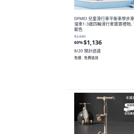
DFMEI 兒童滑行車平衡車學步
溜車1-3歲四輪滑行車寶寶禮物, 
藍色
$2,840
$1,136
60
%
8/20
預計送達
免運 ∙ 免費退貨