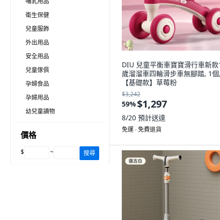
哺乳用品
衛生保健
兒童服飾
外出用品
安全用品
DIU 兒童平衡車寶寶滑行車新款1
兒童傢俱
歲溜溜車四輪滑步車無腳踏, 1個
【基礎款】草莓粉
孕婦食品
$3,242
孕婦用品
$1,297
59
%
幼兒童讀物
8/20
預計送達
免運 ∙ 免費退貨
價格
$
~
搜尋