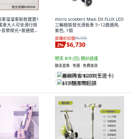
扭扭車溜溜車新款寶寶1
micro scooters Maxi DX FLUX LED
搖車大人可坐滑行妞
三輪極致發光滑板車 5~12歲適用,
粉色+音樂燈光+普通塑料
紫色, 1個
首購折扣價
$6,930
$6,730
2
%
明天 8/9 (日)
預計送達
酷澎直售 ∙ 免運 ∙ 免費退貨
最高再省 $200 (王道卡)
$13 酷澎幣回饋