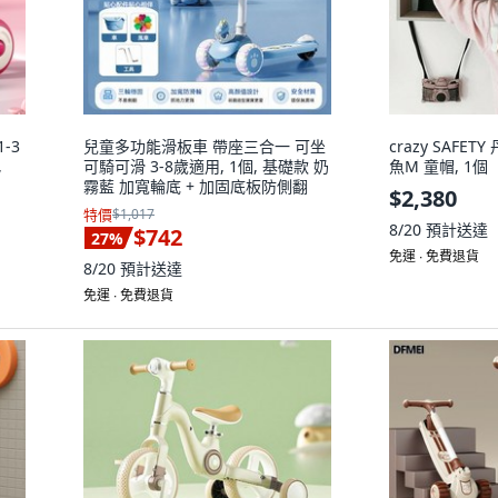
-3
兒童多功能滑板車 帶座三合一 可坐
crazy SAFE
,
可騎可滑 3-8歲適用, 1個, 基礎款 奶
魚M 童帽, 1個
霧藍 加寬輪底 + 加固底板防側翻
$2,380
特價
$1,017
8/20
預計送達
$742
27
%
免運 ∙ 免費退貨
8/20
預計送達
免運 ∙ 免費退貨