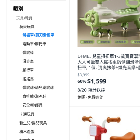
類別
玩具/教具
騎乘玩具
滑板車/剪刀滑板車
電動車/摩托車
彈跳棒
DFMEI 兒童扭扭車1-3歲寶寶溜
滑步車
大人可坐雙人搖搖車防側翻滑滑
扭車, 1個, 清爽抹茶+燈光音樂+
腳行車
閃光輪
$3,999
搖搖馬
$1,599
60
%
彈跳球/幼兒跳跳球
8/20
預計送達
直排輪/溜冰鞋
免運 ∙ 免費退貨
安全帽/護具
卡通玩具
新生兒/嬰兒玩具
積木遊戲