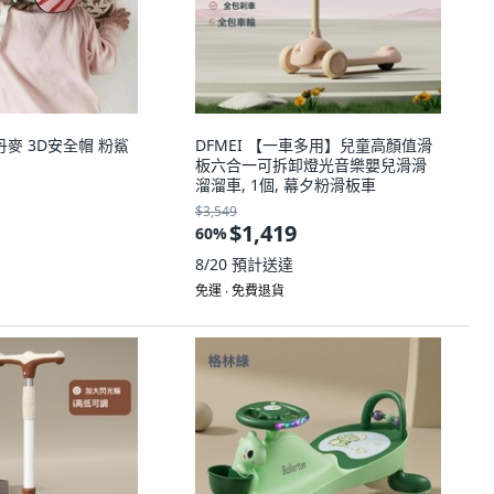
TY 丹麥 3D安全帽 粉鯊
DFMEI 【一車多用】兒童高顏值滑
板六合一可拆卸燈光音樂嬰兒滑滑
溜溜車, 1個, 幕夕粉滑板車
$3,549
$1,419
60
%
8/20
預計送達
免運 ∙ 免費退貨