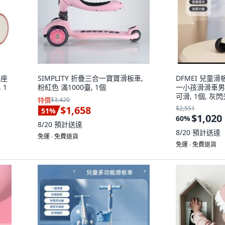
樂座
SIMPLITY 折疊三合一寶寶滑板車,
DFMEI 兒童滑板
 1
粉紅色 滿1000臺, 1個
一小孩滑滑車男
可滑, 1個, 灰
特價
$3,420
$1,658
$2,551
51
%
$1,020
60
%
8/20
預計送達
8/20
預計送達
免運 ∙ 免費退貨
免運 ∙ 免費退貨