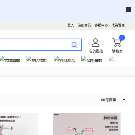
登入
註冊會員
客服中心
成為賣家
我的酷澎
購物車
文具圖書
食品飲料
生活用品
女性服飾
運動戶外
60
每頁筆