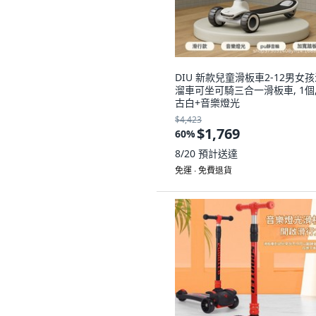
DIU 新款兒童滑板車2-12男女
溜車可坐可騎三合一滑板車, 1個,
古白+音樂燈光
$4,423
$1,769
60
%
8/20
預計送達
免運 ∙ 免費退貨