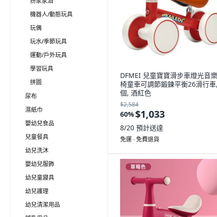
扮家家酒
機器人/動態玩具
玩偶
玩水/季節玩具
運動/戶外玩具
學習玩具
DFMEI 兒童寶寶滑步車燈光音
拼圖
椅童車可調節鍛鍊平衡26滑行車,
個, 酒紅色
尿布
$2,584
濕紙巾
$1,033
60
%
嬰幼兒食品
8/20
預計送達
兒童餐具
免運 ∙ 免費退貨
幼兒洗沐
嬰幼兒服飾
幼兒童寢具
幼兒護理
幼兒清潔用品