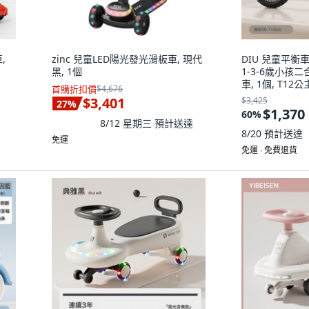
,
zinc 兒童LED陽光發光滑板車, 現代
DIU 兒童平
黑, 1個
1-3-6歲小孩
車, 1個, T12
首購折扣價
$4,676
$3,401
$3,425
27
%
$1,370
60
%
8/12 星期三
預計送達
8/20
預計送達
免運
免運 ∙ 免費退貨