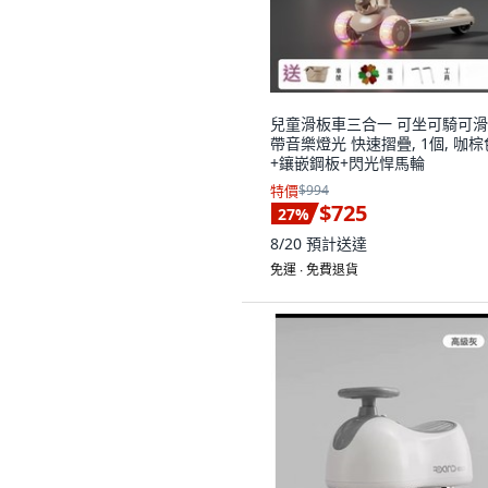
兒童滑板車三合一 可坐可騎可
帶音樂燈光 快速摺疊, 1個, 咖棕
+鑲嵌鋼板+閃光悍馬輪
特價
$994
$725
27
%
8/20
預計送達
免運 ∙ 免費退貨