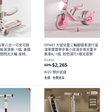
滑板車八合一可坐可騎
DFMEI 大號兒童三輪腳踏車滑行溜
滑滑車, 1個, 豪華
溜車寶寶學步車小孩滑步車兒童平
閉閃光大輪 座椅音
衡車6, 1個, 粉色滑行+燈光音樂
$5,663
$2,265
60
%
8/20
預計送達
免運 ∙ 免費退貨