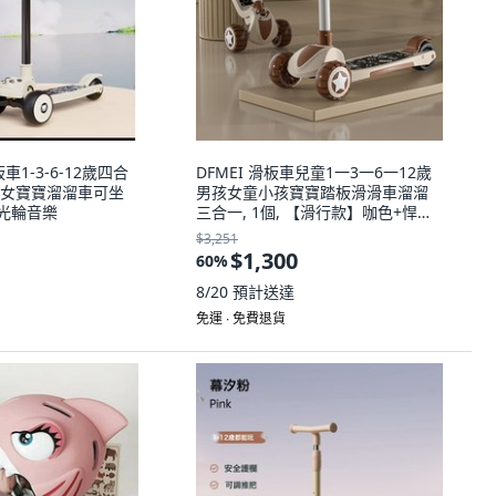
車1-3-6-12歲四合
DFMEI 滑板車兒童1一3一6一12歲
女寶寶溜溜車可坐
男孩女童小孩寶寶踏板滑滑車溜溜
閃光輪音樂
三合一, 1個, 【滑行款】咖色+悍馬
閃光輪
$3,251
$1,300
60
%
8/20
預計送達
免運 ∙ 免費退貨