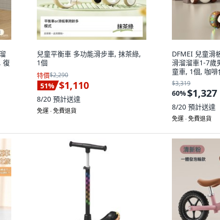
孩溜
兒童平衡車 多功能滑步車, 抹茶綠,
DFMEI 兒童
 復
1個
滑溜溜車1-7
童車, 1個, 
特價
$2,290
$1,110
$3,319
51
%
$1,327
60
%
8/20
預計送達
8/20
預計送達
免運 ∙ 免費退貨
免運 ∙ 免費退貨