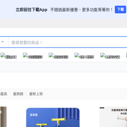
立即前往下載App
不錯過最新優惠、更多功能等著你！
下載
嬰幼兒
保健醫療
美妝保養
個人清潔
玩具休閒
格最高
最熱銷
最新上架