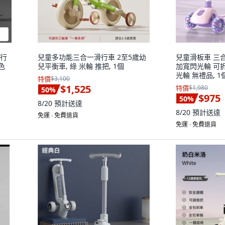
滑行
兒童多功能三合一滑行車 2至5歲幼
兒童滑板車 三合
色
兒平衡車, 綠 米輪 推把, 1個
加寬閃光輪 可拆
光輪 無禮品, 1
特價
$3,100
$1,525
特價
$1,980
50
%
$975
50
%
8/20
預計送達
8/20
預計送達
免運 ∙ 免費退貨
免運 ∙ 免費退貨