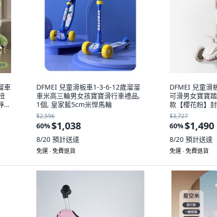
溜車
DFMEI 兒童滑板車1-3-6-12歲溜溜
DFMEI 兒童
扭
車米高三輪男女孩寶寶滑行車禮品,
可滑男女寶寶踏板
靜音
1個, 皇家藍5cm米悍馬輪
款【櫻花粉】封
樂
$2,596
$3,727
$1,038
$1,490
60
%
60
%
8/20
預計送達
8/20
預計送達
免運 ∙ 免費退貨
免運 ∙ 免費退貨