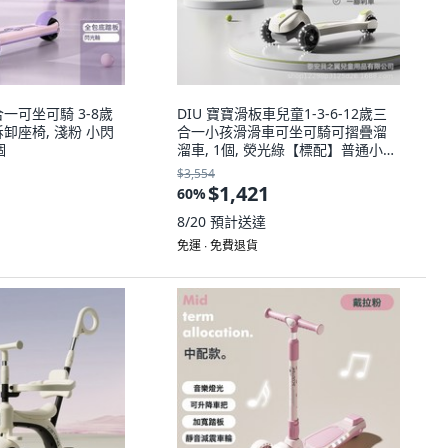
一可坐可騎 3-8歲
DIU 寶寶滑板車兒童1-3-6-12歲三
卸座椅, 淺粉 小閃
合一小孩滑滑車可坐可騎可摺疊溜
個
溜車, 1個, 熒光綠【標配】普通小輪
+快速摺疊
$3,554
$1,421
60
%
8/20
預計送達
免運 ∙ 免費退貨