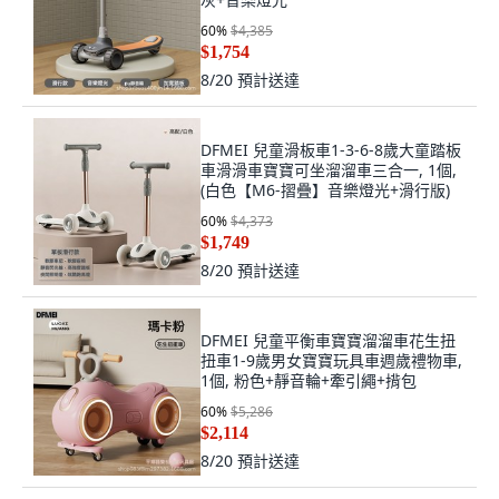
60
%
$4,385
$1,754
8/20
預計送達
DFMEI 兒童滑板車1-3-6-8歲大童踏板
車滑滑車寶寶可坐溜溜車三合一, 1個,
(白色【M6-摺疊】音樂燈光+滑行版)
60
%
$4,373
$1,749
8/20
預計送達
DFMEI 兒童平衡車寶寶溜溜車花生扭
扭車1-9歲男女寶寶玩具車週歲禮物車,
1個, 粉色+靜音輪+牽引繩+揹包
60
%
$5,286
$2,114
8/20
預計送達