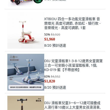
XTBIOU 四合一多功能兒童滑板車 音
樂燈光 高度可調節, 赤焰紅 - 騎行款 -
音樂燈光 - 高度可調節, 1套
50
%
$3,920
$1,960
8/20
預計送達
DIU 兒童滑板車1-3-8-12歲男女童寶寶
三合一可坐騎小孩溜溜踏板車, 1個,
KD-019-藍【不帶座椅】
60
%
$4,552
$1,820
8/20
預計送達
DIU 滑板車兒童3一6一12歲可摺疊成
人滑行車10歲以上大童男女孩滑滑車,