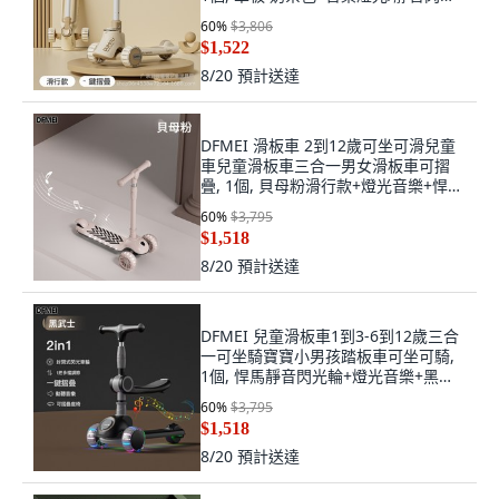
輪
60
%
$3,806
$1,522
8/20
預計送達
DFMEI 滑板車 2到12歲可坐可滑兒童
車兒童滑板車三合一男女滑板車可摺
疊, 1個, 貝母粉滑行款+燈光音樂+悍馬
輪
60
%
$3,795
$1,518
8/20
預計送達
DFMEI 兒童滑板車1到3-6到12歲三合
一可坐騎寶寶小男孩踏板車可坐可騎,
1個, 悍馬靜音閃光輪+燈光音樂+黑武
士+座椅款
60
%
$3,795
$1,518
8/20
預計送達