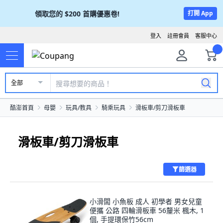
領取您的
$200
首購優惠卷!
打開 App
登入
註冊會員
客服中心
全部
酷澎首頁
母嬰
玩具/教具
騎乘玩具
滑板車/剪刀滑板車
滑板車/剪刀滑板車
篩選器
小滑闆 小魚板 成人 初學者 男女兒童
便攜 公路 四輪滑板車 56釐米 楓木, 1
個, 手提環保竹56cm