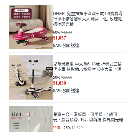
DFMEI 兒童扭扭車溜溜車歲1-3寶寶滑
行車小孩溜溜車大人可做, 1個, 玫瑰紅
標準閃光輪
60
%
$4,644
$1,857
8/20
預計送達
兒童滑板車 中大童6-18歲 折疊式三輪
代步車 炫彩輪, V款星空米中大童, 1個
50
%
$3,660
$1,830
8/20
預計送達
兒童三合一滑板車，可坐騎，1歲可
玩，靜音順滑, 1個, 琪芮粉 悍馬閃光輪
特價
25
%
$1,829