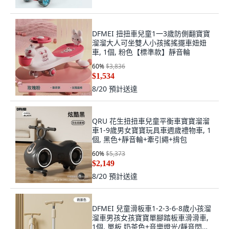
DFMEI 扭扭車兒童1一3歲防側翻寶寶
溜溜大人可坐雙人小孩搖搖擺車妞妞
車, 1個, 粉色【標準款】靜音輪
60
%
$3,836
$1,534
8/20
預計送達
QRU 花生扭扭車兒童平衡車寶寶溜溜
車1-9歲男女寶寶玩具車週歲禮物車, 1
個, 黑色+靜音輪+牽引繩+揹包
60
%
$5,373
$2,149
8/20
預計送達
DFMEI 兒童滑板車1-2-3-6-8歲小孩溜
溜車男孩女孩寶寶單腳踏板車滑滑車,
1個, 單板 奶茶色+音樂燈光/靜音閃光