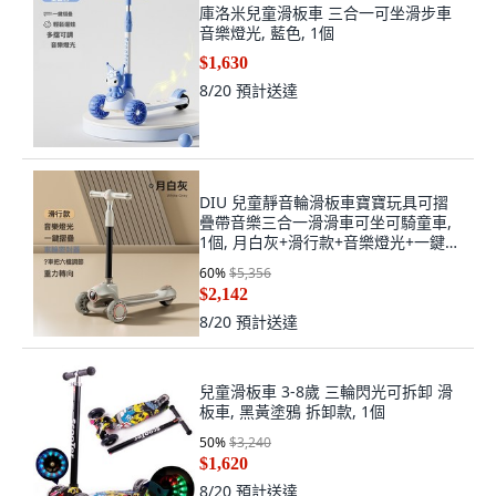
庫洛米兒童滑板車 三合一可坐滑步車
音樂燈光, 藍色, 1個
$1,630
8/20
預計送達
DIU 兒童靜音輪滑板車寶寶玩具可摺
疊帶音樂三合一滑滑車可坐可騎童車,
1個, 月白灰+滑行款+音樂燈光+一鍵摺
疊+6檔★調節
60
%
$5,356
$2,142
8/20
預計送達
兒童滑板車 3-8歲 三輪閃光可拆卸 滑
板車, 黑黃塗鴉 拆卸款, 1個
50
%
$3,240
$1,620
8/20
預計送達