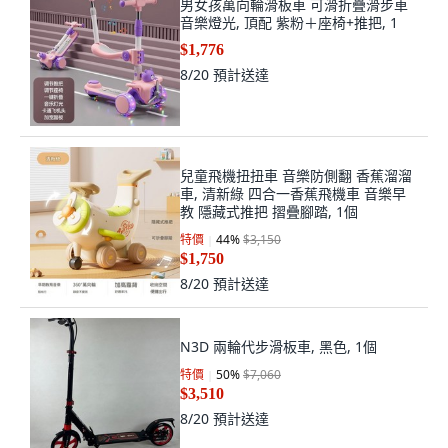
男女孩萬向輪滑板車 可滑折疊滑步車
音樂燈光, 頂配 紫粉＋座椅+推把, 1
$1,776
8/20
預計送達
兒童飛機扭扭車 音樂防側翻 香蕉溜溜
車, 清新綠 四合一香蕉飛機車 音樂早
教 隱藏式推把 摺疊腳踏, 1個
特價
44
%
$3,150
$1,750
8/20
預計送達
N3D 兩輪代步滑板車, 黑色, 1個
特價
50
%
$7,060
$3,510
8/20
預計送達