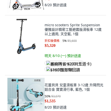
8/20
預計送達
micro scooters Sprite Suspension
優雅設計精密工藝避震版滑板車 12歲
以上適用, 天空藍, 1個
折扣後價格
5
%
$5,600
$5,320
明天 8/10 (一)
預計送達
最高再省 $200 (王道卡)
$160 酷澎幣回饋
花蕾貝貝 兒童滑板車 3-12歲 升降閃光
鋁合金 寶寶滑行車, 藍色, 1個
50
%
$3,070
$1,535
8/20
預計送達