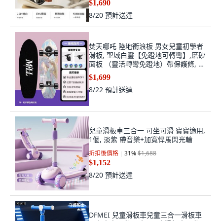
$1,690
8/20
預計送達
焚天哪吒 陸地衝浪板 男女兒童初學者
滑板, 聖域白靈【免蹬地可轉彎】,磨砂
面板 （靈活轉彎免蹬地）帶保護條, 1
個
$1,699
8/22
預計送達
兒童滑板車三合一 可坐可滑 寶寶適用,
1個, 淡紫 帶音樂+加寬悍馬閃光輪
折扣後價格
31
%
$1,688
$1,152
8/20
預計送達
DFMEI 兒童滑板車兒童三合一滑板車