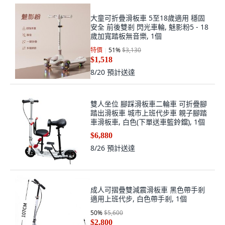
大童可折疊滑板車 5至18歲適用 穩固
安全 前後雙剎 閃光車輪, 魅影粉5 - 18
歲加寬踏板無音樂, 1個
特價
51
%
$3,130
$1,518
8/20
預計送達
雙人坐位 腳踩滑板車二輪車 可折疊腳
踏出滑板車 城市上班代步車 親子腳踏
車滑板車, 白色(下單送車籃鈴鐺), 1個
$6,880
8/26
預計送達
成人可摺疊雙減震滑板車 黑色帶手剎
適用上班代步, 白色帶手剎, 1個
50
%
$5,600
$2,800