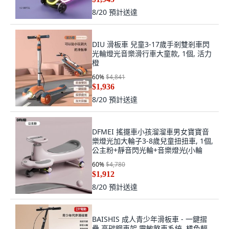
8/20
預計送達
DIU 滑板車 兒童3-17歲手剎雙剎車閃
光輪燈光音樂滑行車大童款, 1個, 活力
橙
60
%
$4,841
$1,936
8/20
預計送達
DFMEI 搖擺車小孩溜溜車男女寶寶音
樂燈光加大輪子3-8歲兒童扭扭車, 1個,
公主粉+靜音閃光輪+音樂燈光(小輪
60
%
$4,780
$1,912
8/20
預計送達
BAISHIS 成人青少年滑板車 - 一鍵摺
疊 高碳鋼車架 靈敏煞車系統, 橘色輻