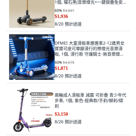
1個, 曜石黑(音樂燈光+一鍵摺疊免安
裝)
60
%
$4,841
$1,936
8/20
預計送達
DFMEI 大童滑板車遛遛車2-12歲男女
寶寶可座可單腳滑行的帶燈光音樂滑
板, 1個, 滑行款 守護騎士-無音樂燈光
+悍馬輪
60
%
$4,678
$1,871
8/20
預計送達
兩輪成人滑板車 減震 可折疊 青少年代
步車, 1個, 紫色-經典款/手刹/脚刹/碟
刹
$3,150
8/26
預計送達