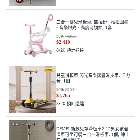
三合一嬰兒滑板車, 黛拉粉 - 推把圍欄
- 音樂燈光 - 高度可調節, 1套
50
%
$4,820
$2,410
8/20
預計送達
兒童滑板車 閃光音樂摺疊滑步車, 活力
黃, 1個
50
%
$3,530
$1,765
8/20
預計送達
DFMEI 新款兒童滑板車2-12男女孩溜
溜車可坐可騎三合一滑板車, 1個, 紳士
灰+音樂燈光