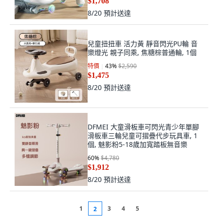
$1,708
8/20
預計送達
兒童扭扭車 活力黃 靜音閃光PU輪 音
樂燈光 親子同乘, 焦糖棕普通輪, 1個
特價
43
%
$2,590
$1,475
8/20
預計送達
DFMEI 大童滑板車可閃光青少年單腳
滑板車三輪兒童可摺疊代步玩具車, 1
個, 魅影粉5-18歲加寬踏板無音樂
60
%
$4,780
$1,912
8/20
預計送達
1
3
4
5
2