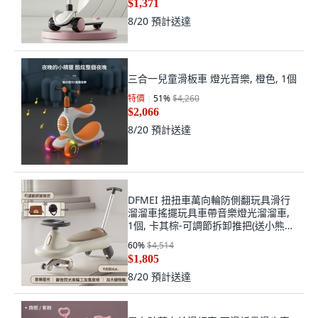
$1,371
8/20
預計送達
三合一兒童滑板車 燈光音樂, 橙色, 1個
特價
51
%
$4,260
$2,066
8/20
預計送達
DFMEI 扭扭車萬向輪防側翻玩具滑行
溜溜車搖擺玩具車帶音樂燈光溜溜車,
1個, 卡其棕-可調節拆卸推把(送小熊書
包+頭盔)
60
%
$4,514
$1,805
8/20
預計送達