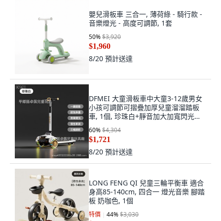
嬰兒滑板車 三合一, 薄荷綠 - 騎行款 -
音樂燈光 - 高度可調節, 1套
50
%
$3,920
$1,960
8/20
預計送達
DFMEI 大童滑板車中大童3-12歲男女
小孩可調節可摺疊加厚兒童溜溜踏板
車, 1個, 珍珠白+靜音加大加寬閃光輪
+燈光音樂
60
%
$4,304
$1,721
8/20
預計送達
LONG FENG QI 兒童三輪平衡車 適合
身高85-140cm, 四合一 燈光音樂 腳踏
板 奶咖色, 1個
特價
44
%
$3,030