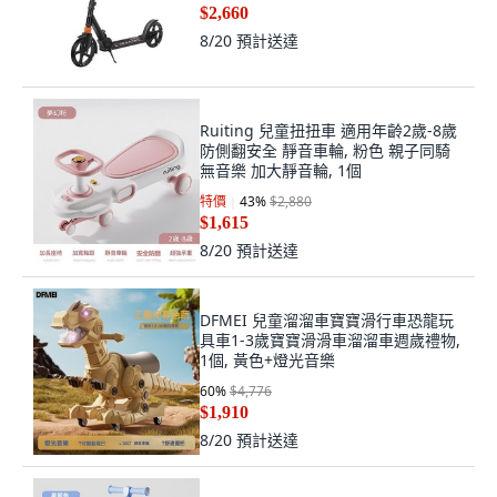
$2,660
8/20
預計送達
Ruiting 兒童扭扭車 適用年齡2歲-8歲
防側翻安全 靜音車輪, 粉色 親子同騎
無音樂 加大靜音輪, 1個
特價
43
%
$2,880
$1,615
8/20
預計送達
DFMEI 兒童溜溜車寶寶滑行車恐龍玩
具車1-3歲寶寶滑滑車溜溜車週歲禮物,
1個, 黃色+燈光音樂
60
%
$4,776
$1,910
8/20
預計送達