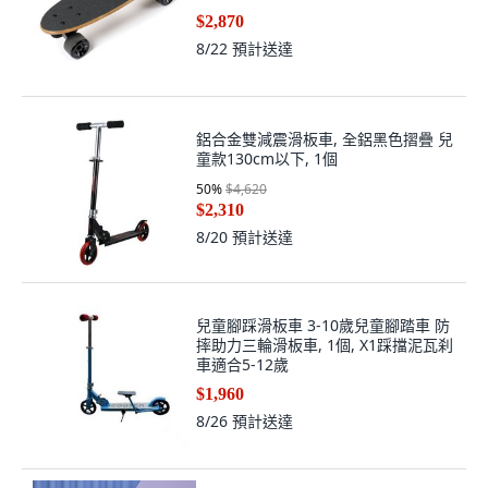
$2,870
8/22
預計送達
鋁合金雙減震滑板車, 全鋁黑色摺疊 兒
童款130cm以下, 1個
50
%
$4,620
$2,310
8/20
預計送達
兒童腳踩滑板車 3-10歲兒童腳踏車 防
摔助力三輪滑板車, 1個, X1踩擋泥瓦刹
車適合5-12歲
$1,960
8/26
預計送達