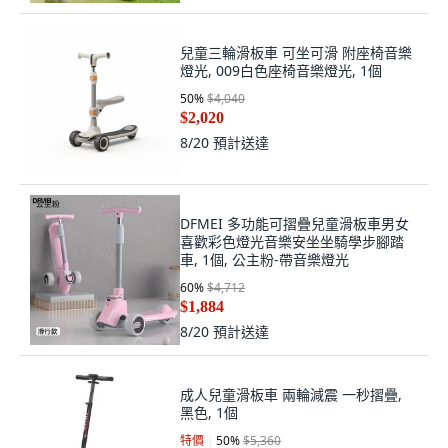
兒童三輪滑板車 可坐可滑 附座椅音樂
燈光, 009白色座椅音樂燈光, 1個
50
%
$4,040
$2,020
8/20
預計送達
DFMEI 多功能可摺疊兒童滑板車男女
喜歡彩色燈光音樂安坐坐騎學步腳踏
車, 1個, 公主粉-帶音樂燈光
60
%
$4,712
$1,884
8/20
預計送達
成人兒童滑板車 兩輪減震 一秒摺疊,
黑色, 1個
特價
50
%
$5,360