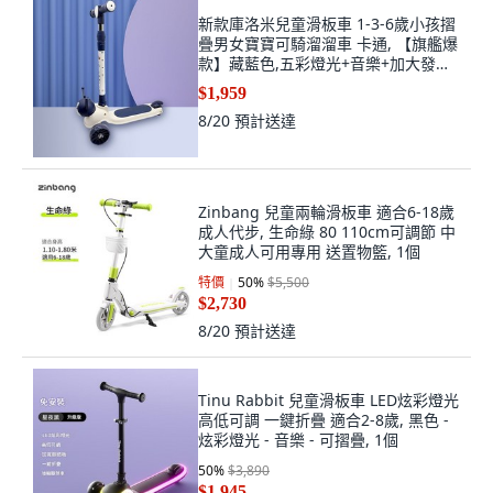
新款庫洛米兒童滑板車 1-3-6歲小孩摺
疊男女寶寶可騎溜溜車 卡通, 【旗艦爆
款】藏藍色,五彩燈光+音樂+加大發泡
路輪, 1個
$1,959
8/20
預計送達
Zinbang 兒童兩輪滑板車 適合6-18歲
成人代步, 生命綠 80 110cm可調節 中
大童成人可用專用 送置物籃, 1個
特價
50
%
$5,500
$2,730
8/20
預計送達
Tinu Rabbit 兒童滑板車 LED炫彩燈光
高低可調 一鍵折疊 適合2-8歲, 黑色 -
炫彩燈光 - 音樂 - 可摺疊, 1個
50
%
$3,890
$1,945