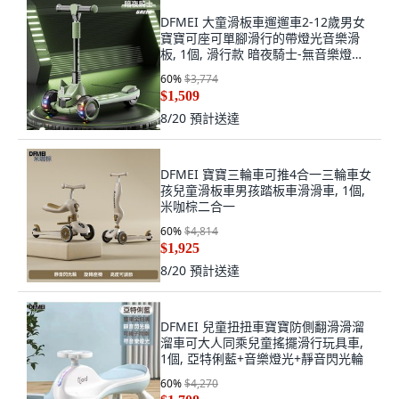
DFMEI 大童滑板車遛遛車2-12歲男女
寶寶可座可單腳滑行的帶燈光音樂滑
板, 1個, 滑行款 暗夜騎士-無音樂燈光
+悍馬輪
60
%
$3,774
$1,509
8/20
預計送達
DFMEI 寶寶三輪車可推4合一三輪車女
孩兒童滑板車男孩踏板車滑滑車, 1個,
米咖棕二合一
60
%
$4,814
$1,925
8/20
預計送達
DFMEI 兒童扭扭車寶寶防側翻滑滑溜
溜車可大人同乘兒童搖擺滑行玩具車,
1個, 亞特俐藍+音樂燈光+靜音閃光輪
60
%
$4,270