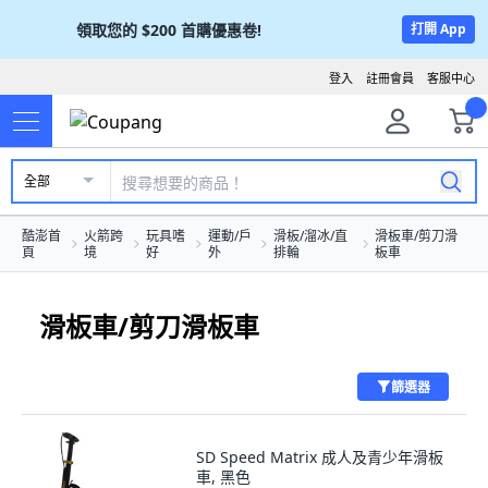
領取您的
$200
首購優惠卷!
打開 App
登入
註冊會員
客服中心
全部
酷澎首
火箭跨
玩具嗜
運動/戶
滑板/溜冰/直
滑板車/剪刀滑
頁
境
好
外
排輪
板車
滑板車/剪刀滑板車
篩選器
SD Speed Matrix 成人及青少年滑板
車, 黑色