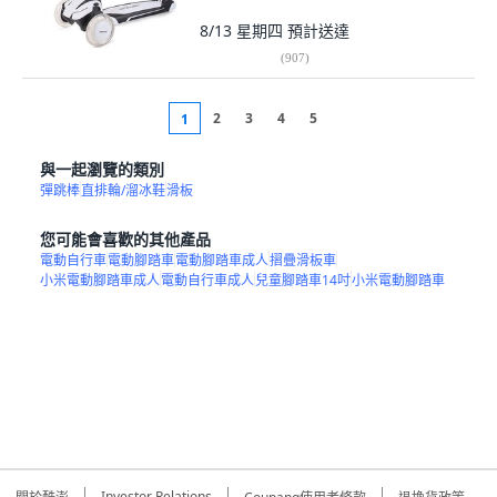
8/13 星期四
預計送達
(
907
)
2
3
4
5
1
與一起瀏覽的類別
彈跳棒
直排輪/溜冰鞋
滑板
您可能會喜歡的其他產品
電動自行車
電動腳踏車
電動腳踏車成人
摺疊滑板車
小米電動腳踏車成人
電動自行車成人
兒童腳踏車14吋
小米電動腳踏車
Investor Relations