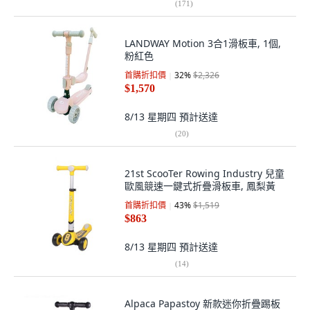
(
171
)
LANDWAY Motion 3合1滑板車, 1個,
粉紅色
首購折扣價
32
%
$2,326
$1,570
8/13 星期四
預計送達
(
20
)
21st ScooTer Rowing Industry 兒童
歐風競速一鍵式折疊滑板車, 鳳梨黃
首購折扣價
43
%
$1,519
$863
8/13 星期四
預計送達
(
14
)
Alpaca Papastoy 新款迷你折疊踢板