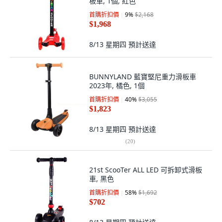
板車, 1個, 紅色
首購折扣價
9
%
$2,168
$1,968
8/13 星期四
預計送達
BUNNYLAND 藍寶堅尼重力滑板車
2023年, 橘色, 1個
首購折扣價
40
%
$3,055
$1,823
8/13 星期四
預計送達
(
20
)
21st ScooTer ALL LED 可拆卸式滑板
車, 黑色
首購折扣價
58
%
$1,692
$702