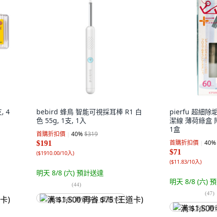
 4
bebird 蜂鳥 智能可視採耳棒 R1 白
pierfu 超
色 55g, 1支, 1入
潔線 薄荷綠盒 附
1盒
首購折扣價
40
%
$319
首購折扣價
40
%
$191
$71
(
$1910.00/10入
)
(
$11.83/10入
)
明天 8/8 (六)
預計送達
明天 8/8 (六)
預
(
44
)
(
47
)
满 $1,500 再省 $75 (王道卡)
满 $1,500 再