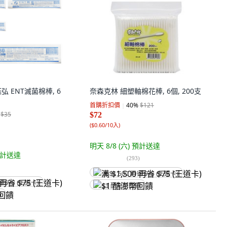
 鈺弘 ENT滅菌棉棒, 6
奈森克林 細塑軸棉花棒, 6個, 200支
首購折扣價
40
%
$121
$35
$72
(
$0.60/10入
)
明天 8/8 (六)
預計送達
計送達
(
293
)
满 $1,500 再省 $75 (王道卡)
省 $75 (王道卡)
$1 酷澎幣回饋
饋