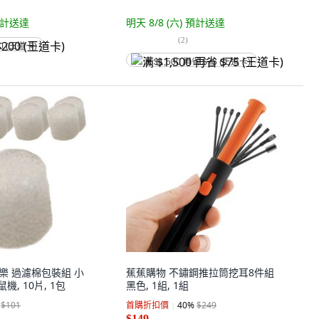
計送達
明天 8/8 (六)
預計送達
(
2
)
0 (王道卡)
满 $1,500 再省 $75 (王道卡)
 寶兒樂 過濾棉包裝組 小
蕉蕉購物 不鏽鋼推拉筒挖耳8件組
, 10片, 1包
黑色, 1組, 1組
$101
首購折扣價
40
%
$249
$149