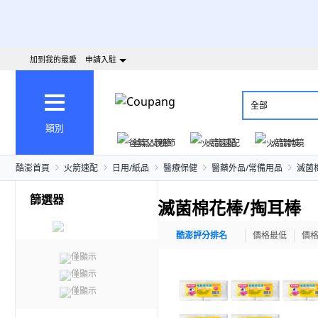
加到我的最愛
申請入駐
全部
類別
爸氣父親節
火箭速配
火箭跨境
酷澎首頁
火箭速配
日用/紙品
醫療保健
醫藥外品/常備用品
滅菌
篩選器
滅菌棉花棒/掏耳棒
酷澎評分排名
價格最低
價
僅顯示
僅顯示
僅顯示