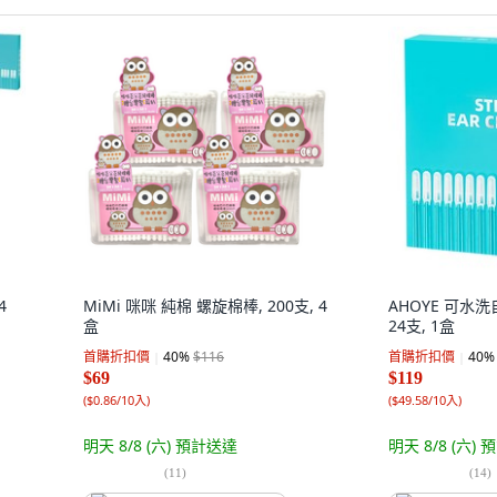
4
MiMi 咪咪 純棉 螺旋棉棒, 200支, 4
AHOYE 可水
盒
24支, 1盒
首購折扣價
40
%
$116
首購折扣價
40
%
$69
$119
(
$0.86/10入
)
(
$49.58/10入
)
明天 8/8 (六)
預計送達
明天 8/8 (六)
預
(
11
)
(
14
)