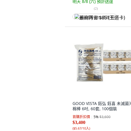
明天 8/8 (六)
預計送達
(
2
)
最高再省 $85 (王道卡)
GOOD VISTA 鈺弘 鈺喜 未滅
棉棒 6吋, 60套, 100個裝
首購折扣價
5
%
$3,600
$3,400
(
$5.67/10入
)