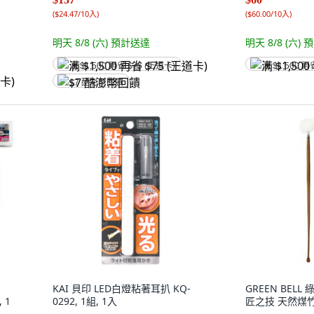
(
$24.47/10入
)
(
$60.00/10入
)
明天 8/8 (六)
預計送達
明天 8/8 (六)
預
满 $1,500 再省 $75 (王道卡)
满 $1,500 再
$7 酷澎幣回饋
KAI 貝印 LED白燈粘著耳扒 KQ-
GREEN BELL 
, 1
0292, 1組, 1入
匠之技 天然煤竹