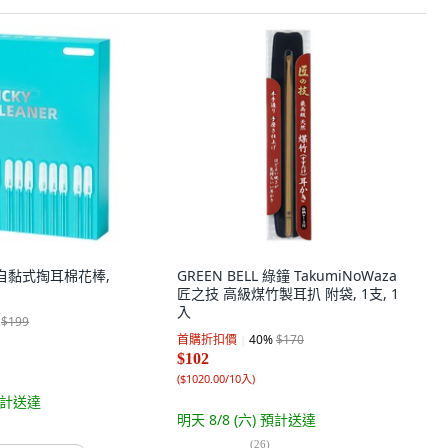
洗自黏式掏耳棉花棒,
GREEN BELL 綠鐘 TakumiNoWaza
匠之技 高級煤竹製耳扒 附袋, 1支, 1
入
$199
首購折扣價
40
%
$170
$102
(
$1020.00/10入
)
計送達
明天 8/8 (六)
預計送達
(
26
)