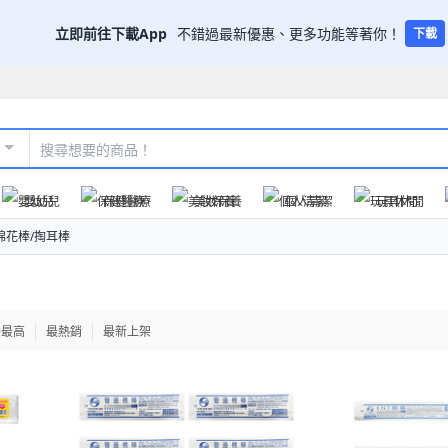
立即前往下載App
不錯過最新優惠、更多功能等著你！
下載
嬰幼兒
保健醫療
美妝保養
個人清潔
玩具休閒
棉花棒/掏耳棒
格最高
最熱銷
最新上架