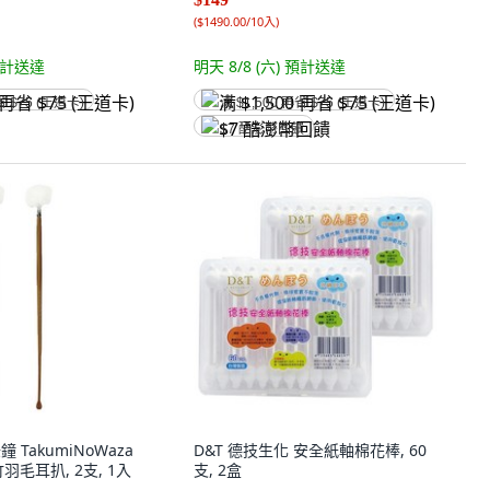
(
$1490.00/10入
)
計送達
明天 8/8 (六)
預計送達
省 $75 (王道卡)
满 $1,500 再省 $75 (王道卡)
$7 酷澎幣回饋
綠鐘 TakumiNoWaza
D&T 德技生化 安全紙軸棉花棒, 60
羽毛耳扒, 2支, 1入
支, 2盒