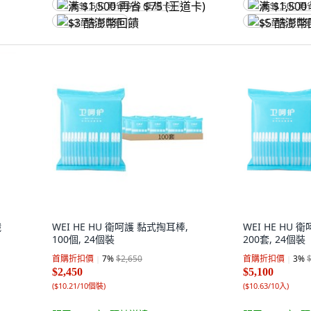
满 $1,500 再省 $75 (王道卡)
满 $1,500 再
$3 酷澎幣回饋
$5 酷澎幣回
纖
WEI HE HU 衛呵護 黏式掏耳棒,
WEI HE HU 
100個, 24個裝
200套, 24個裝
首購折扣價
7
%
$2,650
首購折扣價
3
%
$2,450
$5,100
(
$10.21/10個裝
)
(
$10.63/10入
)