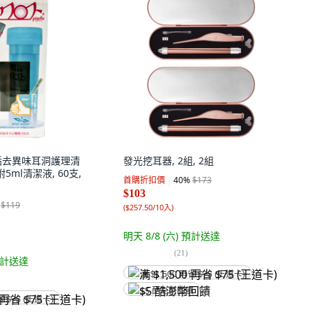
細除垢去異味耳洞護理清
發光挖耳器, 2組, 2組
5ml清潔液, 60支,
首購折扣價
40
%
$173
$103
$119
(
$257.50/10入
)
明天 8/8 (六)
預計送達
(
21
)
計送達
满 $1,500 再省 $75 (王道卡)
$5 酷澎幣回饋
省 $75 (王道卡)