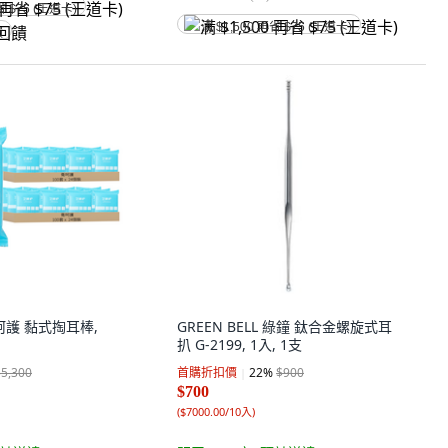
省 $75 (王道卡)
满 $1,500 再省 $75 (王道卡)
饋
衛呵護 黏式掏耳棒,
GREEN BELL 綠鐘 鈦合金螺旋式耳
扒 G-2199, 1入, 1支
$5,300
首購折扣價
22
%
$900
$700
(
$7000.00/10入
)