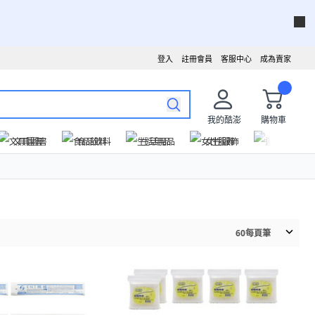
登入
註冊會員
客服中心
成為賣家
我的酷澎
購物車
文具圖書
食品飲料
生活用品
女性服飾
運動戶外
60
每頁筆