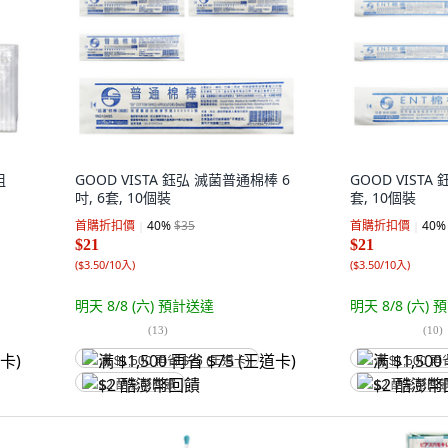
粗
GOOD VISTA 鈺弘 滅菌普通棉棒 6
GOOD VISTA
吋, 6套, 10個裝
套, 10個裝
首購折扣價
40
%
$35
首購折扣價
40
%
$21
$21
(
$3.50/10入
)
(
$3.50/10入
)
明天 8/8 (六)
預計送達
明天 8/8 (六)
預
(
13
)
(
10
)
满 $1,500 再省 $75 (王道卡)
满 $1,500 再
$2 酷澎幣回饋
$2 酷澎幣回