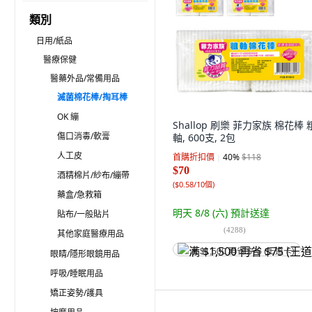
類別
日用/紙品
醫療保健
醫藥外品/常備用品
滅菌棉花棒/掏耳棒
OK 繃
Shallop 刷樂 菲力家族 棉花棒 
傷口消毒/軟膏
軸, 600支, 2包
人工皮
首購折扣價
40
%
$118
$70
酒精棉片/紗布/繃帶
(
$0.58/10個
)
藥盒/急救箱
明天 8/8 (六)
預計送達
貼布/一般貼片
(
4288
)
其他家庭醫療用品
满 $1,500 再省 $75 (王道卡)
眼睛/隱形眼鏡用品
呼吸/睡眠用品
矯正姿勢/護具