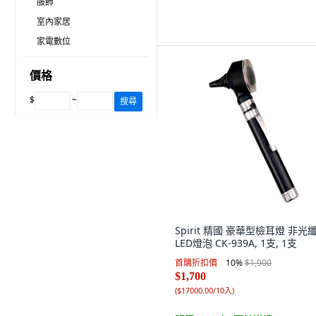
服飾
室內家居
家電數位
價格
$
~
搜尋
Spirit 精國 豪華型檢耳燈 非光
LED燈泡 CK-939A, 1支, 1支
首購折扣價
10
%
$1,900
$1,700
(
$17000.00/10入
)