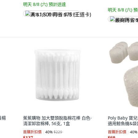
明天 8/8 (六)
預計送達
明天 8/8 (六)
預
满 $1,500 再省 $75 (王道卡)
最高再省 $20
級黃楊
蕉蕉購物 加大雙頭脫脂棉花棒 白色-
Poly Baby
清潔卸妝棉棒, 56支, 1盒
適用鯨魚機&袋鼠機
首購折扣價
40
%
$229
首購折扣價
40
%
$137
$60