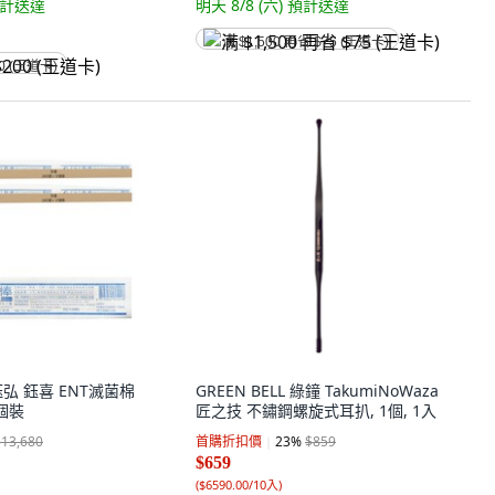
計送達
明天 8/8 (六)
預計送達
满 $1,500 再省 $75 (王道卡)
0 (王道卡)
 鈺弘 鈺喜 ENT滅菌棉
GREEN BELL 綠鐘 TakumiNoWaza
0個裝
匠之技 不鏽鋼螺旋式耳扒, 1個, 1入
$13,680
首購折扣價
23
%
$859
$659
(
$6590.00/10入
)