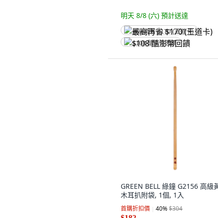
明天 8/8 (六)
預計送達
最高再省 $170 (王道卡)
$108 酷澎幣回饋
GREEN BELL 綠鐘 G2156 高
木耳扒附袋, 1個, 1入
首購折扣價
40
%
$304
$182