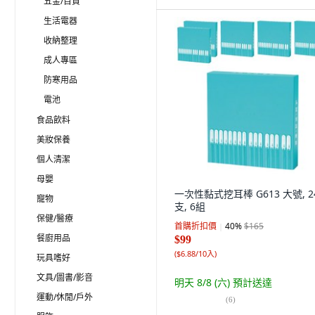
五金/百貨
生活電器
收納整理
成人專區
防寒用品
電池
食品飲料
美妝保養
個人清潔
母嬰
一次性黏式挖耳棒 G613 大號, 2
寵物
支, 6組
保健/醫療
首購折扣價
40
%
$165
餐廚用品
$99
(
$6.88/10入
)
玩具嗜好
文具/圖書/影音
明天 8/8 (六)
預計送達
運動/休閒/戶外
(
6
)