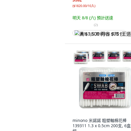
(
$1820.00/10入
)
明天 8/8 (六)
預計送達
(
2
)
满 $1,500 再省 $75 (王道卡)
minono 米諾諾 粗塑軸棉花棒
139311 1.3 x 0.5cm 200支, 6盒
組