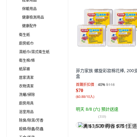
按摩用品
保暖用品
健康檢測用品
健康配件
衛生紙
廚房紙巾
濕紙巾/濕式衛生紙
衛生棉/條
紙尿褲
菲力家族 螺旋彩妝棉花棒, 200支,
盒
居家清潔
首購折扣價
40
%
$118
衣物清潔
$70
洗曬/掃除
(
$0.88/10入
)
廚房用具
明天 8/8 (六)
預計送達
浴室用品
(
310
)
除臭/除濕/芳香
满 $1,500 再省 $75 (王道卡)
殺蟑/除蟲/防蟲