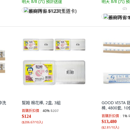
明天 8/8 (六)
預計送達
明天 8/8 (六)
預
(
2
)
最高再省 $123 (王道卡)
最高再省 $20
菌沖洗
幫姆 棉花棒, 2盒, 3組
GOOD VISTA
棒, 4800套, 1
首購折扣價
40
%
$207
首購折扣價
1
%
$124
$13,480
(
$206.67/10入
)
(
$2.81/10入
)