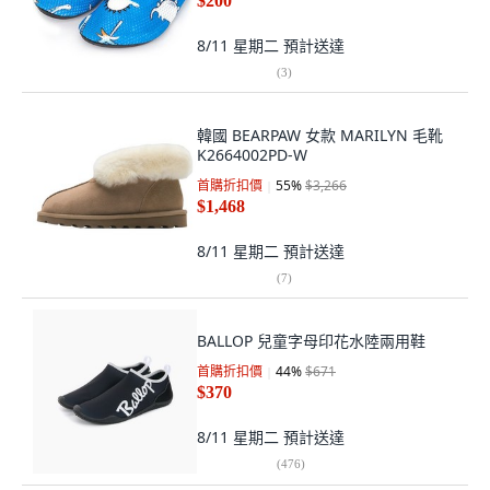
$200
8/11 星期二
預計送達
(
3
)
韓國 BEARPAW 女款 MARILYN 毛靴
K2664002PD-W
首購折扣價
55
%
$3,266
$1,468
8/11 星期二
預計送達
(
7
)
BALLOP 兒童字母印花水陸兩用鞋
首購折扣價
44
%
$671
$370
8/11 星期二
預計送達
(
476
)