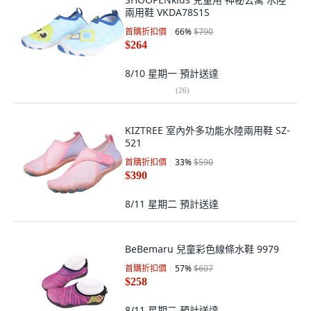
兩用鞋 VKDA78S1S
首購折扣價
66
%
$790
$264
8/10 星期一
預計送達
(
26
)
KIZTREE 室內外多功能水陸兩用鞋 SZ-
521
首購折扣價
33
%
$590
$390
8/11 星期二
預計送達
BeBemaru 兒童彩色線條水鞋 9979
首購折扣價
57
%
$607
$258
8/11 星期二
預計送達