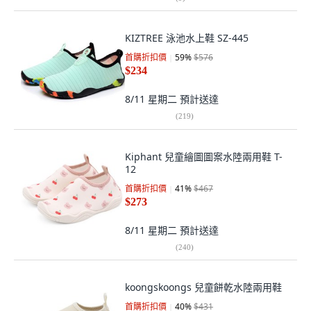
KIZTREE 泳池水上鞋 SZ-445
首購折扣價
59
%
$576
$234
8/11 星期二
預計送達
(
219
)
Kiphant 兒童繪圖圖案水陸兩用鞋 T-
12
首購折扣價
41
%
$467
$273
8/11 星期二
預計送達
(
240
)
koongskoongs 兒童餅乾水陸兩用鞋
首購折扣價
40
%
$431