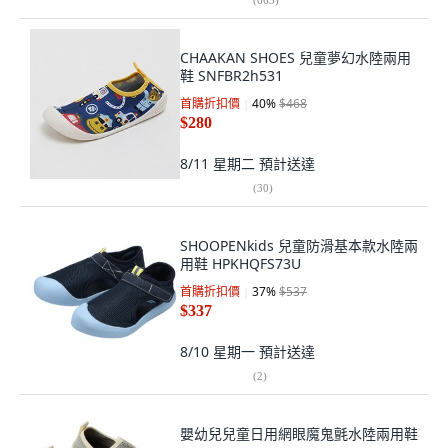
CHAAKAN SHOES 兒童夢幻水陸兩用
鞋 SNFBR2h531
首購折扣價
40
%
$468
$280
8/11 星期二
預計送達
(
30
)
SHOOPENkids 兒童防滑基本款水陸兩
用鞋 HPKHQFS73U
首購折扣價
37
%
$537
$337
8/10 星期一
預計送達
(
2
)
嬰幼兒兒童日用網眼魔鬼氈水陸兩用鞋