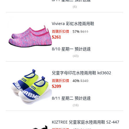
(
6
)
Viviera 彩虹水陸兩用鞋
首購折扣價
57
%
$611
$261
8/10 星期一
預計送達
(
43
)
兒童字母印花水陸兩用鞋 kd3602
首購折扣價
40
%
$349
$209
8/11 星期二
預計送達
(
16
)
KIZTREE 兒童家庭水陸兩用鞋 SZ-447