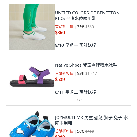
UNITED COLORS OF BENETTON.
KIDS 平底水陸兩用鞋
首購折扣價
35
%
$560
$360
8/10 星期一
預計送達
Native Shoes 兒童查理積木涼鞋
首購折扣價
55
%
$1,217
$539
8/11 星期二
預計送達
(
2
)
JOYMULTI MK 男童 恐龍 獅子 兔子 水
陸兩用鞋
首購折扣價
56
%
$460