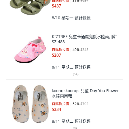
首購折扣價
31
%
$637
$437
8/10 星期一
預計送達
KIZTREE 兒童卡通魔鬼氈水陸兩用鞋
SZ-483
首購折扣價
40
%
$345
$207
8/11 星期二
預計送達
(
54
)
koongskoongs 兒童 Day You Flower
水陸兩用鞋
首購折扣價
52
%
$702
$334
8/11 星期二
預計送達
(
9
)