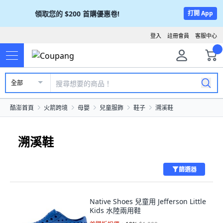
領取您的
$200
首購優惠卷!
打開 App
登入
註冊會員
客服中心
全部
酷澎首頁
火箭跨境
母嬰
兒童服飾
鞋子
溯溪鞋
溯溪鞋
篩選器
Native Shoes 兒童用 Jefferson Little
Kids 水陸兩用鞋