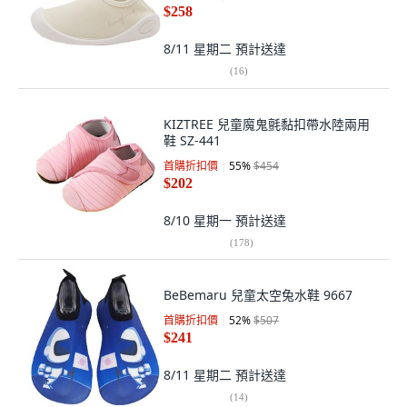
$258
8/11 星期二
預計送達
(
16
)
KIZTREE 兒童魔鬼氈黏扣帶水陸兩用
鞋 SZ-441
首購折扣價
55
%
$454
$202
8/10 星期一
預計送達
(
178
)
BeBemaru 兒童太空兔水鞋 9667
首購折扣價
52
%
$507
$241
8/11 星期二
預計送達
(
14
)