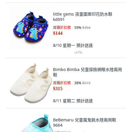
little gems 孩童圖案印花防水鞋
kd691
首購折扣價
59
%
$354
$144
8/10 星期一
預計送達
(
479
)
Bimbo Bimba 兒童探險網眼水陸兩用
鞋
首購折扣價
38
%
$515
$315
8/11 星期二
預計送達
BeBemaru 兒童魔鬼氈水陸兩用鞋
9664