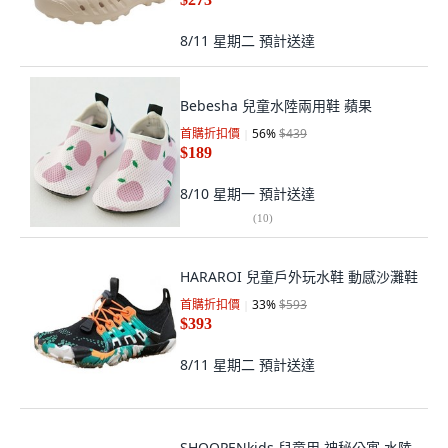
8/11 星期二
預計送達
Bebesha 兒童水陸兩用鞋 蘋果
首購折扣價
56
%
$439
$189
8/10 星期一
預計送達
(
10
)
HARAROI 兒童戶外玩水鞋 動感沙灘鞋
首購折扣價
33
%
$593
$393
8/11 星期二
預計送達
SHOOPENkids 兒童用 神秘公寓 水陸