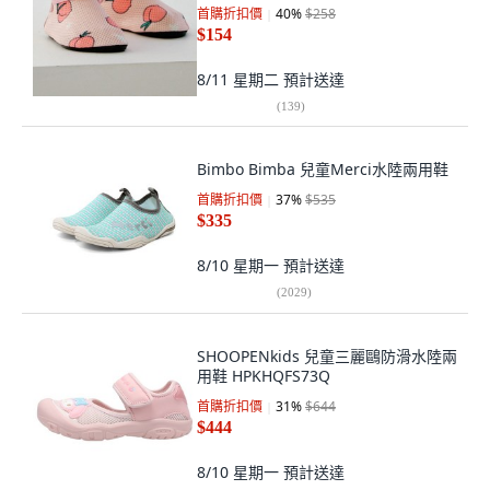
首購折扣價
40
%
$258
$154
8/11 星期二
預計送達
(
139
)
Bimbo Bimba 兒童Merci水陸兩用鞋
首購折扣價
37
%
$535
$335
8/10 星期一
預計送達
(
2029
)
SHOOPENkids 兒童三麗鷗防滑水陸兩
用鞋 HPKHQFS73Q
首購折扣價
31
%
$644
$444
8/10 星期一
預計送達