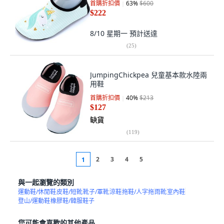
首購折扣價
63
%
$600
$222
8/10 星期一
預計送達
(
25
)
JumpingChickpea 兒童基本款水陸兩
用鞋
首購折扣價
40
%
$213
$127
缺貨
(
119
)
2
3
4
5
1
與一起瀏覽的類別
運動鞋/休閒鞋
皮鞋/短靴
靴子/軍靴
涼鞋
拖鞋/人字拖
雨靴
室內鞋
登山/運動鞋
橡膠鞋/韓服鞋子
您可能會喜歡的其他產品