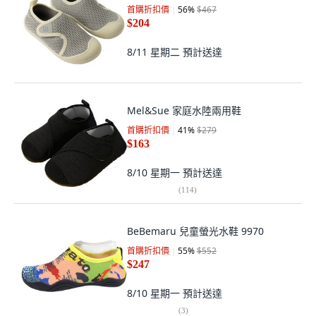
首購折扣價
56
%
$467
$204
8/11 星期二
預計送達
Mel&Sue 家庭水陸兩用鞋
首購折扣價
41
%
$279
$163
8/10 星期一
預計送達
(
114
)
BeBemaru 兒童螢光水鞋 9970
首購折扣價
55
%
$552
$247
8/10 星期一
預計送達
(
3
)