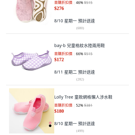
首購折扣價
46
%
$515
$276
8/10 星期一
預計送達
(
680
)
bay-b 兒童格紋水陸兩用鞋
首購折扣價
66
%
$515
$172
8/11 星期二
預計送達
(
282
)
Lolly Tree 童款網格懶人涉水鞋
首購折扣價
52
%
$381
$180
8/10 星期一
預計送達
(
499
)