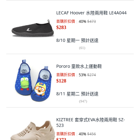
LECAF Hoover 水陸兩用鞋 LE4A044
首購折扣價
40
%
$473
$283
8/10 星期一
預計送達
(
61
)
Pororo 童款水上運動鞋
首購折扣價
53
%
$274
$128
8/11 星期二
預計送達
(
947
)
KIZTREE 套穿式EVA水陸兩用鞋 SZ-
523
首購折扣價
40
%
$456
$273